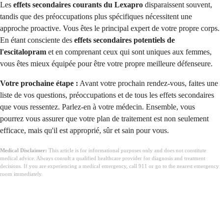
Les
effets secondaires courants du Lexapro
disparaissent souvent,
tandis que des préoccupations plus spécifiques nécessitent une
approche proactive. Vous êtes le principal expert de votre propre corps.
En étant consciente des
effets secondaires potentiels de
l'escitalopram
et en comprenant ceux qui sont uniques aux femmes,
vous êtes mieux équipée pour être votre propre meilleure défenseure.
Votre prochaine étape :
Avant votre prochain rendez-vous, faites une
liste de vos questions, préoccupations et de tous les effets secondaires
que vous ressentez. Parlez-en à votre médecin. Ensemble, vous
pourrez vous assurer que votre plan de traitement est non seulement
efficace, mais qu'il est approprié, sûr et sain pour vous.
Medical Disclaimer:
This article is for informational purposes only and does not constitute
medical advice. Always consult a qualified healthcare provider for diagnosis and treatment
decisions. If you are experiencing a medical emergency, call 911 or go to the nearest emergency
room immediately.