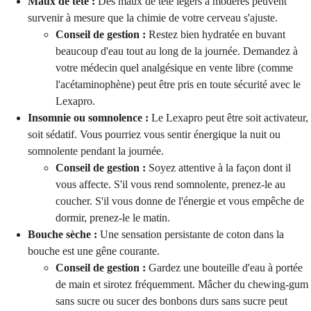
Maux de tête :
Des maux de tête légers à modérés peuvent
survenir à mesure que la chimie de votre cerveau s'ajuste.
Conseil de gestion :
Restez bien hydratée en buvant
beaucoup d'eau tout au long de la journée. Demandez à
votre médecin quel analgésique en vente libre (comme
l'acétaminophène) peut être pris en toute sécurité avec le
Lexapro.
Insomnie ou somnolence :
Le Lexapro peut être soit activateur,
soit sédatif. Vous pourriez vous sentir énergique la nuit ou
somnolente pendant la journée.
Conseil de gestion :
Soyez attentive à la façon dont il
vous affecte. S'il vous rend somnolente, prenez-le au
coucher. S'il vous donne de l'énergie et vous empêche de
dormir, prenez-le le matin.
Bouche sèche :
Une sensation persistante de coton dans la
bouche est une gêne courante.
Conseil de gestion :
Gardez une bouteille d'eau à portée
de main et sirotez fréquemment. Mâcher du chewing-gum
sans sucre ou sucer des bonbons durs sans sucre peut