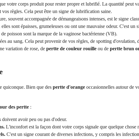
ue votre corps produit pour rester propre et lubrifié. La quantité peut va
vos règles. Cela peut être un signe de lubrification saine.
ure, souvent accompagnée de démangeaisons intenses, est le signe class
i elles sont épaisses, grumeleuses ou ont une mauvaise odeur. C'est un 
r de poisson sont la marque de la vaginose bactérienne (VB).
ées au sang. Cela peut provenir de vos règles, de spotting d'ovulation,
ne variation de rose, de
pertte de couleur rouille
ou de
pertte brun o
e
que quiconque. Bien que des
pertte d'orange
occasionnelles autour de vos
our des pertte
:
s doivent avoir peu ou pas d'odeur.
ns.
L'inconfort est la façon dont votre corps signale que quelque chose 
ls.
C'est un signe courant de diverses infections, y compris les infections