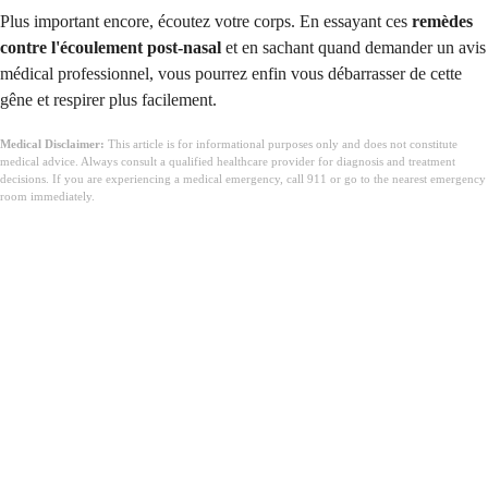
Plus important encore, écoutez votre corps. En essayant ces
remèdes
contre l'écoulement post-nasal
et en sachant quand demander un avis
médical professionnel, vous pourrez enfin vous débarrasser de cette
gêne et respirer plus facilement.
Medical Disclaimer:
This article is for informational purposes only and does not constitute
medical advice. Always consult a qualified healthcare provider for diagnosis and treatment
decisions. If you are experiencing a medical emergency, call 911 or go to the nearest emergency
room immediately.