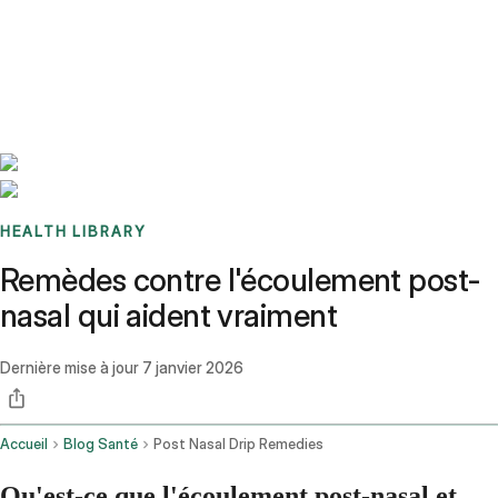
Benchmarks
Stories
FAQ
Sign up / Log in
HEALTH LIBRARY
Remèdes contre l'écoulement post-
nasal qui aident vraiment
Dernière mise à jour
7 janvier 2026
Accueil
Blog Santé
Post Nasal Drip Remedies
Qu'est-ce que l'écoulement post-nasal et