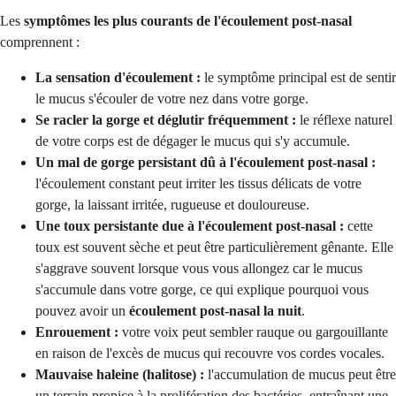
Les
symptômes les plus courants de l'écoulement post-nasal
comprennent :
La sensation d'écoulement :
le symptôme principal est de sentir
le mucus s'écouler de votre nez dans votre gorge.
Se racler la gorge et déglutir fréquemment :
le réflexe naturel
de votre corps est de dégager le mucus qui s'y accumule.
Un mal de gorge persistant dû à l'écoulement post-nasal :
l'écoulement constant peut irriter les tissus délicats de votre
gorge, la laissant irritée, rugueuse et douloureuse.
Une toux persistante due à l'écoulement post-nasal :
cette
toux est souvent sèche et peut être particulièrement gênante. Elle
s'aggrave souvent lorsque vous vous allongez car le mucus
s'accumule dans votre gorge, ce qui explique pourquoi vous
pouvez avoir un
écoulement post-nasal la nuit
.
Enrouement :
votre voix peut sembler rauque ou gargouillante
en raison de l'excès de mucus qui recouvre vos cordes vocales.
Mauvaise haleine (halitose) :
l'accumulation de mucus peut être
un terrain propice à la prolifération des bactéries, entraînant une