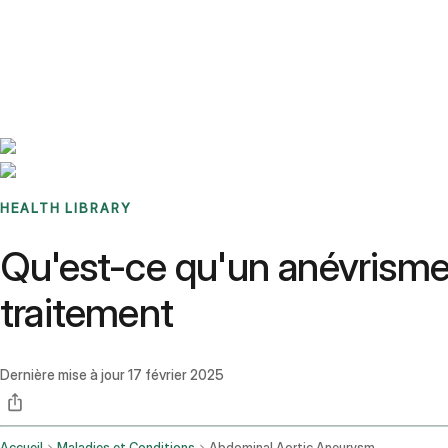
Benchmarks
Stories
FAQ
Sign up / Log in
HEALTH LIBRARY
Qu'est-ce qu'un anévrisme
traitement
Dernière mise à jour
17 février 2025
Accueil
Maladies et Conditions
Abdominal Aortic Aneurysm