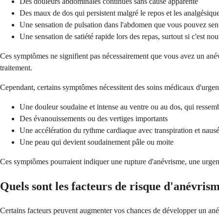
Des douleurs abdominales continues sans cause apparente
Des maux de dos qui persistent malgré le repos et les analgésique
Une sensation de pulsation dans l'abdomen que vous pouvez sent
Une sensation de satiété rapide lors des repas, surtout si c'est n
Ces symptômes ne signifient pas nécessairement que vous avez un anévri
traitement.
Cependant, certains symptômes nécessitent des soins médicaux d'urgen
Une douleur soudaine et intense au ventre ou au dos, qui ressem
Des évanouissements ou des vertiges importants
Une accélération du rythme cardiaque avec transpiration et naus
Une peau qui devient soudainement pâle ou moite
Ces symptômes pourraient indiquer une rupture d'anévrisme, une urgenc
Quels sont les facteurs de risque d'anévris
Certains facteurs peuvent augmenter vos chances de développer un anévr