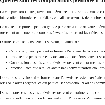
Quelles sont les complications possibles d'
La complication la plus grave d'un anévrisme de l'aorte abdominale est l
intervention chirurgicale immédiate, et malheureusement, de nombreuse
Le risque de rupture dépend en grande partie de la taille de votre ané
présentent un risque beaucoup plus élevé, c'est pourquoi les médecins 
D'autres complications peuvent survenir, notamment :
Caillots sanguins : peuvent se former à l'intérieur de l'anévrisme 
Embolie : de petits morceaux de caillot ou de débris peuvent se dét
Compression : les très gros anévrismes peuvent comprimer les org
Infection : bien que rare, les anévrismes peuvent parfois être infe
Les caillots sanguins qui se forment dans l'anévrisme restent généralem
reins ou d'autres organes, ce qui peut causer des douleurs ou des domm
Dans de rares cas, les gros anévrismes peuvent comprimer votre colonne
anévrisme inflammatoire, où la zone autour de l'anévrisme s'enflamme 