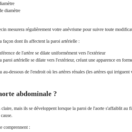
diamètre
de diamètre
decin mesurera régulièrement votre anévrisme pour suivre toute modificati
açon dont ils affectent la paroi artérielle :
férence de l'artère se dilate uniformément vers l'extérieur
 paroi artérielle se dilate vers l'extérieur, créant une apparence en for
u-dessous de l'endroit où les artères rénales (les artères qui irriguent v
'aorte abdominale ?
aire, mais ils se développent lorsque la paroi de l'aorte s'affaiblit au f
 cause.
rte comprennent :