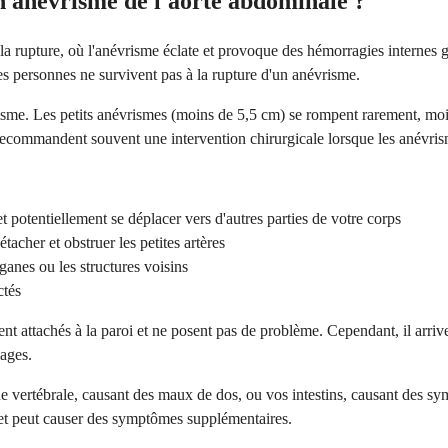
un anévrisme de l'aorte abdominale ?
a rupture, où l'anévrisme éclate et provoque des hémorragies internes gr
s personnes ne survivent pas à la rupture d'un anévrisme.
vrisme. Les petits anévrismes (moins de 5,5 cm) se rompent rarement, mo
recommandent souvent une intervention chirurgicale lorsque les anévris
et potentiellement se déplacer vers d'autres parties de votre corps
acher et obstruer les petites artères
anes ou les structures voisins
ctés
ent attachés à la paroi et ne posent pas de problème. Cependant, il arri
ages.
 vertébrale, causant des maux de dos, ou vos intestins, causant des sy
et peut causer des symptômes supplémentaires.