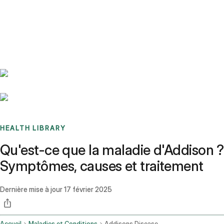
Benchmarks
Stories
FAQ
Sign up / Log in
HEALTH LIBRARY
Qu'est-ce que la maladie d'Addison ?
Symptômes, causes et traitement
Dernière mise à jour
17 février 2025
Accueil
Maladies et Conditions
Addisons Disease