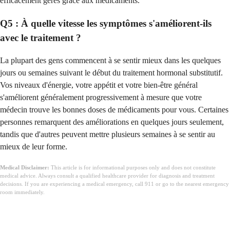
efficacement gérés grâce aux médicaments.
Q5 : À quelle vitesse les symptômes s'améliorent-ils
avec le traitement ?
La plupart des gens commencent à se sentir mieux dans les quelques
jours ou semaines suivant le début du traitement hormonal substitutif.
Vos niveaux d'énergie, votre appétit et votre bien-être général
s'améliorent généralement progressivement à mesure que votre
médecin trouve les bonnes doses de médicaments pour vous. Certaines
personnes remarquent des améliorations en quelques jours seulement,
tandis que d'autres peuvent mettre plusieurs semaines à se sentir au
mieux de leur forme.
Medical Disclaimer:
This article is for informational purposes only and does not constitute
medical advice. Always consult a qualified healthcare provider for diagnosis and treatment
decisions. If you are experiencing a medical emergency, call 911 or go to the nearest emergency
room immediately.