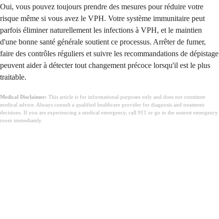
Oui, vous pouvez toujours prendre des mesures pour réduire votre
risque même si vous avez le VPH. Votre système immunitaire peut
parfois éliminer naturellement les infections à VPH, et le maintien
d'une bonne santé générale soutient ce processus. Arrêter de fumer,
faire des contrôles réguliers et suivre les recommandations de dépistage
peuvent aider à détecter tout changement précoce lorsqu'il est le plus
traitable.
Medical Disclaimer:
This article is for informational purposes only and does not constitute
medical advice. Always consult a qualified healthcare provider for diagnosis and treatment
decisions. If you are experiencing a medical emergency, call 911 or go to the nearest emergency
room immediately.