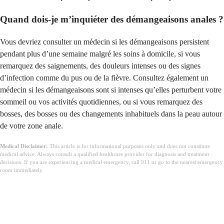
Quand dois-je m’inquiéter des démangeaisons anales ?
Vous devriez consulter un médecin si les démangeaisons persistent
pendant plus d’une semaine malgré les soins à domicile, si vous
remarquez des saignements, des douleurs intenses ou des signes
d’infection comme du pus ou de la fièvre. Consultez également un
médecin si les démangeaisons sont si intenses qu’elles perturbent votre
sommeil ou vos activités quotidiennes, ou si vous remarquez des
bosses, des bosses ou des changements inhabituels dans la peau autour
de votre zone anale.
Medical Disclaimer:
This article is for informational purposes only and does not constitute
medical advice. Always consult a qualified healthcare provider for diagnosis and treatment
decisions. If you are experiencing a medical emergency, call 911 or go to the nearest emergency
room immediately.