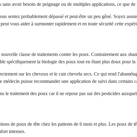
 sans avoir besoin de peignage ou de multiples applications, ce que de 
vous sentez probablement dépassé et peut-être un peu gêné. Soyez assuré
i peut vous aider à surmonter rapidement et en toute sécurité cette expéri
e nouvelle classe de traitements contre les poux. Contrairement aux sha
ible spécifiquement la biologie des poux tout en étant plus doux pour l
tement sur les cheveux et le cuir chevelu secs. Ce qui rend l'abamétapi
re médecin puisse recommander une application de suivi dans certains c
le traitement des poux car il ne repose pas sur des pesticides auxquels 
ions de poux de tête chez les patients de 6 mois et plus. Les poux de têt
ort intenses.