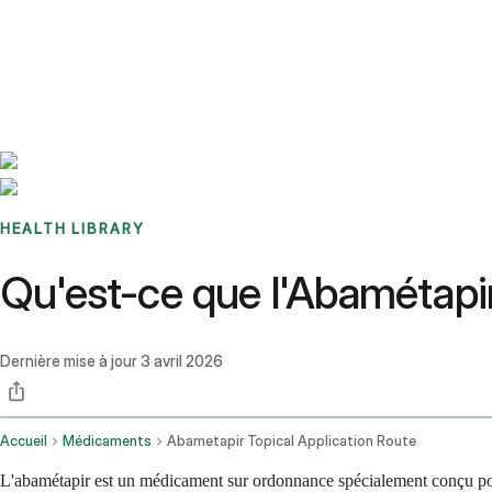
Benchmarks
Stories
FAQ
Sign up / Log in
HEALTH LIBRARY
Qu'est-ce que l'Abamétapir 
Dernière mise à jour
3 avril 2026
Accueil
Médicaments
Abametapir Topical Application Route
L'abamétapir est un médicament sur ordonnance spécialement conçu pour t