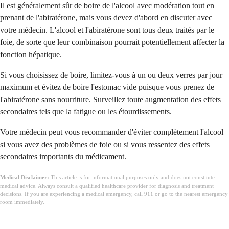
Il est généralement sûr de boire de l'alcool avec modération tout en
prenant de l'abiratérone, mais vous devez d'abord en discuter avec
votre médecin. L'alcool et l'abiratérone sont tous deux traités par le
foie, de sorte que leur combinaison pourrait potentiellement affecter la
fonction hépatique.
Si vous choisissez de boire, limitez-vous à un ou deux verres par jour
maximum et évitez de boire l'estomac vide puisque vous prenez de
l'abiratérone sans nourriture. Surveillez toute augmentation des effets
secondaires tels que la fatigue ou les étourdissements.
Votre médecin peut vous recommander d'éviter complètement l'alcool
si vous avez des problèmes de foie ou si vous ressentez des effets
secondaires importants du médicament.
Medical Disclaimer:
This article is for informational purposes only and does not constitute
medical advice. Always consult a qualified healthcare provider for diagnosis and treatment
decisions. If you are experiencing a medical emergency, call 911 or go to the nearest emergency
room immediately.