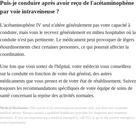
Puis-je conduire après avoir reçu de l'acétaminophène
par voie intraveineuse ?
L'acétaminophène IV seul n'altère généralement pas votre capacité à
conduire, mais vous le recevez généralement en milieu hospitalier où la
conduite n'est pas pertinente. Le médicament peut provoquer de légers
étourdissements chez certaines personnes, ce qui pourrait affecter la
coordination.
Une fois que vous sortez de l'hôpital, votre médecin vous conseillera
sur la conduite en fonction de votre état général, des autres
médicaments que vous prenez et de votre état de rétablissement. Suivez
toujours les recommandations spécifiques de votre équipe de soins de
santé concernant la reprise des activités normales.
Medical Disclaimer:
This article is for informational purposes only and does not constitute
medical advice. Always consult a qualified healthcare provider for diagnosis and treatment
decisions. If you are experiencing a medical emergency, call 911 or go to the nearest emergency
room immediately.