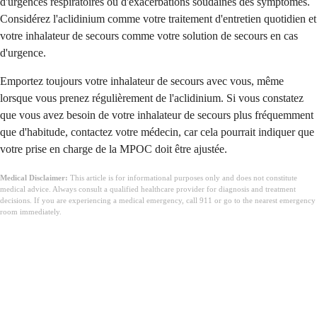
d'urgences respiratoires ou d'exacerbations soudaines des symptômes.
Considérez l'aclidinium comme votre traitement d'entretien quotidien et
votre inhalateur de secours comme votre solution de secours en cas
d'urgence.
Emportez toujours votre inhalateur de secours avec vous, même
lorsque vous prenez régulièrement de l'aclidinium. Si vous constatez
que vous avez besoin de votre inhalateur de secours plus fréquemment
que d'habitude, contactez votre médecin, car cela pourrait indiquer que
votre prise en charge de la MPOC doit être ajustée.
Medical Disclaimer:
This article is for informational purposes only and does not constitute
medical advice. Always consult a qualified healthcare provider for diagnosis and treatment
decisions. If you are experiencing a medical emergency, call 911 or go to the nearest emergency
room immediately.