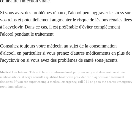
combattre l'infection virale.
Si vous avez des problèmes rénaux, l'alcool peut aggraver le stress sur
vos reins et potentiellement augmenter le risque de lésions rénales liées
à l'acyclovir. Dans ce cas, il est préférable d'éviter complètement
l'alcool pendant le traitement.
Consultez toujours votre médecin au sujet de la consommation
d'alcool, en particulier si vous prenez d'autres médicaments en plus de
l'acyclovir ou si vous avez des problèmes de santé sous-jacents.
Medical Disclaimer:
This article is for informational purposes only and does not constitute
medical advice. Always consult a qualified healthcare provider for diagnosis and treatment
decisions. If you are experiencing a medical emergency, call 911 or go to the nearest emergency
room immediately.