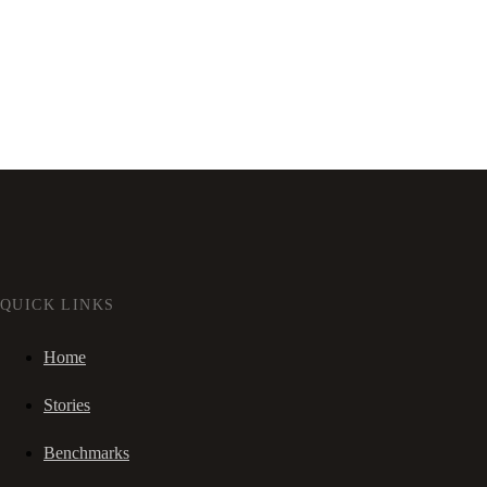
QUICK LINKS
Home
Stories
Benchmarks