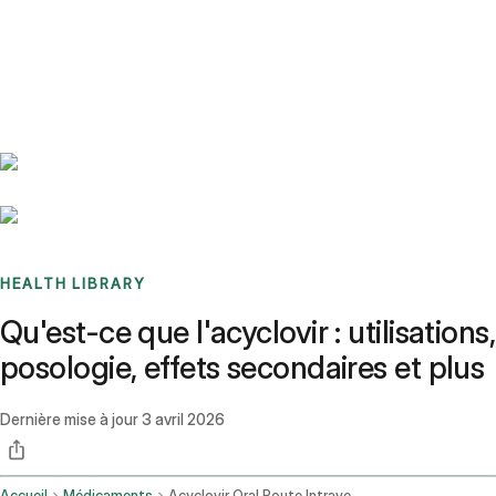
Benchmarks
Stories
FAQ
Sign up / Log in
HEALTH LIBRARY
Qu'est-ce que l'acyclovir : utilisations,
posologie, effets secondaires et plus
Dernière mise à jour
3 avril 2026
Accueil
Médicaments
Acyclovir Oral Route Intravenous Route