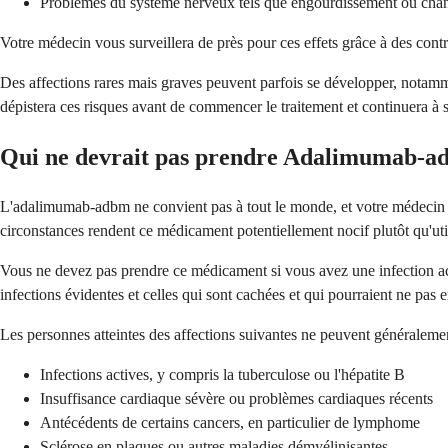
Problèmes du système nerveux tels que engourdissement ou chan
Votre médecin vous surveillera de près pour ces effets grâce à des contr
Des affections rares mais graves peuvent parfois se développer, notammen
dépistera ces risques avant de commencer le traitement et continuera à su
Qui ne devrait pas prendre Adalimumab-a
L'adalimumab-adbm ne convient pas à tout le monde, et votre médecin év
circonstances rendent ce médicament potentiellement nocif plutôt qu'uti
Vous ne devez pas prendre ce médicament si vous avez une infection acti
infections évidentes et celles qui sont cachées et qui pourraient ne pa
Les personnes atteintes des affections suivantes ne peuvent généralem
Infections actives, y compris la tuberculose ou l'hépatite B
Insuffisance cardiaque sévère ou problèmes cardiaques récents
Antécédents de certains cancers, en particulier de lymphome
Sclérose en plaques ou autres maladies démyélinisantes