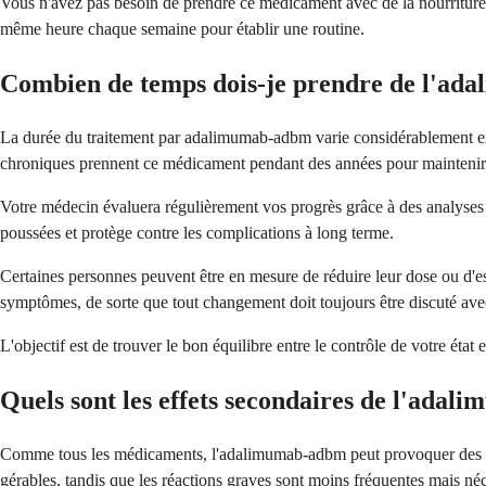
Vous n'avez pas besoin de prendre ce médicament avec de la nourriture, m
même heure chaque semaine pour établir une routine.
Combien de temps dois-je prendre de l'ad
La durée du traitement par adalimumab-adbm varie considérablement en
chroniques prennent ce médicament pendant des années pour maintenir l
Votre médecin évaluera régulièrement vos progrès grâce à des analyses 
poussées et protège contre les complications à long terme.
Certaines personnes peuvent être en mesure de réduire leur dose ou d'esp
symptômes, de sorte que tout changement doit toujours être discuté avec
L'objectif est de trouver le bon équilibre entre le contrôle de votre état
Quels sont les effets secondaires de l'ada
Comme tous les médicaments, l'adalimumab-adbm peut provoquer des effe
gérables, tandis que les réactions graves sont moins fréquentes mais né