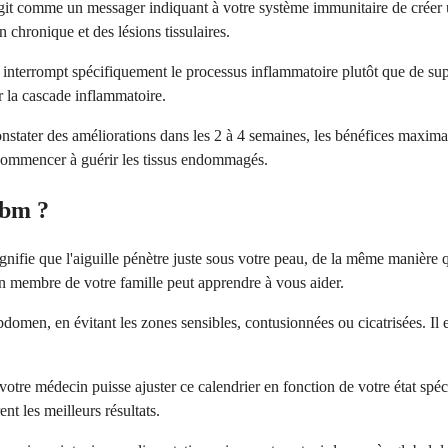
git comme un messager indiquant à votre système immunitaire de créer
chronique et des lésions tissulaires.
 interrompt spécifiquement le processus inflammatoire plutôt que de su
er la cascade inflammatoire.
nstater des améliorations dans les 2 à 4 semaines, les bénéfices maxima
 commencer à guérir les tissus endommagés.
dbm ?
ifie que l'aiguille pénètre juste sous votre peau, de la même manière que
un membre de votre famille peut apprendre à vous aider.
abdomen, en évitant les zones sensibles, contusionnées ou cicatrisées. Il
otre médecin puisse ajuster ce calendrier en fonction de votre état spéci
nt les meilleurs résultats.