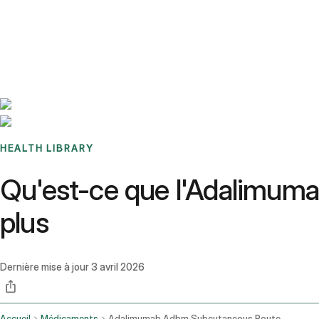
Benchmarks
Stories
FAQ
Sign up / Log in
HEALTH LIBRARY
Qu'est-ce que l'Adalimumab
plus
Dernière mise à jour
3 avril 2026
Accueil
Médicaments
Adalimumab Adbm Subcutaneous Route