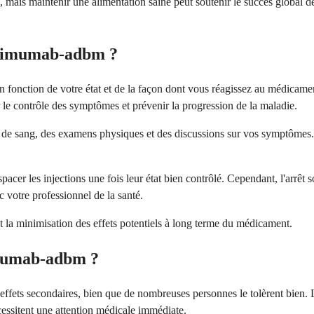
ais maintenir une alimentation saine peut soutenir le succès global de v
alimumab-adbm ?
 fonction de votre état et de la façon dont vous réagissez au médicam
e contrôle des symptômes et prévenir la progression de la maladie.
de sang, des examens physiques et des discussions sur vos symptômes. Si
acer les injections une fois leur état bien contrôlé. Cependant, l'arrêt 
 votre professionnel de la santé.
 et la minimisation des effets potentiels à long terme du médicament.
limumab-adbm ?
ts secondaires, bien que de nombreuses personnes le tolèrent bien. Les
cessitent une attention médicale immédiate.