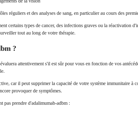
gements de la vision
ôles réguliers et des analyses de sang, en particulier au cours des premi
t certains types de cancer, des infections graves ou la réactivation d'i
rveiller tout au long de votre thérapie.
dbm ?
aluera attentivement s'il est sûr pour vous en fonction de vos antécéde
le.
ve, car il peut supprimer la capacité de votre système immunitaire à com
s encore provoquer de symptômes.
ent pas prendre d'adalimumab-adbm :