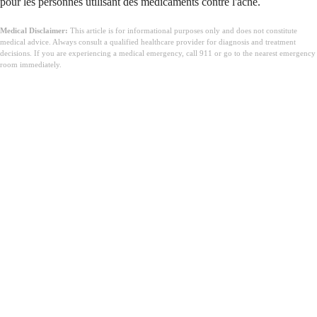
pour les personnes utilisant des médicaments contre l'acné.
Medical Disclaimer:
This article is for informational purposes only and does not constitute
medical advice. Always consult a qualified healthcare provider for diagnosis and treatment
decisions. If you are experiencing a medical emergency, call 911 or go to the nearest emergency
room immediately.