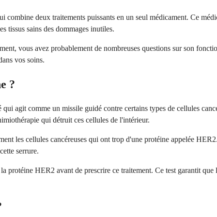
qui combine deux traitements puissants en un seul médicament. Ce mé
es tissus sains des dommages inutiles.
cament, vous avez probablement de nombreuses questions sur son fonctio
dans vos soins.
e ?
 qui agit comme un missile guidé contre certains types de cellules can
iothérapie qui détruit ces cellules de l'intérieur.
uement les cellules cancéreuses qui ont trop d'une protéine appelée HER
ette serrure.
nt la protéine HER2 avant de prescrire ce traitement. Ce test garantit q
?