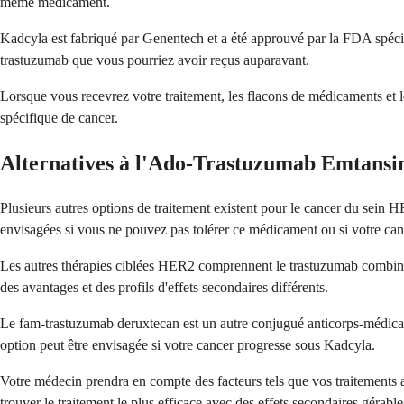
même médicament.
Kadcyla est fabriqué par Genentech et a été approuvé par la FDA spéci
trastuzumab que vous pourriez avoir reçus auparavant.
Lorsque vous recevrez votre traitement, les flacons de médicaments et
spécifique de cancer.
Alternatives à l'Ado-Trastuzumab Emtansi
Plusieurs autres options de traitement existent pour le cancer du sein H
envisagées si vous ne pouvez pas tolérer ce médicament ou si votre can
Les autres thérapies ciblées HER2 comprennent le trastuzumab combiné 
des avantages et des profils d'effets secondaires différents.
Le fam-trastuzumab deruxtecan est un autre conjugué anticorps-médicam
option peut être envisagée si votre cancer progresse sous Kadcyla.
Votre médecin prendra en compte des facteurs tels que vos traitements ant
trouver le traitement le plus efficace avec des effets secondaires gérable