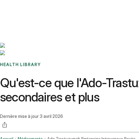
Benchmarks
Stories
FAQ
Sign up / Log in
HEALTH LIBRARY
Qu'est-ce que l'Ado-Trastu
secondaires et plus
Dernière mise à jour
3 avril 2026
Accueil
Médicaments
Ado Trastuzumab Emtansine Intravenous Route