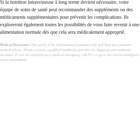
Si la nutrition intraveineuse à long terme devient nécessaire, votre
équipe de soins de santé peut recommander des suppléments ou des
médicaments supplémentaires pour prévenir les complications. Ils
exploreront également toutes les possibilités de vous faire revenir à une
alimentation normale dès que cela sera médicalement approprié.
Medical Disclaimer:
This article is for informational purposes only and does not constitute
medical advice. Always consult a qualified healthcare provider for diagnosis and treatment
decisions. If you are experiencing a medical emergency, call 911 or go to the nearest emergency
room immediately.