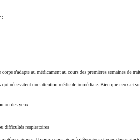
 :
e corps s'adapte au médicament au cours des premières semaines de trai
 qui nécessitent une attention médicale immédiate. Bien que ceux-ci soie
au ou des yeux
 difficultés respiratoires
mptômes graves. Il pourra vous aider à déterminer si vous devez ajuster