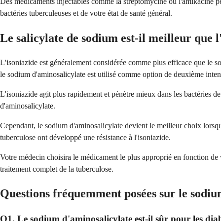
Des médicaments injectables comme la streptomycine ou l'amikacine peu
bactéries tuberculeuses et de votre état de santé général.
Le salicylate de sodium est-il meilleur que l
L'isoniazide est généralement considérée comme plus efficace que le sod
le sodium d'aminosalicylate est utilisé comme option de deuxième inten
L'isoniazide agit plus rapidement et pénètre mieux dans les bactéries de 
d'aminosalicylate.
Cependant, le sodium d'aminosalicylate devient le meilleur choix lorsque
tuberculose ont développé une résistance à l'isoniazide.
Votre médecin choisira le médicament le plus approprié en fonction de v
traitement complet de la tuberculose.
Questions fréquemment posées sur le sodiu
Q1. Le sodium d'aminosalicylate est-il sûr pour les dia