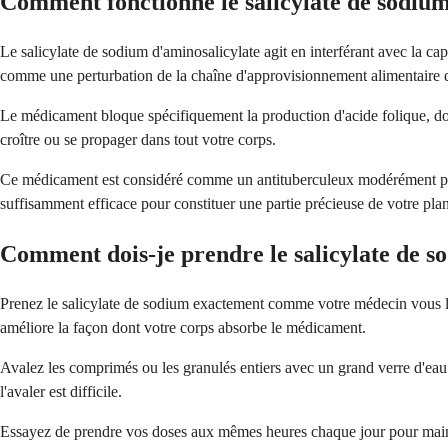
Comment fonctionne le salicylate de sodium
Le salicylate de sodium d'aminosalicylate agit en interférant avec la cap
comme une perturbation de la chaîne d'approvisionnement alimentaire d
Le médicament bloque spécifiquement la production d'acide folique, dont
croître ou se propager dans tout votre corps.
Ce médicament est considéré comme un antituberculeux modérément puissa
suffisamment efficace pour constituer une partie précieuse de votre plan 
Comment dois-je prendre le salicylate de s
Prenez le salicylate de sodium exactement comme votre médecin vous l'a 
améliore la façon dont votre corps absorbe le médicament.
Avalez les comprimés ou les granulés entiers avec un grand verre d'ea
l'avaler est difficile.
Essayez de prendre vos doses aux mêmes heures chaque jour pour mainten