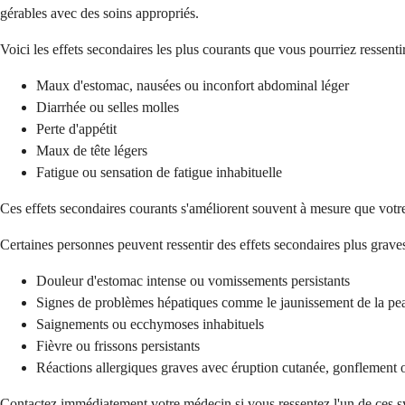
gérables avec des soins appropriés.
Voici les effets secondaires les plus courants que vous pourriez ressentir
Maux d'estomac, nausées ou inconfort abdominal léger
Diarrhée ou selles molles
Perte d'appétit
Maux de tête légers
Fatigue ou sensation de fatigue inhabituelle
Ces effets secondaires courants s'améliorent souvent à mesure que votr
Certaines personnes peuvent ressentir des effets secondaires plus graves
Douleur d'estomac intense ou vomissements persistants
Signes de problèmes hépatiques comme le jaunissement de la pe
Saignements ou ecchymoses inhabituels
Fièvre ou frissons persistants
Réactions allergiques graves avec éruption cutanée, gonflement ou
Contactez immédiatement votre médecin si vous ressentez l'un de ces sy