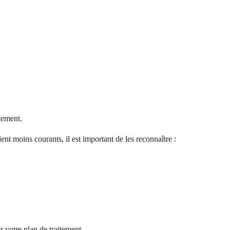
tement.
nt moins courants, il est important de les reconnaître :
 votre plan de traitement.