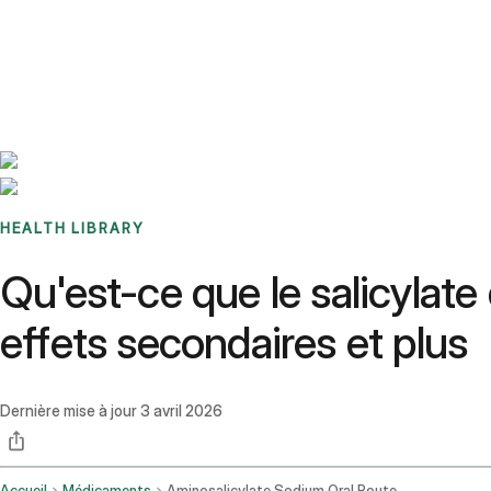
Benchmarks
Stories
FAQ
Sign up / Log in
HEALTH LIBRARY
Qu'est-ce que le salicylate 
effets secondaires et plus
Dernière mise à jour
3 avril 2026
Accueil
Médicaments
Aminosalicylate Sodium Oral Route