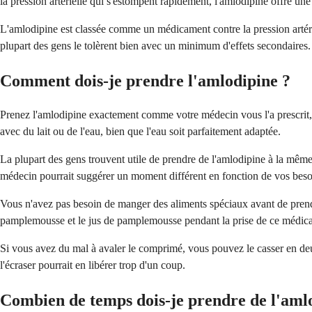
la pression artérielle qui s'estompent rapidement, l'amlodipine offre u
L'amlodipine est classée comme un médicament contre la pression artérie
plupart des gens le tolèrent bien avec un minimum d'effets secondaires.
Comment dois-je prendre l'amlodipine ?
Prenez l'amlodipine exactement comme votre médecin vous l'a prescrit, 
avec du lait ou de l'eau, bien que l'eau soit parfaitement adaptée.
La plupart des gens trouvent utile de prendre de l'amlodipine à la mêm
médecin pourrait suggérer un moment différent en fonction de vos beso
Vous n'avez pas besoin de manger des aliments spéciaux avant de prendr
pamplemousse et le jus de pamplemousse pendant la prise de ce médicam
Si vous avez du mal à avaler le comprimé, vous pouvez le casser en deu
l'écraser pourrait en libérer trop d'un coup.
Combien de temps dois-je prendre de l'aml