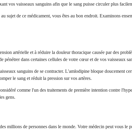
axant vos vaisseaux sanguins afin que le sang puisse circuler plus facile
eux au sujet de ce médicament, vous êtes au bon endroit. Examinons ens
nsion artérielle et à réduire la douleur thoracique causée par des probl
 de pénétrer dans certaines cellules de votre cœur et de vos vaisseaux sa
sseaux sanguins de se contracter. L'amlodipine bloque doucement certa
pomper le sang et réduit la pression sur vos artères.
considéré comme l'un des traitements de première intention contre l'hype
des gens.
des millions de personnes dans le monde. Votre médecin peut vous le pres