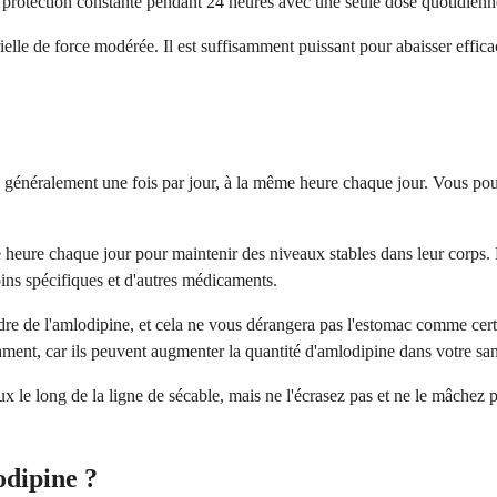
ne protection constante pendant 24 heures avec une seule dose quotidienn
lle de force modérée. Il est suffisamment puissant pour abaisser effica
généralement une fois par jour, à la même heure chaque jour. Vous pouv
e heure chaque jour pour maintenir des niveaux stables dans leur corps.
ins spécifiques et d'autres médicaments.
e de l'amlodipine, et cela ne vous dérangera pas l'estomac comme certai
ent, car ils peuvent augmenter la quantité d'amlodipine dans votre sa
x le long de la ligne de sécable, mais ne l'écrasez pas et ne le mâchez
odipine ?