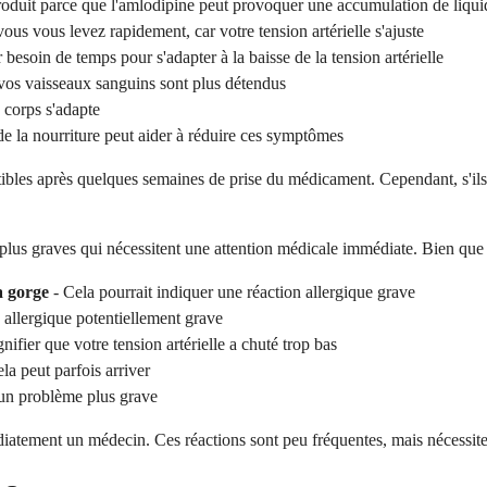
roduit parce que l'amlodipine peut provoquer une accumulation de liqui
ous vous levez rapidement, car votre tension artérielle s'ajuste
 besoin de temps pour s'adapter à la baisse de la tension artérielle
vos vaisseaux sanguins sont plus détendus
 corps s'adapte
e la nourriture peut aider à réduire ces symptômes
bles après quelques semaines de prise du médicament. Cependant, s'ils p
lus graves qui nécessitent une attention médicale immédiate. Bien que ceu
a gorge
- Cela pourrait indiquer une réaction allergique grave
 allergique potentiellement grave
gnifier que votre tension artérielle a chuté trop bas
la peut parfois arriver
 un problème plus grave
diatement un médecin. Ces réactions sont peu fréquentes, mais nécessiten