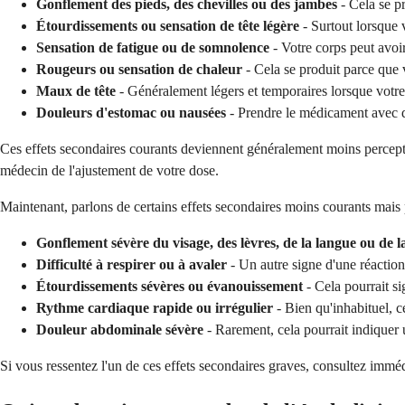
Gonflement des pieds, des chevilles ou des jambes
- Cela se p
Étourdissements ou sensation de tête légère
- Surtout lorsque v
Sensation de fatigue ou de somnolence
- Votre corps peut avoir
Rougeurs ou sensation de chaleur
- Cela se produit parce que 
Maux de tête
- Généralement légers et temporaires lorsque votre
Douleurs d'estomac ou nausées
- Prendre le médicament avec d
Ces effets secondaires courants deviennent généralement moins percepti
médecin de l'ajustement de votre dose.
Maintenant, parlons de certains effets secondaires moins courants mais p
Gonflement sévère du visage, des lèvres, de la langue ou de l
Difficulté à respirer ou à avaler
- Un autre signe d'une réaction
Étourdissements sévères ou évanouissement
- Cela pourrait si
Rythme cardiaque rapide ou irrégulier
- Bien qu'inhabituel, ce
Douleur abdominale sévère
- Rarement, cela pourrait indiquer
Si vous ressentez l'un de ces effets secondaires graves, consultez immé