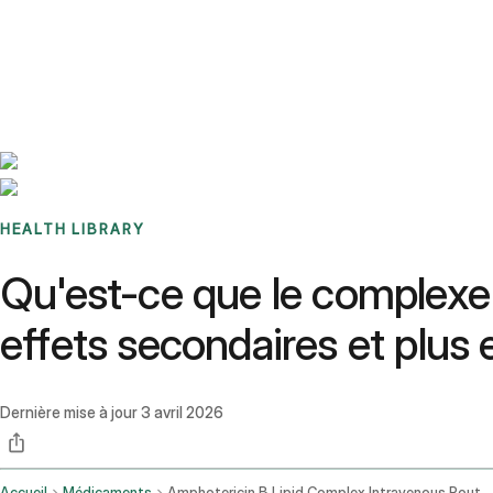
Benchmarks
Stories
FAQ
Sign up / Log in
HEALTH LIBRARY
Qu'est-ce que le complexe l
effets secondaires et plus
Dernière mise à jour
3 avril 2026
Accueil
Médicaments
Amphotericin B Lipid Complex Intravenous Route Injection Route