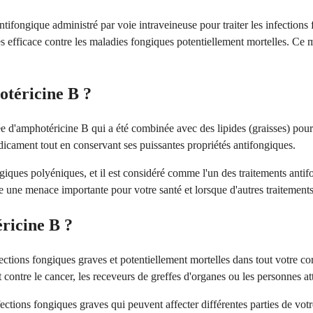
fongique administré par voie intraveineuse pour traiter les infections 
très efficace contre les maladies fongiques potentiellement mortelles. C
otéricine B ?
 d'amphotéricine B qui a été combinée avec des lipides (graisses) pour 
édicament tout en conservant ses puissantes propriétés antifongiques.
ques polyéniques, et il est considéré comme l'un des traitements antifo
 une menace importante pour votre santé et lorsque d'autres traitements
ricine B ?
fections fongiques graves et potentiellement mortelles dans tout votre c
 contre le cancer, les receveurs de greffes d'organes ou les personnes at
tions fongiques graves qui peuvent affecter différentes parties de votre c