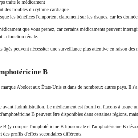
rps traite le médicament
ant des troubles du rythme cardiaque
que les bénéfices l'emportent clairement sur les risques, car les données
 médicament que vous prenez, car certains médicaments peuvent interag
 la fonction rénale.
s âgés peuvent nécessiter une surveillance plus attentive en raison des mo
mphotéricine B
 marque Abelcet aux États-Unis et dans de nombreux autres pays. Il s'a
ée avant l'administration. Le médicament est fourni en flacons à usage un
d'amphotéricine B peuvent être disponibles dans certaines régions, mais
ine B (y compris l'amphotéricine B liposomale et l'amphotéricine B déso
des profils d'effets secondaires différents.