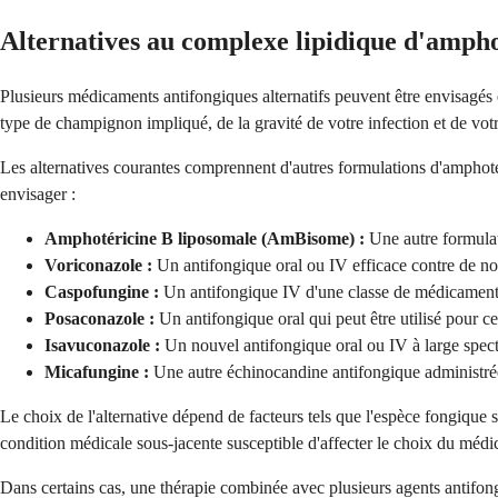
Alternatives au complexe lipidique d'ampho
Plusieurs médicaments antifongiques alternatifs peuvent être envisagés 
type de champignon impliqué, de la gravité de votre infection et de votr
Les alternatives courantes comprennent d'autres formulations d'amphotér
envisager :
Amphotéricine B liposomale (AmBisome) :
Une autre formulati
Voriconazole :
Un antifongique oral ou IV efficace contre de no
Caspofungine :
Un antifongique IV d'une classe de médicaments
Posaconazole :
Un antifongique oral qui peut être utilisé pour ce
Isavuconazole :
Un nouvel antifongique oral ou IV à large spectr
Micafungine :
Une autre échinocandine antifongique administré
Le choix de l'alternative dépend de facteurs tels que l'espèce fongique sp
condition médicale sous-jacente susceptible d'affecter le choix du méd
Dans certains cas, une thérapie combinée avec plusieurs agents antifong