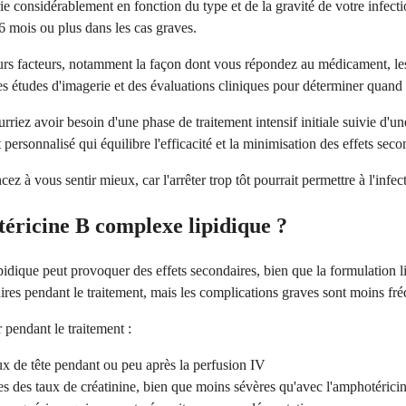
e considérablement en fonction du type et de la gravité de votre infecti
 6 mois ou plus dans les cas graves.
s facteurs, notamment la façon dont vous répondez au médicament, les rés
 études d'imagerie et des évaluations cliniques pour déterminer quand il 
riez avoir besoin d'une phase de traitement intensif initiale suivie d'
personnalisé qui équilibre l'efficacité et la minimisation des effets seco
z à vous sentir mieux, car l'arrêter trop tôt pourrait permettre à l'infecti
otéricine B complexe lipidique ?
dique peut provoquer des effets secondaires, bien que la formulation l
ires pendant le traitement, mais les complications graves sont moins fré
 pendant le traitement :
x de tête pendant ou peu après la perfusion IV
 des taux de créatinine, bien que moins sévères qu'avec l'amphotérici