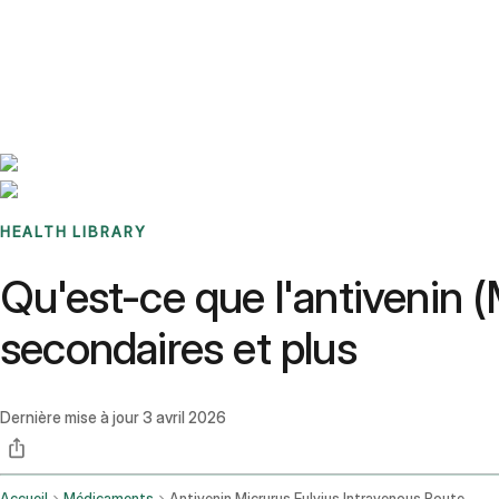
Benchmarks
Stories
FAQ
Sign up / Log in
HEALTH LIBRARY
Qu'est-ce que l'antivenin (M
secondaires et plus
Dernière mise à jour
3 avril 2026
Accueil
Médicaments
Antivenin Micrurus Fulvius Intravenous Route