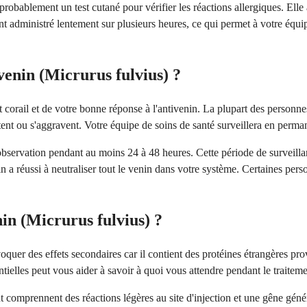
a probablement un test cutané pour vérifier les réactions allergiques. E
 administré lentement sur plusieurs heures, ce qui permet à votre équipe
venin (Micrurus fulvius) ?
 corail et de votre bonne réponse à l'antivenin. La plupart des personne
ent ou s'aggravent. Votre équipe de soins de santé surveillera en perman
observation pendant au moins 24 à 48 heures. Cette période de surveillanc
enin a réussi à neutraliser tout le venin dans votre système. Certaines pe
nin (Micrurus fulvius) ?
voquer des effets secondaires car il contient des protéines étrangères p
ielles peut vous aider à savoir à quoi vous attendre pendant le traiteme
comprennent des réactions légères au site d'injection et une gêne génér