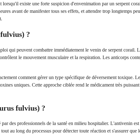
 lorsqu'il existe une forte suspicion d'envenimation par un serpent cor
heures avant de manifester tous ses effets, et attendre trop longtemps pe
t.
ulvius) ?
emploi qui peuvent combattre immédiatement le venin de serpent corail. L
contrôlent le mouvement musculaire et la respiration. Les anticorps conte
ctement comment gérer un type spécifique de déversement toxique. Les an
es toxines uniques. Cette approche ciblée rend le médicament très puissant
rus fulvius) ?
par des professionnels de la santé en milieu hospitalier. L'antivenin es
tout au long du processus pour détecter toute réaction et s'assurer que 