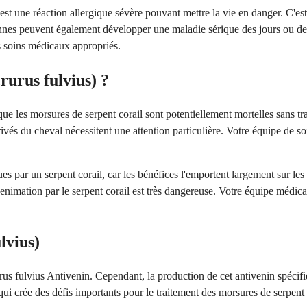
st une réaction allergique sévère pouvant mettre la vie en danger. C'est
nes peuvent également développer une maladie sérique des jours ou des 
s soins médicaux appropriés.
rurus fulvius) ?
né que les morsures de serpent corail sont potentiellement mortelles sans 
ivés du cheval nécessitent une attention particulière. Votre équipe de s
s par un serpent corail, car les bénéfices l'emportent largement sur les
venimation par le serpent corail est très dangereuse. Votre équipe médic
lvius)
s fulvius Antivenin. Cependant, la production de cet antivenin spécifiqu
ui crée des défis importants pour le traitement des morsures de serpent 