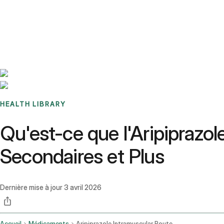
Benchmarks
Stories
FAQ
Sign up / Log in
HEALTH LIBRARY
Qu'est-ce que l'Aripiprazole
Secondaires et Plus
Dernière mise à jour
3 avril 2026
Accueil
Médicaments
Aripiprazole Intramuscular Route