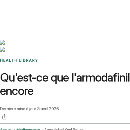
Benchmarks
Stories
FAQ
Sign up / Log in
HEALTH LIBRARY
Qu'est-ce que l'armodafinil 
encore
Dernière mise à jour
3 avril 2026
Accueil
Médicaments
Armodafinil Oral Route