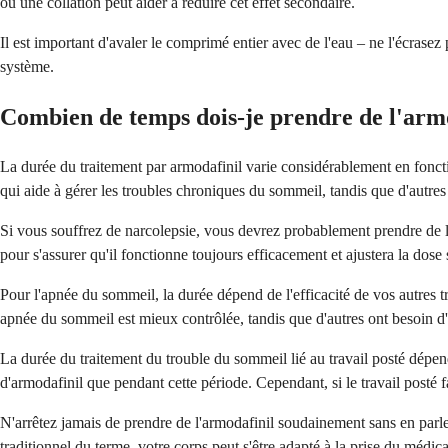
ou une collation peut aider à réduire cet effet secondaire.
Il est important d'avaler le comprimé entier avec de l'eau – ne l'écrasez
système.
Combien de temps dois-je prendre de l'armo
La durée du traitement par armodafinil varie considérablement en foncti
qui aide à gérer les troubles chroniques du sommeil, tandis que d'autres 
Si vous souffrez de narcolepsie, vous devrez probablement prendre de l'
pour s'assurer qu'il fonctionne toujours efficacement et ajustera la dose 
Pour l'apnée du sommeil, la durée dépend de l'efficacité de vos autres t
apnée du sommeil est mieux contrôlée, tandis que d'autres ont besoin d'
La durée du traitement du trouble du sommeil lié au travail posté dépend
d'armodafinil que pendant cette période. Cependant, si le travail posté fa
N'arrêtez jamais de prendre de l'armodafinil soudainement sans en parl
traditionnel du terme, votre corps peut s'être adapté à la prise du médi