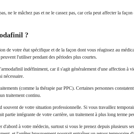
 pas, ne le mâchez pas et ne le cassez pas, car cela peut affecter la faç
dafinil ?
on de votre état spécifique et de la façon dont vous réagissez au médica
peuvent l'utiliser pendant des périodes plus courtes.
armodafinil indéfiniment, car il s'agit généralement d'une affection à 
si nécessaire.
raitements (comme la thérapie par PPC). Certaines personnes constatent q
un traitement continu.
 souvent de votre situation professionnelle. Si vous travaillez temporai
it partie intégrante de votre carrière, un traitement à plus long terme peu
er d'abord à votre médecin, surtout si vous le prenez depuis plusieurs 
cament, et l'arrêter brusquement pourrait entraîner un retour temporaire