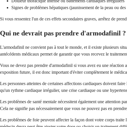
Douleur thoracique intense ou battements cardiaques irréguliers
Signes de problèmes hépatiques (jaunissement de la peau ou des 
Si vous ressentez l'un de ces effets secondaires graves, arrêtez de pre
Qui ne devrait pas prendre d'armodafinil ?
L'armodafinil ne convient pas à tout le monde, et il existe plusieurs 
antécédents médicaux permet de garantir que vous recevez le traitement l
Vous ne devez pas prendre d'armodafinil si vous avez eu une réaction all
exposition future, il est donc important d'éviter complètement le médic
Les personnes atteintes de certaines affections cardiaques doivent faire
qu'un rythme cardiaque irrégulier, une crise cardiaque ou une hypertensi
Les problèmes de santé mentale nécessitent également une attention parti
Cela ne signifie pas nécessairement que vous ne pouvez pas en prendre, 
Les problèmes de foie peuvent affecter la façon dont votre corps traite
médecin devra peut-être ajuster votre dose ou choisir un traitement diffé