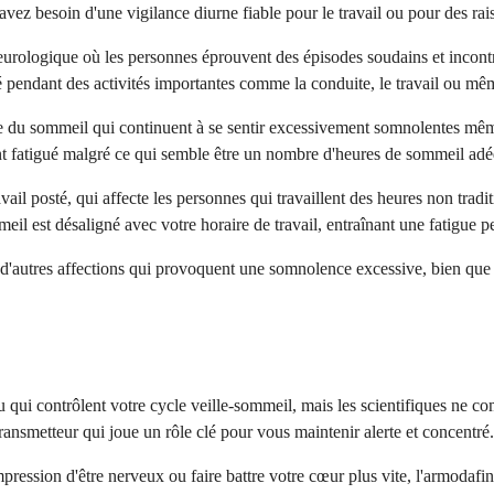
vez besoin d'une vigilance diurne fiable pour le travail ou pour des rai
le neurologique où les personnes éprouvent des épisodes soudains et inco
illé pendant des activités importantes comme la conduite, le travail ou mê
ve du sommeil qui continuent à se sentir excessivement somnolentes mêm
sant fatigué malgré ce qui semble être un nombre d'heures de sommeil adé
vail posté, qui affecte les personnes qui travaillent des heures non tradi
eil est désaligné avec votre horaire de travail, entraînant une fatigue pe
r d'autres affections qui provoquent une somnolence excessive, bien que
 qui contrôlent votre cycle veille-sommeil, mais les scientifiques ne com
ransmetteur qui joue un rôle clé pour vous maintenir alerte et concentré.
ression d'être nerveux ou faire battre votre cœur plus vite, l'armodafini