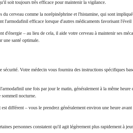
il soit toujours très efficace pour maintenir la vigilance.
du cerveau comme la norépinéphrine et l'histamine, qui sont impliquées
 l'armodafinil efficace lorsque d'autres médicaments favorisant l'éveil 
nt d'énergie – au lieu de cela, il aide votre cerveau à maintenir ses méc
r une santé optimale.
e sécurité. Votre médecin vous fournira des instructions spécifiques basée
'armodafinil une fois par jour le matin, généralement à la même heure c
le sommeil nocturne.
t est différent – vous le prendrez généralement environ une heure avant
taines personnes constatent qu'il agit légèrement plus rapidement à jeu