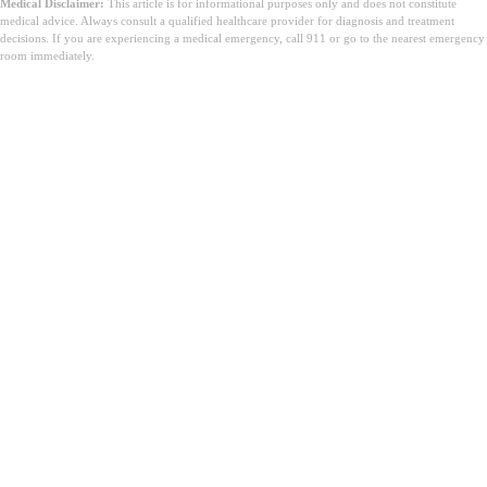
Medical Disclaimer:
This article is for informational purposes only and does not constitute
medical advice. Always consult a qualified healthcare provider for diagnosis and treatment
decisions. If you are experiencing a medical emergency, call 911 or go to the nearest emergency
room immediately.