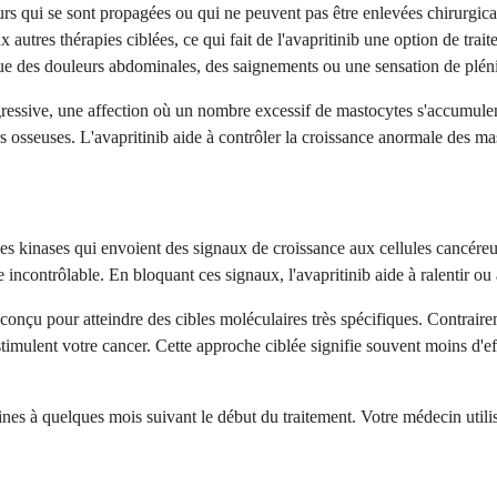
rs qui se sont propagées ou qui ne peuvent pas être enlevées chirurgica
res thérapies ciblées, ce qui fait de l'avapritinib une option de tra
que des douleurs abdominales, des saignements ou une sensation de plén
gressive, une affection où un nombre excessif de mastocytes s'accumul
s osseuses. L'avapritinib aide à contrôler la croissance anormale des m
nes kinases qui envoient des signaux de croissance aux cellules cancére
 incontrôlable. En bloquant ces signaux, l'avapritinib aide à ralentir ou 
conçu pour atteindre des cibles moléculaires très spécifiques. Contraire
ui stimulent votre cancer. Cette approche ciblée signifie souvent moins d'
à quelques mois suivant le début du traitement. Votre médecin utiliser