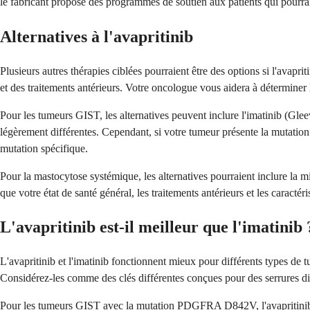
le fabricant propose des programmes de soutien aux patients qui pourraie
Alternatives à l'avapritinib
Plusieurs autres thérapies ciblées pourraient être des options si l'avapr
et des traitements antérieurs. Votre oncologue vous aidera à déterminer l
Pour les tumeurs GIST, les alternatives peuvent inclure l'imatinib (Glee
légèrement différentes. Cependant, si votre tumeur présente la mutation
mutation spécifique.
Pour la mastocytose systémique, les alternatives pourraient inclure la 
que votre état de santé général, les traitements antérieurs et les caracté
L'avapritinib est-il meilleur que l'imatinib 
L'avapritinib et l'imatinib fonctionnent mieux pour différents types de 
Considérez-les comme des clés différentes conçues pour des serrures dif
Pour les tumeurs GIST avec la mutation PDGFRA D842V, l'avapritinib est 