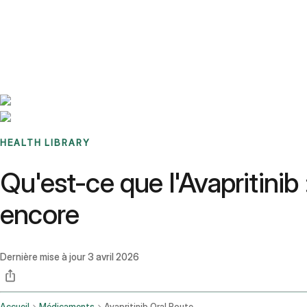
Benchmarks
Stories
FAQ
Sign up / Log in
HEALTH LIBRARY
Qu'est-ce que l'Avapritinib 
encore
Dernière mise à jour
3 avril 2026
Accueil
Médicaments
Avapritinib Oral Route