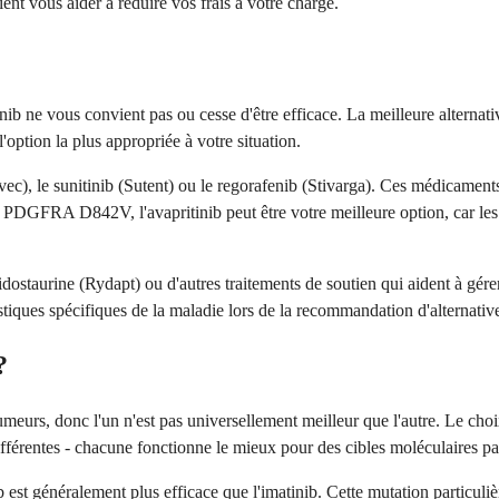
nt vous aider à réduire vos frais à votre charge.
itinib ne vous convient pas ou cesse d'être efficace. La meilleure altern
'option la plus appropriée à votre situation.
vec), le sunitinib (Sutent) ou le regorafenib (Stivarga). Ces médicament
 PDGFRA D842V, l'avapritinib peut être votre meilleure option, car les 
midostaurine (Rydapt) ou d'autres traitements de soutien qui aident à gé
ristiques spécifiques de la maladie lors de la recommandation d'alternativ
?
tumeurs, donc l'un n'est pas universellement meilleur que l'autre. Le ch
férentes - chacune fonctionne le mieux pour des cibles moléculaires par
généralement plus efficace que l'imatinib. Cette mutation particulière r