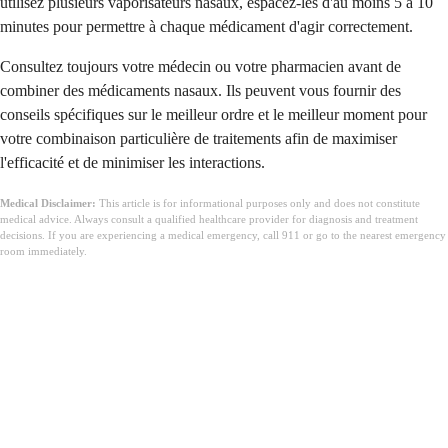
utilisez plusieurs vaporisateurs nasaux, espacez-les d'au moins 5 à 10
minutes pour permettre à chaque médicament d'agir correctement.
Consultez toujours votre médecin ou votre pharmacien avant de
combiner des médicaments nasaux. Ils peuvent vous fournir des
conseils spécifiques sur le meilleur ordre et le meilleur moment pour
votre combinaison particulière de traitements afin de maximiser
l'efficacité et de minimiser les interactions.
Medical Disclaimer:
This article is for informational purposes only and does not constitute
medical advice. Always consult a qualified healthcare provider for diagnosis and treatment
decisions. If you are experiencing a medical emergency, call 911 or go to the nearest emergency
room immediately.