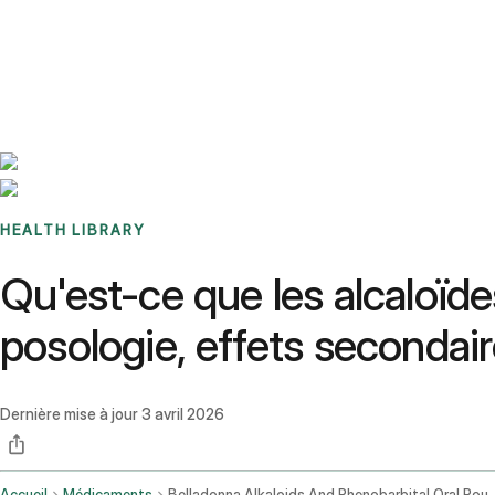
Benchmarks
Stories
FAQ
Sign up / Log in
HEALTH LIBRARY
Qu'est-ce que les alcaloïdes
posologie, effets secondair
Dernière mise à jour
3 avril 2026
Accueil
Médicaments
Belladonna Alkaloids And Phenoba