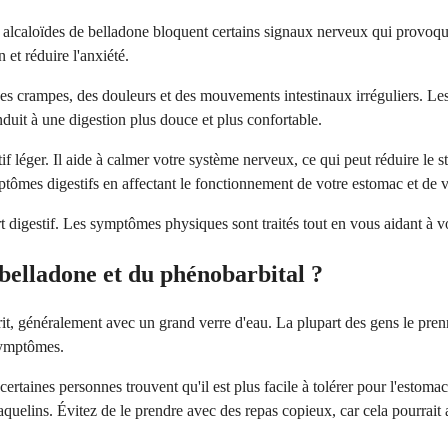
lcaloïdes de belladone bloquent certains signaux nerveux qui provoquen
 et réduire l'anxiété.
es crampes, des douleurs et des mouvements intestinaux irréguliers. Les
duit à une digestion plus douce et plus confortable.
éger. Il aide à calmer votre système nerveux, ce qui peut réduire le st
ymptômes digestifs en affectant le fonctionnement de votre estomac et de v
igestif. Les symptômes physiques sont traités tout en vous aidant à vo
belladone et du phénobarbital ?
 généralement avec un grand verre d'eau. La plupart des gens le prenn
symptômes.
aines personnes trouvent qu'il est plus facile à tolérer pour l'estomac l
aquelins. Évitez de le prendre avec des repas copieux, car cela pourrait 