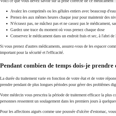
Voici ce que vous devez savoir sur la prise correcte de ce médicament :
Avalez les comprimés ou les gélules entiers avec beaucoup d'eau
Prenez-les aux mêmes heures chaque jour pour maintenir des niv
N'écrasez pas, ne mâchez pas et ne cassez pas le médicament, sau
Gardez une trace du moment où vous prenez chaque dose
Conservez le médicament dans un endroit frais et sec, à l'abri de 
Si vous prenez d'autres médicaments, assurez-vous de les espacer com
important pour la sécurité et l'efficacité.
Pendant combien de temps dois-je prendre d
La durée du traitement varie en fonction de votre état et de votre rép
prendre pendant de plus longues périodes pour gérer des problèmes dig
Votre médecin vous prescrira la période de traitement efficace la plus c
personnes ressentent un soulagement dans les premiers jours à quelques
Pour les affections aiguës comme une poussée d'ulcère d'estomac, vou