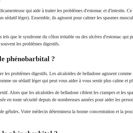
dicamenteuse qui aide à traiter les problèmes d'estomac et d'intestin. 
un sédatif léger). Ensemble, ils agissent pour calmer les spasmes muscula
es tels que le syndrome du côlon irritable ou des ulcères d'estomac qu
 souvent les problèmes digestifs.
 le phénobarbital ?
 les problèmes digestifs. Les alcaloïdes de belladone agissent comme de
comme un sédatif léger qui peut vous aider à vous sentir plus calme et p
f. Alors que les alcaloïdes de belladone ciblent les crampes et les spas
lisée en toute sécurité depuis de nombreuses années pour aider les perso
 gélules. Votre médecin déterminera la bonne concentration et la poso