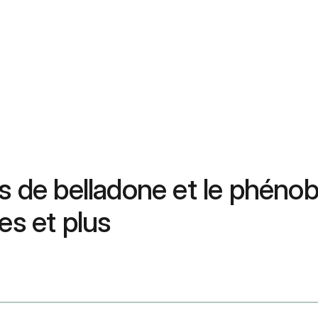
 de belladone et le phénobar
es et plus
rbital Oral Route