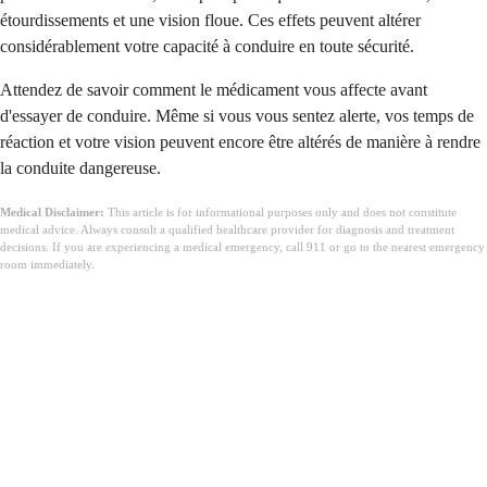
étourdissements et une vision floue. Ces effets peuvent altérer
considérablement votre capacité à conduire en toute sécurité.
Attendez de savoir comment le médicament vous affecte avant
d'essayer de conduire. Même si vous vous sentez alerte, vos temps de
réaction et votre vision peuvent encore être altérés de manière à rendre
la conduite dangereuse.
Medical Disclaimer:
This article is for informational purposes only and does not constitute
medical advice. Always consult a qualified healthcare provider for diagnosis and treatment
decisions. If you are experiencing a medical emergency, call 911 or go to the nearest emergency
room immediately.