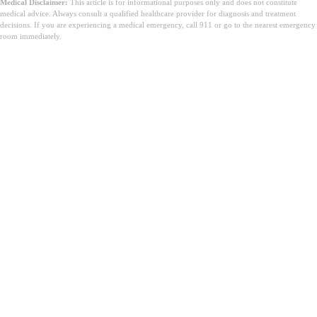
Medical Disclaimer:
This article is for informational purposes only and does not constitute
medical advice. Always consult a qualified healthcare provider for diagnosis and treatment
decisions. If you are experiencing a medical emergency, call 911 or go to the nearest emergency
room immediately.