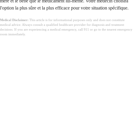
mère et le bébé que le médicament lui-même. Votre médecin choisira
l'option la plus sûre et la plus efficace pour votre situation spécifique.
Medical Disclaimer:
This article is for informational purposes only and does not constitute
medical advice. Always consult a qualified healthcare provider for diagnosis and treatment
decisions. If you are experiencing a medical emergency, call 911 or go to the nearest emergency
room immediately.