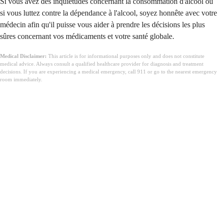
Si vous avez des inquiétudes concernant la consommation d'alcool ou
si vous luttez contre la dépendance à l'alcool, soyez honnête avec votre
médecin afin qu'il puisse vous aider à prendre les décisions les plus
sûres concernant vos médicaments et votre santé globale.
Medical Disclaimer:
This article is for informational purposes only and does not constitute
medical advice. Always consult a qualified healthcare provider for diagnosis and treatment
decisions. If you are experiencing a medical emergency, call 911 or go to the nearest emergency
room immediately.