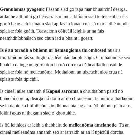
Granulomas pyogenic
Fásann siad go tapa mar bhuaircíní dearga,
ardaithe a fhuiliú go héasca. Is minic a bhíonn siad le feiceáil tar éis
gortú beag ach leanann siad ag fás in ionad cneasú mar a dhéanfadh
splaiste fola gnáth. Teastaíonn cóireáil leighis ar na fáis
neamhdhíobhálach seo chun iad a bhaint i gceart.
Is é an toradh a bhíonn ar hemangioma thrombosed
nuair a
fhorbraíonn fás soithigh fola téachtán taobh istigh. Cruthaíonn sé seo
buaicín daingean, gorm dorcha nó corcra a d’fhéadfadh cosúil le
splaiste fola nó meileanóma. Mothaíonn an uigeacht níos crua ná
splaiste fola tipiciúil.
Is cineál ailse annamh é
Kaposi sarcoma
a chruthaíonn paistí nó
buaicíní corcra, dearga nó donn ar do chraiceann. Is minic a tharlaíonn
sé in daoine a bhfuil córas imdhíonachta lag acu. Ní bhíonn pian ar na
loitíní agus ní thagann siad ó ghortuithe.
Is fiú leithleas ar leith a thabhairt do
meileanóma amelanotic
. Tá an
cineál meileanóma annamh seo ar iarraidh ar an lí tipiciúil dorcha.