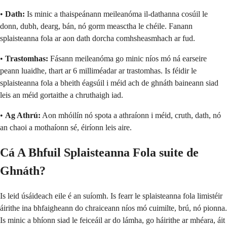
•
Dath:
Is minic a thaispeánann meileanóma il-dathanna cosúil le
donn, dubh, dearg, bán, nó gorm measctha le chéile. Fanann
splaisteanna fola ar aon dath dorcha comhsheasmhach ar fud.
•
Trastomhas:
Fásann meileanóma go minic níos mó ná earseire
peann luaidhe, thart ar 6 milliméadar ar trastomhas. Is féidir le
splaisteanna fola a bheith éagsúil i méid ach de ghnáth baineann siad
leis an méid gortaithe a chruthaigh iad.
•
Ag Athrú:
Aon mhóilín nó spota a athraíonn i méid, cruth, dath, nó
an chaoi a mothaíonn sé, éiríonn leis aire.
Cá A Bhfuil Splaisteanna Fola suite de
Ghnáth?
Is leid úsáideach eile é an suíomh. Is fearr le splaisteanna fola limistéir
áirithe ina bhfaigheann do chraiceann níos mó cuimilte, brú, nó pionna.
Is minic a bhíonn siad le feiceáil ar do lámha, go háirithe ar mhéara, áit