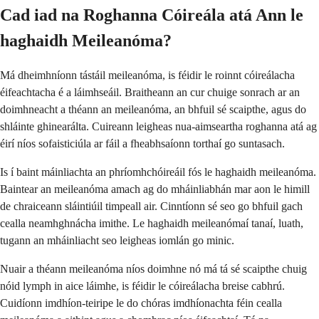
Cad iad na Roghanna Cóireála atá Ann le
haghaidh Meileanóma?
Má dheimhníonn tástáil meileanóma, is féidir le roinnt cóireálacha
éifeachtacha é a láimhseáil. Braitheann an cur chuige sonrach ar an
doimhneacht a théann an meileanóma, an bhfuil sé scaipthe, agus do
shláinte ghinearálta. Cuireann leigheas nua-aimseartha roghanna atá ag
éirí níos sofaisticiúla ar fáil a fheabhsaíonn torthaí go suntasach.
Is í baint máinliachta an phríomhchóireáil fós le haghaidh meileanóma.
Baintear an meileanóma amach ag do mháinliabhán mar aon le himill
de chraiceann sláintiúil timpeall air. Cinntíonn sé seo go bhfuil gach
cealla neamhghnácha imithe. Le haghaidh meileanómaí tanaí, luath,
tugann an mháinliacht seo leigheas iomlán go minic.
Nuair a théann meileanóma níos doimhne nó má tá sé scaipthe chuig
nóid lymph in aice láimhe, is féidir le cóireálacha breise cabhrú.
Cuidíonn imdhíon-teiripe le do chóras imdhíonachta féin cealla