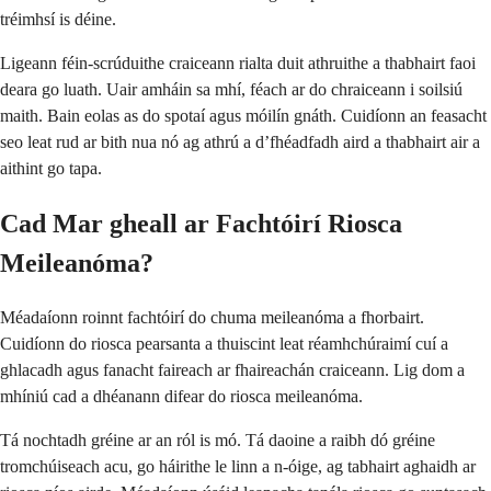
tréimhsí is déine.
Ligeann féin-scrúduithe craiceann rialta duit athruithe a thabhairt faoi
deara go luath. Uair amháin sa mhí, féach ar do chraiceann i soilsiú
maith. Bain eolas as do spotaí agus móilín gnáth. Cuidíonn an feasacht
seo leat rud ar bith nua nó ag athrú a d’fhéadfadh aird a thabhairt air a
aithint go tapa.
Cad Mar gheall ar Fachtóirí Riosca
Meileanóma?
Méadaíonn roinnt fachtóirí do chuma meileanóma a fhorbairt.
Cuidíonn do riosca pearsanta a thuiscint leat réamhchúraimí cuí a
ghlacadh agus fanacht faireach ar fhaireachán craiceann. Lig dom a
mhíniú cad a dhéanann difear do riosca meileanóma.
Tá nochtadh gréine ar an ról is mó. Tá daoine a raibh dó gréine
tromchúiseach acu, go háirithe le linn a n-óige, ag tabhairt aghaidh ar