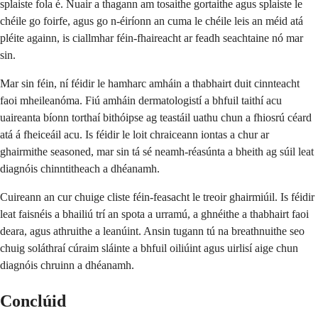
splaiste fola é. Nuair a thagann am tosaithe gortaithe agus splaiste le
chéile go foirfe, agus go n-éiríonn an cuma le chéile leis an méid atá
pléite againn, is ciallmhar féin-fhaireacht ar feadh seachtaine nó mar
sin.
Mar sin féin, ní féidir le hamharc amháin a thabhairt duit cinnteacht
faoi mheileanóma. Fiú amháin dermatologistí a bhfuil taithí acu
uaireanta bíonn torthaí bithóipse ag teastáil uathu chun a fhiosrú céard
atá á fheiceáil acu. Is féidir le loit chraiceann iontas a chur ar
ghairmithe seasoned, mar sin tá sé neamh-réasúnta a bheith ag súil leat
diagnóis chinntitheach a dhéanamh.
Cuireann an cur chuige cliste féin-feasacht le treoir ghairmiúil. Is féidir
leat faisnéis a bhailiú trí an spota a urramú, a ghnéithe a thabhairt faoi
deara, agus athruithe a leanúint. Ansin tugann tú na breathnuithe seo
chuig soláthraí cúraim sláinte a bhfuil oiliúint agus uirlisí aige chun
diagnóis chruinn a dhéanamh.
Conclúid