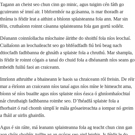
Tagann an cheist seo chun cinn go minic, agus tuigim cén fáth go
gcuireann sé imní air. I bhformhór na gcásanna, is mar thoradh ar
thráma is féidir leat a aithint a bhíonn splaisteanna fola ann. Mar sin
féin, cruthaíonn roinnt cásanna splaisteanna fola gan gortú soiléir.
Déanann coinníollacha míochaine áirithe do shoithí fola níos leochaí.
Ciallaíonn an leochaileacht seo go bhféadfadh fiú brú beag nach
dtiocfadh fadhbanna de ghnáth a splaiste fola a chruthú. Mar shampla,
is féidir le roinnt cógais a tanaí do chuid fola a dhéanamh níos seans go
mbeidh fuiliú faoi an craiceann.
Imríonn athruithe a bhaineann le haois sa chraiceann ról freisin. De réir
mar a éiríonn an craiceann níos tanaí agus níos míne le himeacht ama,
bíonn sé níos buailte agus níos splaiste níos éasca ó ghníomhaíochtaí
nár chruthaigh fadhbanna roimhe seo. D’fhéadfá splaiste fola a
fhorbairt ó rud chomh simplí le mála grósaeireachta a iompar nó greim
a fháil ar uirlis ghairdín.
Agus é sin ráite, má leanann splaisteanna fola ag teacht chun cinn gan
aon chúis shoiléir, tuillte ag an gcóras seo aird leighis. Is féidir le do