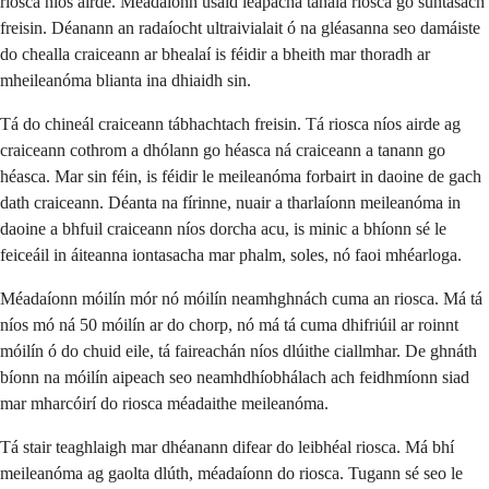
riosca níos airde. Méadaíonn úsáid leapacha tanála riosca go suntasach
freisin. Déanann an radaíocht ultraivialait ó na gléasanna seo damáiste
do chealla craiceann ar bhealaí is féidir a bheith mar thoradh ar
mheileanóma blianta ina dhiaidh sin.
Tá do chineál craiceann tábhachtach freisin. Tá riosca níos airde ag
craiceann cothrom a dhólann go héasca ná craiceann a tanann go
héasca. Mar sin féin, is féidir le meileanóma forbairt in daoine de gach
dath craiceann. Déanta na fírinne, nuair a tharlaíonn meileanóma in
daoine a bhfuil craiceann níos dorcha acu, is minic a bhíonn sé le
feiceáil in áiteanna iontasacha mar phalm, soles, nó faoi mhéarloga.
Méadaíonn móilín mór nó móilín neamhghnách cuma an riosca. Má tá
níos mó ná 50 móilín ar do chorp, nó má tá cuma dhifriúil ar roinnt
móilín ó do chuid eile, tá faireachán níos dlúithe ciallmhar. De ghnáth
bíonn na móilín aipeach seo neamhdhíobhálach ach feidhmíonn siad
mar mharcóirí do riosca méadaithe meileanóma.
Tá stair teaghlaigh mar dhéanann difear do leibhéal riosca. Má bhí
meileanóma ag gaolta dlúth, méadaíonn do riosca. Tugann sé seo le