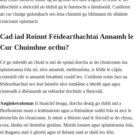
dhochtúir a sheiceáil an bhfuil gá le bunriocht a láimhseáil. Cuidíonn
an cur chuige gníomhach seo lena chinntiú go bhfanann do shláinte
craiceann optamach.
Cad iad Roinnt Féidearthachtaí Annamh le
Cur Chuimhne orthu?
Cé go mbeidh an chuid is mó de spotaí dorcha ar do chraiceann ina
splaisteanna fola nó, níos annamh, meileanóma, is féidir le cúpla
coinníoll eile is annamh breathnú cosúil leo. Cuidíonn eolas faoi na
féidearthachtaí seo leat faisnéis níos iomláine a bheith agat agus
cinneadh á dhéanamh an ndéanfar dochtúir a fheiceáil.
Angiokeratomas
Is buaicíní beaga, dorcha dearg go dubh iad a
fhorbraíonn nuair a leathnaíonn agus a thiúsaítear soithí fola in aice le
dromchla do chraiceann. Is minic a bhíonn siad le feiceáil ar do chosa,
cosa, lámha nó limistéar giniúna. Murab ionann agus splaisteanna fola,
ní thagann siad ó ghortú agus ní théann siad ar shiúl leo féin.