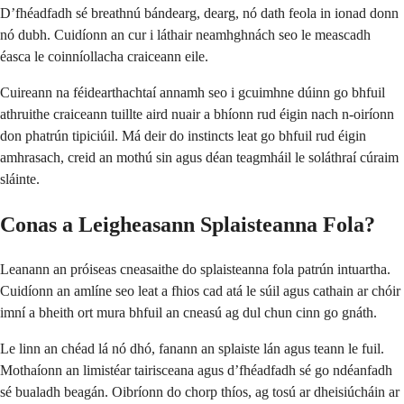
D’fhéadfadh sé breathnú bándearg, dearg, nó dath feola in ionad donn
nó dubh. Cuidíonn an cur i láthair neamhghnách seo le meascadh
éasca le coinníollacha craiceann eile.
Cuireann na féidearthachtaí annamh seo i gcuimhne dúinn go bhfuil
athruithe craiceann tuillte aird nuair a bhíonn rud éigin nach n-oiríonn
don phatrún tipiciúil. Má deir do instincts leat go bhfuil rud éigin
amhrasach, creid an mothú sin agus déan teagmháil le soláthraí cúraim
sláinte.
Conas a Leigheasann Splaisteanna Fola?
Leanann an próiseas cneasaithe do splaisteanna fola patrún intuartha.
Cuidíonn an amlíne seo leat a fhios cad atá le súil agus cathain ar chóir
imní a bheith ort mura bhfuil an cneasú ag dul chun cinn go gnáth.
Le linn an chéad lá nó dhó, fanann an splaiste lán agus teann le fuil.
Mothaíonn an limistéar tairisceana agus d’fhéadfadh sé go ndéanfadh
sé bualadh beagán. Oibríonn do chorp thíos, ag tosú ar dheisiúcháin ar