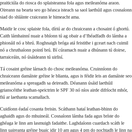
praiticiúla do riosca do splaisteanna fola agus meileanóma araon.
Oireann na bearta seo go héasca isteach sa saol laethúil agus cosnaíonn
siad do shláinte craiceann le himeacht ama.
Maidir le cosc splaiste fola, díriú ar do chraiceann a chosaint ó ghortú.
Caith lámhainní nuair a bhíonn tú ag obair a d’fhéadfadh do lámha a
phionáil nó a bhrú. Roghnaigh bróga atá feistithe i gceart nach cuimil
nó a chruthaíonn pointí brú. Bí cúramach nuair a dhúnann tú doirse,
tarraiceáin, nó úsáideann tú uirlisí.
Tá cosaint gréine lárnach do chosc meileanóma. Cruinníonn do
chraiceann damáiste gréine le blianta, agus is féidir leis an damáiste seo
meileanóma a spreagadh sa deireadh. Déanann úsáid laethúil
grianscéithe leathan-speictrim le SPF 30 nó níos airde difríocht mhór,
fiú ar laethanta scamallach.
Cuidíonn éadaí cosanta freisin. Scáthann hataí leathan-bhinn do
aghaidh agus do mhuineál. Cosnaíonn lámha fada agus bríste do
ghéaga le linn am lasmuigh fadaithe. Laghdaíonn cuardach scáth le
linn uaireanta gréine buaic idir 10 am agus 4 pm do nochtadh le linn na