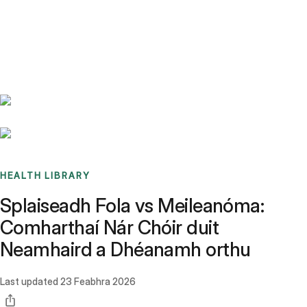
Benchmarks
Stories
FAQ
Sign up / Log in
HEALTH LIBRARY
Splaiseadh Fola vs Meileanóma:
Comharthaí Nár Chóir duit
Neamhaird a Dhéanamh orthu
Last updated
23 Feabhra 2026