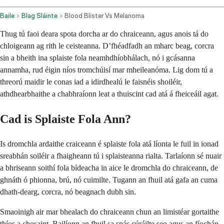
Baile
Blag Sláinte
Blood Blister Vs Melanoma
Thug tú faoi deara spota dorcha ar do chraiceann, agus anois tá do
chloigeann ag rith le ceisteanna. D’fhéadfadh an mharc beag, corcra
sin a bheith ina splaiste fola neamhdhíobhálach, nó i gcásanna
annamha, rud éigin níos tromchúisí mar mheileanóma. Lig dom tú a
threorú maidir le conas iad a idirdhealú le faisnéis shoiléir,
athdhearbhaithe a chabhraíonn leat a thuiscint cad atá á fheiceáil agat.
Cad is Splaiste Fola Ann?
Is dromchla ardaithe craiceann é splaiste fola atá líonta le fuil in ionad
sreabhán soiléir a fhaigheann tú i splaisteanna rialta. Tarlaíonn sé nuair
a bhriseann soithí fola bídeacha in aice le dromchla do chraiceann, de
ghnáth ó phionna, brú, nó cuimilte. Tugann an fhuil atá gafa an cuma
dhath-dearg, corcra, nó beagnach dubh sin.
Smaoinigh air mar bhealach do chraiceann chun an limistéar gortaithe
thíos a chosaint. Bailíonn an fhuil sa spás cúráilte seo agus an fíochán