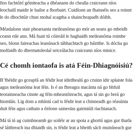
fios fachtóirí géiniteacha a dhéanann do chealla craiceann níos
leochailí maidir le hailse a fhorbairt. Cuidíonn an fhaisnéis seo a roinnt
le do dhochtúir chun moltaí scagtha a shaincheapadh dóibh.
Méadaíonn stair phearsanta meileanóma go mór an seans go mbeidh
ceann eile ann. Má fuair tú cóireáil le haghaidh meileanóma roimhe
seo, bíonn faireachas leanúnach tábhachtach go háirithe. Is dócha go
molfaidh do dhermatoleolaí seiceálacha craiceann níos minice.
Cé chomh iontaofa is atá Féin-Dhiagnóisiú?
B’fhéidir go gceapfá an féidir leat idirdhealú go cruinn idir splaiste fola
agus meileanóma leat féin. Is é an fhreagra macánta ná go bhfuil
teorainneacha cinnte ag féin-mheastóireacht, agus tá sin go breá go
hiomlán. Lig dom a mhíniú cad is féidir leat a chinneadh go réasúnta
duit féin agus cathain a éiríonn saineolas gairmiúil riachtanach.
Má tá tú ag cuimhneamh go soiléir ar an spota a ghortú agus gur tharla
sé láithreach ina dhiaidh sin, is féidir leat a bheith sách muiníneach gur