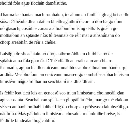
shoithí fola agus fíochán damáistithe.
Thar na laethanta amach romhainn, tosaíonn an fhuil istigh ag briseadh
síos. D’fhéadfadh an dath a bheith ag athrú ó corcra dorcha go donn
nó glasach, cosúil le conas a athraíonn bruising dath. Is gnách go
mothaíonn an splaiste níos lú teannais de réir mar a athshúnann do
chorp sreabhán de réir a chéile.
Laistigh de sheachtain nó dhó, cothromóidh an chuid is mó de
splaisteanna fola go mór. D’fhéadfadh an craiceann ar a bharr
feannadh, ag nochtadh craiceann nua thíos a bhreathnaíonn bándearg
ar dtús. Meabhraíonn an craiceann nua seo go comhsheasmhach leis an
limistéar máguaird thar na seachtainí ina dhiaidh sin.
Is féidir leat tacú leis an gcneasú seo trí an limistéar a choinneáil glan
agus cosanta. Seachain an splaiste a phopáil tú féin, mar go méadaíonn
sé seo an baol ionfhabhtaithe. Lig do chorp an próiseas a láimhseáil go
nádúrtha. Más gá duit an limistéar a chosaint ar chuimilte breise, is
féidir le bindealán bog cabhrú.