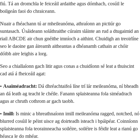
fiú. Tá an dromchla le feiceáil ardaithe agus dómhach, cosúil le
boilgeán faoi do chraiceann.
Nuair a fhéachann tú ar mheileanóma, athraíonn an pictiúr go
suntasach. Úsáideann soláthraithe cúraim sláinte an rud a dtugaimid an
riail ABCDE air chun gnéithe imníoch a aithint. Chuidigh an treoirlíne
seo le daoine gan áireamh aitheantas a dhéanamh cathain ar chóir
dóibh aire leighis a lorg.
Seo a chiallaíonn gach litir agus conas a chuidíonn sé leat a thuiscint
cad atá á fheiceáil agat:
•
Asaiméadracht:
Dá dhréachtaifeá líne trí lár meileanóma, ní bheadh
an dá leath ag teacht le chéile. Fanann splaisteanna fola siméadrach
agus ar chruth cothrom ar gach taobh.
•
Imill:
Is minic a bhreathnaíonn imill meileanóma ragged, notched, nó
blurred cosúil le péint uisce ag doirteadh isteach i bpáipéar. Coinníonn
splaisteanna fola teorainneacha soiléire, soiléire is féidir leat a rianú go
héasca le do mhéar.