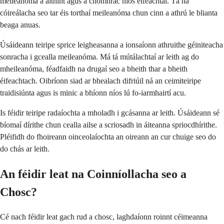
meileanóma a aithint agus a chomhrac níos éifeachtaí. Tá na
cóireálacha seo tar éis torthaí meileanóma chun cinn a athrú le blianta
beaga anuas.
Úsáideann teiripe sprice leigheasanna a ionsaíonn athruithe géiniteacha
sonracha i gcealla meileanóma. Má tá mútálachtaí ar leith ag do
mheileanóma, féadfaidh na drugaí seo a bheith thar a bheith
éifeachtach. Oibríonn siad ar bhealach difriúil ná an ceimiteiripe
traidisiúnta agus is minic a bhíonn níos lú fo-iarmhairtí acu.
Is féidir teiripe radaíochta a mholadh i gcásanna ar leith. Úsáideann sé
bíomaí dírithe chun cealla ailse a scriosadh in áiteanna spriocdhírithe.
Pléifidh do fhoireann oinceolaíochta an oireann an cur chuige seo do
do chás ar leith.
An féidir leat na Coinníollacha seo a
Chosc?
Cé nach féidir leat gach rud a chosc, laghdaíonn roinnt céimeanna