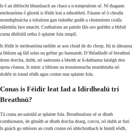
Is é an difríocht bhunúsach an chaoi a n-iompraíonn sé. Ní thagann
meileanóma ó ghortú is féidir leat a mheabhrú. Fásann sé ó chealla
neamhghnácha a iolraíonn gan rialuithe gnáth a choinníonn cealla
sláintiúla faoi smacht. Cruthaíonn an patrún fáis seo gnéithe a bhfuil
cuma dhifriúil orthu ó splaiste fola simplí.
Is féidir le meileanóma tarlúite ar aon chuid de do chorp, fiú in áiteanna
a bhíonn ag fáil solas na gréine go hannamh. D’fhéadfadh sé breathnú
donn dorcha, dubh, nó uaireanta a bheith ar il-dathanna laistigh den
spota céanna. Is minic a bhíonn na teorainneacha neamhrialta nó
doiléir in ionad réidh agus cruinn mar splaiste fola.
Conas is Féidir leat Iad a Idirdhealú trí
Breathnú?
Tá cuma an-sainiúil ar splaiste fola. Breathnaíonn sé ar dhath
comhionann, de ghnáth ar dhath dorcha dearg, corcra, nó dubh ar fud.
Is gnách go mbíonn an cruth cruinn nó ubhchruthach le himill réidh,