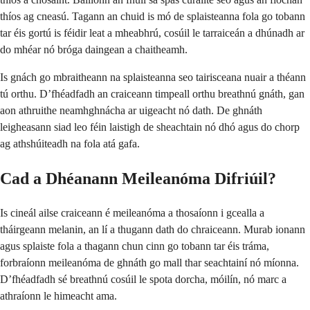
thíos ag cneasú. Tagann an chuid is mó de splaisteanna fola go tobann
tar éis gortú is féidir leat a mheabhrú, cosúil le tarraiceán a dhúnadh ar
do mhéar nó bróga daingean a chaitheamh.
Is gnách go mbraitheann na splaisteanna seo tairisceana nuair a théann
tú orthu. D’fhéadfadh an craiceann timpeall orthu breathnú gnáth, gan
aon athruithe neamhghnácha ar uigeacht nó dath. De ghnáth
leigheasann siad leo féin laistigh de sheachtain nó dhó agus do chorp
ag athshúiteadh na fola atá gafa.
Cad a Dhéanann Meileanóma Difriúil?
Is cineál ailse craiceann é meileanóma a thosaíonn i gcealla a
tháirgeann melanin, an lí a thugann dath do chraiceann. Murab ionann
agus splaiste fola a thagann chun cinn go tobann tar éis tráma,
forbraíonn meileanóma de ghnáth go mall thar seachtainí nó míonna.
D’fhéadfadh sé breathnú cosúil le spota dorcha, móilín, nó marc a
athraíonn le himeacht ama.