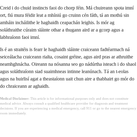
Creid i do chuid instincts faoi do chorp féin. Má chuireann spota imní
ort, fiú mura féidir leat a mhíniú go cruinn cén fáth, tá an mothú sin
amháin incháilithe le haghaidh ceapachán leighis. Is mór ag
soláthraithe cúraim sláinte othar a thugann aird ar a gcorp agus a
labhraíonn faoi imní.
Is é an straitéis is fearr le haghaidh sláinte craiceann fadtéarmach ná
seiceálacha craiceann rialta, cosaint gréine, agus aird pras ar athruithe
neamhghnácha. Oireann na nósanna seo go nádúrtha isteach i do shaol
agus soláthraíonn siad suaimhneas intinne leanúnach. Tá an t-eolas
agus na huirlisí agat a theastaíonn uait chun aire a thabhairt go mór do
do chraiceann ar aghaidh.
Medical Disclaimer:
This article is for informational purposes only and does not constitute
medical advice. Always consult a qualified healthcare provider for diagnosis and treatment
decisions. If you are experiencing a medical emergency, call 911 or go to the nearest emergency
room immediately.