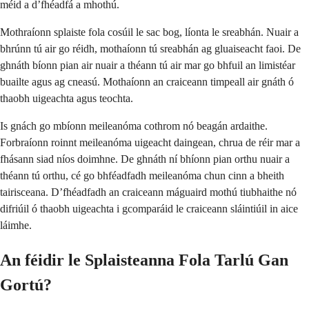
méid a d’fhéadfá a mhothú.
Mothraíonn splaiste fola cosúil le sac bog, líonta le sreabhán. Nuair a
bhrúnn tú air go réidh, mothaíonn tú sreabhán ag gluaiseacht faoi. De
ghnáth bíonn pian air nuair a théann tú air mar go bhfuil an limistéar
buailte agus ag cneasú. Mothaíonn an craiceann timpeall air gnáth ó
thaobh uigeachta agus teochta.
Is gnách go mbíonn meileanóma cothrom nó beagán ardaithe.
Forbraíonn roinnt meileanóma uigeacht daingean, chrua de réir mar a
fhásann siad níos doimhne. De ghnáth ní bhíonn pian orthu nuair a
théann tú orthu, cé go bhféadfadh meileanóma chun cinn a bheith
tairisceana. D’fhéadfadh an craiceann máguaird mothú tiubhaithe nó
difriúil ó thaobh uigeachta i gcomparáid le craiceann sláintiúil in aice
láimhe.
An féidir le Splaisteanna Fola Tarlú Gan
Gortú?