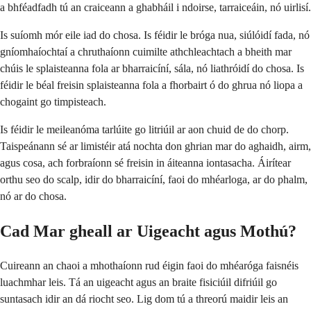
a bhféadfadh tú an craiceann a ghabháil i ndoirse, tarraiceáin, nó uirlisí.
Is suíomh mór eile iad do chosa. Is féidir le bróga nua, siúlóidí fada, nó
gníomhaíochtaí a chruthaíonn cuimilte athchleachtach a bheith mar
chúis le splaisteanna fola ar bharraicíní, sála, nó liathróidí do chosa. Is
féidir le béal freisin splaisteanna fola a fhorbairt ó do ghrua nó liopa a
chogaint go timpisteach.
Is féidir le meileanóma tarlúite go litriúil ar aon chuid de do chorp.
Taispeánann sé ar limistéir atá nochta don ghrian mar do aghaidh, airm,
agus cosa, ach forbraíonn sé freisin in áiteanna iontasacha. Áirítear
orthu seo do scalp, idir do bharraicíní, faoi do mhéarloga, ar do phalm,
nó ar do chosa.
Cad Mar gheall ar Uigeacht agus Mothú?
Cuireann an chaoi a mhothaíonn rud éigin faoi do mhéaróga faisnéis
luachmhar leis. Tá an uigeacht agus an braite fisiciúil difriúil go
suntasach idir an dá riocht seo. Lig dom tú a threorú maidir leis an