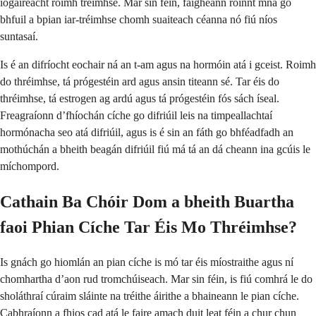
íogaireacht roimh tréimhse. Mar sin féin, faigheann roinnt mná go
bhfuil a bpian iar-tréimhse chomh suaiteach céanna nó fiú níos
suntasaí.
Is é an difríocht eochair ná an t-am agus na hormóin atá i gceist. Roimh
do thréimhse, tá prógestéin ard agus ansin titeann sé. Tar éis do
thréimhse, tá estrogen ag ardú agus tá prógestéin fós sách íseal.
Freagraíonn d’fhíochán cíche go difriúil leis na timpeallachtaí
hormónacha seo atá difriúil, agus is é sin an fáth go bhféadfadh an
mothúchán a bheith beagán difriúil fiú má tá an dá cheann ina gcúis le
míchompord.
Cathain Ba Chóir Dom a bheith Buartha
faoi Phian Cíche Tar Éis Mo Thréimhse?
Is gnách go hiomlán an pian cíche is mó tar éis míostraithe agus ní
chomhartha d’aon rud tromchúiseach. Mar sin féin, is fiú comhrá le do
sholáthraí cúraim sláinte na tréithe áirithe a bhaineann le pian cíche.
Cabhraíonn a fhios cad atá le faire amach duit leat féin a chur chun