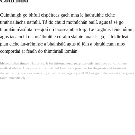
Conclúid
Cuimhnigh go bhfuil eispéireas gach mná le hathruithe cíche
timthriallacha uathúil. Tá do chuid mothúchán bailí, agus tá sé go
hiomlán réasúnta freagraí nó faoiseamh a lorg. Le foighne, féinchúram,
agus tacaíocht ó sholáthraithe cúraim sláinte nuair is gá, is féidir leat
pian cíche iar-tréimhse a bhainistiú agus tú féin a bhraitheann níos
compordaí ar feadh do thimthriall iomlán.
Medical Disclaimer:
This article is for informational purposes only and does not constitute
medical advice. Always consult a qualified healthcare provider for diagnosis and treatment
decisions. If you are experiencing a medical emergency, call 911 or go to the nearest emergency
room immediately.