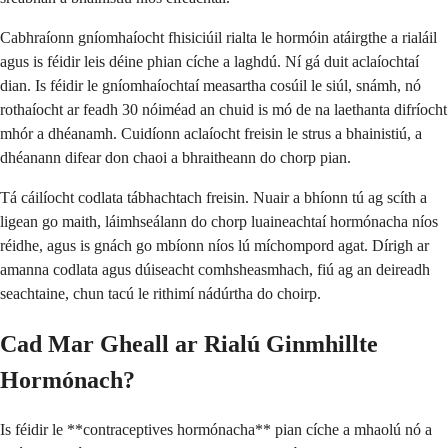
Cabhraíonn gníomhaíocht fhisiciúil rialta le hormóin atáirgthe a rialáil
agus is féidir leis déine phian cíche a laghdú. Ní gá duit aclaíochtaí
dian. Is féidir le gníomhaíochtaí measartha cosúil le siúl, snámh, nó
rothaíocht ar feadh 30 nóiméad an chuid is mó de na laethanta difríocht
mhór a dhéanamh. Cuidíonn aclaíocht freisin le strus a bhainistiú, a
dhéanann difear don chaoi a bhraitheann do chorp pian.
Tá cáilíocht codlata tábhachtach freisin. Nuair a bhíonn tú ag scíth a
ligean go maith, láimhseálann do chorp luaineachtaí hormónacha níos
réidhe, agus is gnách go mbíonn níos lú míchompord agat. Dírigh ar
amanna codlata agus dúiseacht comhsheasmhach, fiú ag an deireadh
seachtaine, chun tacú le rithimí nádúrtha do choirp.
Cad Mar Gheall ar Rialú Ginmhillte
Hormónach?
Is féidir le **contraceptives hormónacha** pian cíche a mhaolú nó a