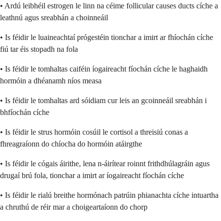
• Ardú leibhéil estrogen le linn na céime follicular causes ducts cíche a
leathnú agus sreabhán a choinneáil
• Is féidir le luaineachtaí prógestéin tionchar a imirt ar fhíochán cíche
fiú tar éis stopadh na fola
• Is féidir le tomhaltas caiféin íogaireacht fíochán cíche le haghaidh
hormóin a dhéanamh níos measa
• Is féidir le tomhaltas ard sóidiam cur leis an gcoinneáil sreabhán i
bhfíochán cíche
• Is féidir le strus hormóin cosúil le cortisol a threisiú conas a
fhreagraíonn do chíocha do hormóin atáirgthe
• Is féidir le cógais áirithe, lena n-áirítear roinnt frithdhúlagráin agus
drugaí brú fola, tionchar a imirt ar íogaireacht fíochán cíche
• Is féidir le rialú breithe hormónach patrúin phianachta cíche intuartha
a chruthú de réir mar a choigeartaíonn do chorp