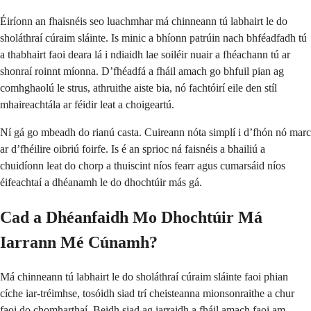
Éiríonn an fhaisnéis seo luachmhar má chinneann tú labhairt le do
sholáthraí cúraim sláinte. Is minic a bhíonn patrúin nach bhféadfadh tú
a thabhairt faoi deara lá i ndiaidh lae soiléir nuair a fhéachann tú ar
shonraí roinnt míonna. D’fhéadfá a fháil amach go bhfuil pian ag
comhghaolú le strus, athruithe aiste bia, nó fachtóirí eile den stíl
mhaireachtála ar féidir leat a choigeartú.
Ní gá go mbeadh do rianú casta. Cuireann nóta simplí i d’fhón nó marc
ar d’fhéilire oibriú foirfe. Is é an sprioc ná faisnéis a bhailiú a
chuidíonn leat do chorp a thuiscint níos fearr agus cumarsáid níos
éifeachtaí a dhéanamh le do dhochtúir más gá.
Cad a Dhéanfaidh Mo Dhochtúir Má
Iarrann Mé Cúnamh?
Má chinneann tú labhairt le do sholáthraí cúraim sláinte faoi phian
cíche iar-tréimhse, tosóidh siad trí cheisteanna mionsonraithe a chur
faoi do chomharthaí. Beidh siad ag iarraidh a fháil amach faoi am,