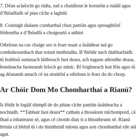
7. Déan aclaíocht go rialta, rud a chuidíonn le hormóin a rialáil agus
d’fhéadfadh sé pian cíche a laghdú
8. Coinnigh dialann comharthaí chun patrúin agus spreagthóirí
féideartha a d’fhéadfá a choigeartú a aithint
Oibríonn na cur chuige seo is fearr nuair a úsáidtear iad go
comhsheasmhach thar roinnt timthriallta. B’fhéidir nach dtabharfaidh
tú feabhsú suntasach láithreach faoi deara, ach tugann athruithe deasa,
leanúnacha faoiseamh bríoch go minic. Bí foighneach leat féin agus tú
ag déanamh amach cé na straitéisí a oibríonn is fearr do do chorp.
Ar Chóir Dom Mo Chomharthaí a Rianú?
Is féidir le logáil shimplí de do phian cíche patrúin úsáideacha a
nochtadh. **Tabhair faoi deara** cathain a thosaíonn míchompord, cá
fhad a mhaireann sé, agus cé chomh dian is a bhraitheann sé. Rianú
freisin cá bhfuil tú i do thimthriall míosta agus aon chomharthaí eile atá
agat.