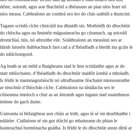
déine, suíomh, agus aon fhachtóirí a dhéanann an pian níos fearr nó
níos measa. Cabhraíonn an comhrá seo leo do chás uathúil a thuiscint.
Tagann scrúdú cíche cliniciúil ina dhiaidh sin. Mothóidh do dhochtúir
do chíocha agus na limistéir máguaineacha go cúramach, ag seiceáil
dromchlaí, tiús, nó athruithe eile. Soláthraíonn an measúnú seo ar
láimh faisnéis thábhachtach faoi cad a d’fhéadfadh a bheith ina gcúis le
do mhíchompord.
Ag brath ar an méid a fhaigheann siad le linn scrúdaithe agus ar do
stair mhíochaine, d’fhéadfadh do dhochtúir staidéir íomhá a mholadh.
Is féidir le mammagrafaíocht nó ultrafhuaime féachaint mionsonraithe
ar struchtúr d’fhíochán cíche. Cabhraíonn na tástálacha seo le
cúiseanna imníoch a chur as an áireamh agus tugann siad suaimhneas
intinne do gach duine.
Uaireanta ní bhfaightear aon chúis ar leith, agus tá sé sin dearbhaithe i
ndáiríre. Ciallaíonn sé sin gur dóichí go mbaineann do phian le
luaineachtaí hormónacha gnátha. Is féidir le do dhochtúir ansin díriú ar