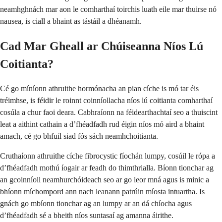
neamhghnách mar aon le comharthaí toirchis luath eile mar thuirse nó
nausea, is ciall a bhaint as tástáil a dhéanamh.
Cad Mar Gheall ar Chúiseanna Níos Lú
Coitianta?
Cé go míníonn athruithe hormónacha an pian cíche is mó tar éis
tréimhse, is féidir le roinnt coinníollacha níos lú coitianta comharthaí
cosúla a chur faoi deara. Cabhraíonn na féidearthachtaí seo a thuiscint
leat a aithint cathain a d’fhéadfadh rud éigin níos mó aird a bhaint
amach, cé go bhfuil siad fós sách neamhchoitianta.
Cruthaíonn athruithe cíche fibrocystic fíochán lumpy, cosúil le rópa a
d’fhéadfadh mothú íogair ar feadh do thimthrialla. Bíonn tionchar ag
an gcoinníoll neamhurchóideach seo ar go leor mná agus is minic a
bhíonn míchompord ann nach leanann patrúin míosta intuartha. Is
gnách go mbíonn tionchar ag an lumpy ar an dá chíocha agus
d’fhéadfadh sé a bheith níos suntasaí ag amanna áirithe.