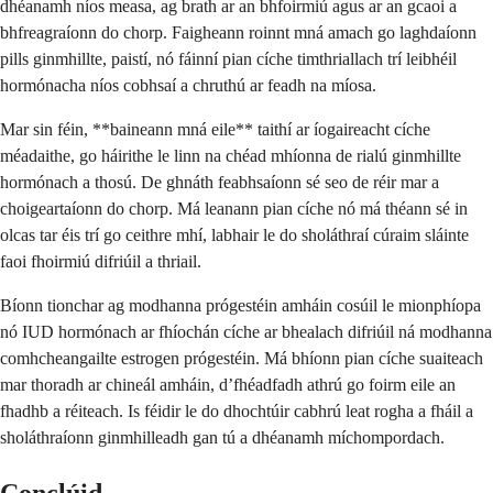
dhéanamh níos measa, ag brath ar an bhfoirmiú agus ar an gcaoi a
bhfreagraíonn do chorp. Faigheann roinnt mná amach go laghdaíonn
pills ginmhillte, paistí, nó fáinní pian cíche timthriallach trí leibhéil
hormónacha níos cobhsaí a chruthú ar feadh na míosa.
Mar sin féin, **baineann mná eile** taithí ar íogaireacht cíche
méadaithe, go háirithe le linn na chéad mhíonna de rialú ginmhillte
hormónach a thosú. De ghnáth feabhsaíonn sé seo de réir mar a
choigeartaíonn do chorp. Má leanann pian cíche nó má théann sé in
olcas tar éis trí go ceithre mhí, labhair le do sholáthraí cúraim sláinte
faoi fhoirmiú difriúil a thriail.
Bíonn tionchar ag modhanna prógestéin amháin cosúil le mionphíopa
nó IUD hormónach ar fhíochán cíche ar bhealach difriúil ná modhanna
comhcheangailte estrogen prógestéin. Má bhíonn pian cíche suaiteach
mar thoradh ar chineál amháin, d’fhéadfadh athrú go foirm eile an
fhadhb a réiteach. Is féidir le do dhochtúir cabhrú leat rogha a fháil a
sholáthraíonn ginmhilleadh gan tú a dhéanamh míchompordach.