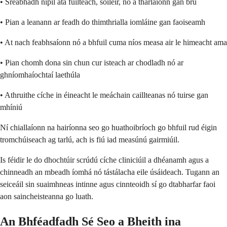
• Sreabhadh nipil atá fuilteach, soiléir, nó a tharlaíonn gan brú
• Pian a leanann ar feadh do thimthrialla iomláine gan faoiseamh
• At nach feabhsaíonn nó a bhfuil cuma níos measa air le himeacht ama
• Pian chomh dona sin chun cur isteach ar chodladh nó ar
ghníomhaíochtaí laethúla
• Athruithe cíche in éineacht le meáchain caillteanas nó tuirse gan
mhíniú
Ní chiallaíonn na hairíonna seo go huathoibríoch go bhfuil rud éigin
tromchúiseach ag tarlú, ach is fiú iad measúnú gairmiúil.
Is féidir le do dhochtúir scrúdú cíche cliniciúil a dhéanamh agus a
chinneadh an mbeadh íomhá nó tástálacha eile úsáideach. Tugann an
seiceáil sin suaimhneas intinne agus cinnteoidh sí go dtabharfar faoi
aon saincheisteanna go luath.
An Bhféadfadh Sé Seo a Bheith ina