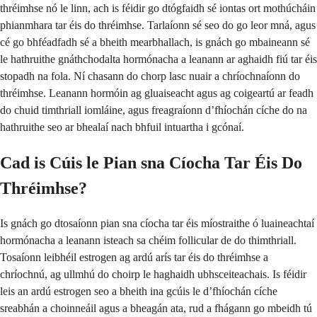
thréimhse nó le linn, ach is féidir go dtógfaidh sé iontas ort mothúcháin
phianmhara tar éis do thréimhse. Tarlaíonn sé seo do go leor mná, agus
cé go bhféadfadh sé a bheith mearbhallach, is gnách go mbaineann sé
le hathruithe gnáthchodalta hormónacha a leanann ar aghaidh fiú tar éis
stopadh na fola. Ní chasann do chorp lasc nuair a chríochnaíonn do
thréimhse. Leanann hormóin ag gluaiseacht agus ag coigeartú ar feadh
do chuid timthriall iomláine, agus freagraíonn d’fhíochán cíche do na
hathruithe seo ar bhealaí nach bhfuil intuartha i gcónaí.
Cad is Cúis le Pian sna Cíocha Tar Éis Do
Thréimhse?
Is gnách go dtosaíonn pian sna cíocha tar éis míostraithe ó luaineachtaí
hormónacha a leanann isteach sa chéim follicular de do thimthriall.
Tosaíonn leibhéil estrogen ag ardú arís tar éis do thréimhse a
chríochnú, ag ullmhú do choirp le haghaidh ubhsceiteachais. Is féidir
leis an ardú estrogen seo a bheith ina gcúis le d’fhíochán cíche
sreabhán a choinneáil agus a bheagán ata, rud a fhágann go mbeidh tú