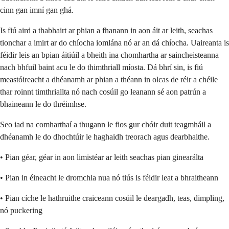
cinn gan imní gan ghá.
Is fiú aird a thabhairt ar phian a fhanann in aon áit ar leith, seachas
tionchar a imirt ar do chíocha iomlána nó ar an dá chíocha. Uaireanta is
féidir leis an bpian áitiúil a bheith ina chomhartha ar saincheisteanna
nach bhfuil baint acu le do thimthriall míosta. Dá bhrí sin, is fiú
meastóireacht a dhéanamh ar phian a théann in olcas de réir a chéile
thar roinnt timthriallta nó nach cosúil go leanann sé aon patrún a
bhaineann le do thréimhse.
Seo iad na comharthaí a thugann le fios gur chóir duit teagmháil a
dhéanamh le do dhochtúir le haghaidh treorach agus dearbhaithe.
• Pian géar, géar in aon limistéar ar leith seachas pian ginearálta
• Pian in éineacht le dromchla nua nó tiús is féidir leat a bhraitheann
• Pian cíche le hathruithe craiceann cosúil le deargadh, teas, dimpling,
nó puckering