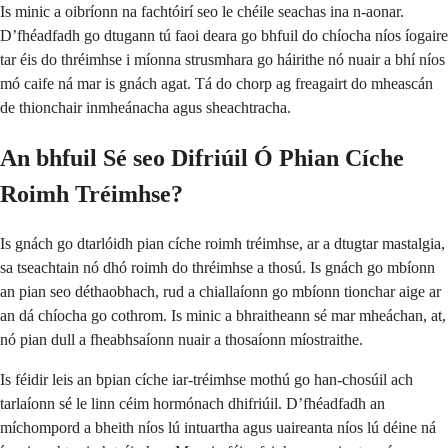
Is minic a oibríonn na fachtóirí seo le chéile seachas ina n-aonar.
D’fhéadfadh go dtugann tú faoi deara go bhfuil do chíocha níos íogaire
tar éis do thréimhse i míonna strusmhara go háirithe nó nuair a bhí níos
mó caife ná mar is gnách agat. Tá do chorp ag freagairt do mheascán
de thionchair inmheánacha agus sheachtracha.
An bhfuil Sé seo Difriúil Ó Phian Cíche
Roimh Tréimhse?
Is gnách go dtarlóidh pian cíche roimh tréimhse, ar a dtugtar mastalgia,
sa tseachtain nó dhó roimh do thréimhse a thosú. Is gnách go mbíonn
an pian seo déthaobhach, rud a chiallaíonn go mbíonn tionchar aige ar
an dá chíocha go cothrom. Is minic a bhraitheann sé mar mheáchan, at,
nó pian dull a fheabhsaíonn nuair a thosaíonn míostraithe.
Is féidir leis an bpian cíche iar-tréimhse mothú go han-chosúil ach
tarlaíonn sé le linn céim hormónach dhifriúil. D’fhéadfadh an
míchompord a bheith níos lú intuartha agus uaireanta níos lú déine ná