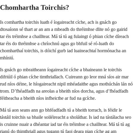
Chomhartha Toirchis?
Is comhartha toirchis luath é íogaireacht cíche, ach is gnách go
dtosaíonn sé thart ar an am a mbeadh do thréimhse dlite nó go gairid
tar éis tréimhse a chailltear. Má tá tú ag fulaingt ó phian cíche díreach
tar éis do thréimhse a chríochnú agus go bhfuil sé ró-luath do
chomharthaí toirchis, is dóichí gurb iad luaineachtaí hormónacha an
mhíniú.
Is gnách go mbraitheann íogaireacht cíche a bhaineann le toirchis
difriúil ó phian cíche timthriallach. Cuireann go leor mná síos air mar
rud níos déine, le híogaireacht nipil mhéadaithe agus mothúchán lán nó
trom. D’fhéadfadh na areolas a bheith níos dorcha, agus d’fhéadfadh
féitheacha a bheith níos infheicthe ar fud na gcíche.
Má tá aon seans ann go bhféadfadh tú a bheith torrach, is féidir le
tástáil toirchis sa bhaile soiléireacht a sholáthar. Is iad na tástálacha seo
is cruinne nuair a dhéantar iad tar éis tréimhse a chailltear. Má tá tú ag
rianú do thimthriall agus tugann tú faoi deara pian cíche ag am