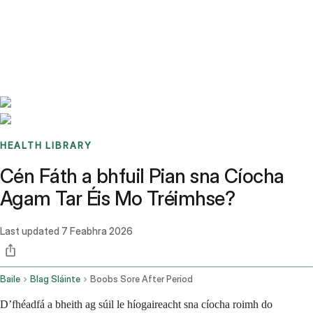
Benchmarks
Stories
FAQ
Sign up / Log in
HEALTH LIBRARY
Cén Fáth a bhfuil Pian sna Cíocha
Agam Tar Éis Mo Tréimhse?
Last updated
7 Feabhra 2026
Baile
Blag Sláinte
Boobs Sore After Period
D’fhéadfá a bheith ag súil le híogaireacht sna cíocha roimh do