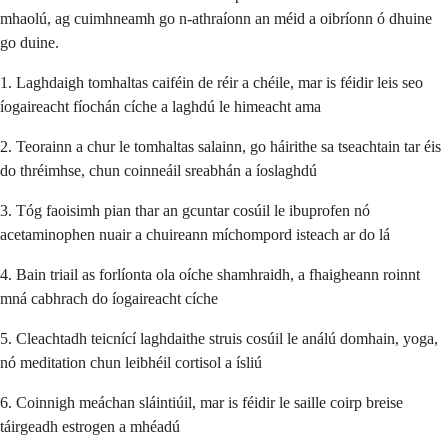
mhaolú, ag cuimhneamh go n-athraíonn an méid a oibríonn ó dhuine
go duine.
1. Laghdaigh tomhaltas caiféin de réir a chéile, mar is féidir leis seo
íogaireacht fíochán cíche a laghdú le himeacht ama
2. Teorainn a chur le tomhaltas salainn, go háirithe sa tseachtain tar éis
do thréimhse, chun coinneáil sreabhán a íoslaghdú
3. Tóg faoisimh pian thar an gcuntar cosúil le ibuprofen nó
acetaminophen nuair a chuireann míchompord isteach ar do lá
4. Bain triail as forlíonta ola oíche shamhraidh, a fhaigheann roinnt
mná cabhrach do íogaireacht cíche
5. Cleachtadh teicnící laghdaithe struis cosúil le análú domhain, yoga,
nó meditation chun leibhéil cortisol a ísliú
6. Coinnigh meáchan sláintiúil, mar is féidir le saille coirp breise
táirgeadh estrogen a mhéadú