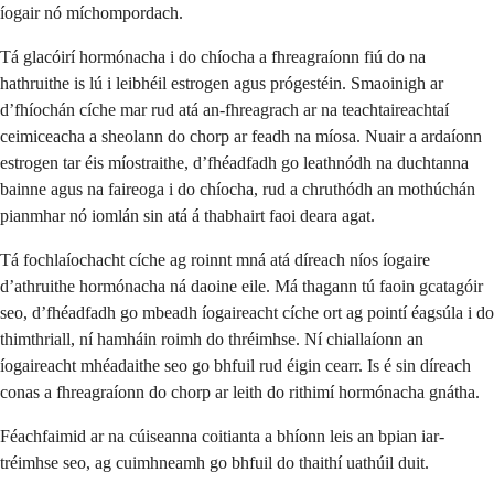
íogair nó míchompordach.
Tá glacóirí hormónacha i do chíocha a fhreagraíonn fiú do na
hathruithe is lú i leibhéil estrogen agus prógestéin. Smaoinigh ar
d’fhíochán cíche mar rud atá an-fhreagrach ar na teachtaireachtaí
ceimiceacha a sheolann do chorp ar feadh na míosa. Nuair a ardaíonn
estrogen tar éis míostraithe, d’fhéadfadh go leathnódh na duchtanna
bainne agus na faireoga i do chíocha, rud a chruthódh an mothúchán
pianmhar nó iomlán sin atá á thabhairt faoi deara agat.
Tá fochlaíochacht cíche ag roinnt mná atá díreach níos íogaire
d’athruithe hormónacha ná daoine eile. Má thagann tú faoin gcatagóir
seo, d’fhéadfadh go mbeadh íogaireacht cíche ort ag pointí éagsúla i do
thimthriall, ní hamháin roimh do thréimhse. Ní chiallaíonn an
íogaireacht mhéadaithe seo go bhfuil rud éigin cearr. Is é sin díreach
conas a fhreagraíonn do chorp ar leith do rithimí hormónacha gnátha.
Féachfaimid ar na cúiseanna coitianta a bhíonn leis an bpian iar-
tréimhse seo, ag cuimhneamh go bhfuil do thaithí uathúil duit.