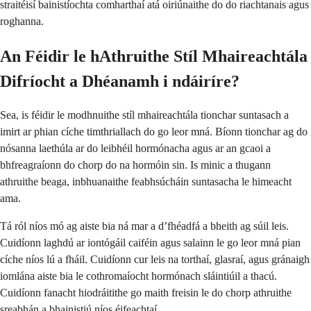
straitéisí bainistíochta comharthaí atá oiriúnaithe do do riachtanais agus
roghanna.
An Féidir le hAthruithe Stíl Mhaireachtála
Difríocht a Dhéanamh i ndáiríre?
Sea, is féidir le modhnuithe stíl mhaireachtála tionchar suntasach a
imirt ar phian cíche timthriallach do go leor mná. Bíonn tionchar ag do
nósanna laethúla ar do leibhéil hormónacha agus ar an gcaoi a
bhfreagraíonn do chorp do na hormóin sin. Is minic a thugann
athruithe beaga, inbhuanaithe feabhsúcháin suntasacha le himeacht
ama.
Tá ról níos mó ag aiste bia ná mar a d’fhéadfá a bheith ag súil leis.
Cuidíonn laghdú ar iontógáil caiféin agus salainn le go leor mná pian
cíche níos lú a fháil. Cuidíonn cur leis na torthaí, glasraí, agus gránaigh
iomlána aiste bia le cothromaíocht hormónach sláintiúil a thacú.
Cuidíonn fanacht hiodráitithe go maith freisin le do chorp athruithe
sreabhán a bhainistiú níos éifeachtaí.