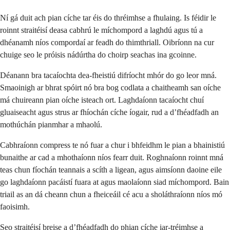
Ní gá duit ach pian cíche tar éis do thréimhse a fhulaing. Is féidir le
roinnt straitéisí deasa cabhrú le míchompord a laghdú agus tú a
dhéanamh níos compordaí ar feadh do thimthriall. Oibríonn na cur
chuige seo le próisis nádúrtha do choirp seachas ina gcoinne.
Déanann bra tacaíochta dea-fheistiú difríocht mhór do go leor mná.
Smaoinigh ar bhrat spóirt nó bra bog codlata a chaitheamh san oíche
má chuireann pian oíche isteach ort. Laghdaíonn tacaíocht chuí
gluaiseacht agus strus ar fhíochán cíche íogair, rud a d’fhéadfadh an
mothúchán pianmhar a mhaolú.
Cabhraíonn compress te nó fuar a chur i bhfeidhm le pian a bhainistiú
bunaithe ar cad a mhothaíonn níos fearr duit. Roghnaíonn roinnt mná
teas chun fíochán teannais a scíth a ligean, agus aimsíonn daoine eile
go laghdaíonn pacáistí fuara at agus maolaíonn siad míchompord. Bain
triail as an dá cheann chun a fheiceáil cé acu a sholáthraíonn níos mó
faoisimh.
Seo straitéisí breise a d’fhéadfadh do phian cíche iar-tréimhse a