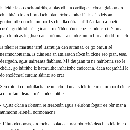
Is féidir le costochondritis, athlasadh an cartilage a cheanglaíonn do
chliabháin le do bhrollach, pian cíche a mhaslú. Is cúis leis an
gcoinníoll seo míchompord sa bhalla cófra a d’fhéadfadh a bheith
cosúil go bhfuil sé ag teacht ó d’fhíochán cíche. Is minic a théann an
pian in olcas le gluaiseacht nó nuair a chuireann tú brú ar do bhrollach.
Is féidir le mastitis tarlú lasmuigh den altranas, cé go bhfuil sé
neamhchoitianta. Is cúis leis an athlasadh fíochán cíche seo pian, teas,
deargadh, agus uaireanta fiabhras. Má thugann tú na hairíonna seo le
chéile, go háirithe le hathruithe infheicthe craiceann, déan teagmháil le
do sholáthraí cúraim sláinte go pras.
Seo roinnt coinníollacha neamhchoitianta is féidir le míchompord cíche
a chur faoi deara tar éis míostraithe.
• Cysts cíche a líonann le sreabhán agus a éiríonn íogair de réir mar a
athraíonn leibhéil hormónacha
• Fibroadenomas, dromchlaí soladach neamhurchóideach is féidir leo