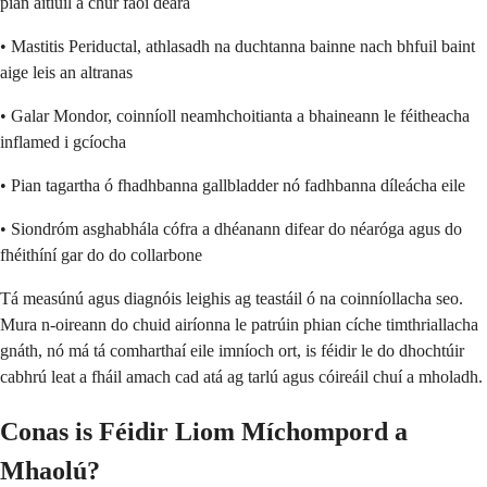
pian áitiúil a chur faoi deara
• Mastitis Periductal, athlasadh na duchtanna bainne nach bhfuil baint
aige leis an altranas
• Galar Mondor, coinníoll neamhchoitianta a bhaineann le féitheacha
inflamed i gcíocha
• Pian tagartha ó fhadhbanna gallbladder nó fadhbanna díleácha eile
• Siondróm asghabhála cófra a dhéanann difear do néaróga agus do
fhéithíní gar do do collarbone
Tá measúnú agus diagnóis leighis ag teastáil ó na coinníollacha seo.
Mura n-oireann do chuid airíonna le patrúin phian cíche timthriallacha
gnáth, nó má tá comharthaí eile imníoch ort, is féidir le do dhochtúir
cabhrú leat a fháil amach cad atá ag tarlú agus cóireáil chuí a mholadh.
Conas is Féidir Liom Míchompord a
Mhaolú?