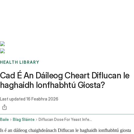
Benchmarks
Stories
FAQ
Sign up / Log in
HEALTH LIBRARY
Cad É An Dáileog Cheart Diflucan le
haghaidh Ionfhabhtú Giosta?
Last updated
16 Feabhra 2026
Baile
Blag Sláinte
Diflucan Dose For Yeast Infection
Is é an dáileog chaighdeánach Diflucan le haghaidh ionfhabhtú giosta