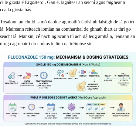
cille giosta é Ergosterol. Gan é, lagaítear an seicní agus faigheann
cealla giosta bás.
Tosaíonn an chuid is mó daoine ag mothú faoisimh laistigh de lá go trí
lá. Maireann réiteach iomlán na comharthaí de ghnáth thart ar thrí go
seacht lá. Mar sin, cé nach nglacann tú ach dáileog amháin, leanann an
druga ag obair i do chóras le linn na tréimhse sin.