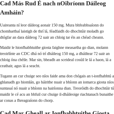
Cad Más Rud É nach nOibríonn Dáileog
Amháin?
Uaireanta ní leor dáileog aonair 150 mg. Mura bhfeabhsaíonn do
chomharthaí laistigh de thrí lá, féadfaidh do dhochtúir moladh go
dtógfar an dara dáileog 72 uair an chloig tar éis an chéad cheann.
Maidir le hionfhabhtuithe giosta faighne measartha go dian, molann
treoirlínte an CDC dhá nó trí dháileog 150 mg, a dháiltear 72 uair an
chloig óna chéile. Mar sin, bheadh an sceideal cosúil le lá a haon, lá a
ceathair, agus lá a seacht.
Tugann an cur chuige seo níos faide ama don chógais an t-ionfhabhtú a
ghlanadh go hiomlán, go háirithe nuair a bhíonn an iomarca giosta níos
suntasaí nó nuair a bhíonn na hairíonna dian. Treoróidh do dhochtúir tú
maidir le cé acu an bhfuil cur chuige il-dháileoige riachtanach bunaithe
ar conas a fhreagraíonn do chorp.
Cad Mar Gheall ar Ionfhabhtuithe Giosta