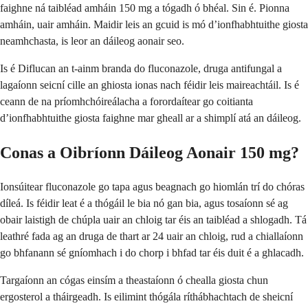
faighne ná taibléad amháin 150 mg a tógadh ó bhéal. Sin é. Pionna
amháin, uair amháin. Maidir leis an gcuid is mó d’ionfhabhtuithe giosta
neamhchasta, is leor an dáileog aonair seo.
Is é Diflucan an t-ainm branda do fluconazole, druga antifungal a
lagaíonn seicní cille an ghiosta ionas nach féidir leis maireachtáil. Is é
ceann de na príomhchóireálacha a forordaítear go coitianta
d’ionfhabhtuithe giosta faighne mar gheall ar a shimplí atá an dáileog.
Conas a Oibríonn Dáileog Aonair 150 mg?
Ionsúitear fluconazole go tapa agus beagnach go hiomlán trí do chóras
díleá. Is féidir leat é a thógáil le bia nó gan bia, agus tosaíonn sé ag
obair laistigh de chúpla uair an chloig tar éis an taibléad a shlogadh. Tá
leathré fada ag an druga de thart ar 24 uair an chloig, rud a chiallaíonn
go bhfanann sé gníomhach i do chorp i bhfad tar éis duit é a ghlacadh.
Targaíonn an cógas einsím a theastaíonn ó chealla giosta chun
ergosterol a tháirgeadh. Is eilimint thógála ríthábhachtach de sheicní