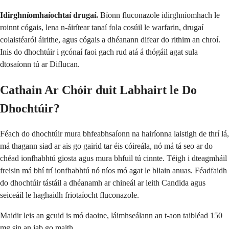
Idirghníomhaíochtaí drugaí.
Bíonn fluconazole idirghníomhach le
roinnt cógais, lena n-áirítear tanaí fola cosúil le warfarin, drugaí
colaistéaról áirithe, agus cógais a dhéanann difear do rithim an chroí.
Inis do dhochtúir i gcónaí faoi gach rud atá á thógáil agat sula
dtosaíonn tú ar Diflucan.
Cathain Ar Chóir duit Labhairt le Do
Dhochtúir?
Féach do dhochtúir mura bhfeabhsaíonn na hairíonna laistigh de thrí lá,
má thagann siad ar ais go gairid tar éis cóireála, nó má tá seo ar do
chéad ionfhabhtú giosta agus mura bhfuil tú cinnte. Téigh i dteagmháil
freisin má bhí trí ionfhabhtú nó níos mó agat le bliain anuas. Féadfaidh
do dhochtúir tástáil a dhéanamh ar chineál ar leith Candida agus
seiceáil le haghaidh friotaíocht fluconazole.
Maidir leis an gcuid is mó daoine, láimhseálann an t-aon taibléad 150
mg sin an jab go maith.