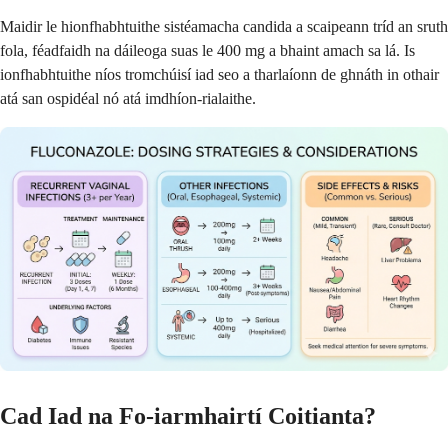
Maidir le hionfhabhtuithe sistéamacha candida a scaipeann tríd an sruth
fola, féadfaidh na dáileoga suas le 400 mg a bhaint amach sa lá. Is
ionfhabhtuithe níos tromchúisí iad seo a tharlaíonn de ghnáth in othair
atá san ospidéal nó atá imdhíon-rialaithe.
Cad Iad na Fo-iarmhairtí Coitianta?