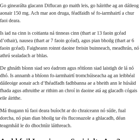
Go ginearálta glacann Diflucan go maith leis, go háirithe ag an dáileog
aonair 150 mg. Ach mar aon druga, féadfaidh sé fo-iarmhairtí a chur
faoi deara.
Is iad na cinn is coitianta ná tinneas cinn (thart ar 13 faoin gcéad
d’othair), nausea (thart ar 7 faoin gcéad), agus pian bhoilg (thart ar 6
faoin gcéad). Faigheann roinnt daoine freisin buinneach, meadhrán, nó
athrú sealadach ar bhlas.
De ghnáth bíonn siad seo éadrom agus réitíonn siad laistigh de lá nó
dhó. Is annamh a bhíonn fo-iarmhairtí tromchúiseacha ag an leibhéal
dáileoige aonair ach d’fhéadfadh fadhbanna ae a bheith ann le húsáid
fhada agus athruithe ar rithim an chroí in daoine atá ag glacadh cógais
eile áirithe.
Má thugann tú faoi deara buíocht ar do chraiceann nó súile, fual
dorcha, nó pian dian bhoilg tar éis fluconazole a ghlacadh, déan
teagmháil le do dhochtúir láithreach.