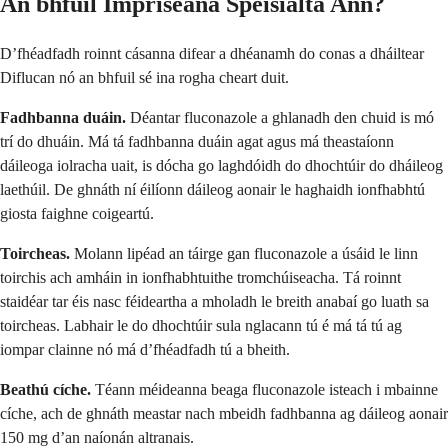
An bhfuil Impriseana Speisialta Ann?
D’fhéadfadh roinnt cásanna difear a dhéanamh do conas a dháiltear
Diflucan nó an bhfuil sé ina rogha cheart duit.
Fadhbanna duáin.
Déantar fluconazole a ghlanadh den chuid is mó
trí do dhuáin. Má tá fadhbanna duáin agat agus má theastaíonn
dáileoga iolracha uait, is dócha go laghdóidh do dhochtúir do dháileog
laethúil. De ghnáth ní éilíonn dáileog aonair le haghaidh ionfhabhtú
giosta faighne coigeartú.
Toircheas.
Molann lipéad an táirge gan fluconazole a úsáid le linn
toirchis ach amháin in ionfhabhtuithe tromchúiseacha. Tá roinnt
staidéar tar éis nasc féideartha a mholadh le breith anabaí go luath sa
toircheas. Labhair le do dhochtúir sula nglacann tú é má tá tú ag
iompar clainne nó má d’fhéadfadh tú a bheith.
Beathú cíche.
Téann méideanna beaga fluconazole isteach i mbainne
cíche, ach de ghnáth meastar nach mbeidh fadhbanna ag dáileog aonair
150 mg d’an naíonán altranais.