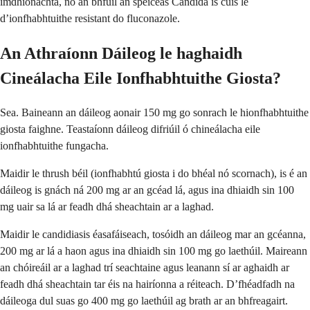
imdhíonachta, nó an bhfuil an speiceas Candida is cúis le
d’ionfhabhtuithe resistant do fluconazole.
An Athraíonn Dáileog le haghaidh
Cineálacha Eile Ionfhabhtuithe Giosta?
Sea. Baineann an dáileog aonair 150 mg go sonrach le hionfhabhtuithe
giosta faighne. Teastaíonn dáileog difriúil ó chineálacha eile
ionfhabhtuithe fungacha.
Maidir le thrush béil (ionfhabhtú giosta i do bhéal nó scornach), is é an
dáileog is gnách ná 200 mg ar an gcéad lá, agus ina dhiaidh sin 100
mg uair sa lá ar feadh dhá sheachtain ar a laghad.
Maidir le candidiasis éasafáiseach, tosóidh an dáileog mar an gcéanna,
200 mg ar lá a haon agus ina dhiaidh sin 100 mg go laethúil. Maireann
an chóireáil ar a laghad trí seachtaine agus leanann sí ar aghaidh ar
feadh dhá sheachtain tar éis na hairíonna a réiteach. D’fhéadfadh na
dáileoga dul suas go 400 mg go laethúil ag brath ar an bhfreagairt.