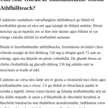
Athfhillteach?
Ciallaíonn candidiasis vulvafhaighne athfhillteach go bhfuil trí
ionfhabhtú giosta nó níos mó agat laistigh de bhliain amháin. Bíonn
tionchar ag an bpatrún seo ar líon mór daoine agus éilíonn sé cur
chuige cóireála difriúil ná ionfhabhtú aonuaire.
Maidir le hionfhabhtuithe athfhillteacha, forordaíonn dochtúirí cúrsa
cóireála tosaigh de thrí dháileog 150 mg (a thógtar gach 72 uair an
chloig), agus ina dhiaidh sin plean cothabhála. De ghnáth bíonn an
chéim chothabhála ag glacadh dáileog 150 mg amháin uair sa
tseachtain ar feadh sé mhí.
Cuidíonn an cúrsa níos faide seo le giosta a choinneáil faoi chois agus
ionfhabhtuithe nua a chosc. Cé go bhfuil sé éifeachtach maidir le
scéalta a laghdú, bíonn roinnt daoine ag fulaing ionfhabhtuithe arís tar
éis dóibh stopadh. Is ansin a d’fhéadfadh do dhochtúir breathnú ar
fhachtóirí bunúsacha mar diaibéiteas neamhrialaithe, fadhbanna córas