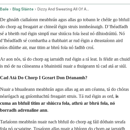
Baile
Blag Sláinte
Dizzy And Sweating All Of A Sudden
De ghnáth ciallaíonn meabhrán agus allas go tobann le chéile go bhfuil
do chorp ag freagairt ar chineál éigin struis inmheánaigh. D’fhéadfadh
sé a bheith rud éigin simplí mar shiúcra fola íseal nó díhiodráitiú. Nó
d’fhéadfadh sé comhartha a thabhairt ar rud éigin a dteastaíonn aird
níos dlúithe air, mar titim ar bhrú fola nó fadhb croí.
Ar aon nós, tá do chorp ag iarraidh rud éigin a rá leat. Is féidir an chuid
is mó de na cúiseanna a bhainistiú nuair a thuigeann tú cad atá ar siúl.
Cad Atá Do Chorp I Gceart Don Déanamh?
Nuair a bhuaileann meabhrán agus allas ag an am céanna, tá do chóras
néarógach ag gníomhachtú freagairt struis. Tá rud éigin as ord,
is
cuma an bhfuil titim ar shiúcra fola, athrú ar bhrú fola, nó
borradh adrenaline ann
.
Tarlaíonn meabhrán nuair nach bhfuil do chorp ag fáil dóthain sreafa
fola nó ocsaigine. Tosaíonn allas nuair a bhíonn do chorp ag iarraidh