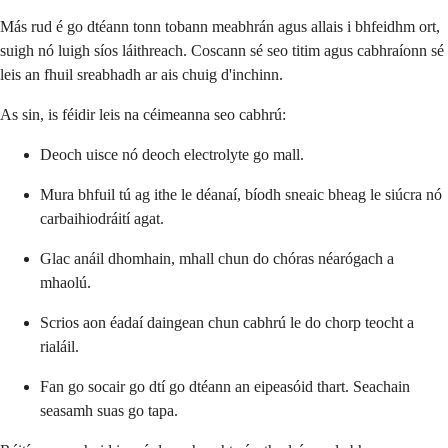
Más rud é go dtéann tonn tobann meabhrán agus allais i bhfeidhm ort,
suigh nó luigh síos láithreach. Coscann sé seo titim agus cabhraíonn sé
leis an fhuil sreabhadh ar ais chuig d'inchinn.
As sin, is féidir leis na céimeanna seo cabhrú:
Deoch uisce nó deoch electrolyte go mall.
Mura bhfuil tú ag ithe le déanaí, bíodh sneaic bheag le siúcra nó
carbaihiodráití agat.
Glac anáil dhomhain, mhall chun do chóras néarógach a
mhaolú.
Scrios aon éadaí daingean chun cabhrú le do chorp teocht a
rialáil.
Fan go socair go dtí go dtéann an eipeasóid thart. Seachain
seasamh suas go tapa.