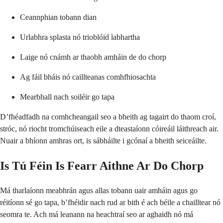
Ceannphian tobann dian
Urlabhra splasta nó trioblóid labhartha
Laige nó cnámh ar thaobh amháin de do chorp
Ag fáil bháis nó caillteanas comhfhiosachta
Mearbhall nach soiléir go tapa
D’fhéadfadh na comhcheangail seo a bheith ag tagairt do thaom croí,
stróc, nó riocht tromchúiseach eile a dteastaíonn cóireáil láithreach air.
Nuair a bhíonn amhras ort, is sábháilte i gcónaí a bheith seiceáilte.
Is Tú Féin Is Fearr Aithne Ar Do Chorp
Má tharlaíonn meabhrán agus allas tobann uair amháin agus go
réitíonn sé go tapa, b’fhéidir nach rud ar bith é ach béile a chailltear nó
seomra te. Ach má leanann na heachtraí seo ar aghaidh nó má