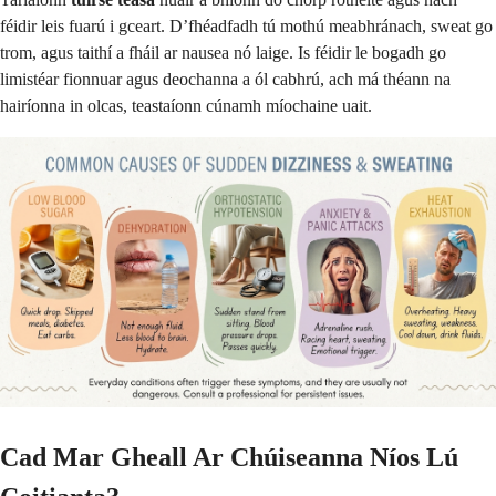
féidir leis fuarú i gceart. D’fhéadfadh tú mothú meabhránach, sweat go
trom, agus taithí a fháil ar nausea nó laige. Is féidir le bogadh go
limistéar fionnuar agus deochanna a ól cabhrú, ach má théann na
hairíonna in olcas, teastaíonn cúnamh míochaine uait.
Cad Mar Gheall Ar Chúiseanna Níos Lú