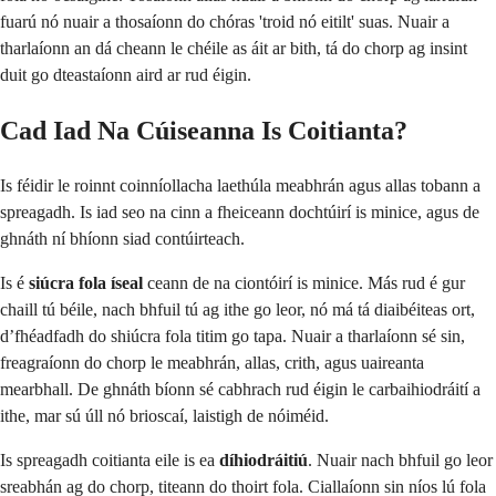
fuarú nó nuair a thosaíonn do chóras 'troid nó eitilt' suas. Nuair a
tharlaíonn an dá cheann le chéile as áit ar bith, tá do chorp ag insint
duit go dteastaíonn aird ar rud éigin.
Cad Iad Na Cúiseanna Is Coitianta?
Is féidir le roinnt coinníollacha laethúla meabhrán agus allas tobann a
spreagadh. Is iad seo na cinn a fheiceann dochtúirí is minice, agus de
ghnáth ní bhíonn siad contúirteach.
Is é
siúcra fola íseal
ceann de na ciontóirí is minice. Más rud é gur
chaill tú béile, nach bhfuil tú ag ithe go leor, nó má tá diaibéiteas ort,
d’fhéadfadh do shiúcra fola titim go tapa. Nuair a tharlaíonn sé sin,
freagraíonn do chorp le meabhrán, allas, crith, agus uaireanta
mearbhall. De ghnáth bíonn sé cabhrach rud éigin le carbaihiodráití a
ithe, mar sú úll nó brioscaí, laistigh de nóiméid.
Is spreagadh coitianta eile is ea
díhiodráitiú
. Nuair nach bhfuil go leor
sreabhán ag do chorp, titeann do thoirt fola. Ciallaíonn sin níos lú fola