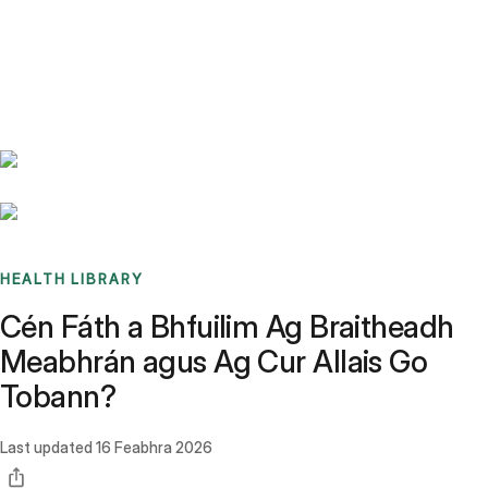
Benchmarks
Stories
FAQ
Sign up / Log in
HEALTH LIBRARY
Cén Fáth a Bhfuilim Ag Braitheadh
Meabhrán agus Ag Cur Allais Go
Tobann?
Last updated
16 Feabhra 2026