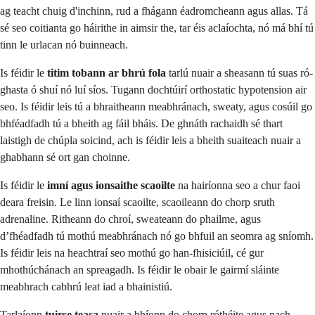
ag teacht chuig d'inchinn, rud a fhágann éadromcheann agus allas. Tá
sé seo coitianta go háirithe in aimsir the, tar éis aclaíochta, nó má bhí tú
tinn le urlacan nó buinneach.
Is féidir le
titim tobann ar bhrú fola
tarlú nuair a sheasann tú suas ró-
ghasta ó shuí nó luí síos. Tugann dochtúirí orthostatic hypotension air
seo. Is féidir leis tú a bhraitheann meabhránach, sweaty, agus cosúil go
bhféadfadh tú a bheith ag fáil bháis. De ghnáth rachaidh sé thart
laistigh de chúpla soicind, ach is féidir leis a bheith suaiteach nuair a
ghabhann sé ort gan choinne.
Is féidir le
imní agus ionsaithe scaoilte
na hairíonna seo a chur faoi
deara freisin. Le linn ionsaí scaoilte, scaoileann do chorp sruth
adrenaline. Ritheann do chroí, sweateann do phailme, agus
d’fhéadfadh tú mothú meabhránach nó go bhfuil an seomra ag sníomh.
Is féidir leis na heachtraí seo mothú go han-fhisiciúil, cé gur
mhothúchánach an spreagadh. Is féidir le obair le gairmí sláinte
meabhrach cabhrú leat iad a bhainistiú.
Tarlaíonn
tuirse teasa
nuair a bhíonn do chorp róthéite agus nach