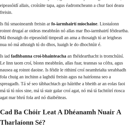
eipeasóidí allais, croíráite tapa, agus éadromcheann a chur faoi deara
freisin.
Is fiú smaoineamh freisin ar
fo-iarmhairtí míochaine
. Liostaíonn
roinnt drugaí ar oideas meabhrán nó allas mar fho-iarmhairtí féideartha.
Má thosaigh do eipeasóidí timpeall an ama a thosaigh tú ar leigheas
nua nó má athraigh tú do dhos, luaigh le do dhochtúir é.
Is iad
fadhbanna croí-bhainteacha
an fhéidearthacht is tromchúisí.
Le linn taom croí, bíonn meabhrán, allas fuar, teannas sa cófra, agus
nausea ag roinnt daoine. Is féidir le rithimí croí neamhrialta sreabhadh
fola chuig an inchinn a laghdú freisin agus na hairíonna seo a
spreagadh. Tá sé seo tábhachtach go háirithe a bheith ar an eolas faoi
má tá tú níos sine, má tá stair galar croí agat, nó má tá fachtóirí riosca
agat mar bhrú fola ard nó diaibéiteas.
Cad Ba Chóir Leat A Dhéanamh Nuair A
Tharlaíonn Sé?