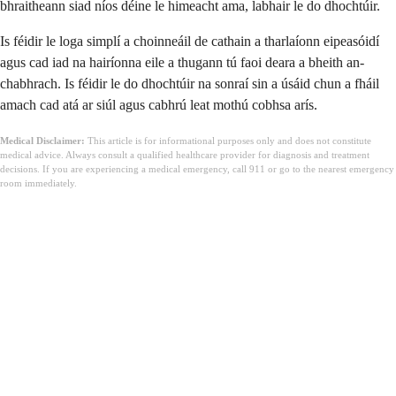
bhraitheann siad níos déine le himeacht ama, labhair le do dhochtúir.
Is féidir le loga simplí a choinneáil de cathain a tharlaíonn eipeasóidí
agus cad iad na hairíonna eile a thugann tú faoi deara a bheith an-
chabhrach. Is féidir le do dhochtúir na sonraí sin a úsáid chun a fháil
amach cad atá ar siúl agus cabhrú leat mothú cobhsa arís.
Medical Disclaimer:
This article is for informational purposes only and does not constitute
medical advice. Always consult a qualified healthcare provider for diagnosis and treatment
decisions. If you are experiencing a medical emergency, call 911 or go to the nearest emergency
room immediately.