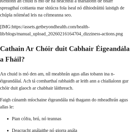
Réitíonn an chuid is mó de na heachtraí a tharlaíonn de bharr
spreagthaí coitianta mar shiúcra fola íseal nó díhiodráitiú laistigh de
chúpla nóiméad leis na céimeanna seo.
[IMG:https://assets.getbeyondhealth.com/health-
lib/blogs/manual_upload_20260216164704_dizziness-actions.png
Cathain Ar Chóir duit Cabhair Éigeandála
a Fháil?
An chuid is mó den am, níl meabhrán agus allas tobann ina n-
éigeandálaí. Ach tá comharthaí rabhaidh ar leith ann a chiallaíonn gur
chóir duit glaoch ar chabhair láithreach.
Faigh cúnamh míochaine éigeandála má thagann do mheadhrán agus
allas le:
Pian cófra, brú, nó teannas
Deacracht análaithe nó giorra anála