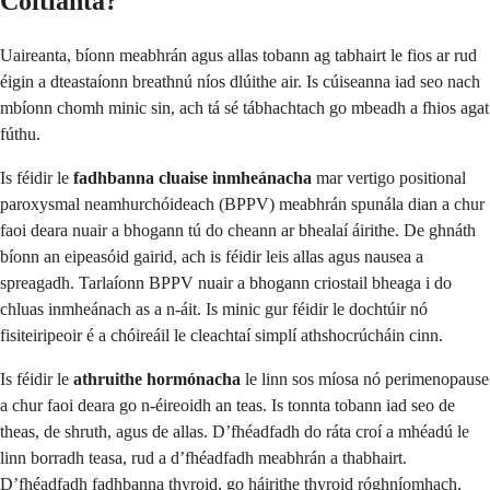
Coitianta?
Uaireanta, bíonn meabhrán agus allas tobann ag tabhairt le fios ar rud
éigin a dteastaíonn breathnú níos dlúithe air. Is cúiseanna iad seo nach
mbíonn chomh minic sin, ach tá sé tábhachtach go mbeadh a fhios agat
fúthu.
Is féidir le
fadhbanna cluaise inmheánacha
mar vertigo positional
paroxysmal neamhurchóideach (BPPV) meabhrán spunála dian a chur
faoi deara nuair a bhogann tú do cheann ar bhealaí áirithe. De ghnáth
bíonn an eipeasóid gairid, ach is féidir leis allas agus nausea a
spreagadh. Tarlaíonn BPPV nuair a bhogann criostail bheaga i do
chluas inmheánach as a n-áit. Is minic gur féidir le dochtúir nó
fisiteiripeoir é a chóireáil le cleachtaí simplí athshocrúcháin cinn.
Is féidir le
athruithe hormónacha
le linn sos míosa nó perimenopause
a chur faoi deara go n-éireoidh an teas. Is tonnta tobann iad seo de
theas, de shruth, agus de allas. D’fhéadfadh do ráta croí a mhéadú le
linn borradh teasa, rud a d’fhéadfadh meabhrán a thabhairt.
D’fhéadfadh fadhbanna thyroid, go háirithe thyroid róghníomhach,