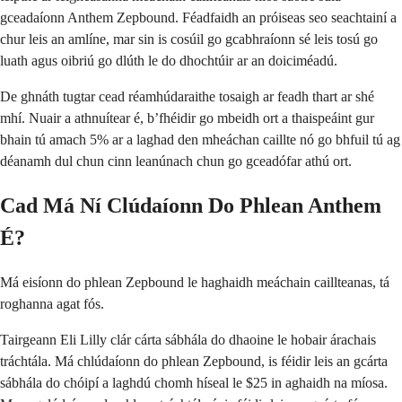
gceadaíonn Anthem Zepbound. Féadfaidh an próiseas seo seachtainí a
chur leis an amlíne, mar sin is cosúil go gcabhraíonn sé leis tosú go
luath agus oibriú go dlúth le do dhochtúir ar an doiciméadú.
De ghnáth tugtar cead réamhúdaraithe tosaigh ar feadh thart ar shé
mhí. Nuair a athnuítear é, b’fhéidir go mbeidh ort a thaispeáint gur
bhain tú amach 5% ar a laghad den mheáchan caillte nó go bhfuil tú ag
déanamh dul chun cinn leanúnach chun go gceadófar athú ort.
Cad Má Ní Clúdaíonn Do Phlean Anthem
É?
Má eisíonn do phlean Zepbound le haghaidh meáchain caillteanas, tá
roghanna agat fós.
Tairgeann Eli Lilly clár cárta sábhála do dhaoine le hobair árachais
tráchtála. Má chlúdaíonn do phlean Zepbound, is féidir leis an gcárta
sábhála do chóipí a laghdú chomh híseal le $25 in aghaidh na míosa.