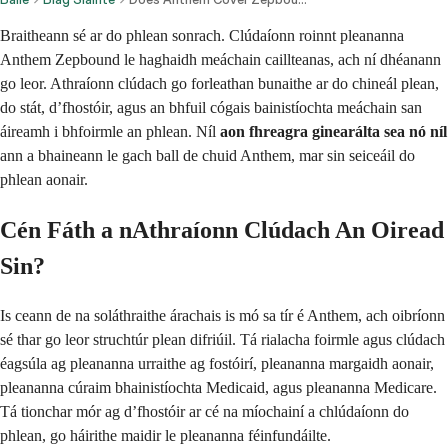
Braitheann sé ar do phlean sonrach. Clúdaíonn roinnt pleananna
Anthem Zepbound le haghaidh meáchain caillteanas, ach ní dhéanann
go leor. Athraíonn clúdach go forleathan bunaithe ar do chineál plean,
do stát, d’fhostóir, agus an bhfuil cógais bainistíochta meáchain san
áireamh i bhfoirmle an phlean. Níl
aon fhreagra ginearálta sea nó níl
ann a bhaineann le gach ball de chuid Anthem, mar sin seiceáil do
phlean aonair.
Cén Fáth a nAthraíonn Clúdach An Oiread
Sin?
Is ceann de na soláthraithe árachais is mó sa tír é Anthem, ach oibríonn
sé thar go leor struchtúr plean difriúil. Tá rialacha foirmle agus clúdach
éagsúla ag pleananna urraithe ag fostóirí, pleananna margaidh aonair,
pleananna cúraim bhainistíochta Medicaid, agus pleananna Medicare.
Tá tionchar mór ag d’fhostóir ar cé na míochainí a chlúdaíonn do
phlean, go háirithe maidir le pleananna féinfundáilte.