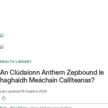
Benchmarks
Stories
FAQ
Sign up / Log in
HEALTH LIBRARY
An Clúdaíonn Anthem Zepbound le
haghaidh Meáchain Caillteanas?
Last updated
15 Feabhra 2026
Baile
Blag Sláinte
Does Anthem Cover Zepbound For Weight Loss