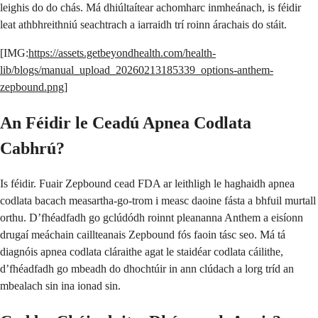
leighis do do chás. Má dhiúltaítear achomharc inmheánach, is féidir
leat athbhreithniú seachtrach a iarraidh trí roinn árachais do stáit.
[IMG:
https://assets.getbeyondhealth.com/health-
lib/blogs/manual_upload_20260213185339_options-anthem-
zepbound.png
]
An Féidir le Ceadú Apnea Codlata
Cabhrú?
Is féidir. Fuair Zepbound cead FDA ar leithligh le haghaidh apnea
codlata bacach measartha-go-trom i measc daoine fásta a bhfuil murtall
orthu. D’fhéadfadh go gclúdódh roinnt pleananna Anthem a eisíonn
drugaí meáchain caillteanais Zepbound fós faoin tásc seo. Má tá
diagnóis apnea codlata cláraithe agat le staidéar codlata cáilithe,
d’fhéadfadh go mbeadh do dhochtúir in ann clúdach a lorg tríd an
mbealach sin ina ionad sin.