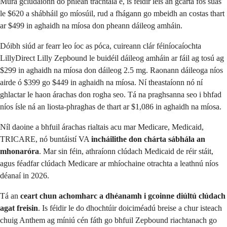
Mura gclúdaíonn do phlean tráchtála é, is féidir leis an gcárta fós suas
le $620 a shábháil go míosúil, rud a fhágann go mbeidh an costas thart
ar $499 in aghaidh na míosa don pheann dáileog amháin.
Dóibh siúd ar fearr leo íoc as póca, cuireann clár féiníocaíochta
LillyDirect Lilly Zepbound le buidéil dáileog amháin ar fáil ag tosú ag
$299 in aghaidh na míosa don dáileog 2.5 mg. Raonann dáileoga níos
airde ó $399 go $449 in aghaidh na míosa. Ní theastaíonn nó ní
ghlactar le haon árachas don rogha seo. Tá na praghsanna seo i bhfad
níos ísle ná an liosta-phraghas de thart ar $1,086 in aghaidh na míosa.
Níl daoine a bhfuil árachas rialtais acu mar Medicare, Medicaid,
TRICARE, nó buntáistí VA
incháilithe don chárta sábhála an
mhonaróra
. Mar sin féin, athraíonn clúdach Medicaid de réir stáit,
agus féadfar clúdach Medicare ar mhíochaine otrachta a leathnú níos
déanaí in 2026.
Tá an
ceart chun achomharc a dhéanamh i gcoinne diúltú clúdach
agat freisin
. Is féidir le do dhochtúir doiciméadú breise a chur isteach
chuig Anthem ag míniú cén fáth go bhfuil Zepbound riachtanach go