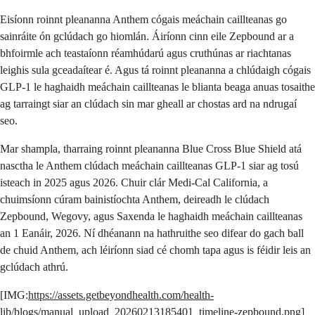
Eisíonn roinnt pleananna Anthem cógais meáchain caillteanas go
sainráite ón gclúdach go hiomlán. Áiríonn cinn eile Zepbound ar a
bhfoirmle ach teastaíonn réamhúdarú agus cruthúnas ar riachtanas
leighis sula gceadaítear é. Agus tá roinnt pleananna a chlúdaigh cógais
GLP-1 le haghaidh meáchain caillteanas le blianta beaga anuas tosaithe
ag tarraingt siar an clúdach sin mar gheall ar chostas ard na ndrugaí
seo.
Mar shampla, tharraing roinnt pleananna Blue Cross Blue Shield atá
nasctha le Anthem clúdach meáchain caillteanas GLP-1 siar ag tosú
isteach in 2025 agus 2026. Chuir clár Medi-Cal California, a
chuimsíonn cúram bainistíochta Anthem, deireadh le clúdach
Zepbound, Wegovy, agus Saxenda le haghaidh meáchain caillteanas
an 1 Eanáir, 2026. Ní dhéanann na hathruithe seo difear do gach ball
de chuid Anthem, ach léiríonn siad cé chomh tapa agus is féidir leis an
gclúdach athrú.
[IMG:
https://assets.getbeyondhealth.com/health-
lib/blogs/manual_upload_20260213185401_timeline-zepbound.png
]