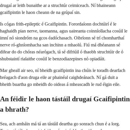
drugaí ar leith bunaithe ar a struchtúr ceimiceach. Ní bhaineann
gcaifipintin le haon cheann de na grúpaí sin.
Is cógas frith-epileptic é Gcaifipintin. Forordaíonn dochtúirí é le
haghaidh pian nerve, taomanna, agus uaireanta coinníollacha cosúil le
imní nó siondróm na gcos éadóchasach. Oibríonn sé trí chomharthaí
nerve ró-ghníomhacha san inchinn a mhaolú. Fiú má dhéanann sé
difear do do chóras néarógach, tá sé difriúil ó thaobh struchtúir de ó
shubstaintí rialaithe cosúil le benzodiazepines nó opiadáit.
Mar gheall air seo, ní bheidh gcaifipintin ina chúis le toradh dearfach
bréagach d'aon druga eile ar phainéal caighdeánach. Ní gá duit a
bheith buartha go mbeidh do oideas á mheascadh le rud éigin eile.
An féidir le haon tástáil drugaí Gcaifipintin
a bhrath?
Sea, ach amháin má tá an tástáil deartha go sonrach chun é a lorg.