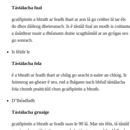
Tástálacha fual
gcaifipintin a bhrath ar feadh thart ar aon lá go ceithre lá tar éis
do dhos dáileog dheireanach. Is é tástáil fual an modh is coitianta
a úsáidtear nuair a dhéanann duine scagthástáil ar an gcógas seo
go sonrach.
Is féidir le
Tástálacha fola
é a bhrath ar feadh thart ar chúig go seacht n-uaire an chloig. Is
fuinneog an-ghearr é seo, rud a fhágann nach bhfuil tástálacha
fola chomh praiticiúil chun gcaifipintin a bhrath.
D’fhéadfadh
Tástálacha gruaige
gcaifipintin a bhrath ar feadh suas le 90 lá. Mar sin féin, tá tástáil