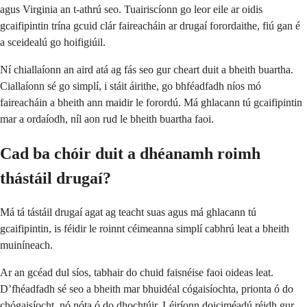
agus Virginia an t-athrú seo. Tuairiscíonn go leor eile ar oidis
gcaifipintin trína gcuid clár faireacháin ar drugaí forordaithe, fiú gan é
a sceidealú go hoifigiúil.
Ní chiallaíonn an aird atá ag fás seo gur cheart duit a bheith buartha.
Ciallaíonn sé go simplí, i stáit áirithe, go bhféadfadh níos mó
faireacháin a bheith ann maidir le forordú. Má ghlacann tú gcaifipintin
mar a ordaíodh, níl aon rud le bheith buartha faoi.
Cad ba chóir duit a dhéanamh roimh
thástáil drugaí?
Má tá tástáil drugaí agat ag teacht suas agus má ghlacann tú
gcaifipintin, is féidir le roinnt céimeanna simplí cabhrú leat a bheith
muiníneach.
Ar an gcéad dul síos, tabhair do chuid faisnéise faoi oideas leat.
D’fhéadfadh sé seo a bheith mar bhuidéal cógaisíochta, prionta ó do
chógaisíocht, nó nóta ó do dhochtúir. Léiríonn doiciméadú réidh gur