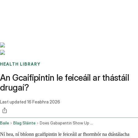
Benchmarks
Stories
FAQ
Sign up / Log in
HEALTH LIBRARY
An Gcaifipintin le feiceáil ar thástáil
drugaí?
Last updated
16 Feabhra 2026
Baile
Blag Sláinte
Does Gabapentin Show Up On A Drug Test
Ní hea, ní bhíonn gcaifipintin le feiceáil ar fhormhór na dtástálacha