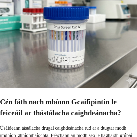
Cén fáth nach mbíonn Gcaifipintin le
feiceáil ar thástálacha caighdeánacha?
Úsáideann tástálacha drugaí caighdeánacha rud ar a dtugtar modh
imdhíon-ghníomhaíochta. Féachann an modh seo le haghaidh grúpaí