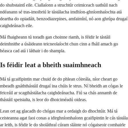
do shubstaintí eile. Ciallaíonn a struchtúr ceimiceach uathúil nach
ndéanann sé tras-imoibriú le tástálacha imdhíon-ghníomhaíochta atá
deartha do opiadáit, benzodiazepines, amfaimíní, nó aon ghrúpa drugaí
caighdeánach eile.
Má fhaigheann tú toradh gan choinne riamh, is féidir le tástáil
deimhnithe a úsáideann teicneolaíocht chun cinn a fháil amach go
héasca cad atá i láthair i do shampla.
Is féidir leat a bheith suaimhneach
Má tá gcaifipintin mar chuid de do phlean cóireála, níor cheart go
mbeadh gnáththástáil drugaí ina chúis le strus. Ní bheidh an cógas le
feiceáil ar scagthástálacha caighdeánacha. Fiú sa chás annamh de
thástáil speisialta, is leor do dhoiciméadú oideas.
Lean ort ag glacadh do chógas mar a ordaigh do dhochtúir. Má tá
ceisteanna agat faoi conas a idirghníomhaíonn gcaifipintin le cás tástála
ar leith, is féidir le do sholáthraí cúram sláinte nó cógaiseoir comhairle