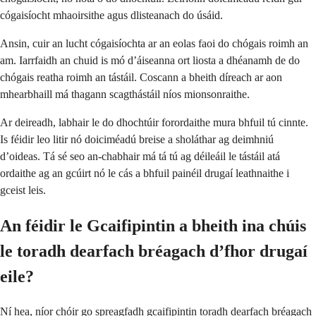
cógaisíocht mhaoirsithe agus dlisteanach do úsáid.
Ansin, cuir an lucht cógaisíochta ar an eolas faoi do chógais roimh an
am. Iarrfaidh an chuid is mó d’áiseanna ort liosta a dhéanamh de do
chógais reatha roimh an tástáil. Coscann a bheith díreach ar aon
mhearbhaill má thagann scagthástáil níos mionsonraithe.
Ar deireadh, labhair le do dhochtúir forordaithe mura bhfuil tú cinnte.
Is féidir leo litir nó doiciméadú breise a sholáthar ag deimhniú
d’oideas. Tá sé seo an-chabhair má tá tú ag déileáil le tástáil atá
ordaithe ag an gcúirt nó le cás a bhfuil painéil drugaí leathnaithe i
gceist leis.
An féidir le Gcaifipintin a bheith ina chúis
le toradh dearfach bréagach d’fhor drugaí
eile?
Ní hea, níor chóir go spreagfadh gcaifipintin toradh dearfach bréagach