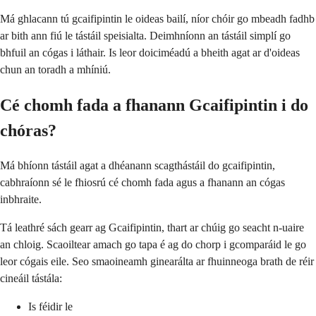
Má ghlacann tú gcaifipintin le oideas bailí, níor chóir go mbeadh fadhb
ar bith ann fiú le tástáil speisialta. Deimhníonn an tástáil simplí go
bhfuil an cógas i láthair. Is leor doiciméadú a bheith agat ar d'oideas
chun an toradh a mhíniú.
Cé chomh fada a fhanann Gcaifipintin i do
chóras?
Má bhíonn tástáil agat a dhéanann scagthástáil do gcaifipintin,
cabhraíonn sé le fhiosrú cé chomh fada agus a fhanann an cógas
inbhraite.
Tá leathré sách gearr ag Gcaifipintin, thart ar chúig go seacht n-uaire
an chloig. Scaoiltear amach go tapa é ag do chorp i gcomparáid le go
leor cógais eile. Seo smaoineamh ginearálta ar fhuinneoga brath de réir
cineáil tástála:
Is féidir le