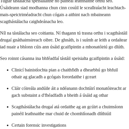
Tugtar tástálacha speisialaithe nó painéal leathnaithe orthu seo.
Úsáideann siad modhanna chun cinn cosúil le sceallraíacht leachtach-
mais-speictriméadracht chun cógais a aithint nach mbaineann
scagthástálacha caighdeánacha leo.
Níl na tástálacha seo coitianta. Ní thagann tú trasna orthu i scagthástáil
drugaí gnáthaimsireach oibre. De ghnáth, is i suímh ar leith a ordaítear
iad nuair a bhíonn cúis ann úsáid gcaifipintin a mhonatóiriú go dlúth.
Seo roinnt cásanna ina bhféadfaí tástáil speisialta gcaifipintin a úsáid:
Clinicí bainistíochta pian a chaithfidh a dhearbhú go bhfuil
othair ag glacadh a gcógais forordaithe i gceart
Cláir cóireála andúile áit a ndéanann dochtúirí monatóireacht ar
gach substaint a d'fhéadfadh a bheith á úsáid ag othar
Scagthástálacha drugaí atá ordaithe ag an gcúirt a chuimsíonn
painéil leathnaithe mar chuid de chomhlíonadh dlíthiúil
Certain forensic investigations