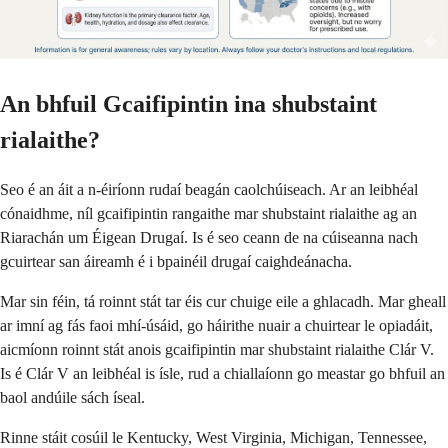
An bhfuil Gcaifipintin ina shubstaint
rialaithe?
Seo é an áit a n-éiríonn rudaí beagán caolchúiseach. Ar an leibhéal
cónaidhme, níl gcaifipintin rangaithe mar shubstaint rialaithe ag an
Riarachán um Éigean Drugaí. Is é seo ceann de na cúiseanna nach
gcuirtear san áireamh é i bpainéil drugaí caighdeánacha.
Mar sin féin, tá roinnt stát tar éis cur chuige eile a ghlacadh. Mar gheall
ar imní ag fás faoi mhí-úsáid, go háirithe nuair a chuirtear le opiadáit,
aicmíonn roinnt stát anois gcaifipintin mar shubstaint rialaithe Clár V.
Is é Clár V an leibhéal is ísle, rud a chiallaíonn go meastar go bhfuil an
baol andúile sách íseal.
Rinne stáit cosúil le Kentucky, West Virginia, Michigan, Tennessee,