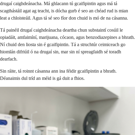
drugaí caighdeánacha. Má ghlacann tú gcaifipintin agus má tá
scagthástáil agat ag teacht, is dócha gurb é seo an chéad rud is mian
leat a chloisteáil. Agus tá sé seo fíor don chuid is mó de na cásanna.
Tá painéil drugaí caighdeánacha deartha chun substaintí cosúil le
opiadáit, amfaimíní, marijuana, cócaon, agus benzodiazepines a bhrath.
Ní chuid den liosta sin é gcaifipintin. Tá a struchtúr ceimiceach go
hiomlán difriúil ó na drugaí sin, mar sin ní spreagfaidh sé toradh
dearfach.
Sin ráite, tá roinnt cásanna ann ina féidir gcaifipintin a bhrath.
Déanaimis dul tríd an méid is gá duit a fhios.