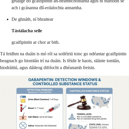
gruaige do gcaifipintin an-neamhchoitianta agus ní tharlódh sé
ach i gcásanna dlí-eolaíochta annamha.
De ghnáth, ní bhraitear
Tástálacha seile
gcaifipintin ar chor ar bith.
Tá feidhm na duáin is mó ról sa soiléiriú toisc go ndéantar gcaifipintin
beagnach go hiomlán trí na duáin. Is féidir le haois, sláinte iomlán,
hiodráitiú, agus dáileog difríocht a dhéanamh freisin.