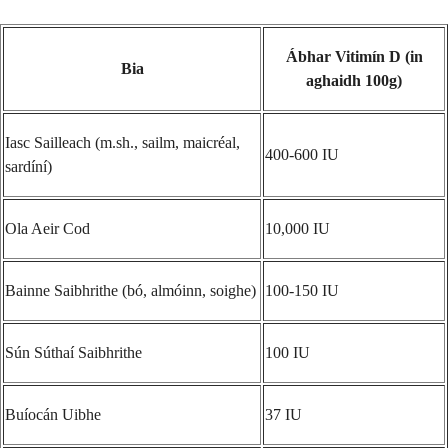
Ábhar Vitimín D (in
Bia
aghaidh 100g)
Iasc Sailleach (m.sh., sailm, maicréal,
400-600 IU
sardíní)
Ola Aeir Cod
10,000 IU
Bainne Saibhrithe (bó, almóinn, soighe)
100-150 IU
Sún Súthaí Saibhrithe
100 IU
Buíocán Uibhe
37 IU