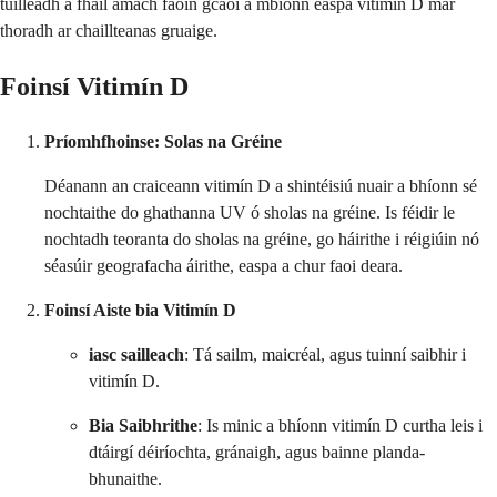
tuilleadh a fháil amach faoin gcaoi a mbíonn easpa vitimín D mar
thoradh ar chaillteanas gruaige.
Foinsí Vitimín D
Príomhfhoinse: Solas na Gréine
Déanann an craiceann vitimín D a shintéisiú nuair a bhíonn sé
nochtaithe do ghathanna UV ó sholas na gréine. Is féidir le
nochtadh teoranta do sholas na gréine, go háirithe i réigiúin nó
séasúir geografacha áirithe, easpa a chur faoi deara.
Foinsí Aiste bia Vitimín D
iasc sailleach
: Tá sailm, maicréal, agus tuinní saibhir i
vitimín D.
Bia Saibhrithe
: Is minic a bhíonn vitimín D curtha leis i
dtáirgí déiríochta, gránaigh, agus bainne planda-
bhunaithe.