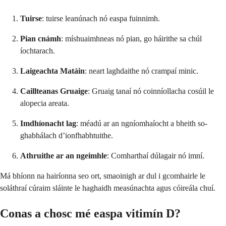
Tuirse
: tuirse leanúnach nó easpa fuinnimh.
Pian cnámh
: míshuaimhneas nó pian, go háirithe sa chúl
íochtarach.
Laigeachta Matáin
: neart laghdaithe nó crampaí minic.
Caillteanas Gruaige
: Gruaig tanaí nó coinníollacha cosúil le
alopecia areata.
Imdhíonacht lag
: méadú ar an ngníomhaíocht a bheith so-
ghabhálach d’ionfhabhtuithe.
Athruithe ar an ngeimhle
: Comharthaí dúlagair nó imní.
Má bhíonn na hairíonna seo ort, smaoinigh ar dul i gcomhairle le
soláthraí cúraim sláinte le haghaidh measúnachta agus cóireála chuí.
Conas a chosc mé easpa vitimín D?