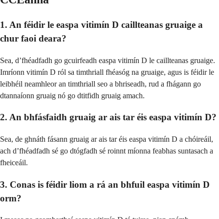
1. An féidir le easpa vitimín D caillteanas gruaige a
chur faoi deara?
Sea, d’fhéadfadh go gcuirfeadh easpa vitimín D le caillteanas gruaige.
Imríonn vitimín D ról sa timthriall fhéasóg na gruaige, agus is féidir le
leibhéil neamhleor an timthriall seo a bhriseadh, rud a fhágann go
dtannaíonn gruaig nó go dtitfidh gruaig amach.
2. An bhfásfaidh gruaig ar ais tar éis easpa vitimín D?
Sea, de ghnáth fásann gruaig ar ais tar éis easpa vitimín D a chóireáil,
ach d’fhéadfadh sé go dtógfadh sé roinnt míonna feabhas suntasach a
fheiceáil.
3. Conas is féidir liom a rá an bhfuil easpa vitimín D
orm?