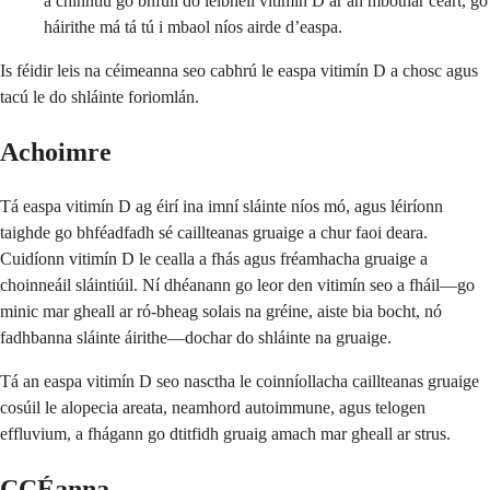
a chinntiú go bhfuil do leibhéil vitimín D ar an mbóthar ceart, go
háirithe má tá tú i mbaol níos airde d’easpa.
Is féidir leis na céimeanna seo cabhrú le easpa vitimín D a chosc agus
tacú le do shláinte foriomlán.
Achoimre
Tá easpa vitimín D ag éirí ina imní sláinte níos mó, agus léiríonn
taighde go bhféadfadh sé caillteanas gruaige a chur faoi deara.
Cuidíonn vitimín D le cealla a fhás agus fréamhacha gruaige a
choinneáil sláintiúil. Ní dhéanann go leor den vitimín seo a fháil—go
minic mar gheall ar ró-bheag solais na gréine, aiste bia bocht, nó
fadhbanna sláinte áirithe—dochar do shláinte na gruaige.
Tá an easpa vitimín D seo nasctha le coinníollacha caillteanas gruaige
cosúil le alopecia areata, neamhord autoimmune, agus telogen
effluvium, a fhágann go dtitfidh gruaig amach mar gheall ar strus.
CCÉanna