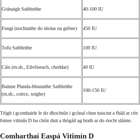
Gránaigh Saibhrithe
40-100 IU
Fungi (nochtaithe do sholas na gréine)
450 IU
Tofu Saibhrithe
100 IU
Cáis (m.sh., Eilvéiseach, cheddar)
40 IU
Bainne Planda-bhunaithe Saibhrithe
100-150 IU
(m.sh., coirce, soighe)
Téigh i gcomhairle le do dhochtúir i gcónaí chun tuiscint a fháil ar cén
foinse vitimín D ba chóir duit a thógáil ag brath ar do riocht sláinte.
Comharthaí Easpá Vitimín D