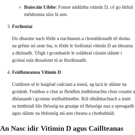
Buíocáin Uibhe
: Foinse nádúrtha vitimín D, cé go bhfuil
méideanna níos lú ann.
Forlíontaí
Do dhaoine nach féidir a riachtanais a chomhlíonadh trí sholas
na gréine nó aiste bia, is féidir le forlíontaí vitimín D an bhearna
a dhúnadh. Téigh i gcomhairle le soláthraí cúraim sláinte i
gcónaí sula dtosaíonn tú ar fhorlíonadh.
Feidhmeanna Vitimín D
Cuidíonn sé le haigéad cailciam a ionsú, ag tacú le sláinte na
gcnámh. Feabhas a chur ar fheidhm imdhíonachta chun cosaint a
dhéanamh i gcoinne ionfhabhtuithe. Ról ríthábhachtach a imirt
sa timthriall fáis fhéasóg na gruaige trí fhéasóga nua a spreagadh
agus sláinte na bhfeasóg atá ann cheana a chothabháil.
An Nasc idir Vitimín D agus Caillteanas