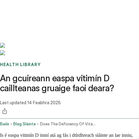
Benchmarks
Stories
FAQ
Sign up / Log in
HEALTH LIBRARY
An gcuireann easpa vitimín D
caillteanas gruaige faoi deara?
Last updated
14 Feabhra 2025
Baile
Blag Sláinte
Does The Deficiency Of Vitamin D Cause Hair Loss
Is é easpa vitimín D imní atá ag fás i dtírdhreach sláinte an lae inniu,