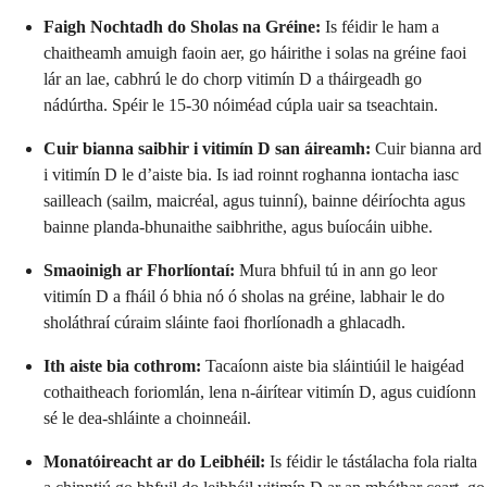
Faigh Nochtadh do Sholas na Gréine:
Is féidir le ham a
chaitheamh amuigh faoin aer, go háirithe i solas na gréine faoi
lár an lae, cabhrú le do chorp vitimín D a tháirgeadh go
nádúrtha. Spéir le 15-30 nóiméad cúpla uair sa tseachtain.
Cuir bianna saibhir i vitimín D san áireamh:
Cuir bianna ard
i vitimín D le d’aiste bia. Is iad roinnt roghanna iontacha iasc
sailleach (sailm, maicréal, agus tuinní), bainne déiríochta agus
bainne planda-bhunaithe saibhrithe, agus buíocáin uibhe.
Smaoinigh ar Fhorlíontaí:
Mura bhfuil tú in ann go leor
vitimín D a fháil ó bhia nó ó sholas na gréine, labhair le do
sholáthraí cúraim sláinte faoi fhorlíonadh a ghlacadh.
Ith aiste bia cothrom:
Tacaíonn aiste bia sláintiúil le haigéad
cothaitheach foriomlán, lena n-áirítear vitimín D, agus cuidíonn
sé le dea-shláinte a choinneáil.
Monatóireacht ar do Leibhéil:
Is féidir le tástálacha fola rialta