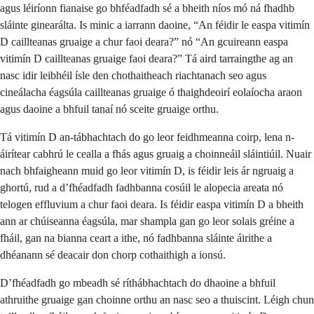
agus léiríonn fianaise go bhféadfadh sé a bheith níos mó ná fhadhb
sláinte ginearálta. Is minic a iarrann daoine, “An féidir le easpa vitimín
D caillteanas gruaige a chur faoi deara?” nó “An gcuireann easpa
vitimín D caillteanas gruaige faoi deara?” Tá aird tarraingthe ag an
nasc idir leibhéil ísle den chothaitheach riachtanach seo agus
cineálacha éagsúla caillteanas gruaige ó thaighdeoirí eolaíocha araon
agus daoine a bhfuil tanaí nó sceite gruaige orthu.
Tá vitimín D an-tábhachtach do go leor feidhmeanna coirp, lena n-
áirítear cabhrú le cealla a fhás agus gruaig a choinneáil sláintiúil. Nuair
nach bhfaigheann muid go leor vitimín D, is féidir leis ár ngruaig a
ghortú, rud a d’fhéadfadh fadhbanna cosúil le alopecia areata nó
telogen effluvium a chur faoi deara. Is féidir easpa vitimín D a bheith
ann ar chúiseanna éagsúla, mar shampla gan go leor solais gréine a
fháil, gan na bianna ceart a ithe, nó fadhbanna sláinte áirithe a
dhéanann sé deacair don chorp cothaithigh a ionsú.
D’fhéadfadh go mbeadh sé ríthábhachtach do dhaoine a bhfuil
athruithe gruaige gan choinne orthu an nasc seo a thuiscint. Léigh chun