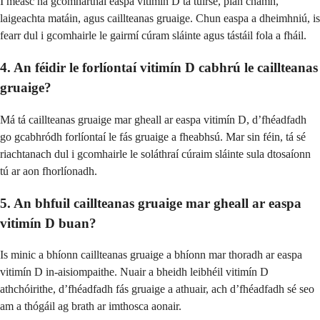
I measc na gcomharthaí easpa vitimín D tá tuirse, pian cnámh,
laigeachta matáin, agus caillteanas gruaige. Chun easpa a dheimhniú, is
fearr dul i gcomhairle le gairmí cúram sláinte agus tástáil fola a fháil.
4. An féidir le forlíontaí vitimín D cabhrú le caillteanas
gruaige?
Má tá caillteanas gruaige mar gheall ar easpa vitimín D, d’fhéadfadh
go gcabhródh forlíontaí le fás gruaige a fheabhsú. Mar sin féin, tá sé
riachtanach dul i gcomhairle le soláthraí cúraim sláinte sula dtosaíonn
tú ar aon fhorlíonadh.
5. An bhfuil caillteanas gruaige mar gheall ar easpa
vitimín D buan?
Is minic a bhíonn caillteanas gruaige a bhíonn mar thoradh ar easpa
vitimín D in-aisiompaithe. Nuair a bheidh leibhéil vitimín D
athchóirithe, d’fhéadfadh fás gruaige a athuair, ach d’fhéadfadh sé seo
am a thógáil ag brath ar imthosca aonair.