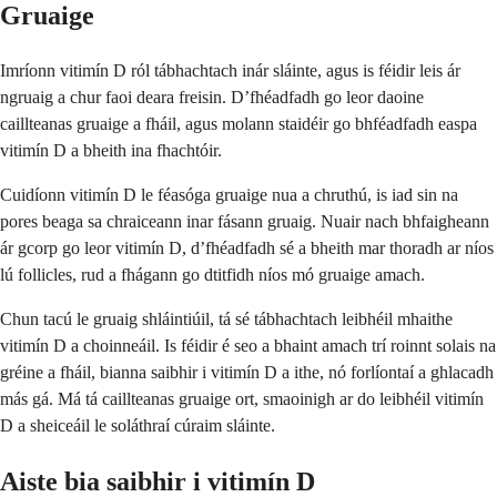
Gruaige
Imríonn vitimín D ról tábhachtach inár sláinte, agus is féidir leis ár
ngruaig a chur faoi deara freisin. D’fhéadfadh go leor daoine
caillteanas gruaige a fháil, agus molann staidéir go bhféadfadh easpa
vitimín D a bheith ina fhachtóir.
Cuidíonn vitimín D le féasóga gruaige nua a chruthú, is iad sin na
pores beaga sa chraiceann inar fásann gruaig. Nuair nach bhfaigheann
ár gcorp go leor vitimín D, d’fhéadfadh sé a bheith mar thoradh ar níos
lú follicles, rud a fhágann go dtitfidh níos mó gruaige amach.
Chun tacú le gruaig shláintiúil, tá sé tábhachtach leibhéil mhaithe
vitimín D a choinneáil. Is féidir é seo a bhaint amach trí roinnt solais na
gréine a fháil, bianna saibhir i vitimín D a ithe, nó forlíontaí a ghlacadh
más gá. Má tá caillteanas gruaige ort, smaoinigh ar do leibhéil vitimín
D a sheiceáil le soláthraí cúraim sláinte.
Aiste bia saibhir i vitimín D