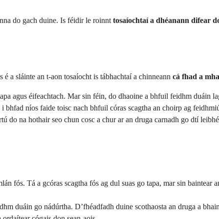
anna do gach duine. Is féidir le roinnt
tosaíochtaí a dhéanann difear do
 é a sláinte an t-aon tosaíocht is tábhachtaí a chinneann
cá fhad a mha
apa agus éifeachtach. Mar sin féin, do dhaoine a bhfuil feidhm duáin lag
 i bhfad níos faide toisc nach bhfuil córas scagtha an choirp ag feidhm
tú do na hothair seo chun cosc a chur ar an druga carnadh go dtí leibhé
lán fós. Tá a gcóras scagtha fós ag dul suas go tapa, mar sin baintear a
idhm duáin go nádúrtha. D’fhéadfadh duine scothaosta an druga a bhaint a
a ordaítear cógais don sean-aois.