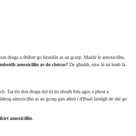
un druga a dhíbirt go hiomlán as an gcorp. Maidir le amoxicillin,
o mbeidh amoxicillin as do chóras?
De ghnáth, níos lú ná leath lá.
ch. Tar éis don druga dul trí do shruth fola agus a phost a
ileog amoxicillin as an gcorp gan athrú i d'fhual laistigh de shé go
íbirt amoxicillin
.