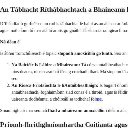
An Tábhacht Ríthábhachtach a Bhaineann 
D’fhéadfadh gurb é seo an rud is tábhachtaí le baint as an alt seo ar fad
agus mothaíonn tú mar atá tú ar ais go gnáth. Tá sé an-tarraingteach na 
Ná déan é.
Is ábhar tromchúiseach é topaic
stopadh amoxicillin go luath
. Seo an 
Na Baictéir Is Láidre a Mhaireann:
Tá cúrsa antaibheathach cos
níos deacra, níos seasmhaí fós ag crochadh thart. Má stopann tú a
seo.
An Riosca Friotaíochta le hAntaibheathaigh:
Is bagairt dhomh
antaibheathach, foghlaimíonn siad conas é a throid, agus is féidi
uaireanta dodhéanta, a chóireáil sa todhchaí
foinse
.
Smaoinigh air mar seo:
cá fhad a mhaireann amoxicillin
i dtéarmaí a 
Príomh-fhrithghníomhartha Coitianta agus F