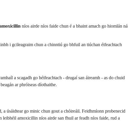
amoxicillin
níos airde níos faide chun é a bhaint amach go hiomlán ná
linbh i gcileagraim chun a chinntiú go bhfuil an tiúchan éifeachtach
 dramhaíl a scagadh go héifeachtach - drugaí san áireamh - as do chuid
 beagán ar phróiseas díothaithe.
id, a úsáidtear go minic chun gout a chóireáil. Feidhmíonn probenecid
n leibhéil amoxicillin níos airde san fhuil ar feadh níos faide, rud a