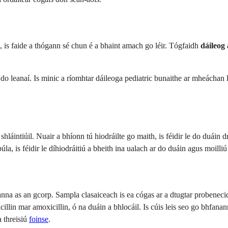
as, is faide a thógann sé chun é a bhaint amach go léir. Tógfaidh
dáileog 
e do leanaí. Is minic a ríomhtar dáileoga pediatric bunaithe ar mheáchan 
shláintiúil. Nuair a bhíonn tú hiodráilte go maith, is féidir le do duáin
a, is féidir le díhiodráitiú a bheith ina ualach ar do duáin agus moilliú
éanna as an gcorp. Sampla clasaiceach is ea cógas ar a dtugtar probenec
icillin mar amoxicillin, ó na duáin a bhlocáil. Is cúis leis seo go bhfanan
a threisiú
foinse
.