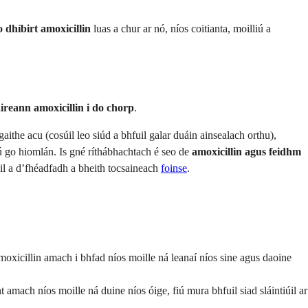
 dhíbirt amoxicillin
luas a chur ar nó, níos coitianta, moilliú a
ireann amoxicillin i do chorp
.
aithe acu (cosúil leo siúd a bhfuil galar duáin ainsealach orthu),
iú go hiomlán. Is gné ríthábhachtach é seo de
amoxicillin agus feidhm
il a d’fhéadfadh a bheith tocsaineach
foinse
.
moxicillin amach i bhfad níos moille ná leanaí níos sine agus daoine
mach níos moille ná duine níos óige, fiú mura bhfuil siad sláintiúil ar