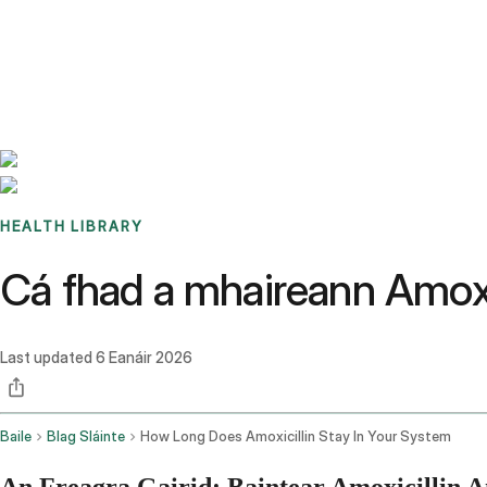
Benchmarks
Stories
FAQ
Sign up / Log in
HEALTH LIBRARY
Cá fhad a mhaireann Amoxic
Last updated
6 Eanáir 2026
Baile
Blag Sláinte
How Long Does Amoxicillin Stay In Your System