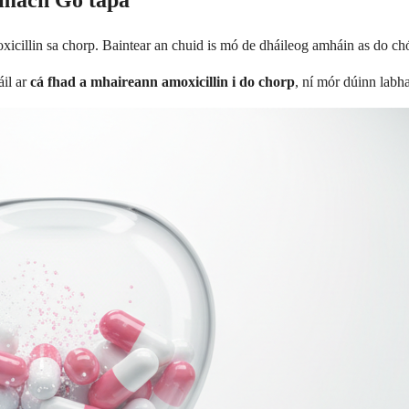
Amach Go tapa
oxicillin sa chorp. Baintear an chuid is mó de dháileog amháin as do chó
áil ar
cá fhad a mhaireann amoxicillin i do chorp
, ní mór dúinn labha