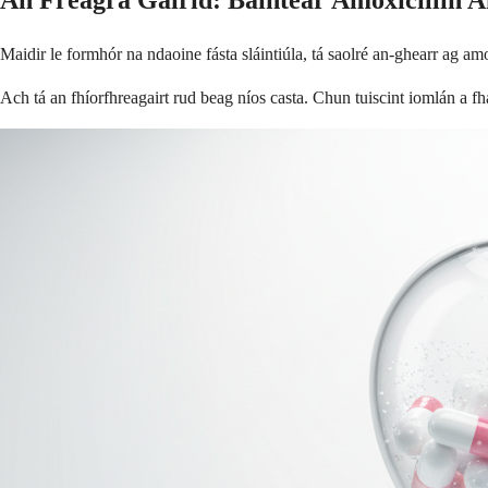
An Freagra Gairid: Baintear Amoxicillin 
Maidir le formhór na ndaoine fásta sláintiúla, tá saolré an-ghearr ag am
Ach tá an fhíorfhreagairt rud beag níos casta. Chun tuiscint iomlán a fh