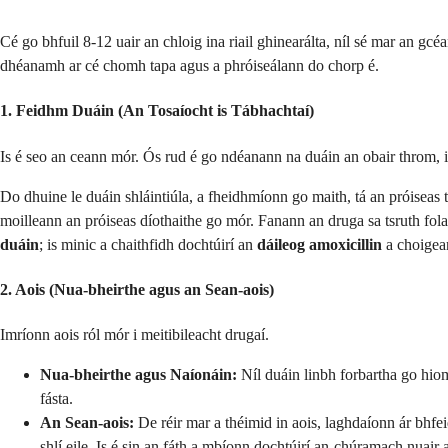
Cé go bhfuil 8-12 uair an chloig ina riail ghinearálta, níl sé mar an gcé
dhéanamh ar cé chomh tapa agus a phróiseálann do chorp é.
1. Feidhm Duáin (An Tosaíocht is Tábhachtaí)
Is é seo an ceann mór. Ós rud é go ndéanann na duáin an obair throm, is
Do dhuine le duáin shláintiúla, a fheidhmíonn go maith, tá an próiseas t
moilleann an próiseas díothaithe go mór. Fanann an druga sa tsruth fola
duáin
; is minic a chaithfidh dochtúirí an
dáileog amoxicillin
a choigear
2. Aois (Nua-bheirthe agus an Sean-aois)
Imríonn aois ról mór i meitibileacht drugaí.
Nua-bheirthe agus Naíonáin:
Níl duáin linbh forbartha go hiom
fásta.
An Sean-aois:
De réir mar a théimid in aois, laghdaíonn ár bhfe
shlí eile. Is é sin an fáth a mbíonn dochtúirí an-chúramach nuair 