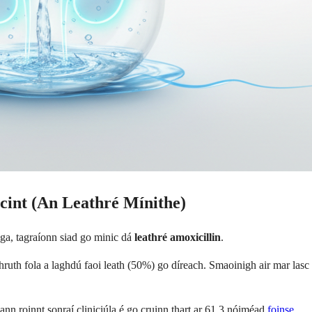
cint (An Leathré Mínithe)
uga, tagraíonn siad go minic dá
leathré amoxicillin
.
 shruth fola a laghdú faoi leath (50%) go díreach. Smaoinigh air mar la
ann roinnt sonraí cliniciúla é go cruinn thart ar 61.3 nóiméad
foinse
.