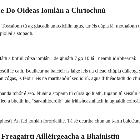
le Do Oideas Iomlán a Chríochnú
. Toscaíonn tú ag glacadh amoxicillin agus, tar éis cúpla lá, mothaíonn tú
piollaí a stopadh.
fáth a bhfuil cúrsa iomlán - de ghnáth 7 go 10 lá - neamh-idirbheartaí:
úil le cath. Buailtear na baictéir is laige leis na chéad chúpla dáileog, 
n cógas, is féidir leis na marthanóirí seo iolrú, agus d’fhéadfadh do ch
anda mhór é seo. Nuair a stopann tú cúrsa go luath, tugann tú seisiún o
r leo a bheith ina “sár-mhiocróib” atá frithsheasmhach in aghaidh cóireá
phost? An fad iomlán forordaithe. Tá sé deartha chun an t-arm baictéarac
reagairtí Ailléirgeacha a Bhainistiú