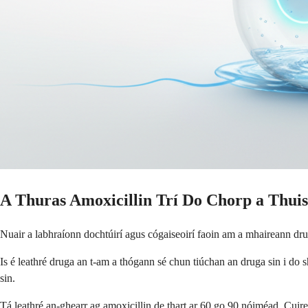
A Thuras Amoxicillin Trí Do Chorp a Thuis
Nuair a labhraíonn dochtúirí agus cógaiseoirí faoin am a mhaireann dr
Is é leathré druga an t-am a thógann sé chun tiúchan an druga sin i do
sin.
Tá leathré an-ghearr ag amoxicillin de thart ar 60 go 90 nóiméad. Cuire