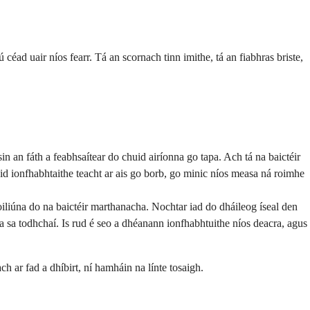
 céad uair níos fearr. Tá an scornach tinn imithe, tá an fiabhras briste,
sin an fáth a feabhsaítear do chuid airíonna go tapa. Ach tá na baictéir
uid ionfhabhtaithe teacht ar ais go borb, go minic níos measa ná roimhe
iliúna do na baictéir marthanacha. Nochtar iad do dháileog íseal den
la sa todhchaí. Is rud é seo a dhéanann ionfhabhtuithe níos deacra, agus
h ar fad a dhíbirt, ní hamháin na línte tosaigh.