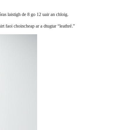
ras laistigh de 8 go 12 uair an chloig.
irt faoi choincheap ar a dtugtar “leathré.”