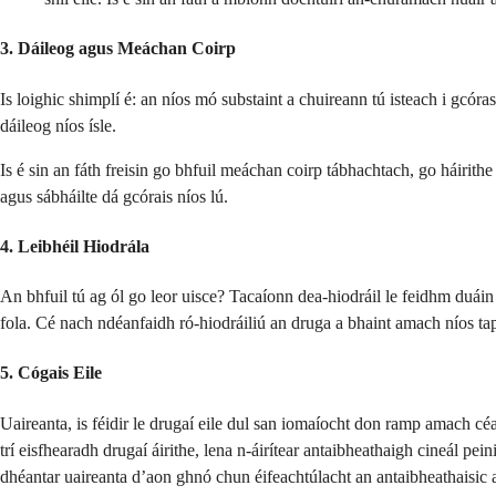
3. Dáileog agus Meáchan Coirp
Is loighic shimplí é: an níos mó substaint a chuireann tú isteach i gcór
dáileog níos ísle.
Is é sin an fáth freisin go bhfuil meáchan coirp tábhachtach, go háirith
agus sábháilte dá gcórais níos lú.
4. Leibhéil Hiodrála
An bhfuil tú ag ól go leor uisce? Tacaíonn dea-hiodráil le feidhm duáin 
fola. Cé nach ndéanfaidh ró-hiodráiliú an druga a bhaint amach níos tapúl
5. Cógais Eile
Uaireanta, is féidir le drugaí eile dul san iomaíocht don ramp amach c
trí eisfhearadh drugaí áirithe, lena n-áirítear antaibheathaigh cineál pein
dhéantar uaireanta d’aon ghnó chun éifeachtúlacht an antaibheathaisic 