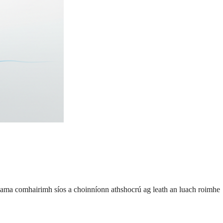
sc ama comhairimh síos a choinníonn athshocrú ag leath an luach roimhe