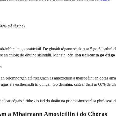
.
50% atá fágtha).
nbhraite go praiticiúil. De ghnáth tógann sé thart ar 5 go 6 leathré ch
re an chloig do dhuine sláintiúil. Mar sin,
cén líon uaireanta go dtí g
n
in an príomhorgán atá freagrach as amoxicillin a thaispeáint an doras ama
gus é a eisfhearadh trí d'fhual. Go deimhin, caitear thart ar 60% de dhá
rdaítear cógais áirithe - is iad do duáin na príomh-imreoirí sa phróiseas
d
Am a Mhaireann Amoxicillin i do Chóras