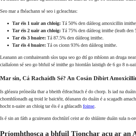
Seo mar a fhéachann sé seo i gcleachtas:
Tar éis 1 uair an chloig:
Tá 50% den dáileog amoxicillin imithe
Tar éis 2 uair an chloig:
Tá 75% den dáileog imithe (leath den 
Tar éis 3 huaire:
Tá 87.5% den dáileog imithe.
Tar éis 4 huaire:
Tá os cionn 93% den dáileog imithe.
Leanann an comhaireamh síos tapa seo go dtí go mbíonn an druga neamh-i
ciallaíonn sé seo go bhfuil sé imithe go hiomlán laistigh de 6 go 8 n-uai
Mar sin, Cá Rachaidh Sé? An Cosán
Díbirt Amoxicilli
Is gléasra próiseála thar a bheith éifeachtach é do chorp. Is iad na duá
chomhlíonadh ag troid le baictéir, déanann do duáin é a scagadh amach a
hocht n-uaire an chloig tar éis é a ghlacadh
foinse
.
Is é sin an fáth a gcuireann dochtúirí ceist ar do shláinte duáin sula n-o
Príomhthosca a bhfuil Tionchar acu ar an 