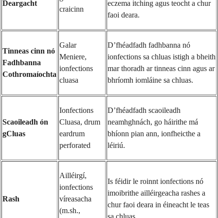
Deargacht
eczema itching agus teocht a chur
craicinn
faoi deara.
Galar
D’fhéadfadh fadhbanna nó
Tinneas cinn nó
Meniere,
ionfections sa chluas istigh a bheith
Fadhbanna
ionfections
mar thoradh ar tinneas cinn agus ar
Cothromaíochta
cluasa
bhríomh iomláine sa chluas.
Ionfections
D’fhéadfadh scaoileadh
Scaoileadh ón
Cluasa, drum
neamhghnách, go háirithe má
gCluas
eardrum
bhíonn pian ann, ionfheicthe a
perforated
léiriú.
Ailléirgí,
Is féidir le roinnt ionfections nó
ionfections
imoibrithe ailléirgeacha rashes a
Rash
víreasacha
chur faoi deara in éineacht le teas
(m.sh.,
sa chluas.