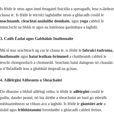
Is féidir le strus agus imní freagairtí fisiciúla a spreagadh, lena n-áirítear
cluasa te. Is féidir le teicnící laghdaithe struis a ghlacadh cosúil le
machnamh
,
cleachtaí análaithe domhain
, agus
yoga
cabhrú le
minicíocht na bhfás te agus na hairíonna gaolmhara a laghdú.
3. Caith Éadaí agus Gabhálais Inathnuaite
Má tá teas seachtrach ag cur le cluasa te, is féidir le
fabraicí éadroma,
inathnuaite
agus
hataí leathan-brimmed
a chaitheamh cabhrú le
teocht chompordach a choinneáil. Seachain hataí daingean nó cluasáin
a d’fhéadfadh teas a ghabháil timpeall na gcluas.
4. Ailléirginí Aitheanta a Sheachaint
Do dhaoine a bhfuil ailléirgí orthu, is féidir le
ailléirginí
cosúil le
pailin, dander peataí, nó bia áirithe a sheachaint an baol go mbeidh
míshuaimhneas sa chluas acu a laghdú. Is féidir le
glantóirí aeir
a
úsáid agus
frithhistamíní
forordaithe a ghlacadh cabhrú freisin.