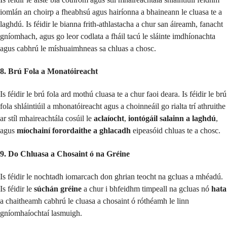
iomlán an choirp a fheabhsú agus hairíonna a bhaineann le cluasa te a
laghdú. Is féidir le bianna frith-athlastacha a chur san áireamh, fanacht
gníomhach, agus go leor codlata a fháil tacú le sláinte imdhíonachta
agus cabhrú le míshuaimhneas sa chluas a chosc.
8. Brú Fola a Monatóireacht
Is féidir le brú fola ard mothú cluasa te a chur faoi deara. Is féidir le brú
fola shláintiúil a mhonatóireacht agus a choinneáil go rialta trí athruithe
ar stíl mhaireachtála cosúil le
aclaíocht
,
iontógáil salainn a laghdú
,
agus
míochainí forordaithe a ghlacadh
eipeasóid chluas te a chosc.
9. Do Chluasa a Chosaint ó na Gréine
Is féidir le nochtadh iomarcach don ghrian teocht na gcluas a mhéadú.
Is féidir le
súchán gréine
a chur i bhfeidhm timpeall na gcluas nó
hata
a chaitheamh cabhrú le cluasa a chosaint ó róthéamh le linn
gníomhaíochtaí lasmuigh.