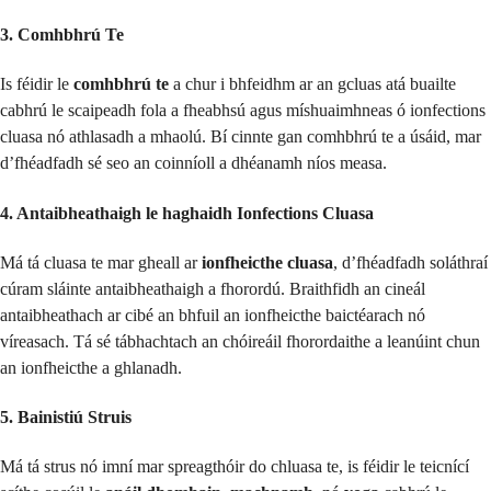
3. Comhbhrú Te
Is féidir le
comhbhrú te
a chur i bhfeidhm ar an gcluas atá buailte
cabhrú le scaipeadh fola a fheabhsú agus míshuaimhneas ó ionfections
cluasa nó athlasadh a mhaolú. Bí cinnte gan comhbhrú te a úsáid, mar
d’fhéadfadh sé seo an coinníoll a dhéanamh níos measa.
4. Antaibheathaigh le haghaidh Ionfections Cluasa
Má tá cluasa te mar gheall ar
ionfheicthe cluasa
, d’fhéadfadh soláthraí
cúram sláinte antaibheathaigh a fhorordú. Braithfidh an cineál
antaibheathach ar cibé an bhfuil an ionfheicthe baictéarach nó
víreasach. Tá sé tábhachtach an chóireáil fhorordaithe a leanúint chun
an ionfheicthe a ghlanadh.
5. Bainistiú Struis
Má tá strus nó imní mar spreagthóir do chluasa te, is féidir le teicnící