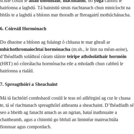
scíthe cosúil le
anáil dhomhain
,
machnamh
, nó
yoga
cabhrú le
hairíonna a laghdú. Tá bainistiú struis riachtanach chun minicíocht na
bhfás te a laghdú a bhíonn mar thoradh ar fhreagairtí mothúchánacha.
6. Cóireáil Hormónach
Do dhaoine a bhíonn ag fulaingt ó chluasa te mar gheall ar
mhíchothromaíochtaí hormónacha
(m.sh., le linn na méan-aoise),
d’fhéadfadh soláthraí cúram sláinte
teiripe athsholáthair hormóin
(HRT) nó cóireálacha hormónacha eile a mholadh chun cabhrú le
hairíonna a rialáil.
7. Spreagthóirí a Sheachaint
Má tá fachtóirí comhshaoil ​​cosúil le teas nó ailléirginí ag cur le cluasa
te, tá sé riachtanach spreagthóirí aitheanta a sheachaint. D’fhéadfadh sé
seo a bheith ag fanacht amach as an ngrian, hataí inathnuaite a
chaitheamh, agus a chinntiú go bhfuil an limistéar maireachtála
fionnuar agus compordach.