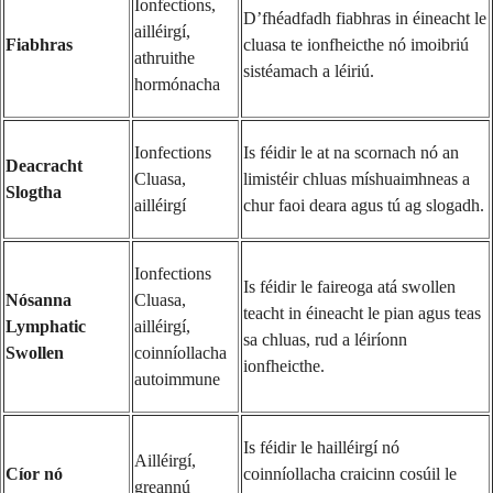
Ionfections,
D’fhéadfadh fiabhras in éineacht le
ailléirgí,
Fiabhras
cluasa te ionfheicthe nó imoibriú
athruithe
sistéamach a léiriú.
hormónacha
Ionfections
Is féidir le at na scornach nó an
Deacracht
Cluasa,
limistéir chluas míshuaimhneas a
Slogtha
ailléirgí
chur faoi deara agus tú ag slogadh.
Ionfections
Is féidir le faireoga atá swollen
Nósanna
Cluasa,
teacht in éineacht le pian agus teas
Lymphatic
ailléirgí,
sa chluas, rud a léiríonn
Swollen
coinníollacha
ionfheicthe.
autoimmune
Is féidir le hailléirgí nó
Ailléirgí,
Cíor nó
coinníollacha craicinn cosúil le
greannú