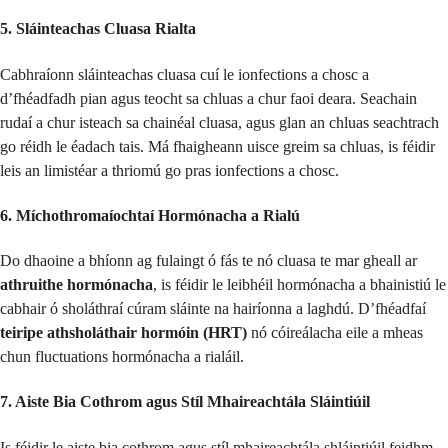
5. Sláinteachas Cluasa Rialta
Cabhraíonn sláinteachas cluasa cuí le ionfections a chosc a
d’fhéadfadh pian agus teocht sa chluas a chur faoi deara. Seachain
rudaí a chur isteach sa chainéal cluasa, agus glan an chluas seachtrach
go réidh le éadach tais. Má fhaigheann uisce greim sa chluas, is féidir
leis an limistéar a thriomú go pras ionfections a chosc.
6. Míchothromaíochtaí Hormónacha a Rialú
Do dhaoine a bhíonn ag fulaingt ó fás te nó cluasa te mar gheall ar
athruithe hormónacha
, is féidir le leibhéil hormónacha a bhainistiú le
cabhair ó sholáthraí cúram sláinte na hairíonna a laghdú. D’fhéadfaí
teiripe athsholáthair hormóin (HRT)
nó cóireálacha eile a mheas
chun fluctuations hormónacha a rialáil.
7. Aiste Bia Cothrom agus Stíl Mhaireachtála Sláintiúil
Is féidir le aiste bia cothrom agus stíl mhaireachtála shláintiúil feidhm