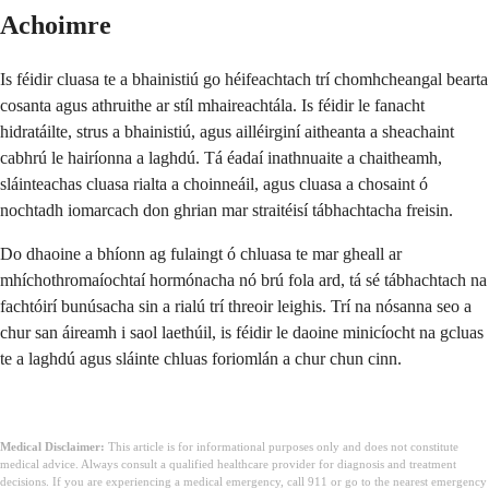
Achoimre
Is féidir cluasa te a bhainistiú go héifeachtach trí chomhcheangal bearta
cosanta agus athruithe ar stíl mhaireachtála. Is féidir le fanacht
hidratáilte, strus a bhainistiú, agus ailléirginí aitheanta a sheachaint
cabhrú le hairíonna a laghdú. Tá éadaí inathnuaite a chaitheamh,
sláinteachas cluasa rialta a choinneáil, agus cluasa a chosaint ó
nochtadh iomarcach don ghrian mar straitéisí tábhachtacha freisin.
Do dhaoine a bhíonn ag fulaingt ó chluasa te mar gheall ar
mhíchothromaíochtaí hormónacha nó brú fola ard, tá sé tábhachtach na
fachtóirí bunúsacha sin a rialú trí threoir leighis. Trí na nósanna seo a
chur san áireamh i saol laethúil, is féidir le daoine minicíocht na gcluas
te a laghdú agus sláinte chluas foriomlán a chur chun cinn.
Medical Disclaimer:
This article is for informational purposes only and does not constitute
medical advice. Always consult a qualified healthcare provider for diagnosis and treatment
decisions. If you are experiencing a medical emergency, call 911 or go to the nearest emergency