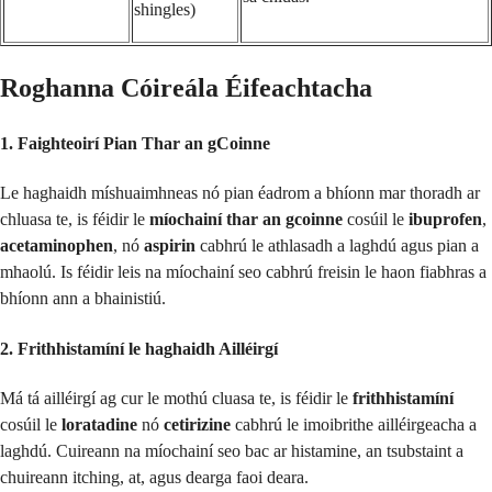
shingles)
Roghanna Cóireála Éifeachtacha
1. Faighteoirí Pian Thar an gCoinne
Le haghaidh míshuaimhneas nó pian éadrom a bhíonn mar thoradh ar
chluasa te, is féidir le
míochainí thar an gcoinne
cosúil le
ibuprofen
,
acetaminophen
, nó
aspirin
cabhrú le athlasadh a laghdú agus pian a
mhaolú. Is féidir leis na míochainí seo cabhrú freisin le haon fiabhras a
bhíonn ann a bhainistiú.
2. Frithhistamíní le haghaidh Ailléirgí
Má tá ailléirgí ag cur le mothú cluasa te, is féidir le
frithhistamíní
cosúil le
loratadine
nó
cetirizine
cabhrú le imoibrithe ailléirgeacha a
laghdú. Cuireann na míochainí seo bac ar histamine, an tsubstaint a
chuireann itching, at, agus dearga faoi deara.