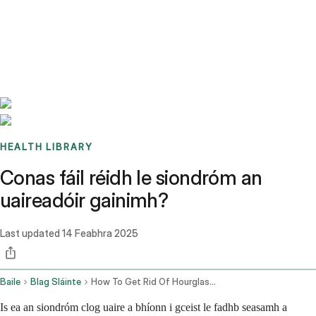
Benchmarks
Stories
FAQ
Sign up / Log in
HEALTH LIBRARY
Conas fáil réidh le siondróm an
uaireadóir gainimh?
Last updated
14 Feabhra 2025
Baile
Blag Sláinte
How To Get Rid Of Hourglass Syndrome
Is ea an siondróm clog uaire a bhíonn i gceist le fadhb seasamh a