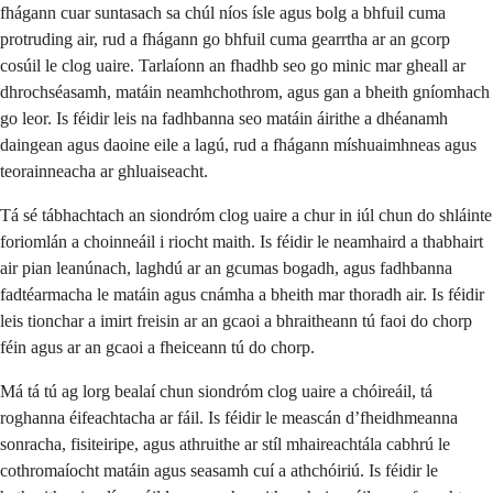
fhágann cuar suntasach sa chúl níos ísle agus bolg a bhfuil cuma
protruding air, rud a fhágann go bhfuil cuma gearrtha ar an gcorp
cosúil le clog uaire. Tarlaíonn an fhadhb seo go minic mar gheall ar
dhrochséasamh, matáin neamhchothrom, agus gan a bheith gníomhach
go leor. Is féidir leis na fadhbanna seo matáin áirithe a dhéanamh
daingean agus daoine eile a lagú, rud a fhágann míshuaimhneas agus
teorainneacha ar ghluaiseacht.
Tá sé tábhachtach an siondróm clog uaire a chur in iúl chun do shláinte
foriomlán a choinneáil i riocht maith. Is féidir le neamhaird a thabhairt
air pian leanúnach, laghdú ar an gcumas bogadh, agus fadhbanna
fadtéarmacha le matáin agus cnámha a bheith mar thoradh air. Is féidir
leis tionchar a imirt freisin ar an gcaoi a bhraitheann tú faoi do chorp
féin agus ar an gcaoi a fheiceann tú do chorp.
Má tá tú ag lorg bealaí chun siondróm clog uaire a chóireáil, tá
roghanna éifeachtacha ar fáil. Is féidir le meascán d’fheidhmeanna
sonracha, fisiteiripe, agus athruithe ar stíl mhaireachtála cabhrú le
cothromaíocht matáin agus seasamh cuí a athchóiriú. Is féidir le