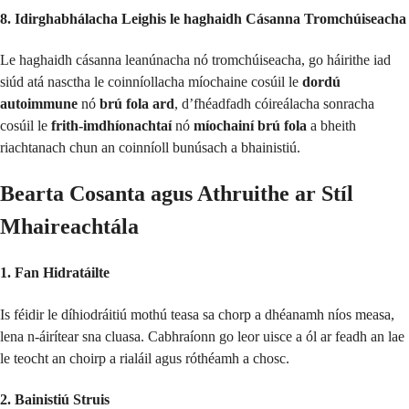
8. Idirghabhálacha Leighis le haghaidh Cásanna Tromchúiseacha
Le haghaidh cásanna leanúnacha nó tromchúiseacha, go háirithe iad
siúd atá nasctha le coinníollacha míochaine cosúil le
dordú
autoimmune
nó
brú fola ard
, d’fhéadfadh cóireálacha sonracha
cosúil le
frith-imdhíonachtaí
nó
míochainí brú fola
a bheith
riachtanach chun an coinníoll bunúsach a bhainistiú.
Bearta Cosanta agus Athruithe ar Stíl
Mhaireachtála
1. Fan Hidratáilte
Is féidir le díhiodráitiú mothú teasa sa chorp a dhéanamh níos measa,
lena n-áirítear sna cluasa. Cabhraíonn go leor uisce a ól ar feadh an lae
le teocht an choirp a rialáil agus róthéamh a chosc.
2. Bainistiú Struis