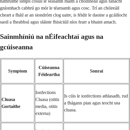
hathruithe simplí cosúil le seasamh maith a choinneáil agus fanacht
gníomhach cabhrú go mór le téarnamh agus cosc. Trí an chóireáil
cheart a fháil ar an siondróm clog uaire, is féidir le daoine a gcáilíocht
saoil a fheabhsú agus sláinte fhisiciúil níos fearr a bhaint amach.
Sainmhíniú na nÉifeachtaí agus na
gcúiseanna
Cúiseanna
Symptom
Sonraí
Féideartha
Ionfections
Is cúis le ionfections athlasadh, rud
Cluasa
Cluasa (otitis
a fhágann pian agus teocht sna
Gortaithe
media, otitis
cluasa.
externa)