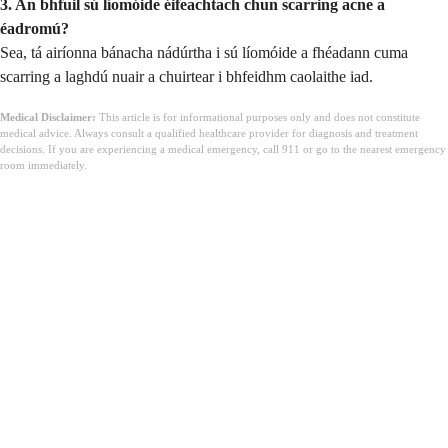
3. An bhfuil sú líomóide éifeachtach chun scarring acne a
éadromú?
Sea, tá airíonna bánacha nádúrtha i sú líomóide a fhéadann cuma
scarring a laghdú nuair a chuirtear i bhfeidhm caolaithe iad.
Medical Disclaimer:
This article is for informational purposes only and does not constitute
medical advice. Always consult a qualified healthcare provider for diagnosis and treatment
decisions. If you are experiencing a medical emergency, call 911 or go to the nearest emergency
room immediately.