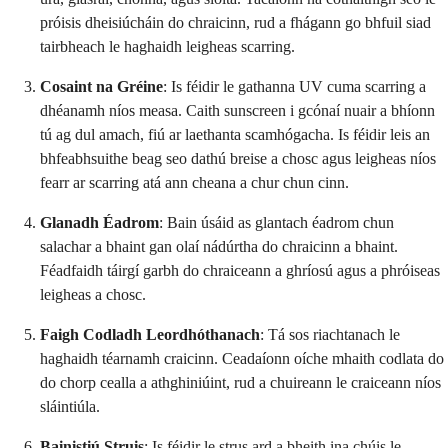
próisis dheisiúcháin do chraicinn, rud a fhágann go bhfuil siad
tairbheach le haghaidh leigheas scarring.
Cosaint na Gréine
: Is féidir le gathanna UV cuma scarring a
dhéanamh níos measa. Caith sunscreen i gcónaí nuair a bhíonn
tú ag dul amach, fiú ar laethanta scamhógacha. Is féidir leis an
bhfeabhsuithe beag seo dathú breise a chosc agus leigheas níos
fearr ar scarring atá ann cheana a chur chun cinn.
Glanadh Éadrom
: Bain úsáid as glantach éadrom chun
salachar a bhaint gan olaí nádúrtha do chraicinn a bhaint.
Féadfaidh táirgí garbh do chraiceann a ghríosú agus a phróiseas
leigheas a chosc.
Faigh Codladh Leordhóthanach
: Tá sos riachtanach le
haghaidh téarnamh craicinn. Ceadaíonn oíche mhaith codlata do
do chorp cealla a athghiniúint, rud a chuireann le craiceann níos
sláintiúla.
Bainistiú Struis
: Is féidir le strus ard a bheith ina chúis le