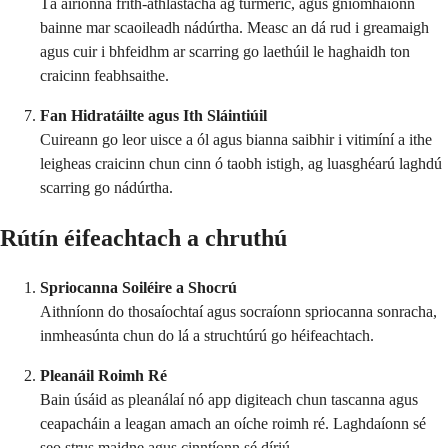
Tá airíonna frith-athlastacha ag turmeric, agus gníomhaíonn
bainne mar scaoileadh nádúrtha. Measc an dá rud i greamaigh
agus cuir i bhfeidhm ar scarring go laethúil le haghaidh ton
craicinn feabhsaithe.
Fan Hidratáilte agus Ith Sláintiúil
Cuireann go leor uisce a ól agus bianna saibhir i vitimíní a ithe
leigheas craicinn chun cinn ó taobh istigh, ag luasghéarú laghdú
scarring go nádúrtha.
Rútín éifeachtach a chruthú
Spriocanna Soiléire a Shocrú
Aithníonn do thosaíochtaí agus socraíonn spriocanna sonracha,
inmheasúnta chun do lá a struchtúrú go héifeachtach.
Pleanáil Roimh Ré
Bain úsáid as pleanálaí nó app digiteach chun tascanna agus
ceapacháin a leagan amach an oíche roimh ré. Laghdaíonn sé
seo strus maidne agus cinntíonn sé díriú.