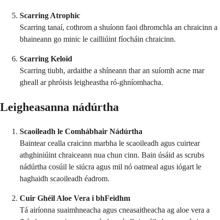
Scarring Atrophic
Scarring tanaí, cothrom a shuíonn faoi dhromchla an chraicinn a
bhaineann go minic le cailliúint fíocháin chraicinn.
Scarring Keloid
Scarring tiubh, ardaithe a shíneann thar an suíomh acne mar
gheall ar phróisis leigheastha ró-ghníomhacha.
Leigheasanna nádúrtha
Scaoileadh le Comhábhair Nádúrtha
Baintear cealla craicinn marbha le scaoileadh agus cuirtear
athghiniúint chraiceann nua chun cinn. Bain úsáid as scrubs
nádúrtha cosúil le siúcra agus mil nó oatmeal agus iógart le
haghaidh scaoileadh éadrom.
Cuir Ghéil Aloe Vera i bhFeidhm
Tá airíonna suaimhneacha agus cneasaitheacha ag aloe vera a