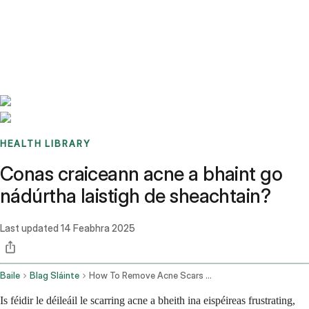
Benchmarks
Stories
FAQ
Sign up / Log in
HEALTH LIBRARY
Conas craiceann acne a bhaint go
nádúrtha laistigh de sheachtain?
Last updated
14 Feabhra 2025
Baile
Blag Sláinte
How To Remove Acne Scars Naturally Within A Week
Is féidir le déileáil le scarring acne a bheith ina eispéireas frustrating,