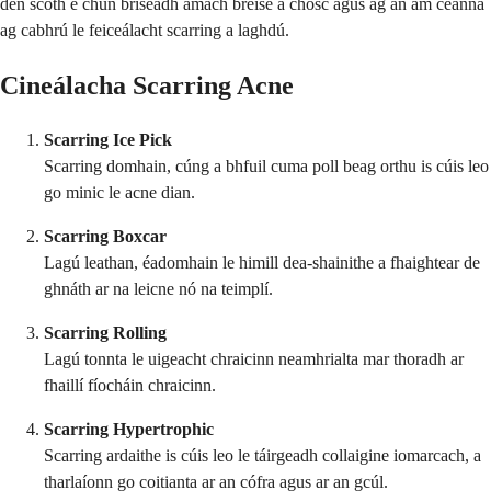
den scoth é chun briseadh amach breise a chosc agus ag an am céanna
ag cabhrú le feiceálacht scarring a laghdú.
Cineálacha Scarring Acne
Scarring Ice Pick
Scarring domhain, cúng a bhfuil cuma poll beag orthu is cúis leo
go minic le acne dian.
Scarring Boxcar
Lagú leathan, éadomhain le himill dea-shainithe a fhaightear de
ghnáth ar na leicne nó na teimplí.
Scarring Rolling
Lagú tonnta le uigeacht chraicinn neamhrialta mar thoradh ar
fhaillí fíocháin chraicinn.
Scarring Hypertrophic
Scarring ardaithe is cúis leo le táirgeadh collaigine iomarcach, a
tharlaíonn go coitianta ar an cófra agus ar an gcúl.