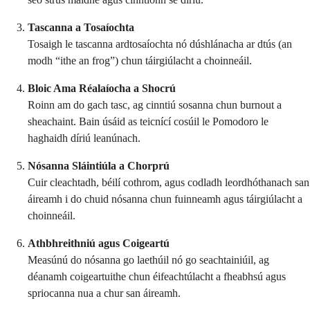
Tascanna a Tosaíochta
Tosaigh le tascanna ardtosaíochta nó dúshlánacha ar dtús (an
modh “ithe an frog”) chun táirgiúlacht a choinneáil.
Bloic Ama Réalaíocha a Shocrú
Roinn am do gach tasc, ag cinntiú sosanna chun burnout a
sheachaint. Bain úsáid as teicnící cosúil le Pomodoro le
haghaidh díriú leanúnach.
Nósanna Sláintiúla a Chorprú
Cuir cleachtadh, béilí cothrom, agus codladh leordhóthanach san
áireamh i do chuid nósanna chun fuinneamh agus táirgiúlacht a
choinneáil.
Athbhreithniú agus Coigeartú
Measúnú do nósanna go laethúil nó go seachtainiúil, ag
déanamh coigeartuithe chun éifeachtúlacht a fheabhsú agus
spriocanna nua a chur san áireamh.