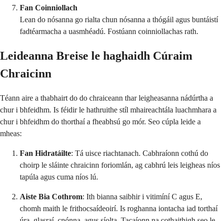
Fan Coinniollach
Lean do nósanna go rialta chun nósanna a thógáil agus buntáistí
fadtéarmacha a uasmhéadú. Fostúann coinniollachas rath.
Leideanna Breise le haghaidh Cúraim
Chraicinn
Téann aire a thabhairt do do chraiceann thar leigheasanna nádúrtha a
chur i bhfeidhm. Is féidir le hathruithe stíl mhaireachtála luachmhara a
chur i bhfeidhm do thorthaí a fheabhsú go mór. Seo cúpla leide a
mheas:
Fan Hidratáilte
: Tá uisce riachtanach. Cabhraíonn cothú do
choirp le sláinte chraicinn foriomlán, ag cabhrú leis leigheas níos
tapúla agus cuma níos lú.
Aiste Bia Cothrom
: Ith bianna saibhir i vitimíní C agus E,
chomh maith le frithocsaídeoirí. Is roghanna iontacha iad torthaí
úra, glasraí, cnónna, agus síolta. Tacaíonn na cothaithigh seo le