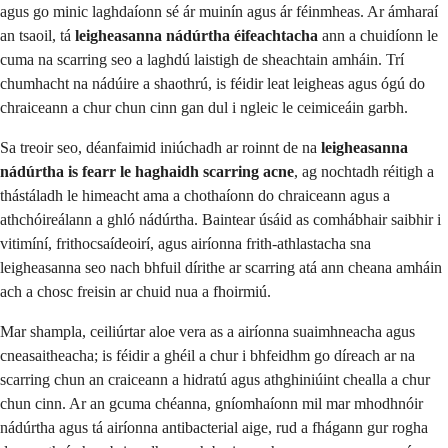
agus go minic laghdaíonn sé ár muinín agus ár féinmheas. Ar ámharaí
an tsaoil, tá
leigheasanna nádúrtha éifeachtacha
ann a chuidíonn le
cuma na scarring seo a laghdú laistigh de sheachtain amháin. Trí
chumhacht na nádúire a shaothrú, is féidir leat leigheas agus ógú do
chraiceann a chur chun cinn gan dul i ngleic le ceimiceáin garbh.
Sa treoir seo, déanfaimid iniúchadh ar roinnt de na
leigheasanna
nádúrtha is fearr le haghaidh scarring acne
, ag nochtadh réitigh a
thástáladh le himeacht ama a chothaíonn do chraiceann agus a
athchóireálann a ghló nádúrtha. Baintear úsáid as comhábhair saibhir i
vitimíní, frithocsaídeoirí, agus airíonna frith-athlastacha sna
leigheasanna seo nach bhfuil dírithe ar scarring atá ann cheana amháin
ach a chosc freisin ar chuid nua a fhoirmiú.
Mar shampla, ceiliúrtar aloe vera as a airíonna suaimhneacha agus
cneasaitheacha; is féidir a ghéil a chur i bhfeidhm go díreach ar na
scarring chun an craiceann a hidratú agus athghiniúint chealla a chur
chun cinn. Ar an gcuma chéanna, gníomhaíonn mil mar mhodhnóir
nádúrtha agus tá airíonna antibacterial aige, rud a fhágann gur rogha