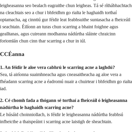
leigheasanna seo bealach eagraithe chun leigheas. Tá sé ríthábhachtach
na cleachtais seo a chur i bhfeidhm go rialta le haghaidh torthaí
optamacha, ag cinntiú gur féidir leat feabhsuithe suntasacha a fheiceáil
i seachtain. Éilíonn an turas chun scarring a bhaint foighne agus
gealltanas, agus cuireann modhanna nádúrtha sláinte chraicinn
foriomlán chun cinn thar scarring a chur in iúl.
CCÉanna
1. An féidir le aloe vera cabhrú le scarring acne a laghdú?
Sea, tá airíonna suaimhneacha agus cneasaitheacha ag aloe vera a
fhéadann scarring acne a éadromú nuair a chuirtear i bhfeidhm go rialta
iad.
2. Cé chomh fada a thógann sé torthaí a fheiceáil ó leigheasanna
nádúrtha le haghaidh scarring acne?
Le húsáid choinniollach, is féidir le leigheasanna nádúrtha feabhsú
infheicthe a thaispeáint i scarring acne laistigh de sheachtain.