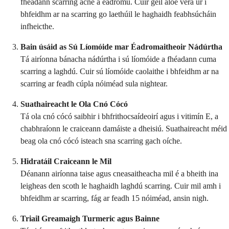
fhéadann scarring acne a éadromú. Cuir géil aloe vera úr i
bhfeidhm ar na scarring go laethúil le haghaidh feabhsúcháin
infheicthe.
Bain úsáid as Sú Líomóide mar Éadromaitheoir Nádúrtha
Tá airíonna bánacha nádúrtha i sú líomóide a fhéadann cuma
scarring a laghdú. Cuir sú líomóide caolaithe i bhfeidhm ar na
scarring ar feadh cúpla nóiméad sula nightear.
Suathaireacht le Ola Cnó Cócó
Tá ola cnó cócó saibhir i bhfrithocsaídeoirí agus i vitimín E, a
chabhraíonn le craiceann damáiste a dheisiú. Suathaireacht méid
beag ola cnó cócó isteach sna scarring gach oíche.
Hidratáil Craiceann le Mil
Déanann airíonna taise agus cneasaitheacha mil é a bheith ina
leigheas den scoth le haghaidh laghdú scarring. Cuir mil amh i
bhfeidhm ar scarring, fág ar feadh 15 nóiméad, ansin nigh.
Triail Greamaigh Turmeric agus Bainne