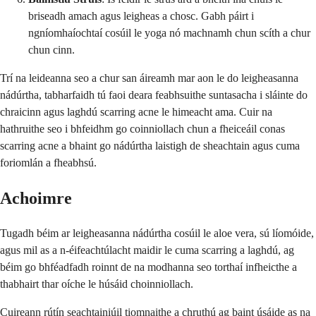
briseadh amach agus leigheas a chosc. Gabh páirt i
ngníomhaíochtaí cosúil le yoga nó machnamh chun scíth a chur
chun cinn.
Trí na leideanna seo a chur san áireamh mar aon le do leigheasanna
nádúrtha, tabharfaidh tú faoi deara feabhsuithe suntasacha i sláinte do
chraicinn agus laghdú scarring acne le himeacht ama. Cuir na
hathruithe seo i bhfeidhm go coinniollach chun a fheiceáil conas
scarring acne a bhaint go nádúrtha laistigh de sheachtain agus cuma
foriomlán a fheabhsú.
Achoimre
Tugadh béim ar leigheasanna nádúrtha cosúil le aloe vera, sú líomóide,
agus mil as a n-éifeachtúlacht maidir le cuma scarring a laghdú, ag
béim go bhféadfadh roinnt de na modhanna seo torthaí infheicthe a
thabhairt thar oíche le húsáid choinniollach.
Cuireann rútín seachtainiúil tiomnaithe a chruthú ag baint úsáide as na