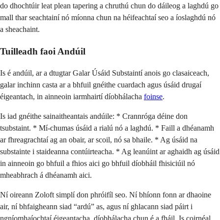
do dhochtúir leat plean tapering a chruthú chun do dáileog a laghdú go
mall thar seachtainí nó míonna chun na héifeachtaí seo a íoslaghdú nó
a sheachaint.
Tuilleadh faoi Andúil
Is é andúil, ar a dtugtar Galar Úsáid Substaintí anois go clasaiceach,
galar inchinn casta ar a bhfuil gnéithe cuardach agus úsáid drugaí
éigeantach, in ainneoin iarmhairtí díobhálacha
foinse
.
Is iad gnéithe sainaitheantais andúile: * Crannróga déine don
tsubstaint. * Mí-chumas úsáid a rialú nó a laghdú. * Faill a dhéanamh
ar fhreagrachtaí ag an obair, ar scoil, nó sa bhaile. * Ag úsáid na
substainte i staideanna contúirteacha. * Ag leanúint ar aghaidh ag úsáid
in ainneoin go bhfuil a fhios aici go bhfuil díobháil fhisiciúil nó
mheabhrach á dhéanamh aici.
Ní oireann Zoloft simplí don phróifíl seo. Ní bhíonn fonn ar dhaoine
air, ní bhfaigheann siad “ardú” as, agus ní ghlacann siad páirt i
ngníomhaíochtaí éigeantacha, díobhálacha chun é a fháil. Is coirnéal