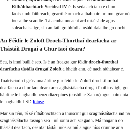
Ríthábhachtach Sceideal IV
é. Is sedatach tapa é chun
faoiseamh láithreach, gearrthéarmach a thabhairt ar imní géar nó
ionsaithe scaoilte. Tá acmhainneacht ard mí-úsáide agus
spleáchais aige, sin an fáth go bhfuil a úsáid rialaithe go docht.
An Féidir le Zoloft Droch-Thorthaí dearfacha ar
Thástáil Drugaí a Chur faoi deara?
Sea, is imní bailí é seo. Is é an freagra gur féidir
droch-thorthaí
dearfacha tástála drugaí Zoloft
a bheith ann, cé nach ráthaítear é.
Tuairiscíodh i gcásanna áirithe gur féidir le Zoloft droch-thorthaí
dearfacha a chur faoi deara ar scagthástálacha drugaí fuail tosaigh, go
háirithe le haghaidh benzodiazepines (cosúil le Xanax) agus uaireanta
le haghaidh LSD
foinse
.
Mar sin féin, tá sé ríthábhachtach a thuiscint gur scagthástálacha iad na
scagthástálacha tosaigh seo - níl iontu ach scagadh. Má thagann do
thástáil dearfach, déanfar tástáil níos sainiúla agus níos cruinne ar a