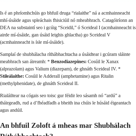
Is é an phríomhchúis go bhfuil druga “rialaithe” ná a acmhainneacht
mhí-úsáide agus spleáchais fhisiciúil nó mheabhrach. Catagóiríonn an
DEA na substaintí seo i gcúig “Sceidil,” ó Sceideal I (acmhainneacht is
airde mí-úsáide, gan úsáid leighis ghlactha) go Sceideal V
(acmhainneacht is ísle mí-úsáide).
Samplaí de shubhálacha ríthábhachtacha a úsáidtear i gcúram sláinte
meabhrach san áireamh: *
Benzodiazepines:
Cosúil le Xanax
(alprazolam) agus Valium (diazepam), de ghnáth Sceideal IV. *
Stíleálaithe:
Cosúil le Adderall (amphetamine) agus Ritalin
(methylphenidate), de ghnáth Sceideal II.
Rialáiltear na cógais seo toisc gur féidir leo sásamh nó “ardú” a
tháirgeadh, rud a d’fhéadfadh a bheith ina chúis le húsáid éigeantach
agus andúil.
An bhfuil Zoloft á mheas mar Shubhálach