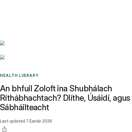
Benchmarks
Stories
FAQ
Sign up / Log in
HEALTH LIBRARY
An bhfuil Zoloft ina Shubhálach
Ríthábhachtach? Dlíthe, Úsáidí, agus
Sábháilteacht
Last updated
7 Eanáir 2026