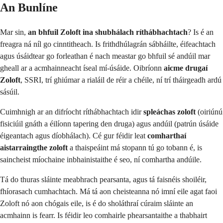
An Bunlíne
Mar sin,
an bhfuil Zoloft ina shubhálach ríthábhachtach
? Is é an
freagra ná níl go cinntitheach. Is frithdhúlagrán sábháilte, éifeachtach
agus úsáidtear go forleathan é nach meastar go bhfuil sé andúil mar
gheall ar a acmhainneacht íseal mí-úsáide. Oibríonn
aicme drugaí
Zoloft
, SSRI, trí ghiúmar a rialáil de réir a chéile, ní trí tháirgeadh ardú
sásúil.
Cuimhnigh ar an difríocht ríthábhachtach idir
spleáchas zoloft
(oiriúnú
fisiciúil gnáth a éilíonn tapering den druga) agus andúil (patrún úsáide
éigeantach agus díobhálach). Cé gur féidir leat
comharthaí
aistarraingthe zoloft
a thaispeáint má stopann tú go tobann é, is
saincheist míochaine inbhainistaithe é seo, ní comhartha andúile.
Tá do thuras sláinte meabhrach pearsanta, agus tá faisnéis shoiléir,
fhíorasach cumhachtach. Má tá aon cheisteanna nó imní eile agat faoi
Zoloft nó aon chógais eile, is é do sholáthraí cúraim sláinte an
acmhainn is fearr. Is féidir leo comhairle phearsantaithe a thabhairt