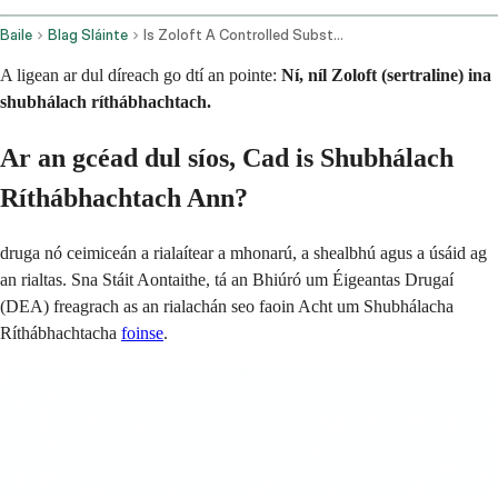
Baile
Blag Sláinte
Is Zoloft A Controlled Substance
A ligean ar dul díreach go dtí an pointe:
Ní, níl Zoloft (sertraline) ina
shubhálach ríthábhachtach.
Ar an gcéad dul síos, Cad is Shubhálach
Ríthábhachtach Ann?
druga nó ceimiceán a rialaítear a mhonarú, a shealbhú agus a úsáid ag
an rialtas. Sna Stáit Aontaithe, tá an Bhiúró um Éigeantas Drugaí
(DEA) freagrach as an rialachán seo faoin Acht um Shubhálacha
Ríthábhachtacha
foinse
.