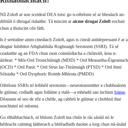
Ríthábhachtach?
Níl Zoloft ar aon sceideal DEA toisc go n-oibríonn sé ar bhealach an-
difriúil ó dhrugaí rialaithe. Tá tuiscint ar
aicme drugaí Zoloft
eochair
chun a thuiscint cén fáth.
Is é sertraline ainm cineálach Zoloft, agus is cineál antidepressant é ar a
dtugtar Inhibitor Athghabhála Roghnaigh Serotonin (SSRI). Tá sé
ceadaithe ag an FDA chun raon coinníollacha a chóireáil, lena n-
áirítear: * Mór-Ord Tromchúisigh (MDD) * Ord Measartha-Éigeantach
(OCD) * Ord Panic * Ord Strus Iar-Thrámaigh (PTSD) * Ord Imní
Sóisialta * Ord Dysphoric Roimh-Mhíosta (PMDD)
Oibríonn SSRIs trí leibhéil serotonin—neurotransmitter a chabhraíonn
le giúmar, codladh agus folláine a rialú—a mhéadú san inchinn
foinse
.
Déanann sé seo de réir a chéile, ag cabhrú le giúmar a chobhsú thar
seachtainí nó míonna.
Go ríthábhachtach, ní bhíonn Zoloft ina chúis le rás sásúil nó le
héifeacht calming láithreach a bhféadfadh daoine a lorg chun mí-úsáid