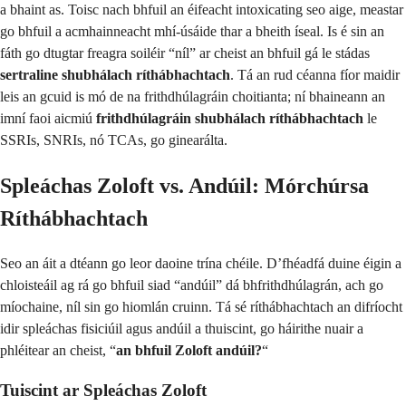
a bhaint as. Toisc nach bhfuil an éifeacht intoxicating seo aige, meastar
go bhfuil a acmhainneacht mhí-úsáide thar a bheith íseal. Is é sin an
fáth go dtugtar freagra soiléir “níl” ar cheist an bhfuil gá le stádas
sertraline shubhálach ríthábhachtach
. Tá an rud céanna fíor maidir
leis an gcuid is mó de na frithdhúlagráin choitianta; ní bhaineann an
imní faoi aicmiú
frithdhúlagráin shubhálach ríthábhachtach
le
SSRIs, SNRIs, nó TCAs, go ginearálta.
Spleáchas Zoloft vs. Andúil: Mórchúrsa
Ríthábhachtach
Seo an áit a dtéann go leor daoine trína chéile. D’fhéadfá duine éigin a
chloisteáil ag rá go bhfuil siad “andúil” dá bhfrithdhúlagrán, ach go
míochaine, níl sin go hiomlán cruinn. Tá sé ríthábhachtach an difríocht
idir spleáchas fisiciúil agus andúil a thuiscint, go háirithe nuair a
phléitear an cheist, “
an bhfuil Zoloft andúil?
“
Tuiscint ar Spleáchas Zoloft