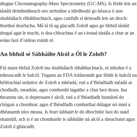
dtugtar Chromatography-Mass Spectrometry (GC-MS). Is féidir leis an
tástáil deimhnitheach seo sertraline a idirdhealú go héasca ó aon
shubhálach ríthábhachtach, agus cuirfidh sí deireadh leis an droch-
thorthaí dearfacha. Má tá tú ag glacadh Zoloft agus go bhfuil tástáil
drugaí agat le teacht, is dea-chleachtas é an t-ionad tástála a chur ar an
eolas faoi d’oideas roimh ré.
An bhfuil sé Sábháilte Alcól a Ól le Zoloft?
Fiú mura bhfuil Zoloft ina shubhálach ríthábhachtach, ní mholtar é a
mheascadh le halcól. Tugann an FDA foláireamh gur féidir le halcól na
héifeachtaí sedative de Zoloft a mhéadú, rud a d’fhéadfadh méadú ar
chodladh, meadrán, agus comhordú lagaithe a chur faoi deara. Ina
theannta sin, is depressant é alcól, rud a d’fhéadfadh buntáistí do
chógais a chomhrac agus d’fhéadfadh comharthaí dúlagar nó imní a
dhéanamh níos measa. Is fearr labhairt le do dhochtúir faoi do staid
shainiúil, ach is é an chomhairle is sábháilte ná alcól a sheachaint agus
Zoloft á ghlacadh.