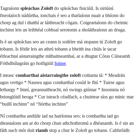
Tagraíonn
spleáchas Zoloft
do spleáchas fisiciúil. Is oiriúnú
fiseolaíoch nádúrtha, ionchais é seo a tharlaíonn nuair a bhíonn do
chorp ag dul i dtaithí ar láithreacht cógais. Coigeartaíonn do cheimic
inchinn leis an leibhéal cobhsaí serotonin a sholáthraíonn an druga.
Is é an spleáchas seo an ceann is soiléire má stopann tú Zoloft go
tobann. Is féidir leis an athrú tobann a bheith ina chúis le tacar
éifeachtaí aistarraingthe míthaitneamhaí, ar a dtugtar Córas Cúiseamh
Frithdhúlagráin go hoifigiúil
foinse
.
I measc
comharthaí aistarraingthe zoloft
coitianta tá: * Meadrán
agus vertigo * Nausea agus comharthaí cosúil le fliú * Tuirse agus
lethargy * Imní, greannaitheacht, nó swings giúmar * Insomnia nó
brionglóidí beoga * Cur isteach céadfach, a chuirtear síos go minic mar
“buillí inchinn” nó “fiórtha inchinn”
Ní comhartha andúile iad na hairíonna seo; is comhartha iad go
dteastaíonn am ar do chorp chun athchothromú a dhéanamh. Is é sin an
fáth nach mór duit
riamh
stop a chur le Zoloft go tobann. Cabhróidh