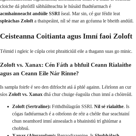
cloiche dá phróifíl sábháilteachta le húsáid fhadtéarmach é
acmhainneacht andúile SSRI
íseal. Mar sin, cé gur féidir leat
spleáchas Zoloft
a thaispeáint, níl sé mar an gcéanna le bheith andúil.
Ceisteanna Coitianta agus Imní faoi Zoloft
Téimid i ngleic le cúpla ceist phraiticiúil eile a thagann suas go minic.
Zoloft vs. Xanax: Cén Fáth a bhfuil Ceann Rialaithe
agus an Ceann Eile Nár Rinne?
Is sampla foirfe é seo den difríocht atá á phlé againn. Léiríonn an cur
síos
Zoloft vs. Xanax
dhá chur chuige éagsúla chun imní a chóireáil.
Zoloft (Sertraline):
Frithdhúlagrán SSRI.
Níl sé rialaithe
. Is
cógas fadtéarmach é a oibríonn de réir a chéile thar seachtainí
chun neamhord imní ainsealach a bhainistiú trí ghiúmar a
chobhsú.
Xanax (Alprazolam):
Benzodiazepine. Is
Shubhálach