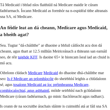
Tá Medicaid i bhfad níos flaithiúil ná Medicare maidir le cúram
fadtéarmach. Íocann Medicaid as formhór na n-ospidéal tithe altranais
sna SA, ní Medicare.
An féidir leat an dá cheann, Medicare agus Medicaid,
a bheith agat?
Sea. Tugtar "dá-cháilithe" ar dhaoine a bhfuil cáilíocht acu don dá
cheann, agus thart ar 12.5 milliún Meiriceánach a thiteann san earnáil
seo, de réir
taighde KFF
. Is daoine 65+ le hioncam íseal iad an chuid is
mó acu.
Oibríonn clúdach
Medicare
Medicaid
do dhaoine dhá-cháilithe mar
seo:
Is é Medicare an príomhíocóir
do sheirbhísí leighis a chlúdaíonn
sé, agus
tosaíonn Medicaid ag íoc préimheanna Medicare,
comhíocaíochtaí, agus asbhaintí
, móide seirbhísí nach gclúdaíonn
Medicare (cúram fadtéarmach, go minic fiaclóireacht agus radharc).
Is ceann de na socruithe árachais sláinte is cuimsithí atá ar fáil sna SA