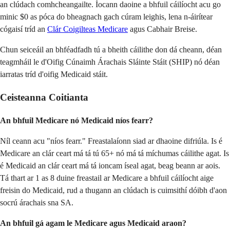
an clúdach comhcheangailte. Íocann daoine a bhfuil cáilíocht acu go
minic $0 as póca do bheagnach gach cúram leighis, lena n-áirítear
cógaisí tríd an
Clár Coigilteas Medicare
agus Cabhair Breise.
Chun seiceáil an bhféadfadh tú a bheith cáilithe don dá cheann, déan
teagmháil le d'Oifig Cúnaimh Árachais Sláinte Stáit (SHIP) nó déan
iarratas tríd d'oifig Medicaid stáit.
Ceisteanna Coitianta
An bhfuil Medicare nó Medicaid níos fearr?
Níl ceann acu "níos fearr." Freastalaíonn siad ar dhaoine difriúla. Is é
Medicare an clár ceart má tá tú 65+ nó má tá míchumas cáilithe agat. Is
é Medicaid an clár ceart má tá ioncam íseal agat, beag beann ar aois.
Tá thart ar 1 as 8 duine freastail ar Medicare a bhfuil cáilíocht aige
freisin do Medicaid, rud a thugann an clúdach is cuimsithí dóibh d'aon
socrú árachais sna SA.
An bhfuil gá agam le Medicare agus Medicaid araon?