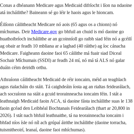
Conas a dhéanann Medicare agus Medicaid difríocht i líon na ndaoine
atá incháilithe? Baineann sé go léir le haois agus le hioncam.
Éilíonn cáilitheacht Medicare nó aois (65 agus os a chionn) nó
míchumas. Deir
Medicare.gov
go bhfuil an chuid is mó daoine go
huathoibríoch incháilithe ar an gcoinníoll go raibh siad féin nó a gcéilí
ag obair ar feadh 10 mbliana ar a laghad (40 ráithe) ag íoc cánacha
Medicare. Faigheann daoine faoi 65 cáilithe má fuair siad Diceal
Sochair Míchumais (SSDI) ar feadh 24 mí, nó má tá ALS nó galar
duáin céim deiridh orthu.
Athraíonn cáilitheacht Medicaid de réir ioncaim, méid an teaghlach
agus rialacháin do stáit. Tá caighdeáin íosta ag an rialtas feidearálach,
ach socraíonn na stáit a gcuid teorainneacha ioncaim féin. I stát a
leathnaigh Medicaid faoin ACA, tá daoine fásta incháilithe suas le 138
faoin gcéad den Leibhéal Bochtanais Feidearálach (thart ar 20,800 in
2026). I stát nach bhfuil leathnaithe, tá na teorainneacha ioncaim i
bhfad níos ísle nó níl ach grúpaí áirithe incháilithe (daoine torracha,
tuismitheoirí, leanaí, daoine faoi mhíchumas).