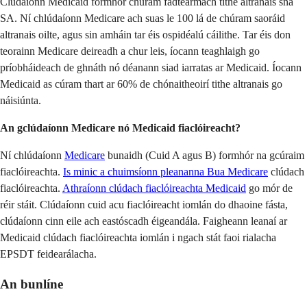
Clúdaíonn Medicaid formhór chúram fadtéarmach tithe altranais sna
SA. Ní chlúdaíonn Medicare ach suas le 100 lá de chúram saoráid
altranais oilte, agus sin amháin tar éis ospidéalú cáilithe. Tar éis don
teorainn Medicare deireadh a chur leis, íocann teaghlaigh go
príobháideach de ghnáth nó déanann siad iarratas ar Medicaid. Íocann
Medicaid as cúram thart ar 60% de chónaitheoirí tithe altranais go
náisiúnta.
An gclúdaíonn Medicare nó Medicaid fiaclóireacht?
Ní chlúdaíonn
Medicare
bunaidh (Cuid A agus B) formhór na gcúraim
fiaclóireachta.
Is minic a chuimsíonn
pleananna Bua Medicare
clúdach
fiaclóireachta.
Athraíonn
clúdach fiaclóireachta Medicaid
go mór de
réir stáit. Clúdaíonn cuid acu fiaclóireacht iomlán do dhaoine fásta,
clúdaíonn cinn eile ach eastóscadh éigeandála. Faigheann leanaí ar
Medicaid clúdach fiaclóireachta iomlán i ngach stát faoi rialacha
EPSDT feidearálacha.
An bunlíne