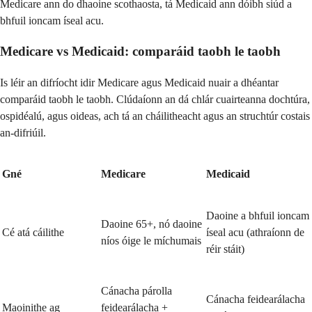
Medicare ann do dhaoine scothaosta, tá Medicaid ann dóibh siúd a
bhfuil ioncam íseal acu.
Medicare vs Medicaid: comparáid taobh le taobh
Is léir an difríocht idir Medicare agus Medicaid nuair a dhéantar
comparáid taobh le taobh. Clúdaíonn an dá chlár cuairteanna dochtúra,
ospidéalú, agus oideas, ach tá an cháilitheacht agus an struchtúr costais
an-difriúil.
Gné
Medicare
Medicaid
Daoine a bhfuil ioncam
Daoine 65+, nó daoine
Cé atá cáilithe
íseal acu (athraíonn de
níos óige le míchumais
réir stáit)
Cánacha párolla
Cánacha feidearálacha
Maoinithe ag
feidearálacha +