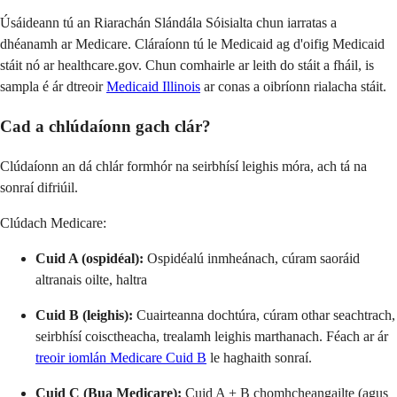
Úsáideann tú an Riarachán Slándála Sóisialta chun iarratas a
dhéanamh ar Medicare. Cláraíonn tú le Medicaid ag d'oifig Medicaid
stáit nó ar healthcare.gov. Chun comhairle ar leith do stáit a fháil, is
sampla é ár dtreoir
Medicaid Illinois
ar conas a oibríonn rialacha stáit.
Cad a chlúdaíonn gach clár?
Clúdaíonn an dá chlár formhór na seirbhísí leighis móra, ach tá na
sonraí difriúil.
Clúdach Medicare:
Cuid A (ospidéal):
Ospidéalú inmheánach, cúram saoráid
altranais oilte, haltra
Cuid B (leighis):
Cuairteanna dochtúra, cúram othar seachtrach,
seirbhísí coisctheacha, trealamh leighis marthanach. Féach ar ár
treoir iomlán
Medicare Cuid B
le haghaith sonraí.
Cuid C (Bua Medicare):
Cuid A + B chomhcheangailte (agus