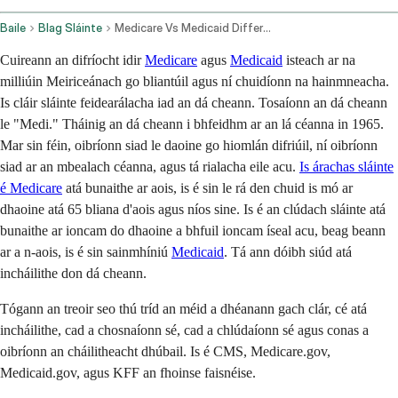
Baile
Blag Sláinte
Medicare Vs Medicaid Difference Eligibility Coverage
Cuireann an difríocht idir
Medicare
agus
Medicaid
isteach ar na
milliúin Meiriceánach go bliantúil agus ní chuidíonn na hainmneacha.
Is cláir sláinte feidearálacha iad an dá cheann. Tosaíonn an dá cheann
le "Medi." Tháinig an dá cheann i bhfeidhm ar an lá céanna in 1965.
Mar sin féin, oibríonn siad le daoine go hiomlán difriúil, ní oibríonn
siad ar an mbealach céanna, agus tá rialacha eile acu.
Is árachas sláinte
é Medicare
atá bunaithe ar aois, is é sin le rá den chuid is mó ar
dhaoine atá 65 bliana d'aois agus níos sine. Is é an clúdach sláinte atá
bunaithe ar ioncam do dhaoine a bhfuil ioncam íseal acu, beag beann
ar a n-aois, is é sin sainmhíniú
Medicaid
. Tá ann dóibh siúd atá
incháilithe don dá cheann.
Tógann an treoir seo thú tríd an méid a dhéanann gach clár, cé atá
incháilithe, cad a chosnaíonn sé, cad a chlúdaíonn sé agus conas a
oibríonn an cháilitheacht dhúbail. Is é CMS, Medicare.gov,
Medicaid.gov, agus KFF an fhoinse faisnéise.