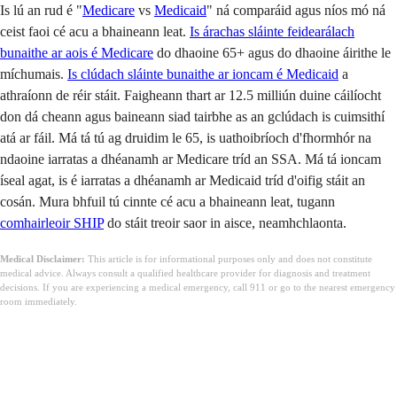
Is lú an rud é "
Medicare
vs
Medicaid
" ná comparáid agus níos mó ná
ceist faoi cé acu a bhaineann leat.
Is árachas sláinte feidearálach
bunaithe ar aois é Medicare
do dhaoine 65+ agus do dhaoine áirithe le
míchumais.
Is clúdach sláinte bunaithe ar ioncam é Medicaid
a
athraíonn de réir stáit. Faigheann thart ar 12.5 milliún duine cáilíocht
don dá cheann agus baineann siad tairbhe as an gclúdach is cuimsithí
atá ar fáil. Má tá tú ag druidim le 65, is uathoibríoch d'fhormhór na
ndaoine iarratas a dhéanamh ar Medicare tríd an SSA. Má tá ioncam
íseal agat, is é iarratas a dhéanamh ar Medicaid tríd d'oifig stáit an
cosán. Mura bhfuil tú cinnte cé acu a bhaineann leat, tugann
comhairleoir SHIP
do stáit treoir saor in aisce, neamhchlaonta.
Medical Disclaimer:
This article is for informational purposes only and does not constitute
medical advice. Always consult a qualified healthcare provider for diagnosis and treatment
decisions. If you are experiencing a medical emergency, call 911 or go to the nearest emergency
room immediately.