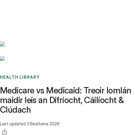
Benchmarks
Stories
FAQ
Sign up / Log in
HEALTH LIBRARY
Medicare vs Medicaid: Treoir Iomlán
maidir leis an Difríocht, Cáilíocht &
Clúdach
Last updated
3 Bealtaine 2026