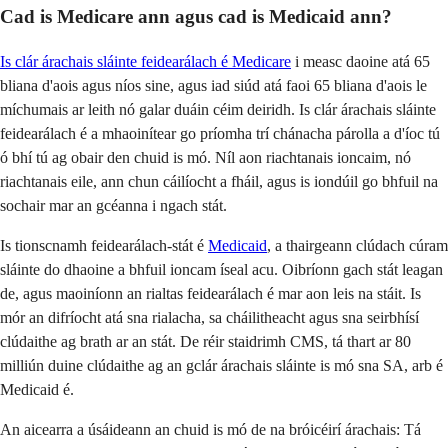
Cad is Medicare ann agus cad is Medicaid ann?
Is clár árachais sláinte feidearálach é
Medicare
i measc daoine atá 65
bliana d'aois agus níos sine, agus iad siúd atá faoi 65 bliana d'aois le
míchumais ar leith nó galar duáin céim deiridh. Is clár árachais sláinte
feidearálach é a mhaoinítear go príomha trí chánacha párolla a d'íoc tú
ó bhí tú ag obair den chuid is mó. Níl aon riachtanais ioncaim, nó
riachtanais eile, ann chun cáilíocht a fháil, agus is iondúil go bhfuil na
sochair mar an gcéanna i ngach stát.
Is tionscnamh feidearálach-stát é
Medicaid
, a thairgeann clúdach cúram
sláinte do dhaoine a bhfuil ioncam íseal acu. Oibríonn gach stát leagan
de, agus maoiníonn an rialtas feidearálach é mar aon leis na stáit. Is
mór an difríocht atá sna rialacha, sa cháilitheacht agus sna seirbhísí
clúdaithe ag brath ar an stát. De réir staidrimh CMS, tá thart ar 80
milliún duine clúdaithe ag an gclár árachais sláinte is mó sna SA, arb é
Medicaid é.
An aicearra a úsáideann an chuid is mó de na bróicéirí árachais: Tá