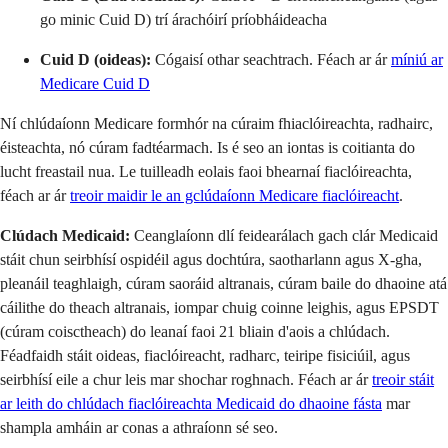
go minic Cuid D) trí árachóirí príobháideacha
Cuid D (oideas):
Cógaisí othar seachtrach. Féach ar ár
míniú ar
Medicare Cuid D
Ní chlúdaíonn Medicare formhór na cúraim fhiaclóireachta, radhairc,
éisteachta, nó cúram fadtéarmach. Is é seo an iontas is coitianta do
lucht freastail nua. Le tuilleadh eolais faoi bhearnaí fiaclóireachta,
féach ar ár
treoir maidir le
an gclúdaíonn Medicare fiaclóireacht
.
Clúdach Medicaid:
Ceanglaíonn dlí feidearálach gach clár Medicaid
stáit chun seirbhísí ospidéil agus dochtúra, saotharlann agus X-gha,
pleanáil teaghlaigh, cúram saoráid altranais, cúram baile do dhaoine atá
cáilithe do theach altranais, iompar chuig coinne leighis, agus EPSDT
(cúram coisctheach) do leanaí faoi 21 bliain d'aois a chlúdach.
Féadfaidh stáit oideas, fiaclóireacht, radharc, teiripe fisiciúil, agus
seirbhísí eile a chur leis mar shochar roghnach. Féach ar ár
treoir stáit
ar leith do chlúdach fiaclóireachta Medicaid do dhaoine fásta
mar
shampla amháin ar conas a athraíonn sé seo.