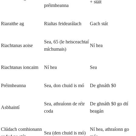
+ stáit
préimheanna
Riaraithe ag
Rialtas feidearálach
Gach stát
Sea, 65 (le heisceachtaí
Riachtanas aoise
Ní hea
míchumais)
Riachtanas ioncaim
Ní hea
Sea
Préimheanna
Sea, don chuid is mó
De ghnáth $0
Sea, athraíonn de réir
De ghnáth $0 go dtí
Asbhaintí
coda
beagán
Clúdach comhionann
Ní hea, athraíonn go
Sea (den chuid is mó)