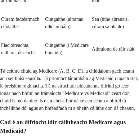
ar fud na stát
mór
Cúram fadtéarmach
Cúngaithe (altranas
Sea (tithe altranais,
clúdaithe
oilte amháin)
cúram sa bhaile)
Fiaclóireachta,
Cúngaithe (i Medicare
Athraíonn de réir stáit
radharc, éisteacht
bunaidh)
Tá ceithre chuid ag Medicare (A, B, C, D), a chlúdaíonn gach ceann
acu seirbhísí éagsúla. Tá príomhchlár amháin ag Medicaid i ngach stát,
le breisithe roghnacha. Tá na struchtúir phleananna difriúil go leor
ionas nach bhfuil an frámaíocht "Medicare vs Medicaid" ceart don
chuid is mó daoine. Is é an cheist fíor ná cé acu ceann a bhfuil tú
incháilithe dó, agus an bhféadfadh tú a bheith cáilithe don dá cheann.
Cad é an difríocht idir cáilitheacht Medicare agus
Medicaid?