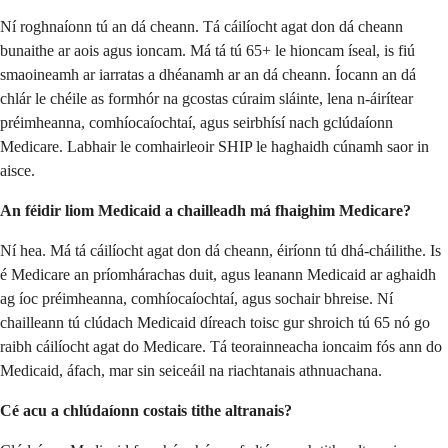
Ní roghnaíonn tú an dá cheann. Tá cáilíocht agat don dá cheann
bunaithe ar aois agus ioncam. Má tá tú 65+ le hioncam íseal, is fiú
smaoineamh ar iarratas a dhéanamh ar an dá cheann. Íocann an dá
chlár le chéile as formhór na gcostas cúraim sláinte, lena n-áirítear
préimheanna, comhíocaíochtaí, agus seirbhísí nach gclúdaíonn
Medicare. Labhair le comhairleoir SHIP le haghaidh cúnamh saor in
aisce.
An féidir liom Medicaid a chailleadh má fhaighim Medicare?
Ní hea. Má tá cáilíocht agat don dá cheann, éiríonn tú dhá-cháilithe. Is
é Medicare an príomhárachas duit, agus leanann Medicaid ar aghaidh
ag íoc préimheanna, comhíocaíochtaí, agus sochair bhreise. Ní
chailleann tú clúdach Medicaid díreach toisc gur shroich tú 65 nó go
raibh cáilíocht agat do Medicare. Tá teorainneacha ioncaim fós ann do
Medicaid, áfach, mar sin seiceáil na riachtanais athnuachana.
Cé acu a chlúdaíonn costais tithe altranais?