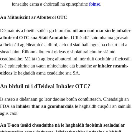
ionsaithe asma a chóireáil ná epinephrine
foinse
.
An Míthuiscint ar Albuterol OTC
Déanaimis a bheith soiléir go hiomlán:
níl aon rud mar sin le inhaler
albuterol OTC sna Stáit Aontaithe.
D’fhéadfá suíomhanna gréasáin
a fheiceáil ag éileamh é a dhíol, ach níl siad bailí agus ba cheart iad a
sheachaint. Éilíonn albuterol oideas ó sholáthraí cúraim sláinte
ceadúnaithe. Má tá tú ag lorg albuterol, ní mór duit dochtúir a fheiceáil.
Is é epinephrine an t-aon mhíochaine atá bunaithe ar
inhaler neamh-
oideas
le haghaidh asma ceadaithe sna SA.
An bhfuil tú i dTeideal Inhaler OTC?
Is anseo a dhéanann go leor daoine botún contúirteach. Cheadaigh an
FDA an
inhaler thar an gcomhardála
le haghaidh cuspóir an-sainiúil
agus caol.
An T-aon úsáid cheadaithe ná le haghaidh faoisimh sealadaí ar