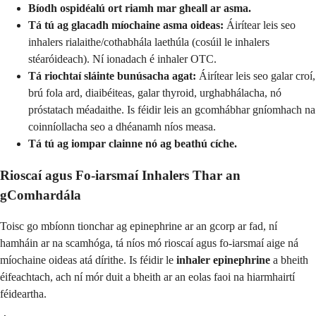
Bíodh ospidéalú ort riamh mar gheall ar asma.
Tá tú ag glacadh míochaine asma oideas:
Áirítear leis seo
inhalers rialaithe/cothabhála laethúla (cosúil le inhalers
stéaróideach). Ní ionadach é inhaler OTC.
Tá riochtaí sláinte bunúsacha agat:
Áirítear leis seo galar croí,
brú fola ard, diaibéiteas, galar thyroid, urghabhálacha, nó
próstatach méadaithe. Is féidir leis an gcomhábhar gníomhach na
coinníollacha seo a dhéanamh níos measa.
Tá tú ag iompar clainne nó ag beathú cíche.
Rioscaí agus Fo-iarsmaí Inhalers Thar an
gComhardála
Toisc go mbíonn tionchar ag epinephrine ar an gcorp ar fad, ní
hamháin ar na scamhóga, tá níos mó rioscaí agus fo-iarsmaí aige ná
míochaine oideas atá dírithe. Is féidir le
inhaler epinephrine
a bheith
éifeachtach, ach ní mór duit a bheith ar an eolas faoi na hiarmhairtí
féideartha.