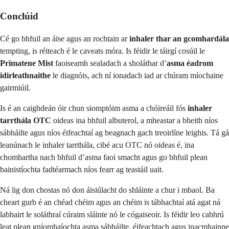
Conclúid
Cé go bhfuil an áise agus an rochtain ar
inhaler thar an gcomhardála
tempting, is réiteach é le caveats móra. Is féidir le táirgí cosúil le
Primatene Mist
faoiseamh sealadach a sholáthar d’
asma éadrom
idirleathnaithe
le diagnóis, ach ní ionadach iad ar chúram míochaine
gairmiúil.
Is é an caighdeán óir chun siomptóim asma a chóireáil fós
inhaler
tarrthála OTC
oideas ina bhfuil albuterol, a mheastar a bheith níos
sábháilte agus níos éifeachtaí ag beagnach gach treoirlíne leighis. Tá gá
leanúnach le inhaler tarrthála, cibé acu OTC nó oideas é, ina
chomhartha nach bhfuil d’asma faoi smacht agus go bhfuil plean
bainistíochta fadtéarmach níos fearr ag teastáil uait.
Ná lig don chostas nó don áisiúlacht do shláinte a chur i mbaol. Ba
cheart gurb é an chéad chéim agus an chéim is tábhachtaí atá agat ná
labhairt le soláthraí cúraim sláinte nó le cógaiseoir. Is féidir leo cabhrú
leat plean gníomhaíochta asma sábháilte, éifeachtach agus inacmhainne