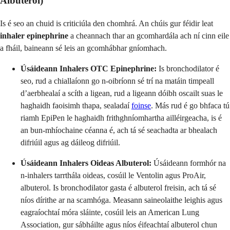
Albuterol)
Is é seo an chuid is criticiúla den chomhrá. An chúis gur féidir leat
inhaler epinephrine
a cheannach thar an gcomhardála ach ní cinn eile
a fháil, baineann sé leis an gcomhábhar gníomhach.
Úsáideann Inhalers OTC Epinephrine:
Is bronchodilator é
seo, rud a chiallaíonn go n-oibríonn sé trí na matáin timpeall
d’aerbhealaí a scíth a ligean, rud a ligeann dóibh oscailt suas le
haghaidh faoisimh thapa, sealadaí
foinse
. Más rud é go bhfaca tú
riamh EpiPen le haghaidh frithghníomhartha ailléirgeacha, is é
an bun-mhíochaine céanna é, ach tá sé seachadta ar bhealach
difriúil agus ag dáileog difriúil.
Úsáideann Inhalers Oideas Albuterol:
Úsáideann formhór na
n-inhalers tarrthála oideas, cosúil le Ventolin agus ProAir,
albuterol. Is bronchodilator gasta é albuterol freisin, ach tá sé
níos dírithe ar na scamhóga. Measann saineolaithe leighis agus
eagraíochtaí móra sláinte, cosúil leis an American Lung
Association, gur sábháilte agus níos éifeachtaí albuterol chun