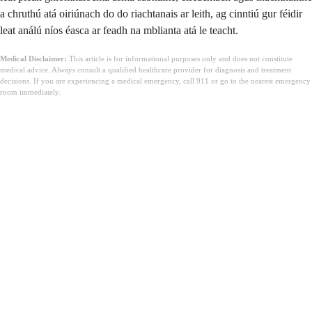
a chruthú atá oiriúnach do do riachtanais ar leith, ag cinntiú gur féidir
leat análú níos éasca ar feadh na mblianta atá le teacht.
Medical Disclaimer:
This article is for informational purposes only and does not constitute
medical advice. Always consult a qualified healthcare provider for diagnosis and treatment
decisions. If you are experiencing a medical emergency, call 911 or go to the nearest emergency
room immediately.