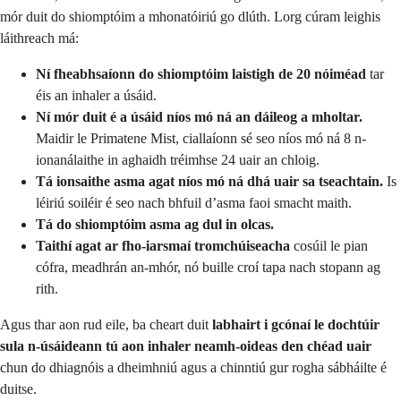
mór duit do shiomptóim a mhonatóiriú go dlúth. Lorg cúram leighis
láithreach má:
Ní fheabhsaíonn do shiomptóim laistigh de 20 nóiméad
tar
éis an inhaler a úsáid.
Ní mór duit é a úsáid níos mó ná an dáileog a mholtar.
Maidir le Primatene Mist, ciallaíonn sé seo níos mó ná 8 n-
ionanálaithe in aghaidh tréimhse 24 uair an chloig.
Tá ionsaithe asma agat níos mó ná dhá uair sa tseachtain.
Is
léiriú soiléir é seo nach bhfuil d’asma faoi smacht maith.
Tá do shiomptóim asma ag dul in olcas.
Taithí agat ar fho-iarsmaí tromchúiseacha
cosúil le pian
cófra, meadhrán an-mhór, nó buille croí tapa nach stopann ag
rith.
Agus thar aon rud eile, ba cheart duit
labhairt i gcónaí le dochtúir
sula n-úsáideann tú aon inhaler neamh-oideas den chéad uair
chun do dhiagnóis a dheimhniú agus a chinntiú gur rogha sábháilte é
duitse.