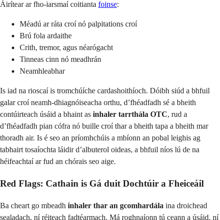
Áirítear ar fho-iarsmaí coitianta
foinse
:
Méadú ar ráta croí nó palpitations croí
Brú fola ardaithe
Crith, tremor, agus néarógacht
Tinneas cinn nó meadhrán
Neamhleabhar
Is iad na rioscaí is tromchúíche cardashoithíoch. Dóibh siúd a bhfuil
galar croí neamh-dhiagnóiseacha orthu, d’fhéadfadh sé a bheith
contúirteach úsáid a bhaint as
inhaler tarrthála OTC
, rud a
d’fhéadfadh pian cófra nó buille croí thar a bheith tapa a bheith mar
thoradh air. Is é seo an príomhchúis a mbíonn an pobal leighis ag
tabhairt tosaíochta láidir d’albuterol oideas, a bhfuil níos lú de na
héifeachtaí ar fud an chórais seo aige.
Red Flags: Cathain is Gá duit Dochtúir a Fheiceáil
Ba cheart go mbeadh
inhaler thar an gcomhardála
ina droichead
sealadach, ní réiteach fadtéarmach. Má roghnaíonn tú ceann a úsáid, ní