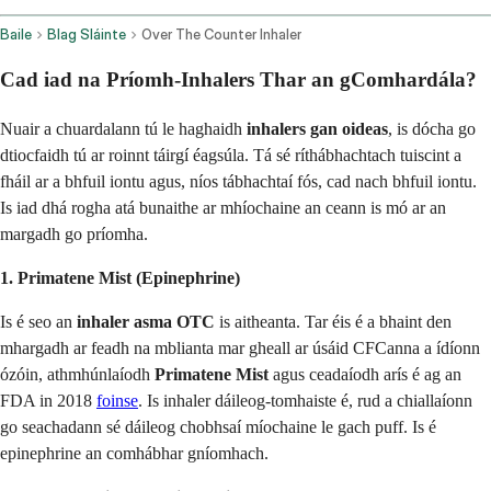
Baile
Blag Sláinte
Over The Counter Inhaler
Cad iad na Príomh-Inhalers Thar an gComhardála?
Nuair a chuardalann tú le haghaidh
inhalers gan oideas
, is dócha go
dtiocfaidh tú ar roinnt táirgí éagsúla. Tá sé ríthábhachtach tuiscint a
fháil ar a bhfuil iontu agus, níos tábhachtaí fós, cad nach bhfuil iontu.
Is iad dhá rogha atá bunaithe ar mhíochaine an ceann is mó ar an
margadh go príomha.
1. Primatene Mist (Epinephrine)
Is é seo an
inhaler asma OTC
is aitheanta. Tar éis é a bhaint den
mhargadh ar feadh na mblianta mar gheall ar úsáid CFCanna a ídíonn
ózóin, athmhúnlaíodh
Primatene Mist
agus ceadaíodh arís é ag an
FDA in 2018
foinse
. Is inhaler dáileog-tomhaiste é, rud a chiallaíonn
go seachadann sé dáileog chobhsaí míochaine le gach puff. Is é
epinephrine an comhábhar gníomhach.