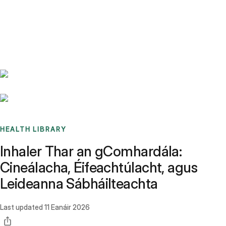
Benchmarks
Stories
FAQ
Sign up / Log in
HEALTH LIBRARY
Inhaler Thar an gComhardála:
Cineálacha, Éifeachtúlacht, agus
Leideanna Sábháilteachta
Last updated
11 Eanáir 2026