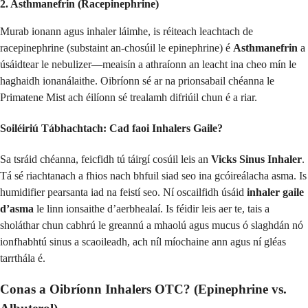
2. Asthmanefrin (Racepinephrine)
Murab ionann agus inhaler láimhe, is réiteach leachtach de
racepinephrine (substaint an-chosúil le epinephrine) é
Asthmanefrin
a
úsáidtear le nebulizer—meaisín a athraíonn an leacht ina cheo mín le
haghaidh ionanálaithe. Oibríonn sé ar na prionsabail chéanna le
Primatene Mist ach éilíonn sé trealamh difriúil chun é a riar.
Soiléiriú Tábhachtach: Cad faoi Inhalers Gaile?
Sa tsráid chéanna, feicfidh tú táirgí cosúil leis an
Vicks Sinus Inhaler
.
Tá sé riachtanach a fhios nach bhfuil siad seo ina gcóireálacha asma. Is
humidifier pearsanta iad na feistí seo. Ní oscailfidh úsáid
inhaler gaile
d’asma
le linn ionsaithe d’aerbhealaí. Is féidir leis aer te, tais a
sholáthar chun cabhrú le greannú a mhaolú agus mucus ó slaghdán nó
ionfhabhtú sinus a scaoileadh, ach níl míochaine ann agus ní gléas
tarrthála é.
Conas a Oibríonn Inhalers OTC? (Epinephrine vs.