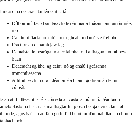
I measc na deacrachtaí féideartha tá:
Dífhoirmiú facial suntasach de réir mar a fhásann an tumóir níos
mó
Cailliúint fiacla iomadúla mar gheall ar damáiste fréimhe
Fracture an chnámh jaw lag
Damáiste do néaróga in aice láimhe, rud a fhágann numbness
buan
Deacracht ag ithe, ag caint, nó ag análú i gcásanna
tromchúiseacha
Athfhillteacht mura ndéantar é a bhaint go hiomlán le linn
cóireála
Is an athfhillteacht tar éis cóireála an casta is mó imní. Féadfaidh
ameloblastoma fás ar ais má fhágtar fiú píosaí beaga den dálaí taobh
thiar de, agus is é sin an fáth go bhfuil baint iomlán máinliachta chomh
tábhachtach.