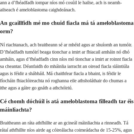
ann a d’fhéadfadh iompar níos mó cosúil le hailse, ach is neamh-
ailseach é ameloblastoma caighdeánach.
An gcaillfidh mé mo chuid fiacla má tá ameloblastoma
orm?
Ní riachtanach, ach braitheann sé ar mhéid agus ar shuíomh an tumóir.
D’fhéadfadh tumóirí beaga tionchar a imirt ar fhiacail amháin nó dhó
amháin, agus d’fhéadfadh cinn níos mó tionchar a imirt ar roinnt fiacla
sa cheantar. Déanfaidh do mháinlia iarracht an oiread fiacla sláintiúla
agus is féidir a shábháil. Má chaithfear fiacla a bhaint, is féidir le
fíocháin fhiaclóireachta nó roghanna eile athsholáthair do chumas a
ithe agus a gáire go gnáth a athchóiriú.
Cé chomh dóchúil is atá ameloblastoma filleadh tar éis
máinliachta?
Braitheann an ráta athfhillte ar an gcineál máinliachta a rinneadh. Tá
rátaí athfhillte níos airde ag cóireálacha coimeádacha de 15-25%, agus