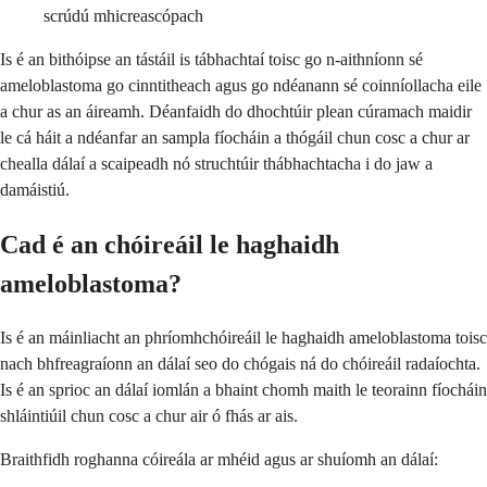
scrúdú mhicreascópach
Is é an bithóipse an tástáil is tábhachtaí toisc go n-aithníonn sé
ameloblastoma go cinntitheach agus go ndéanann sé coinníollacha eile
a chur as an áireamh. Déanfaidh do dhochtúir plean cúramach maidir
le cá háit a ndéanfar an sampla fíocháin a thógáil chun cosc a chur ar
chealla dálaí a scaipeadh nó struchtúir thábhachtacha i do jaw a
damáistiú.
Cad é an chóireáil le haghaidh
ameloblastoma?
Is é an máinliacht an phríomhchóireáil le haghaidh ameloblastoma toisc
nach bhfreagraíonn an dálaí seo do chógais ná do chóireáil radaíochta.
Is é an sprioc an dálaí iomlán a bhaint chomh maith le teorainn fíocháin
shláintiúil chun cosc a chur air ó fhás ar ais.
Braithfidh roghanna cóireála ar mhéid agus ar shuíomh an dálaí: