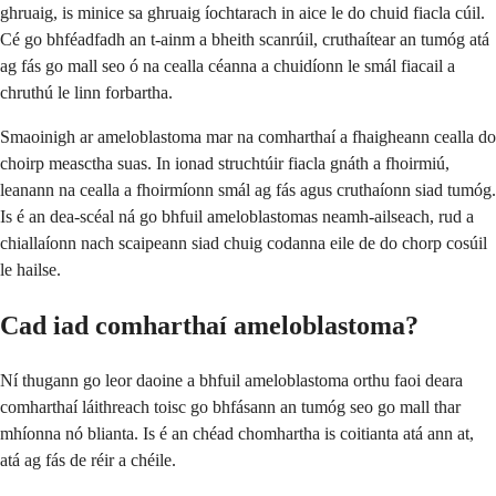
ghruaig, is minice sa ghruaig íochtarach in aice le do chuid fiacla cúil.
Cé go bhféadfadh an t-ainm a bheith scanrúil, cruthaítear an tumóg atá
ag fás go mall seo ó na cealla céanna a chuidíonn le smál fiacail a
chruthú le linn forbartha.
Smaoinigh ar ameloblastoma mar na comharthaí a fhaigheann cealla do
choirp measctha suas. In ionad struchtúir fiacla gnáth a fhoirmiú,
leanann na cealla a fhoirmíonn smál ag fás agus cruthaíonn siad tumóg.
Is é an dea-scéal ná go bhfuil ameloblastomas neamh-ailseach, rud a
chiallaíonn nach scaipeann siad chuig codanna eile de do chorp cosúil
le hailse.
Cad iad comharthaí ameloblastoma?
Ní thugann go leor daoine a bhfuil ameloblastoma orthu faoi deara
comharthaí láithreach toisc go bhfásann an tumóg seo go mall thar
mhíonna nó blianta. Is é an chéad chomhartha is coitianta atá ann at,
atá ag fás de réir a chéile.