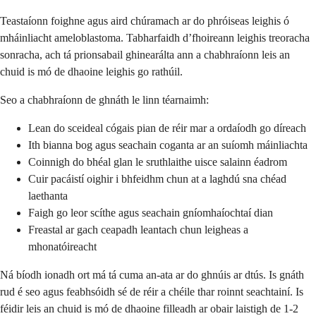
Teastaíonn foighne agus aird chúramach ar do phróiseas leighis ó
mháinliacht ameloblastoma. Tabharfaidh d’fhoireann leighis treoracha
sonracha, ach tá prionsabail ghinearálta ann a chabhraíonn leis an
chuid is mó de dhaoine leighis go rathúil.
Seo a chabhraíonn de ghnáth le linn téarnaimh:
Lean do sceideal cógais pian de réir mar a ordaíodh go díreach
Ith bianna bog agus seachain coganta ar an suíomh máinliachta
Coinnigh do bhéal glan le sruthlaithe uisce salainn éadrom
Cuir pacáistí oighir i bhfeidhm chun at a laghdú sna chéad
laethanta
Faigh go leor scíthe agus seachain gníomhaíochtaí dian
Freastal ar gach ceapadh leantach chun leigheas a
mhonatóireacht
Ná bíodh ionadh ort má tá cuma an-ata ar do ghnúis ar dtús. Is gnáth
rud é seo agus feabhsóidh sé de réir a chéile thar roinnt seachtainí. Is
féidir leis an chuid is mó de dhaoine filleadh ar obair laistigh de 1-2