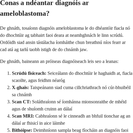
Conas a ndéantar diagnóis ar
ameloblastoma?
De ghnáth, tosaíonn diagnóis ameloblastoma le do dhéantóir fiacla nó
do dhochtúir ag tabhairt faoi deara at neamhghnách le linn scrúdú.
Ordóidh siad ansin tástálacha íomháithe chun breathnú níos fearr ar
cad atá ag tarlú taobh istigh de do chnámh jaw.
De ghnáth, baineann an próiseas diagnóiseach leis seo a leanas:
Scrúdú fisiceach:
Seiceálann do dhochtúir le haghaidh at, fiacla
scaoilte, agus feidhm néaróg
X-ghais:
Taispeánann siad cuma cillchriathrach nó cúr-bhuibéil
sa chnámh
Scan CT:
Soláthraíonn sé íomhánna mionsonraithe de mhéid
agus de shuíomh cruinn an dálaí
Scan MRI:
Cabhraíonn sé le cinneadh an bhfuil tionchar ag an
dálaí ar fhisicí in aice láimhe
Bithóipse:
Deimhníonn sampla beag fíocháin an diagnóis faoi