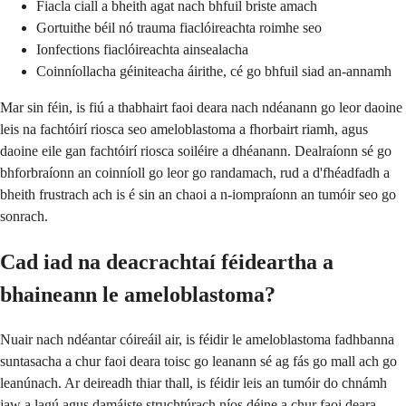
Fiacla ciall a bheith agat nach bhfuil briste amach
Gortuithe béil nó trauma fiaclóireachta roimhe seo
Ionfections fiaclóireachta ainsealacha
Coinníollacha géiniteacha áirithe, cé go bhfuil siad an-annamh
Mar sin féin, is fiú a thabhairt faoi deara nach ndéanann go leor daoine
leis na fachtóirí riosca seo ameloblastoma a fhorbairt riamh, agus
daoine eile gan fachtóirí riosca soiléire a dhéanann. Dealraíonn sé go
bhforbraíonn an coinníoll go leor go randamach, rud a d'fhéadfadh a
bheith frustrach ach is é sin an chaoi a n-iompraíonn an tumóir seo go
sonrach.
Cad iad na deacrachtaí féideartha a
bhaineann le ameloblastoma?
Nuair nach ndéantar cóireáil air, is féidir le ameloblastoma fadhbanna
suntasacha a chur faoi deara toisc go leanann sé ag fás go mall ach go
leanúnach. Ar deireadh thiar thall, is féidir leis an tumóir do chnámh
jaw a lagú agus damáiste struchtúrach níos déine a chur faoi deara.