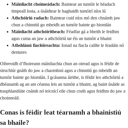
Máinliacht choimeádach:
Baintear an tumóir le héadach
timpeall íosta, a úsáidtear le haghaidh tumóirí níos lú
Athchóiriú radach:
Baintear cuid níos mó den chnámh jaw
chun a chinntiú go mbeidh an tumóir bainte go hiomlán
Máinliacht athchóiritheach:
Féadfar gá a bheith le feidhm
agus cuma an jaw a athchóiriú tar éis an tumóir a bhaint
Athshlánú fiaclóireachta:
Ionad na fiacla caillte le feadáin nó
dentures
Oibreoidh d’fhoireann máinliachta chun an oiread agus is féidir de
struchtúr gnáth do jaw a chaomhnú agus a chinntiú go mbeidh an
tumóir bainte go hiomlán. I gcásanna áirithe, is féidir leo athchóiriú a
dhéanamh ag an am céanna leis an tumóir a bhaint, ag baint úsáide as
trasphlandúite cnámh nó teicnící eile chun cruth agus feidhm do jaw a
choinneáil.
Conas is féidir leat téarnamh a bhainistiú
sa bhaile?