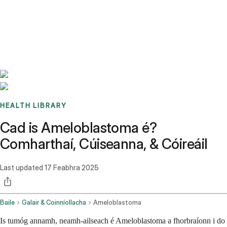
Benchmarks
Stories
FAQ
Sign up / Log in
HEALTH LIBRARY
Cad is Ameloblastoma é?
Comharthaí, Cúiseanna, & Cóireáil
Last updated
17 Feabhra 2025
Baile
Galair & Coinníollacha
Ameloblastoma
Is tumóg annamh, neamh-ailseach é Ameloblastoma a fhorbraíonn i do