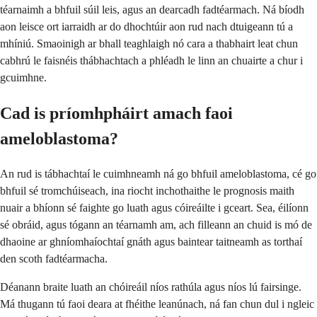
téarnaimh a bhfuil súil leis, agus an dearcadh fadtéarmach. Ná bíodh
aon leisce ort iarraidh ar do dhochtúir aon rud nach dtuigeann tú a
mhíniú. Smaoinigh ar bhall teaghlaigh nó cara a thabhairt leat chun
cabhrú le faisnéis thábhachtach a phléadh le linn an chuairte a chur i
gcuimhne.
Cad is príomhpháirt amach faoi
ameloblastoma?
An rud is tábhachtaí le cuimhneamh ná go bhfuil ameloblastoma, cé go
bhfuil sé tromchúiseach, ina riocht inchothaithe le prognosis maith
nuair a bhíonn sé faighte go luath agus cóireáilte i gceart. Sea, éilíonn
sé obráid, agus tógann an téarnamh am, ach filleann an chuid is mó de
dhaoine ar ghníomhaíochtaí gnáth agus baintear taitneamh as torthaí
den scoth fadtéarmacha.
Déanann braite luath an chóireáil níos rathúla agus níos lú fairsinge.
Má thugann tú faoi deara at fhéithe leanúnach, ná fan chun dul i ngleic