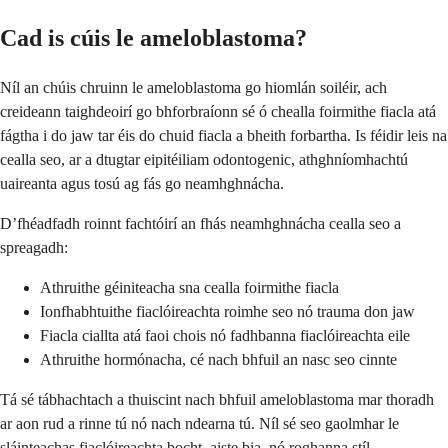
Cad is cúis le ameloblastoma?
Níl an chúis chruinn le ameloblastoma go hiomlán soiléir, ach
creideann taighdeoirí go bhforbraíonn sé ó chealla foirmithe fiacla atá
fágtha i do jaw tar éis do chuid fiacla a bheith forbartha. Is féidir leis na
cealla seo, ar a dtugtar eipitéiliam odontogenic, athghníomhachtú
uaireanta agus tosú ag fás go neamhghnácha.
D’fhéadfadh roinnt fachtóirí an fhás neamhghnácha cealla seo a
spreagadh:
Athruithe géiniteacha sna cealla foirmithe fiacla
Ionfhabhtuithe fiaclóireachta roimhe seo nó trauma don jaw
Fiacla ciallta atá faoi chois nó fadhbanna fiaclóireachta eile
Athruithe hormónacha, cé nach bhfuil an nasc seo cinnte
Tá sé tábhachtach a thuiscint nach bhfuil ameloblastoma mar thoradh
ar aon rud a rinne tú nó nach ndearna tú. Níl sé seo gaolmhar le
sláinteachas fiaclóireachta bocht, aiste bia, nó roghanna stíl