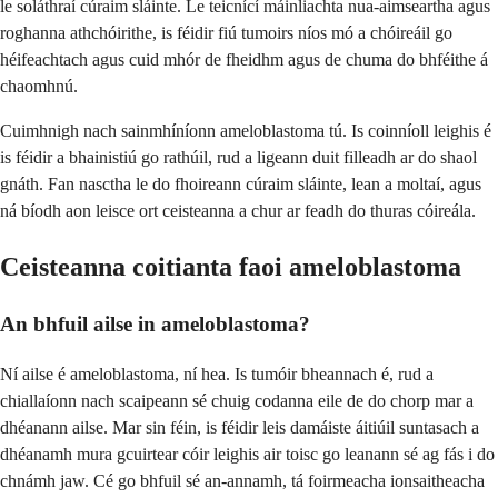
le soláthraí cúraim sláinte. Le teicnící máinliachta nua-aimseartha agus
roghanna athchóirithe, is féidir fiú tumoirs níos mó a chóireáil go
héifeachtach agus cuid mhór de fheidhm agus de chuma do bhféithe á
chaomhnú.
Cuimhnigh nach sainmhíníonn ameloblastoma tú. Is coinníoll leighis é
is féidir a bhainistiú go rathúil, rud a ligeann duit filleadh ar do shaol
gnáth. Fan nasctha le do fhoireann cúraim sláinte, lean a moltaí, agus
ná bíodh aon leisce ort ceisteanna a chur ar feadh do thuras cóireála.
Ceisteanna coitianta faoi ameloblastoma
An bhfuil ailse in ameloblastoma?
Ní ailse é ameloblastoma, ní hea. Is tumóir bheannach é, rud a
chiallaíonn nach scaipeann sé chuig codanna eile de do chorp mar a
dhéanann ailse. Mar sin féin, is féidir leis damáiste áitiúil suntasach a
dhéanamh mura gcuirtear cóir leighis air toisc go leanann sé ag fás i do
chnámh jaw. Cé go bhfuil sé an-annamh, tá foirmeacha ionsaitheacha