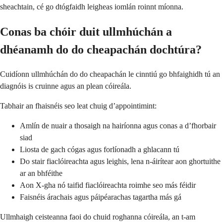
sheachtain, cé go dtógfaidh leigheas iomlán roinnt míonna.
Conas ba chóir duit ullmhúchán a
dhéanamh do do cheapachán dochtúra?
Cuidíonn ullmhúchán do do cheapachán le cinntiú go bhfaighidh tú an
diagnóis is cruinne agus an plean cóireála.
Tabhair an fhaisnéis seo leat chuig d’appointimint:
Amlín de nuair a thosaigh na hairíonna agus conas a d’fhorbair
siad
Liosta de gach cógas agus forlíonadh a ghlacann tú
Do stair fiaclóireachta agus leighis, lena n-áirítear aon ghortuithe
ar an bhféithe
Aon X-gha nó taifid fiaclóireachta roimhe seo más féidir
Faisnéis árachais agus páipéarachas tagartha más gá
Ullmhaigh ceisteanna faoi do chuid roghanna cóireála, an t-am