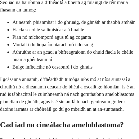
Seo iad na hairíonna a d’fhéadfá a bheith ag fulaingt de réir mar a
fhásann an tumóg:
At neamh-phianmhar i do ghruaig, de ghnáth ar thaobh amháin
Fiacla scaoilte sa limistéar atá buailte
Pian nó míchompord agus tú ag coganta
Murtall i do liopa íochtarach nó i do smig
Athruithe ar an gcaoi a bhfreagraíonn do chuid fiacla le chéile
nuair a ghéilleann tú
Bulge infheicthe nó easaonrú i do ghnúis
I gcásanna annamh, d’fhéadfadh tumóga níos mó at níos suntasaí a
chruthú nó a dhéanamh deacair do bhéal a oscailt go hiomlán. Is é an
rud is tábhachtaí le cuimhneamh ná nach gcruthaíonn ameloblastoma
pian dian de ghnáth, agus is é sin an fáth nach gcuireann go leor
daoine iarratas ar chóireáil go dtí go mbeidh an at an-suntasach.
Cad iad na cineálacha ameloblastoma?