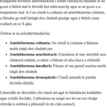
Rangaíonn dochtúirí ameloblastoma i roinnt cineálacha bunaithe ar an
gcaoi a bhfuil siad le feiceáil faoi mhicreascóp agus ar an gcaoi a n-
iompraíonn siad. Is é an cineál is coitianta ná ameloblastoma coitianta,
a fhásann go mall laistigh den chnámh gruaige agus a bhfuil cuma
ceallach air ar X-gha.
Áirítear ar na príomhchineálacha:
Ameloblastoma coitianta:
An cineál is coitianta a fhásann
taobh istigh den chnámh jaw
Ameloblastoma aonchisteach:
Foirmíonn sé mar struchtúr aon-
chisteach amháin, is minic a bhíonn sé níos éasca a chóireáil
Ameloblastoma imeallach:
Fásann sé sna gumaí seachas taobh
istigh den chnámh
Ameloblastoma desmoplastic:
Cineál annamh le patrúin
fíocháin difriúla
Cinneoidh do dhochtúir cén cineál atá agat trí thástálacha íomháithe
agus scrúdú fíocháin. Cabhraíonn an rangú seo leo an cur chuige
cóireála is oiriúnaí a phleanáil do do chás sonrach.