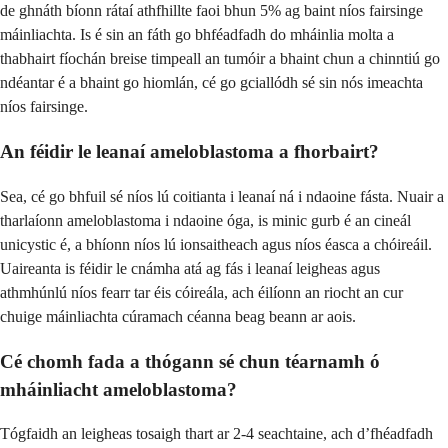
de ghnáth bíonn rátaí athfhillte faoi bhun 5% ag baint níos fairsinge
máinliachta. Is é sin an fáth go bhféadfadh do mháinlia molta a
thabhairt fíochán breise timpeall an tumóir a bhaint chun a chinntiú go
ndéantar é a bhaint go hiomlán, cé go gciallódh sé sin nós imeachta
níos fairsinge.
An féidir le leanaí ameloblastoma a fhorbairt?
Sea, cé go bhfuil sé níos lú coitianta i leanaí ná i ndaoine fásta. Nuair a
tharlaíonn ameloblastoma i ndaoine óga, is minic gurb é an cineál
unicystic é, a bhíonn níos lú ionsaitheach agus níos éasca a chóireáil.
Uaireanta is féidir le cnámha atá ag fás i leanaí leigheas agus
athmhúnlú níos fearr tar éis cóireála, ach éilíonn an riocht an cur
chuige máinliachta cúramach céanna beag beann ar aois.
Cé chomh fada a thógann sé chun téarnamh ó
mháinliacht ameloblastoma?
Tógfaidh an leigheas tosaigh thart ar 2-4 seachtaine, ach d’fhéadfadh