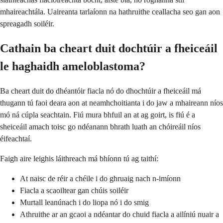
mhaireachtála. Uaireanta tarlaíonn na hathruithe ceallacha seo gan aon
spreagadh soiléir.
Cathain ba cheart duit dochtúir a fheiceáil
le haghaidh ameloblastoma?
Ba cheart duit do dhéantóir fiacla nó do dhochtúir a fheiceáil má
thugann tú faoi deara aon at neamhchoitianta i do jaw a mhaireann níos
mó ná cúpla seachtain. Fiú mura bhfuil an at ag goirt, is fiú é a
sheiceáil amach toisc go ndéanann bhrath luath an chóireáil níos
éifeachtaí.
Faigh aire leighis láithreach má bhíonn tú ag taithí:
At naisc de réir a chéile i do ghruaig nach n-imíonn
Fiacla a scaoiltear gan chúis soiléir
Murtall leanúnach i do liopa nó i do smig
Athruithe ar an gcaoi a ndéantar do chuid fiacla a ailíniú nuair a