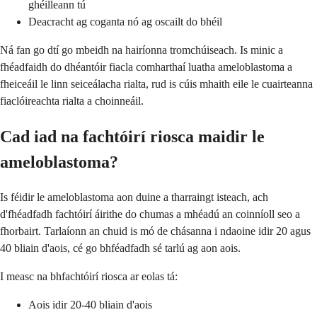
ghéilleann tú
Deacracht ag coganta nó ag oscailt do bhéil
Ná fan go dtí go mbeidh na hairíonna tromchúiseach. Is minic a
fhéadfaidh do dhéantóir fiacla comharthaí luatha ameloblastoma a
fheiceáil le linn seiceálacha rialta, rud is cúis mhaith eile le cuairteanna
fiaclóireachta rialta a choinneáil.
Cad iad na fachtóirí riosca maidir le
ameloblastoma?
Is féidir le ameloblastoma aon duine a tharraingt isteach, ach
d'fhéadfadh fachtóirí áirithe do chumas a mhéadú an coinníoll seo a
fhorbairt. Tarlaíonn an chuid is mó de chásanna i ndaoine idir 20 agus
40 bliain d'aois, cé go bhféadfadh sé tarlú ag aon aois.
I measc na bhfachtóirí riosca ar eolas tá:
Aois idir 20-40 bliain d'aois