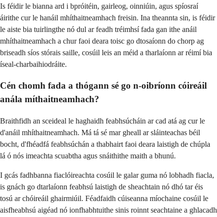
Is féidir le bianna ard i bpróitéin, gairleog, oinniúin, agus spíosraí
áirithe cur le hanáil mhíthaitneamhach freisin. Ina theannta sin, is féidir
le aiste bia tuirlingthe nó dul ar feadh tréimhsí fada gan ithe anáil
mhíthaitneamhach a chur faoi deara toisc go dtosaíonn do chorp ag
briseadh síos stórais saille, cosúil leis an méid a tharlaíonn ar réimí bia
íseal-charbaihiodráite.
Cén chomh fada a thógann sé go n-oibríonn cóireáil
anála míthaitneamhach?
Braithfidh an sceideal le haghaidh feabhsúcháin ar cad atá ag cur le
d'anáil mhíthaitneamhach. Má tá sé mar gheall ar sláinteachas béil
bocht, d'fhéadfá feabhsúchán a thabhairt faoi deara laistigh de chúpla
lá ó nós imeachta scuabtha agus snáithithe maith a bhunú.
I gcás fadhbanna fiaclóireachta cosúil le galar guma nó lobhadh fiacla,
is gnách go dtarlaíonn feabhsú laistigh de sheachtain nó dhó tar éis
tosú ar chóireáil ghairmiúil. Féadfaidh cúiseanna míochaine cosúil le
aisfheabhsú aigéad nó ionfhabhtuithe sinis roinnt seachtaine a ghlacadh