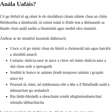
Anála Uafáis?
Cé go bhfuil tú ag obair le do sholáthraí cúram sláinte chun an chúis
fhéideartha a láimhseáil, tá roinnt rudaí is féidir leat a dhéanamh sa
bhaile chun anáil uafáis a bhainistiú agus mothú níos muiníní.
Áirítear ar do straitéisí faoisimh láithreach:
Uisce a ól go minic chun do bhéal a choinneáil tais agus baictéir
a shruthlú amach
Cumaisc shiúcra-saor in aisce a chew nó mints shiúcra-saor a
shú chun seile a spreagadh
Sruthlú le huisce te salainn (leath teaspoon salainn i gcupán
uisce te)
Pearsail úr, mint, nó luibheanna eile a ithe a d’fhéadfadh anáil a
athnuachan go sealadach
Bia láidir-bholadh a sheachaint roimh idirghníomhaíochtaí
sóisialta tábhachtacha