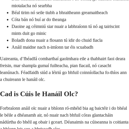
miotalacha nó searbha
Béal tirim nó seile tiubh a bhraitheann greamaitheach
Cóta bán nó buí ar do theanga
Daoine ag céimniú siar nuair a labhraíonn tú nó ag tairiscint
mints duit go minic
Boladh dona nuair a flosann tú idir do chuid fiacla
Anáil maidne nach n-imíonn tar éis scuabadh
Uaireanta, d’fhéadfá comharthaí gaolmhara eile a thabhairt faoi deara
freisin, mar shampla gumaí fuilteacha, pian fiacail, nó casacht
leanúnach. Féadfaidh siúd a léiriú go bhfuil coinníollacha fo-thíos ann
a chuireann le hanáil olc.
Cad is Cúis le Hanáil Olc?
Forbraíonn anáil olc nuair a bhíonn ró-mhéid bia ag baictéir i do bhéal
le béile a dhéanamh air, nó nuair nach bhfuil córas glantacháin
nádúrtha do bhéil ag obair i gceart. Déanaimis na cúiseanna is coitianta
a bhíonn leis seo a bhriseadh síos.