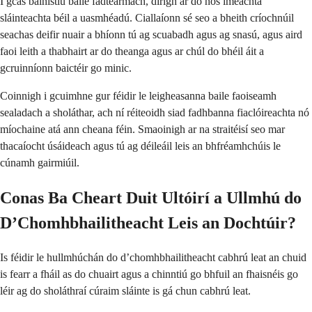
I gcás bainistiú baile fadtéarmach, dírigh ar do nós imeachta
sláinteachta béil a uasmhéadú. Ciallaíonn sé seo a bheith críochnúil
seachas deifir nuair a bhíonn tú ag scuabadh agus ag snasú, agus aird
faoi leith a thabhairt ar do theanga agus ar chúl do bhéil áit a
gcruinníonn baictéir go minic.
Coinnigh i gcuimhne gur féidir le leigheasanna baile faoiseamh
sealadach a sholáthar, ach ní réiteoidh siad fadhbanna fiaclóireachta nó
míochaine atá ann cheana féin. Smaoinigh ar na straitéisí seo mar
thacaíocht úsáideach agus tú ag déileáil leis an bhfréamhchúis le
cúnamh gairmiúil.
Conas Ba Cheart Duit Ultóirí a Ullmhú do
D’Chomhbhailitheacht Leis an Dochtúir?
Is féidir le hullmhúchán do d’chomhbhailitheacht cabhrú leat an chuid
is fearr a fháil as do chuairt agus a chinntiú go bhfuil an fhaisnéis go
léir ag do sholáthraí cúraim sláinte is gá chun cabhrú leat.