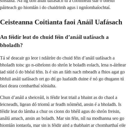
sóisialta. Ná lig don anáil uafásach tú a choinneáil siar ó bheith
páirteach go hiomlán i do chaidrimh agus i ngníomhaíochtaí.
Ceisteanna Coitianta faoi Anáil Uafásach
An féidir leat do chuid féin d’anáil uafásach a
bholadh?
Tá sé deacair go leor i ndáiríre do chuid féin d’anáil uafásach a
bholadh toisc go n-oibríonn do shrón le boladh eolach, lena n-áirítear
iad siúd ó do bhéal féin. Is é sin an fáth nach mbeadh a fhios agat go
bhfuil anáil uafásach ort go dtí go luafaidh duine é nó go dtugann tú
faoi deara comharthaí sóisialta.
Chun d’anáil a sheiceáil, is féidir leat triail a bhaint as do chaol a
leicneadh, ligean dó triomú ar feadh nóiméid, ansin é a bholadh. Is
féidir leat do lámha a chur os cionn do bhéil agus do shrón freisin,
análú amach, ansin an boladh. Mar sin féin, níl na modhanna seo go
hiomlán iontaofa, mar sin is féidir aird a thabhairt ar chomharthaí eile