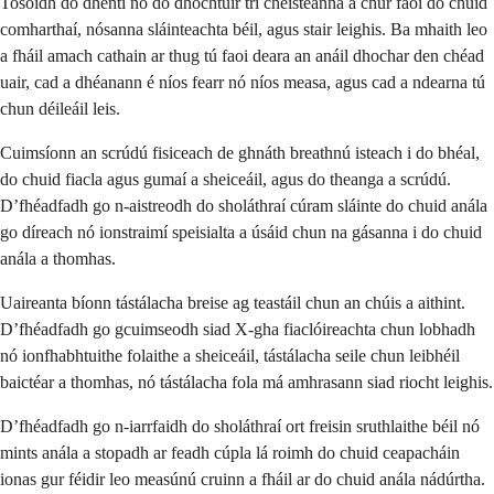
Tosóidh do dhéntí nó do dhochtúir trí cheisteanna a chur faoi do chuid
comharthaí, nósanna sláinteachta béil, agus stair leighis. Ba mhaith leo
a fháil amach cathain ar thug tú faoi deara an anáil dhochar den chéad
uair, cad a dhéanann é níos fearr nó níos measa, agus cad a ndearna tú
chun déileáil leis.
Cuimsíonn an scrúdú fisiceach de ghnáth breathnú isteach i do bhéal,
do chuid fiacla agus gumaí a sheiceáil, agus do theanga a scrúdú.
D’fhéadfadh go n-aistreodh do sholáthraí cúram sláinte do chuid anála
go díreach nó ionstraimí speisialta a úsáid chun na gásanna i do chuid
anála a thomhas.
Uaireanta bíonn tástálacha breise ag teastáil chun an chúis a aithint.
D’fhéadfadh go gcuimseodh siad X-gha fiaclóireachta chun lobhadh
nó ionfhabhtuithe folaithe a sheiceáil, tástálacha seile chun leibhéil
baictéar a thomhas, nó tástálacha fola má amhrasann siad riocht leighis.
D’fhéadfadh go n-iarrfaidh do sholáthraí ort freisin sruthlaithe béil nó
mints anála a stopadh ar feadh cúpla lá roimh do chuid ceapacháin
ionas gur féidir leo measúnú cruinn a fháil ar do chuid anála nádúrtha.