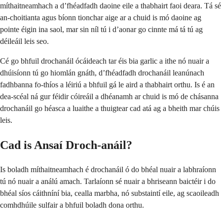
míthaitneamhach a d’fhéadfadh daoine eile a thabhairt faoi deara. Tá sé
an-choitianta agus bíonn tionchar aige ar a chuid is mó daoine ag
pointe éigin ina saol, mar sin níl tú i d’aonar go cinnte má tá tú ag
déileáil leis seo.
Cé go bhfuil drochanáil ócáideach tar éis bia garlic a ithe nó nuair a
dhúisíonn tú go hiomlán gnáth, d’fhéadfadh drochanáil leanúnach
fadhbanna fo-thíos a léiriú a bhfuil gá le aird a thabhairt orthu. Is é an
dea-scéal ná gur féidir cóireáil a dhéanamh ar chuid is mó de chásanna
drochanáil go héasca a luaithe a thuigtear cad atá ag a bheith mar chúis
leis.
Cad is Ansaí Droch-anáil?
Is boladh míthaitneamhach é drochanáil ó do bhéal nuair a labhraíonn
tú nó nuair a análú amach. Tarlaíonn sé nuair a bhriseann baictéir i do
bhéal síos cáithníní bia, cealla marbha, nó substaintí eile, ag scaoileadh
comhdhúile sulfair a bhfuil boladh dona orthu.