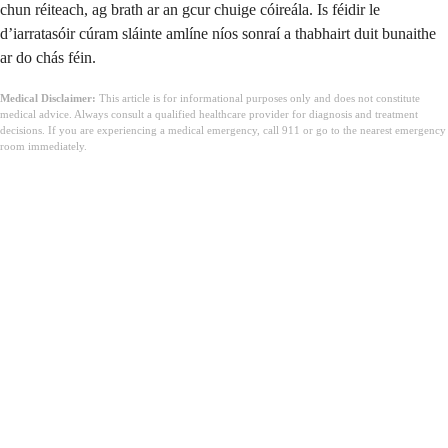
chun réiteach, ag brath ar an gcur chuige cóireála. Is féidir le
d’iarratasóir cúram sláinte amlíne níos sonraí a thabhairt duit bunaithe
ar do chás féin.
Medical Disclaimer:
This article is for informational purposes only and does not constitute
medical advice. Always consult a qualified healthcare provider for diagnosis and treatment
decisions. If you are experiencing a medical emergency, call 911 or go to the nearest emergency
room immediately.