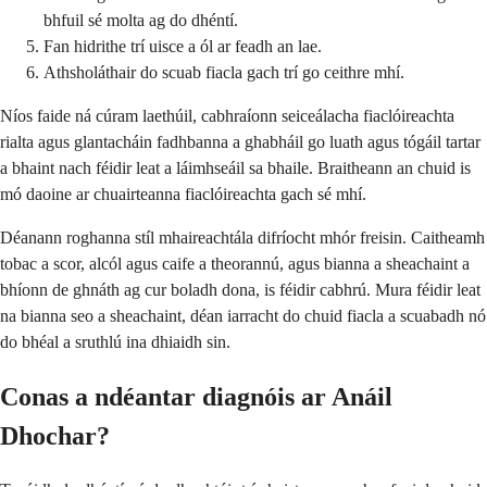
bhfuil sé molta ag do dhéntí.
Fan hidrithe trí uisce a ól ar feadh an lae.
Athsholáthair do scuab fiacla gach trí go ceithre mhí.
Níos faide ná cúram laethúil, cabhraíonn seiceálacha fiaclóireachta
rialta agus glantacháin fadhbanna a ghabháil go luath agus tógáil tartar
a bhaint nach féidir leat a láimhseáil sa bhaile. Braitheann an chuid is
mó daoine ar chuairteanna fiaclóireachta gach sé mhí.
Déanann roghanna stíl mhaireachtála difríocht mhór freisin. Caitheamh
tobac a scor, alcól agus caife a theorannú, agus bianna a sheachaint a
bhíonn de ghnáth ag cur boladh dona, is féidir cabhrú. Mura féidir leat
na bianna seo a sheachaint, déan iarracht do chuid fiacla a scuabadh nó
do bhéal a sruthlú ina dhiaidh sin.
Conas a ndéantar diagnóis ar Anáil
Dhochar?