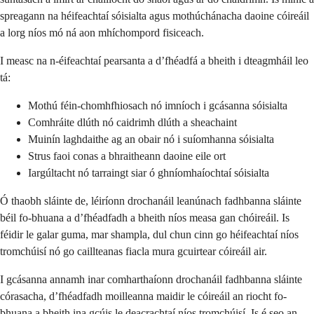
spreagann na héifeachtaí sóisialta agus mothúchánacha daoine cóireáil
a lorg níos mó ná aon mhíchompord fisiceach.
I measc na n-éifeachtaí pearsanta a d’fhéadfá a bheith i dteagmháil leo
tá:
Mothú féin-chomhfhiosach nó imníoch i gcásanna sóisialta
Comhráite dlúth nó caidrimh dlúth a sheachaint
Muinín laghdaithe ag an obair nó i suíomhanna sóisialta
Strus faoi conas a bhraitheann daoine eile ort
Iargúltacht nó tarraingt siar ó ghníomhaíochtaí sóisialta
Ó thaobh sláinte de, léiríonn drochanáil leanúnach fadhbanna sláinte
béil fo-bhuana a d’fhéadfadh a bheith níos measa gan chóireáil. Is
féidir le galar guma, mar shampla, dul chun cinn go héifeachtaí níos
tromchúisí nó go caillteanas fiacla mura gcuirtear cóireáil air.
I gcásanna annamh inar comharthaíonn drochanáil fadhbanna sláinte
córasacha, d’fhéadfadh moilleanna maidir le cóireáil an riocht fo-
bhuana a bheith ina gcúis le deacrachtaí níos tromchúisí. Is é seo an