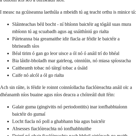
I measc na gcúiseanna laethúla a mbeidh tú ag teacht orthu is minice tá:
Sláinteachas béil bocht - ní bhíonn baictéir ag tógáil suas mura
mbíonn tú ag scuabadh agus ag snáithíniú go rialta
Páirteanna bia greamaithe idir fiacla ar féidir le baictéir a
bhriseadh síos
Béal tirim ó gan go leor uisce a ól nó ó anáil trí do bhéal
Bia láidir-bholadh mar gairleog, oinniúin, nó miasa spíosracha
Caitheamh tobac nó táirgí tobac a úsáid
Caife nó alcól a ól go rialta
Ach sin ráite, is féidir le roinnt coinníollacha fiaclóireachta anáil olc a
dhéanamh níos buaine agus níos deacra a chóireáil duit féin:
Galair guma (gingivitis nó periodontitis) inar ionfhabhtaíonn
baictéir do gumaí
Locht fiacla nó poll a ghabhann bia agus baictéir
Absesses fiaclóireachta nó ionfhabhtuithe
Deintí nó obair fiaclóireachta nach bhfuil oiriúnach go maith