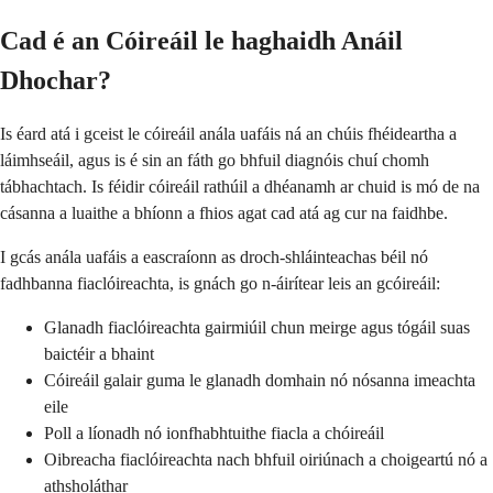
Cad é an Cóireáil le haghaidh Anáil
Dhochar?
Is éard atá i gceist le cóireáil anála uafáis ná an chúis fhéideartha a
láimhseáil, agus is é sin an fáth go bhfuil diagnóis chuí chomh
tábhachtach. Is féidir cóireáil rathúil a dhéanamh ar chuid is mó de na
cásanna a luaithe a bhíonn a fhios agat cad atá ag cur na faidhbe.
I gcás anála uafáis a eascraíonn as droch-shláinteachas béil nó
fadhbanna fiaclóireachta, is gnách go n-áirítear leis an gcóireáil:
Glanadh fiaclóireachta gairmiúil chun meirge agus tógáil suas
baictéir a bhaint
Cóireáil galair guma le glanadh domhain nó nósanna imeachta
eile
Poll a líonadh nó ionfhabhtuithe fiacla a chóireáil
Oibreacha fiaclóireachta nach bhfuil oiriúnach a choigeartú nó a
athsholáthar