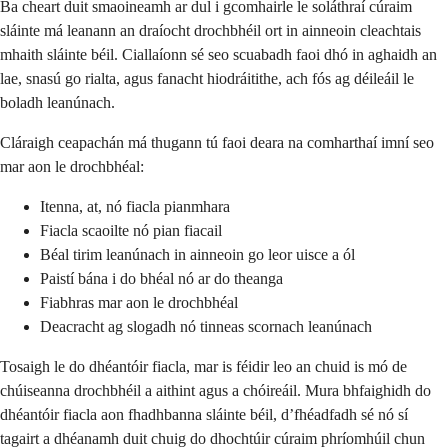
Ba cheart duit smaoineamh ar dul i gcomhairle le soláthraí cúraim
sláinte má leanann an draíocht drochbhéil ort in ainneoin cleachtais
mhaith sláinte béil. Ciallaíonn sé seo scuabadh faoi dhó in aghaidh an
lae, snasú go rialta, agus fanacht hiodráitithe, ach fós ag déileáil le
boladh leanúnach.
Cláraigh ceapachán má thugann tú faoi deara na comharthaí imní seo
mar aon le drochbhéal:
Itenna, at, nó fiacla pianmhara
Fiacla scaoilte nó pian fiacail
Béal tirim leanúnach in ainneoin go leor uisce a ól
Paistí bána i do bhéal nó ar do theanga
Fiabhras mar aon le drochbhéal
Deacracht ag slogadh nó tinneas scornach leanúnach
Tosaigh le do dhéantóir fiacla, mar is féidir leo an chuid is mó de
chúiseanna drochbhéil a aithint agus a chóireáil. Mura bhfaighidh do
dhéantóir fiacla aon fhadhbanna sláinte béil, d’fhéadfadh sé nó sí
tagairt a dhéanamh duit chuig do dhochtúir cúraim phríomhúil chun