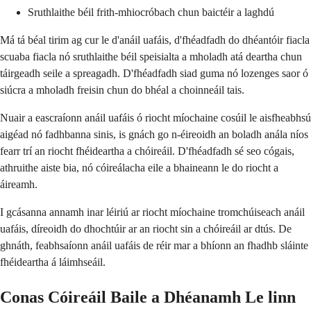
Sruthlaithe béil frith-mhiocróbach chun baictéir a laghdú
Má tá béal tirim ag cur le d'anáil uafáis, d'fhéadfadh do dhéantóir fiacla
scuaba fiacla nó sruthlaithe béil speisialta a mholadh atá deartha chun
táirgeadh seile a spreagadh. D'fhéadfadh siad guma nó lozenges saor ó
siúcra a mholadh freisin chun do bhéal a choinneáil tais.
Nuair a eascraíonn anáil uafáis ó riocht míochaine cosúil le aisfheabhsú
aigéad nó fadhbanna sinis, is gnách go n-éireoidh an boladh anála níos
fearr trí an riocht fhéideartha a chóireáil. D'fhéadfadh sé seo cógais,
athruithe aiste bia, nó cóireálacha eile a bhaineann le do riocht a
áireamh.
I gcásanna annamh inar léiriú ar riocht míochaine tromchúiseach anáil
uafáis, díreoidh do dhochtúir ar an riocht sin a chóireáil ar dtús. De
ghnáth, feabhsaíonn anáil uafáis de réir mar a bhíonn an fhadhb sláinte
fhéideartha á láimhseáil.
Conas Cóireáil Baile a Dhéanamh Le linn