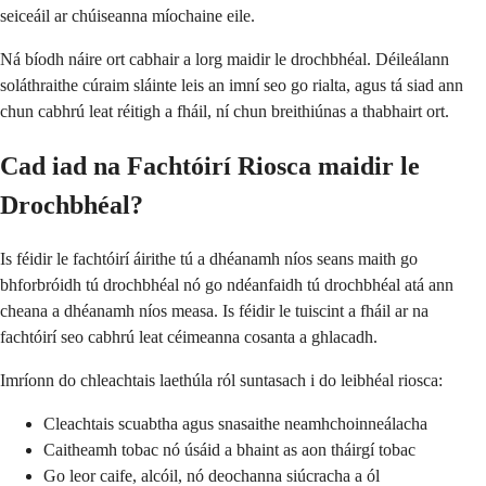
seiceáil ar chúiseanna míochaine eile.
Ná bíodh náire ort cabhair a lorg maidir le drochbhéal. Déileálann
soláthraithe cúraim sláinte leis an imní seo go rialta, agus tá siad ann
chun cabhrú leat réitigh a fháil, ní chun breithiúnas a thabhairt ort.
Cad iad na Fachtóirí Riosca maidir le
Drochbhéal?
Is féidir le fachtóirí áirithe tú a dhéanamh níos seans maith go
bhforbróidh tú drochbhéal nó go ndéanfaidh tú drochbhéal atá ann
cheana a dhéanamh níos measa. Is féidir le tuiscint a fháil ar na
fachtóirí seo cabhrú leat céimeanna cosanta a ghlacadh.
Imríonn do chleachtais laethúla ról suntasach i do leibhéal riosca:
Cleachtais scuabtha agus snasaithe neamhchoinneálacha
Caitheamh tobac nó úsáid a bhaint as aon tháirgí tobac
Go leor caife, alcóil, nó deochanna siúcracha a ól