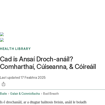
Benchmarks
Stories
FAQ
Sign up / Log in
HEALTH LIBRARY
Cad is Ansaí Droch-anáil?
Comharthaí, Cúiseanna, & Cóireáil
Last updated
17 Feabhra 2025
Baile
Galair & Coinníollacha
Bad Breath
Is é drochanáil, ar a dtugtar halitosis freisin, anáil le boladh