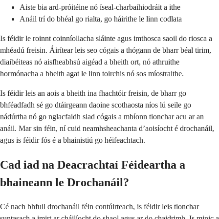
Aiste bia ard-próitéine nó íseal-charbaihiodráit a ithe
Anáil trí do bhéal go rialta, go háirithe le linn codlata
Is féidir le roinnt coinníollacha sláinte agus imthosca saoil do riosca a
mhéadú freisin. Áirítear leis seo cógais a thógann de bharr béal tirim,
diaibéiteas nó aisfheabhsú aigéad a bheith ort, nó athruithe
hormónacha a bheith agat le linn toirchis nó sos míostraithe.
Is féidir leis an aois a bheith ina fhachtóir freisin, de bharr go
bhféadfadh sé go dtáirgeann daoine scothaosta níos lú seile go
nádúrtha nó go nglacfaidh siad cógais a mbíonn tionchar acu ar an
anáil. Mar sin féin, ní cuid neamhsheachanta d’aoisíocht é drochanáil,
agus is féidir fós é a bhainistiú go héifeachtach.
Cad iad na Deacrachtaí Féideartha a
bhaineann le Drochanáil?
Cé nach bhfuil drochanáil féin contúirteach, is féidir leis tionchar
suntasach a imirt ar cháilíocht do shaol agus ar do chaidrimh. Is minic a