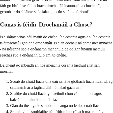
fáth go bhfuil sé tábhachtach drochanáil leanúnach a chur in iúl, i
gcomhair do shláinte shóisialta agus do shláinte foriomlán.
Conas is féidir Drochanáil a Chosc?
Is é sláinteachas béil maith do chéad líne cosanta agus do líne cosanta
is éifeachtaí i gcoinne drochanáil. Is é an eochair ná comhsheasmhacht
- na nósanna seo a dhéanamh mar chuid de do ghnáthamh laethúil
seachas rud a dhéanann tú ó am go chéile.
Ba cheart go mbeadh an nós imeachta cosanta laethúil agat san
áireamh:
Scuab do chuid fiacla dhá uair sa lá le glóthach fiacla fluairíd, ag
caitheamh ar a laghad dhá nóiméad gach uair.
Snáithe do chuid fiacla go laethúil chun cáithníní bia agus
baictéir a bhaint idir na fiacla.
Glan do theanga le scríobadh teanga nó le do scuab fiacla.
Sruthlaigh le sruthlaithe béil frith-mhiocróbach más rud é go