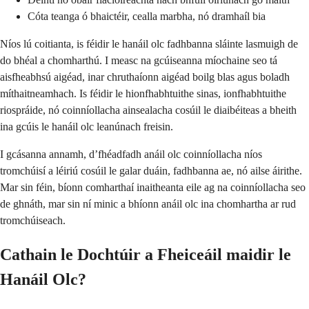
Cóta teanga ó bhaictéir, cealla marbha, nó dramhaíl bia
Níos lú coitianta, is féidir le hanáil olc fadhbanna sláinte lasmuigh de
do bhéal a chomharthú. I measc na gcúiseanna míochaine seo tá
aisfheabhsú aigéad, inar chruthaíonn aigéad boilg blas agus boladh
míthaitneamhach. Is féidir le hionfhabhtuithe sinas, ionfhabhtuithe
riospráide, nó coinníollacha ainsealacha cosúil le diaibéiteas a bheith
ina gcúis le hanáil olc leanúnach freisin.
I gcásanna annamh, d’fhéadfadh anáil olc coinníollacha níos
tromchúisí a léiriú cosúil le galar duáin, fadhbanna ae, nó ailse áirithe.
Mar sin féin, bíonn comharthaí inaitheanta eile ag na coinníollacha seo
de ghnáth, mar sin ní minic a bhíonn anáil olc ina chomhartha ar rud
tromchúiseach.
Cathain le Dochtúir a Fheiceáil maidir le
Hanáil Olc?