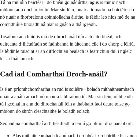
Tá na milliúin baictéar i do bhéal go nádúrtha, agus is minic nach
mbíonn aon dochar iontu. Mar sin féin, nuair a iomadú na baictéir seo
nó nuair a fhorbraíonn coinníollacha áirithe, is féidir leo níos mó de na
comhdhúile bholadh ná mar is gnách a tháirgeadh.
Tosaíonn an chuid is mó de dhrochanáil díreach i do bhéal, ach
uaireanta d’fhéadfadh sé fadhbanna in áiteanna eile i do chorp a léiriú.
Is féidir le tuiscint ar an difríocht an bealach is fearr chun dul i ngleic
leis a fháil amach.
Cad iad Comharthaí Droch-anáil?
Is é an príomhchomhartha an rud is soiléire - boladh míthaitneamhach
nuair a análú amach nó nuair a labhraíonn tú. Mar sin féin, ní bheadh
tú i gcónaí in ann do dhrochanáil féin a thabhairt faoi deara toisc go
mbíonn do shrón cleachtaithe le boladh eolach.
Seo iad na comharthaí a d’fhéadfadh a léiriú go bhfuil drochanáil ort:
Blas míthaitneamhach leanúnach i do bhéal, go háirithe blasanna