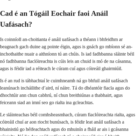
Cad é an Tógáil Eochair faoi Anáil
Uafásach?
Is coinníoll an-choitianta é anáil uafásach a théann i bhfeidhm ar
beagnach gach duine ag pointe éigin, agus is gnách go mbíonn sé an-
inchothaithe nuair a aithníonn tú an chúis. Is iad fadhbanna sláinte béil
nó fadhbanna fiaclóireachta is cúis leis an chuid is mó de na cásanna,
agus is féidir iad a réiteach le cúram cuí agus cóireáil ghairmiúil.
Is é an rud is tábhachtaí le cuimhneamh ná go bhfuil anáil uafásach
leanúnach incháilithe d’aird, ní náire. Tá do dhéantóir fiacla agus do
dhochtúir ann chun cabhrú, ní chun breithiúnas a thabhairt, agus
feiceann siad an imní seo go rialta ina gcleachtas.
Le sláinteachas béil comhsheasmhach, cúram fiaclóireachta rialta, agus
cóireáil chuí ar aon riocht bunúsach, is féidir leat anáil uafásach a
bhainistiú go héifeachtach agus do mhuinín a fháil ar ais i gcásanna