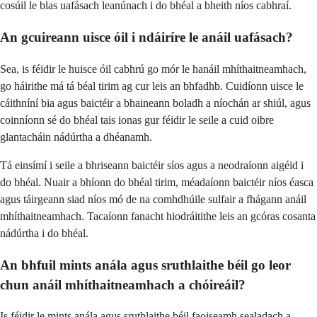
cosúil le blas uafásach leanúnach i do bhéal a bheith níos cabhraí.
An gcuireann uisce óil i ndáiríre le anáil uafásach?
Sea, is féidir le huisce óil cabhrú go mór le hanáil mhíthaitneamhach,
go háirithe má tá béal tirim ag cur leis an bhfadhb. Cuidíonn uisce le
cáithníní bia agus baictéir a bhaineann boladh a níochán ar shiúl, agus
coinníonn sé do bhéal tais ionas gur féidir le seile a cuid oibre
glantacháin nádúrtha a dhéanamh.
Tá einsímí i seile a bhriseann baictéir síos agus a neodraíonn aigéid i
do bhéal. Nuair a bhíonn do bhéal tirim, méadaíonn baictéir níos éasca
agus táirgeann siad níos mó de na comhdhúile sulfair a fhágann anáil
mhíthaitneamhach. Tacaíonn fanacht hiodráitithe leis an gcóras cosanta
nádúrtha i do bhéal.
An bhfuil mints anála agus sruthlaithe béil go leor
chun anáil mhíthaitneamhach a chóireáil?
Is féidir le mints anála agus sruthlaithe béil faoiseamh sealadach a