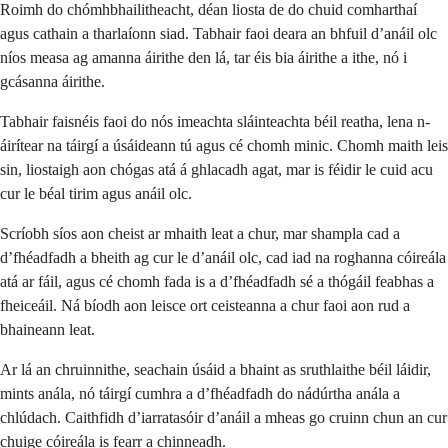
Roimh do chómhbhailitheacht, déan liosta de do chuid comharthaí
agus cathain a tharlaíonn siad. Tabhair faoi deara an bhfuil d’anáil olc
níos measa ag amanna áirithe den lá, tar éis bia áirithe a ithe, nó i
gcásanna áirithe.
Tabhair faisnéis faoi do nós imeachta sláinteachta béil reatha, lena n-
áirítear na táirgí a úsáideann tú agus cé chomh minic. Chomh maith leis
sin, liostaigh aon chógas atá á ghlacadh agat, mar is féidir le cuid acu
cur le béal tirim agus anáil olc.
Scríobh síos aon cheist ar mhaith leat a chur, mar shampla cad a
d’fhéadfadh a bheith ag cur le d’anáil olc, cad iad na roghanna cóireála
atá ar fáil, agus cé chomh fada is a d’fhéadfadh sé a thógáil feabhas a
fheiceáil. Ná bíodh aon leisce ort ceisteanna a chur faoi aon rud a
bhaineann leat.
Ar lá an chruinnithe, seachain úsáid a bhaint as sruthlaithe béil láidir,
mints anála, nó táirgí cumhra a d’fhéadfadh do nádúrtha anála a
chlúdach. Caithfidh d’iarratasóir d’anáil a mheas go cruinn chun an cur
chuige cóireála is fearr a chinneadh.