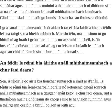
sholáthar agus mothú níos muiníní a thabhairt duit, ach ní dhíríonn siad
ar na cúiseanna fo-bhonn le hanáil mhíthaitneamhach leanúnach.
Clúdaíonn siad an boladh go bunúsach seachas an fhoinse a dhíothú.
I gcás anála míthaitneamhach ócáideach tar éis bia láidir a ithe, is féidir
leis na táirgí seo a bheith cabhrach. Mar sin féin, má aimsíonn tú go
bhfuil tú ag brath i gcónaí ar mhinits nó ar sruthlaithe béil, is fiú
imscrúdú a dhéanamh ar cad atá ag cur leis an mboladh leanúnach
agus an chúis fhréamh sin a chur in iúl ina ionad sin.
An féidir le réimí bia áirithe anáil mhíthaitneamhach a
chur faoi deara?
Sea, is féidir le do aiste bia tionchar suntasach a imirt ar d'anáil. Is
féidir le réimí bia íseal-charbaihiodráite nó ketogenic cineál sonrach
anála míthaitneamhach ar a dtugtar “anáil keto” a chur faoi deara, rud a
tharlaíonn nuair a dhóiteann do chorp saille le haghaidh fuinnimh agus
a tháirgeann ceatóin a bhfuil boladh ar leith acu.