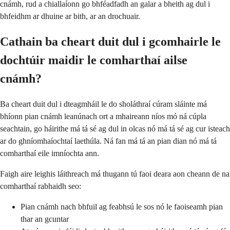
cnámh, rud a chiallaíonn go bhféadfadh an galar a bheith ag dul i
bhfeidhm ar dhuine ar bith, ar an drochuair.
Cathain ba cheart duit dul i gcomhairle le
dochtúir maidir le comharthaí ailse
cnámh?
Ba cheart duit dul i dteagmháil le do sholáthraí cúram sláinte má
bhíonn pian cnámh leanúnach ort a mhaireann níos mó ná cúpla
seachtain, go háirithe má tá sé ag dul in olcas nó má tá sé ag cur isteach
ar do ghníomhaíochtaí laethúla. Ná fan má tá an pian dian nó má tá
comharthaí eile imníochta ann.
Faigh aire leighis láithreach má thugann tú faoi deara aon cheann de na
comharthaí rabhaidh seo:
Pian cnámh nach bhfuil ag feabhsú le sos nó le faoiseamh pian
thar an gcuntar