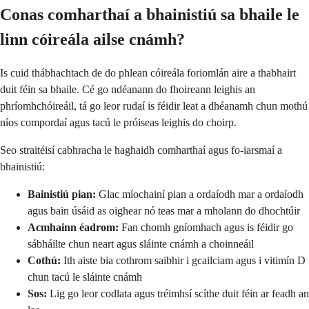
Conas comharthaí a bhainistiú sa bhaile le
linn cóireála ailse cnámh?
Is cuid thábhachtach de do phlean cóireála foriomlán aire a thabhairt
duit féin sa bhaile. Cé go ndéanann do fhoireann leighis an
phríomhchóireáil, tá go leor rudaí is féidir leat a dhéanamh chun mothú
níos compordaí agus tacú le próiseas leighis do choirp.
Seo straitéisí cabhracha le haghaidh comharthaí agus fo-iarsmaí a
bhainistiú:
Bainistiú pian:
Glac míochainí pian a ordaíodh mar a ordaíodh
agus bain úsáid as oighear nó teas mar a mholann do dhochtúir
Acmhainn éadrom:
Fan chomh gníomhach agus is féidir go
sábháilte chun neart agus sláinte cnámh a choinneáil
Cothú:
Ith aiste bia cothrom saibhir i gcailciam agus i vitimín D
chun tacú le sláinte cnámh
Sos:
Lig go leor codlata agus tréimhsí scíthe duit féin ar feadh an