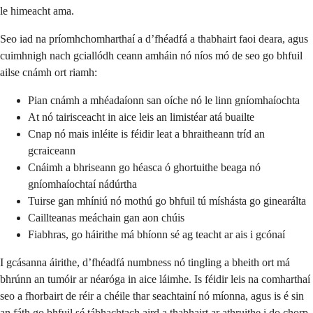
le himeacht ama.
Seo iad na príomhchomharthaí a d’fhéadfá a thabhairt faoi deara, agus
cuimhnigh nach gciallódh ceann amháin nó níos mó de seo go bhfuil
ailse cnámh ort riamh:
Pian cnámh a mhéadaíonn san oíche nó le linn gníomhaíochta
At nó tairisceacht in aice leis an limistéar atá buailte
Cnap nó mais inléite is féidir leat a bhraitheann tríd an
gcraiceann
Cnáimh a bhriseann go héasca ó ghortuithe beaga nó
gníomhaíochtaí nádúrtha
Tuirse gan mhíniú nó mothú go bhfuil tú míshásta go ginearálta
Caillteanas meáchain gan aon chúis
Fiabhras, go háirithe má bhíonn sé ag teacht ar ais i gcónaí
I gcásanna áirithe, d’fhéadfá numbness nó tingling a bheith ort má
bhrúnn an tumóir ar néaróga in aice láimhe. Is féidir leis na comharthaí
seo a fhorbairt de réir a chéile thar seachtainí nó míonna, agus is é sin
an fáth go bhfuil sé tábhachtach aird a thabhairt ar athruithe i do chorp