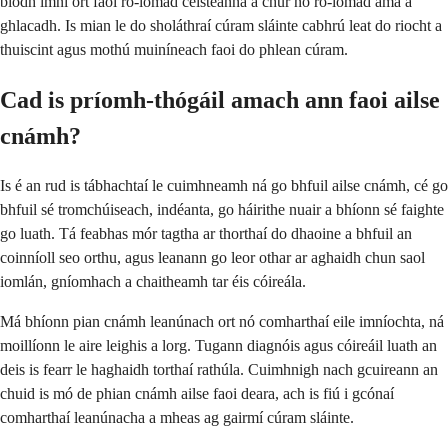
bíodh imní ort faoi ró-iomad ceisteanna a chur nó ró-iomad ama a
ghlacadh. Is mian le do sholáthraí cúram sláinte cabhrú leat do riocht a
thuiscint agus mothú muiníneach faoi do phlean cúram.
Cad is príomh-thógáil amach ann faoi ailse
cnámh?
Is é an rud is tábhachtaí le cuimhneamh ná go bhfuil ailse cnámh, cé go
bhfuil sé tromchúiseach, indéanta, go háirithe nuair a bhíonn sé faighte
go luath. Tá feabhas mór tagtha ar thorthaí do dhaoine a bhfuil an
coinníoll seo orthu, agus leanann go leor othar ar aghaidh chun saol
iomlán, gníomhach a chaitheamh tar éis cóireála.
Má bhíonn pian cnámh leanúnach ort nó comharthaí eile imníochta, ná
moillíonn le aire leighis a lorg. Tugann diagnóis agus cóireáil luath an
deis is fearr le haghaidh torthaí rathúla. Cuimhnigh nach gcuireann an
chuid is mó de phian cnámh ailse faoi deara, ach is fiú i gcónaí
comharthaí leanúnacha a mheas ag gairmí cúram sláinte.