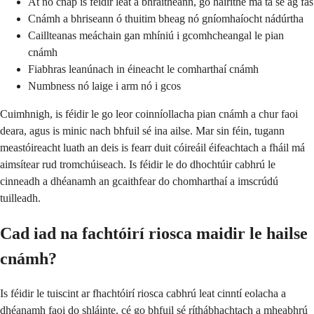
At nó cnap is féidir leat a bhraitheann, go háirithe má tá sé ag fás
Cnámh a bhriseann ó thuitim bheag nó gníomhaíocht nádúrtha
Caillteanas meáchain gan mhíniú i gcomhcheangal le pian
cnámh
Fiabhras leanúnach in éineacht le comharthaí cnámh
Numbness nó laige i arm nó i gcos
Cuimhnigh, is féidir le go leor coinníollacha pian cnámh a chur faoi
deara, agus is minic nach bhfuil sé ina ailse. Mar sin féin, tugann
meastóireacht luath an deis is fearr duit cóireáil éifeachtach a fháil má
aimsítear rud tromchúiseach. Is féidir le do dhochtúir cabhrú le
cinneadh a dhéanamh an gcaithfear do chomharthaí a imscrúdú
tuilleadh.
Cad iad na fachtóirí riosca maidir le hailse
cnámh?
Is féidir le tuiscint ar fhachtóirí riosca cabhrú leat cinntí eolacha a
dhéanamh faoi do shláinte, cé go bhfuil sé ríthábhachtach a mheabhrú