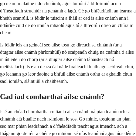
go neamhrialaithe i do chnáimh, agus tumóirí á bhfoirmiú acu a
d’fhéadfadh struchtúr na gcnámh a lagú. Cé go bhféadfadh an téarma a
bheith scanrúil, is féidir le tuiscint a fháil ar cad is ailse cnámh ann i
ndáiríre cuid de do imní a mhaolú agus tú a threorú i dtreo an chúraim
cheart.
Is féidir leis an gcineál seo ailse tosú go díreach sa chnámh (ar a
dtugtar ailse cnámh phríomhúil) nó scaipeadh chuig na cnámha ó ailse
in áit eile i do chorp (ar a dtugtar ailse cnámh tánaisteach nó
meitistatach). Is é an dea-scéal ná le braiteacht luath agus cóireáil chuí,
go leanann go leor daoine a bhfuil ailse cnámh orthu ar aghaidh chun
saol iomlán, sláintiúil a chaitheamh.
Cad iad comharthaí ailse cnámh?
Is é an chéad chomhartha coitianta ailse cnámh ná pian leanúnach sa
chnámh atá buailte nach n-imíonn le sos. Go minic, tosaíonn an pian
seo mar phian leadránach a d’fhéadfadh teacht agus imeacht, ach a
fhágann go de réir a chéile go mbíonn sé níos leanúnaí agus níos déine