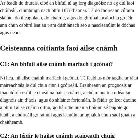
Ar feadh do thurais, cibé an bhfuil tú ag lorg diagnóise nó ag dul faoi
chóireáil, cuimhnigh nach bhfuil tú i d’aonar. Tá do fhoireann cúraim
sláinte, do theaghlach, do chairde, agus do ghrúpaí tacaíochta go léir
ann chun cabhrú leat an t-am dúshlánach seo a nascleanúint le dóchas
agus neart.
Ceisteanna coitianta faoi ailse cnámh
C1: An bhfuil ailse cnámh marfach i gcónaí?
Ní hea, níl ailse cnámh marfach i gcónaí. Tá feabhas mór tagtha ar rátaí
maireachtála le dul chun cinn i gcóireáil. Braitheann an prognosis ar
fhachtóirí cosúil le cineál na hailse cnámh, a chéim nuair a ndéantar
diagnóis air, d’aois, agus do shláinte foriomlán. Is féidir go leor daoine
a bhfuil ailse cnámh orthu, go háirithe nuair a bhíonn sé faighte go
luath, a chóireáil go rathúil agus leanúint ar aghaidh chun saol gnáth a
chaitheamh.
C2: An féidir le hailse cnámh scaipeadh chuig