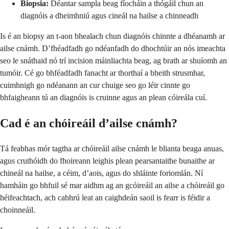
Biopsia:
Déantar sampla beag fíocháin a thógáil chun an
diagnóis a dheimhniú agus cineál na hailse a chinneadh
Is é an biopsy an t-aon bhealach chun diagnóis chinnte a dhéanamh ar
ailse cnámh. D’fhéadfadh go ndéanfadh do dhochtúir an nós imeachta
seo le snáthaid nó trí incision máinliachta beag, ag brath ar shuíomh an
tumóir. Cé go bhféadfadh fanacht ar thorthaí a bheith strusmhar,
cuimhnigh go ndéanann an cur chuige seo go léir cinnte go
bhfaigheann tú an diagnóis is cruinne agus an plean cóireála cuí.
Cad é an chóireáil d’ailse cnámh?
Tá feabhas mór tagtha ar chóireáil ailse cnámh le blianta beaga anuas,
agus cruthóidh do fhoireann leighis plean pearsantaithe bunaithe ar
chineál na hailse, a céim, d’aois, agus do shláinte foriomlán. Ní
hamháin go bhfuil sé mar aidhm ag an gcóireáil an ailse a chóireáil go
héifeachtach, ach cabhrú leat an caighdeán saoil is fearr is féidir a
choinneáil.