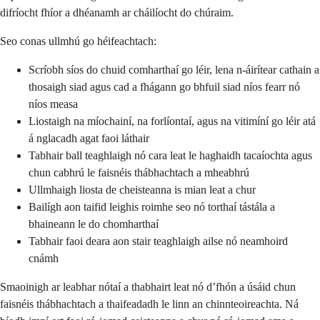
difríocht fhíor a dhéanamh ar cháilíocht do chúraim.
Seo conas ullmhú go héifeachtach:
Scríobh síos do chuid comharthaí go léir, lena n-áirítear cathain a
thosaigh siad agus cad a fhágann go bhfuil siad níos fearr nó
níos measa
Liostaigh na míochainí, na forlíontaí, agus na vitimíní go léir atá
á nglacadh agat faoi láthair
Tabhair ball teaghlaigh nó cara leat le haghaidh tacaíochta agus
chun cabhrú le faisnéis thábhachtach a mheabhrú
Ullmhaigh liosta de cheisteanna is mian leat a chur
Bailígh aon taifid leighis roimhe seo nó torthaí tástála a
bhaineann le do chomharthaí
Tabhair faoi deara aon stair teaghlaigh ailse nó neamhoird
cnámh
Smaoinigh ar leabhar nótaí a thabhairt leat nó d’fhón a úsáid chun
faisnéis thábhachtach a thaifeadadh le linn an chinnteoireachta. Ná