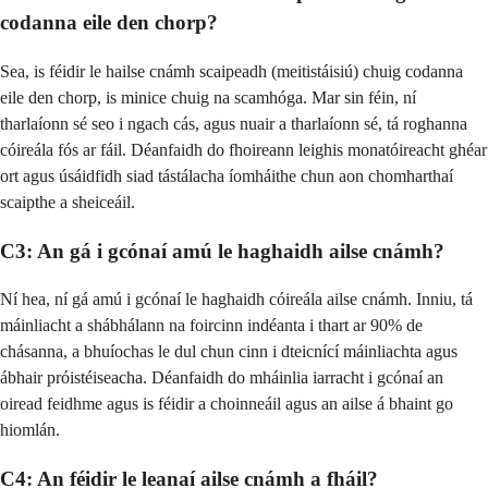
codanna eile den chorp?
Sea, is féidir le hailse cnámh scaipeadh (meitistáisiú) chuig codanna
eile den chorp, is minice chuig na scamhóga. Mar sin féin, ní
tharlaíonn sé seo i ngach cás, agus nuair a tharlaíonn sé, tá roghanna
cóireála fós ar fáil. Déanfaidh do fhoireann leighis monatóireacht ghéar
ort agus úsáidfidh siad tástálacha íomháithe chun aon chomharthaí
scaipthe a sheiceáil.
C3: An gá i gcónaí amú le haghaidh ailse cnámh?
Ní hea, ní gá amú i gcónaí le haghaidh cóireála ailse cnámh. Inniu, tá
máinliacht a shábhálann na foircinn indéanta i thart ar 90% de
chásanna, a bhuíochas le dul chun cinn i dteicnící máinliachta agus
ábhair próistéiseacha. Déanfaidh do mháinlia iarracht i gcónaí an
oiread feidhme agus is féidir a choinneáil agus an ailse á bhaint go
hiomlán.
C4: An féidir le leanaí ailse cnámh a fháil?