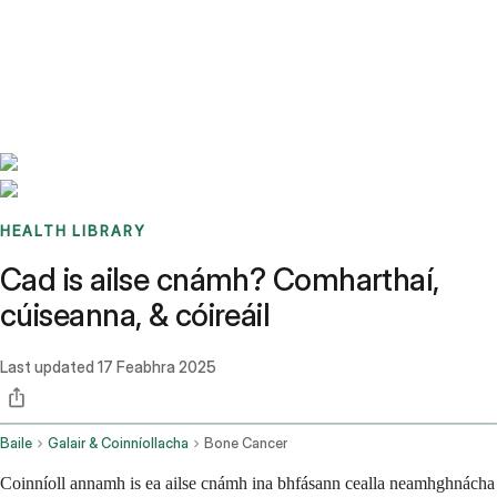
Benchmarks
Stories
FAQ
Sign up / Log in
HEALTH LIBRARY
Cad is ailse cnámh? Comharthaí,
cúiseanna, & cóireáil
Last updated
17 Feabhra 2025
Baile
Galair & Coinníollacha
Bone Cancer
Coinníoll annamh is ea ailse cnámh ina bhfásann cealla neamhghnácha