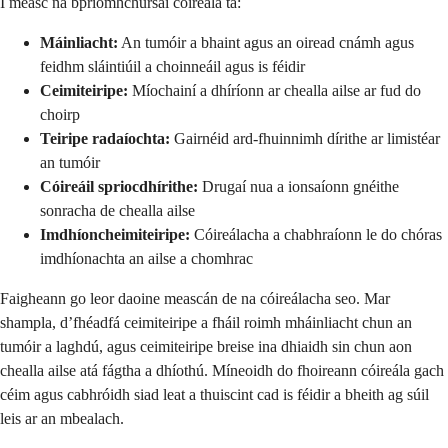
I measc na bpríomhchúrsaí cóireála tá:
Máinliacht:
An tumóir a bhaint agus an oiread cnámh agus
feidhm sláintiúil a choinneáil agus is féidir
Ceimiteiripe:
Míochainí a dhíríonn ar chealla ailse ar fud do
choirp
Teiripe radaíochta:
Gairnéid ard-fhuinnimh dírithe ar limistéar
an tumóir
Cóireáil spriocdhírithe:
Drugaí nua a ionsaíonn gnéithe
sonracha de chealla ailse
Imdhíoncheimiteiripe:
Cóireálacha a chabhraíonn le do chóras
imdhíonachta an ailse a chomhrac
Faigheann go leor daoine meascán de na cóireálacha seo. Mar
shampla, d’fhéadfá ceimiteiripe a fháil roimh mháinliacht chun an
tumóir a laghdú, agus ceimiteiripe breise ina dhiaidh sin chun aon
chealla ailse atá fágtha a dhíothú. Míneoidh do fhoireann cóireála gach
céim agus cabhróidh siad leat a thuiscint cad is féidir a bheith ag súil
leis ar an mbealach.