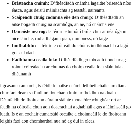
Bristeacha cnámh:
D’fhéadfadh cnámha lagaithe briseadh níos
éasca, agus deisiú máinliachta ag teastáil uaireanta
Scaipeadh chuig codanna eile den chorp:
D’fhéadfadh an
ailse bogadh chuig na scamhóga, an ae, nó cnámha eile
Damáiste néaróg:
Is féidir le tumóirí brú a chur ar néaróga in
aice láimhe, rud a fhágann pian, numbness, nó laige
Ionfhabhtú:
Is féidir le cóireáil do chóras imdhíonachta a lagú
go sealadach
Fadhbanna cealla fola:
D’fhéadfadh go mbeadh tionchar ag
roinnt cóireálacha ar chumas do choirp cealla fola sláintiúla a
dhéanamh
I gcásanna annamh, is féidir le hailse cnámh leibhéil chailciam dian a
chur faoi deara sa fhuil nó tionchar a imirt ar fheidhm na duáin.
Déanfaidh do fhoireann cúraim sláinte monatóireacht ghéar ort ar
feadh na cóireála chun aon deacrachtaí a ghabháil agus a láimhseáil go
luath. Is é an eochair cumarsáid oscailte a choinneáil le do fhoireann
leighis faoi aon chomharthaí nua nó ag dul in olcas.