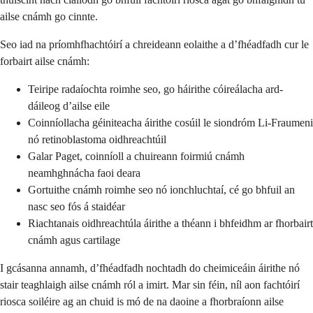
ailse cnámh go cinnte.
Seo iad na príomhfhachtóirí a chreideann eolaithe a d’fhéadfadh cur le
forbairt ailse cnámh:
Teiripe radaíochta roimhe seo, go háirithe cóireálacha ard-
dáileog d’ailse eile
Coinníollacha géiniteacha áirithe cosúil le siondróm Li-Fraumeni
nó retinoblastoma oidhreachtúil
Galar Paget, coinníoll a chuireann foirmiú cnámh
neamhghnácha faoi deara
Gortuithe cnámh roimhe seo nó ionchluchtaí, cé go bhfuil an
nasc seo fós á staidéar
Riachtanais oidhreachtúla áirithe a théann i bhfeidhm ar fhorbairt
cnámh agus cartilage
I gcásanna annamh, d’fhéadfadh nochtadh do cheimiceáin áirithe nó
stair teaghlaigh ailse cnámh ról a imirt. Mar sin féin, níl aon fachtóirí
riosca soiléire ag an chuid is mó de na daoine a fhorbraíonn ailse