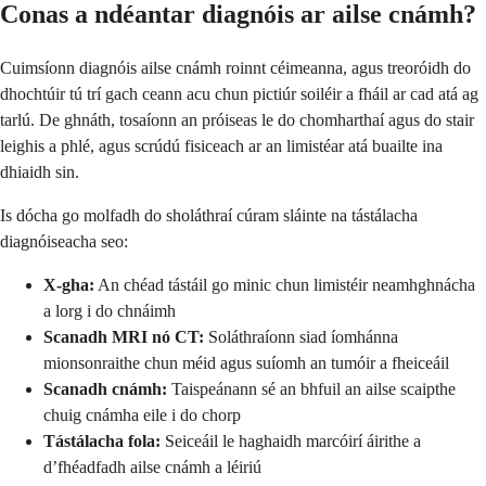
Conas a ndéantar diagnóis ar ailse cnámh?
Cuimsíonn diagnóis ailse cnámh roinnt céimeanna, agus treoróidh do
dhochtúir tú trí gach ceann acu chun pictiúr soiléir a fháil ar cad atá ag
tarlú. De ghnáth, tosaíonn an próiseas le do chomharthaí agus do stair
leighis a phlé, agus scrúdú fisiceach ar an limistéar atá buailte ina
dhiaidh sin.
Is dócha go molfadh do sholáthraí cúram sláinte na tástálacha
diagnóiseacha seo:
X-gha:
An chéad tástáil go minic chun limistéir neamhghnácha
a lorg i do chnáimh
Scanadh MRI nó CT:
Soláthraíonn siad íomhánna
mionsonraithe chun méid agus suíomh an tumóir a fheiceáil
Scanadh cnámh:
Taispeánann sé an bhfuil an ailse scaipthe
chuig cnámha eile i do chorp
Tástálacha fola:
Seiceáil le haghaidh marcóirí áirithe a
d’fhéadfadh ailse cnámh a léiriú