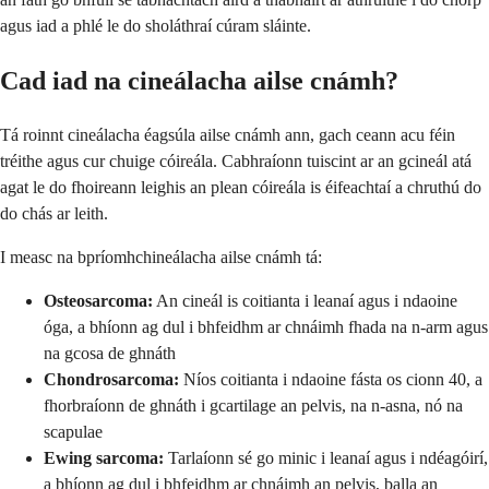
agus iad a phlé le do sholáthraí cúram sláinte.
Cad iad na cineálacha ailse cnámh?
Tá roinnt cineálacha éagsúla ailse cnámh ann, gach ceann acu féin
tréithe agus cur chuige cóireála. Cabhraíonn tuiscint ar an gcineál atá
agat le do fhoireann leighis an plean cóireála is éifeachtaí a chruthú do
do chás ar leith.
I measc na bpríomhchineálacha ailse cnámh tá:
Osteosarcoma:
An cineál is coitianta i leanaí agus i ndaoine
óga, a bhíonn ag dul i bhfeidhm ar chnáimh fhada na n-arm agus
na gcosa de ghnáth
Chondrosarcoma:
Níos coitianta i ndaoine fásta os cionn 40, a
fhorbraíonn de ghnáth i gcartilage an pelvis, na n-asna, nó na
scapulae
Ewing sarcoma:
Tarlaíonn sé go minic i leanaí agus i ndéagóirí,
a bhíonn ag dul i bhfeidhm ar chnáimh an pelvis, balla an