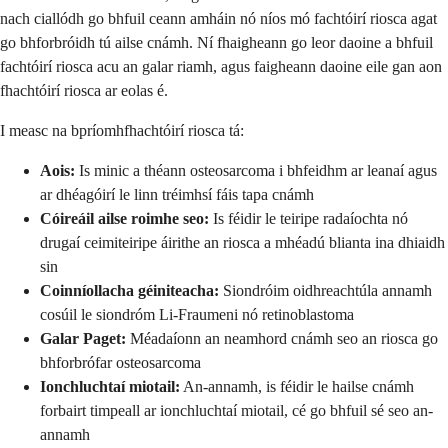
nach ciallódh go bhfuil ceann amháin nó níos mó fachtóirí riosca agat
go bhforbróidh tú ailse cnámh. Ní fhaigheann go leor daoine a bhfuil
fachtóirí riosca acu an galar riamh, agus faigheann daoine eile gan aon
fhachtóirí riosca ar eolas é.
I measc na bpríomhfhachtóirí riosca tá:
Aois:
Is minic a théann osteosarcoma i bhfeidhm ar leanaí agus
ar dhéagóirí le linn tréimhsí fáis tapa cnámh
Cóireáil ailse roimhe seo:
Is féidir le teiripe radaíochta nó
drugaí ceimiteiripe áirithe an riosca a mhéadú blianta ina dhiaidh
sin
Coinníollacha géiniteacha:
Siondróim oidhreachtúla annamh
cosúil le siondróm Li-Fraumeni nó retinoblastoma
Galar Paget:
Méadaíonn an neamhord cnámh seo an riosca go
bhforbrófar osteosarcoma
Ionchluchtaí miotail:
An-annamh, is féidir le hailse cnámh
forbairt timpeall ar ionchluchtaí miotail, cé go bhfuil sé seo an-
annamh