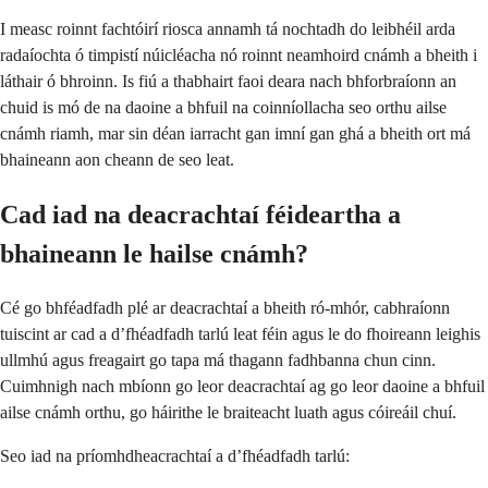
I measc roinnt fachtóirí riosca annamh tá nochtadh do leibhéil arda
radaíochta ó timpistí núicléacha nó roinnt neamhoird cnámh a bheith i
láthair ó bhroinn. Is fiú a thabhairt faoi deara nach bhforbraíonn an
chuid is mó de na daoine a bhfuil na coinníollacha seo orthu ailse
cnámh riamh, mar sin déan iarracht gan imní gan ghá a bheith ort má
bhaineann aon cheann de seo leat.
Cad iad na deacrachtaí féideartha a
bhaineann le hailse cnámh?
Cé go bhféadfadh plé ar deacrachtaí a bheith ró-mhór, cabhraíonn
tuiscint ar cad a d’fhéadfadh tarlú leat féin agus le do fhoireann leighis
ullmhú agus freagairt go tapa má thagann fadhbanna chun cinn.
Cuimhnigh nach mbíonn go leor deacrachtaí ag go leor daoine a bhfuil
ailse cnámh orthu, go háirithe le braiteacht luath agus cóireáil chuí.
Seo iad na príomhdheacrachtaí a d’fhéadfadh tarlú: