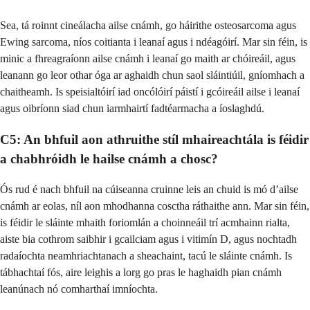
Sea, tá roinnt cineálacha ailse cnámh, go háirithe osteosarcoma agus
Ewing sarcoma, níos coitianta i leanaí agus i ndéagóirí. Mar sin féin, is
minic a fhreagraíonn ailse cnámh i leanaí go maith ar chóireáil, agus
leanann go leor othar óga ar aghaidh chun saol sláintiúil, gníomhach a
chaitheamh. Is speisialtóirí iad oncólóirí páistí i gcóireáil ailse i leanaí
agus oibríonn siad chun iarmhairtí fadtéarmacha a íoslaghdú.
C5: An bhfuil aon athruithe stíl mhaireachtála is féidir
a chabhróidh le hailse cnámh a chosc?
Ós rud é nach bhfuil na cúiseanna cruinne leis an chuid is mó d’ailse
cnámh ar eolas, níl aon mhodhanna cosctha ráthaithe ann. Mar sin féin,
is féidir le sláinte mhaith foriomlán a choinneáil trí acmhainn rialta,
aiste bia cothrom saibhir i gcailciam agus i vitimín D, agus nochtadh
radaíochta neamhriachtanach a sheachaint, tacú le sláinte cnámh. Is
tábhachtaí fós, aire leighis a lorg go pras le haghaidh pian cnámh
leanúnach nó comharthaí imníochta.