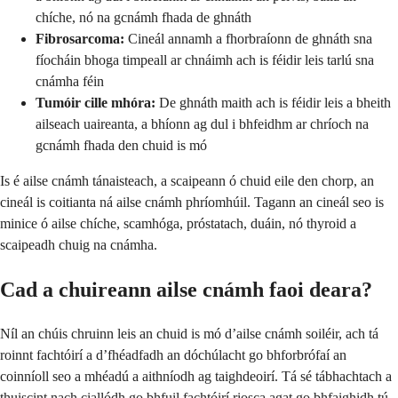
chíche, nó na gcnámh fhada de ghnáth
Fibrosarcoma:
Cineál annamh a fhorbraíonn de ghnáth sna
fíocháin bhoga timpeall ar chnáimh ach is féidir leis tarlú sna
cnámha féin
Tumóir cille mhóra:
De ghnáth maith ach is féidir leis a bheith
ailseach uaireanta, a bhíonn ag dul i bhfeidhm ar chríoch na
gcnámh fhada den chuid is mó
Is é ailse cnámh tánaisteach, a scaipeann ó chuid eile den chorp, an
cineál is coitianta ná ailse cnámh phríomhúil. Tagann an cineál seo is
minice ó ailse chíche, scamhóga, próstatach, duáin, nó thyroid a
scaipeadh chuig na cnámha.
Cad a chuireann ailse cnámh faoi deara?
Níl an chúis chruinn leis an chuid is mó d’ailse cnámh soiléir, ach tá
roinnt fachtóirí a d’fhéadfadh an dóchúlacht go bhforbrófaí an
coinníoll seo a mhéadú a aithníodh ag taighdeoirí. Tá sé tábhachtach a
thuiscint nach ciallódh go bhfuil fachtóirí riosca agat go bhfaighidh tú