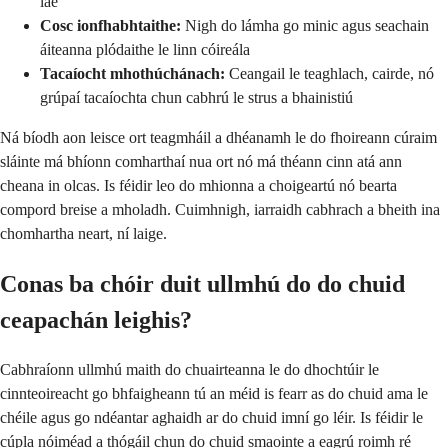
lae
Cosc ionfhabhtaithe:
Nigh do lámha go minic agus seachain
áiteanna plódaithe le linn cóireála
Tacaíocht mhothúchánach:
Ceangail le teaghlach, cairde, nó
grúpaí tacaíochta chun cabhrú le strus a bhainistiú
Ná bíodh aon leisce ort teagmháil a dhéanamh le do fhoireann cúraim
sláinte má bhíonn comharthaí nua ort nó má théann cinn atá ann
cheana in olcas. Is féidir leo do mhionna a choigeartú nó bearta
compord breise a mholadh. Cuimhnigh, iarraidh cabhrach a bheith ina
chomhartha neart, ní laige.
Conas ba chóir duit ullmhú do do chuid
ceapachán leighis?
Cabhraíonn ullmhú maith do chuairteanna le do dhochtúir le
cinnteoireacht go bhfaigheann tú an méid is fearr as do chuid ama le
chéile agus go ndéantar aghaidh ar do chuid imní go léir. Is féidir le
cúpla nóiméad a thógáil chun do chuid smaointe a eagrú roimh ré