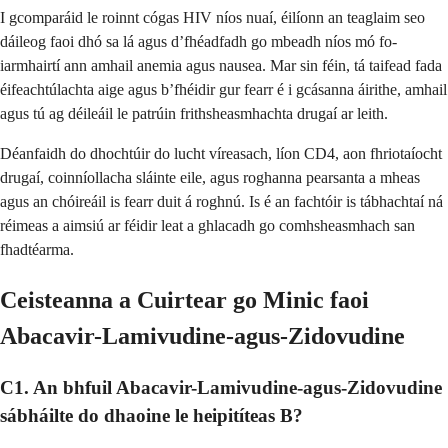
I gcomparáid le roinnt cógas HIV níos nuaí, éilíonn an teaglaim seo
dáileog faoi dhó sa lá agus d’fhéadfadh go mbeadh níos mó fo-
iarmhairtí ann amhail anemia agus nausea. Mar sin féin, tá taifead fada
éifeachtúlachta aige agus b’fhéidir gur fearr é i gcásanna áirithe, amhail
agus tú ag déileáil le patrúin frithsheasmhachta drugaí ar leith.
Déanfaidh do dhochtúir do lucht víreasach, líon CD4, aon fhriotaíocht
drugaí, coinníollacha sláinte eile, agus roghanna pearsanta a mheas
agus an chóireáil is fearr duit á roghnú. Is é an fachtóir is tábhachtaí ná
réimeas a aimsiú ar féidir leat a ghlacadh go comhsheasmhach san
fhadtéarma.
Ceisteanna a Cuirtear go Minic faoi
Abacavir-Lamivudine-agus-Zidovudine
C1. An bhfuil Abacavir-Lamivudine-agus-Zidovudine
sábháilte do dhaoine le heipitíteas B?