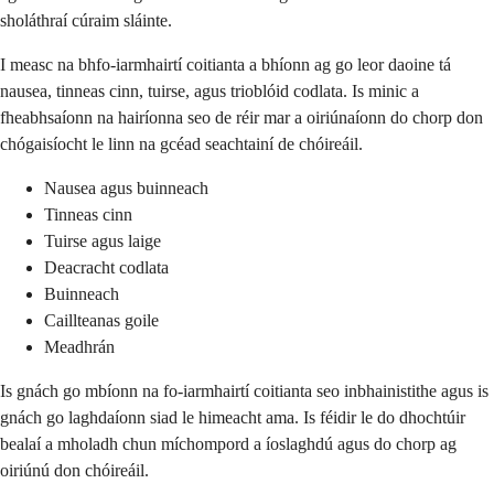
sholáthraí cúraim sláinte.
I measc na bhfo-iarmhairtí coitianta a bhíonn ag go leor daoine tá
nausea, tinneas cinn, tuirse, agus trioblóid codlata. Is minic a
fheabhsaíonn na hairíonna seo de réir mar a oiriúnaíonn do chorp don
chógaisíocht le linn na gcéad seachtainí de chóireáil.
Nausea agus buinneach
Tinneas cinn
Tuirse agus laige
Deacracht codlata
Buinneach
Caillteanas goile
Meadhrán
Is gnách go mbíonn na fo-iarmhairtí coitianta seo inbhainistithe agus is
gnách go laghdaíonn siad le himeacht ama. Is féidir le do dhochtúir
bealaí a mholadh chun míchompord a íoslaghdú agus do chorp ag
oiriúnú don chóireáil.