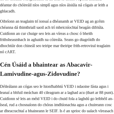
déantar do chóireáil níos simplí agus níos áisiúla ná cógais ar leith a
ghlacadh.
Oibríonn an teaglaim trí ionsaí a dhéanamh ar VEID ag an gcéim
chéanna dá thimthriall saoil ach trí mheicníochtaí beagán difriúla.
Cuidíonn an cur chuige seo leis an víreas a chosc ó bheith
frithsheasmhach in aghaidh na cóireála. Seans go dtagróidh do
dhochtúir don chineál seo teiripe mar theiripe frith-retroviral teaglaim
nó cART.
Cén Úsáid a bhaintear as Abacavir-
Lamivudine-agus-Zidovudine?
Déileálann an cógas seo le hionfhabhtú VEID i ndaoine fásta agus i
leanaí a bhfuil meáchan 40 cileagram ar a laghad acu (thart ar 88 punt).
Cuidíonn sé leis an méid VEID i do chuid fola a laghdú go leibhéil an-
íseal, rud a chosnaíonn do chóras imdhíonachta agus a chuireann cosc
ar dheacrachtaí a bhaineann le SEIF. Is é an sprioc do ualach víreasach