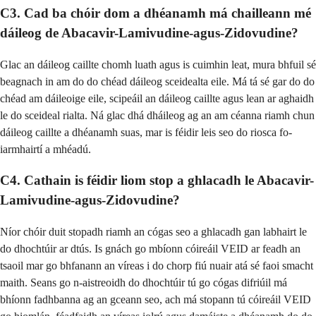
C3. Cad ba chóir dom a dhéanamh má chailleann mé
dáileog de Abacavir-Lamivudine-agus-Zidovudine?
Glac an dáileog caillte chomh luath agus is cuimhin leat, mura bhfuil sé
beagnach in am do do chéad dáileog sceidealta eile. Má tá sé gar do do
chéad am dáileoige eile, scipeáil an dáileog caillte agus lean ar aghaidh
le do sceideal rialta. Ná glac dhá dháileog ag an am céanna riamh chun
dáileog caillte a dhéanamh suas, mar is féidir leis seo do riosca fo-
iarmhairtí a mhéadú.
C4. Cathain is féidir liom stop a ghlacadh le Abacavir-
Lamivudine-agus-Zidovudine?
Níor chóir duit stopadh riamh an cógas seo a ghlacadh gan labhairt le
do dhochtúir ar dtús. Is gnách go mbíonn cóireáil VEID ar feadh an
tsaoil mar go bhfanann an víreas i do chorp fiú nuair atá sé faoi smacht
maith. Seans go n-aistreoidh do dhochtúir tú go cógas difriúil má
bhíonn fadhbanna ag an gceann seo, ach má stopann tú cóireáil VEID