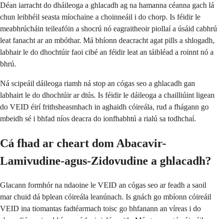
Déan iarracht do dháileoga a ghlacadh ag na hamanna céanna gach lá
chun leibhéil seasta míochaine a choinneáil i do chorp. Is féidir le
meabhrúcháin teileafóin a shocrú nó eagraitheoir piollaí a úsáid cabhrú
leat fanacht ar an mbóthar. Má bhíonn deacracht agat pills a shlogadh,
labhair le do dhochtúir faoi cibé an féidir leat an táibléad a roinnt nó a
bhrú.
Ná scipeáil dáileoga riamh ná stop an cógas seo a ghlacadh gan
labhairt le do dhochtúir ar dtús. Is féidir le dáileoga a chailliúint ligean
do VEID éirí frithsheasmhach in aghaidh cóireála, rud a fhágann go
mbeidh sé i bhfad níos deacra do ionfhabhtú a rialú sa todhchaí.
Cá fhad ar cheart dom Abacavir-
Lamivudine-agus-Zidovudine a ghlacadh?
Glacann formhór na ndaoine le VEID an cógas seo ar feadh a saoil
mar chuid dá bplean cóireála leanúnach. Is gnách go mbíonn cóireáil
VEID ina tiomantas fadtéarmach toisc go bhfanann an víreas i do