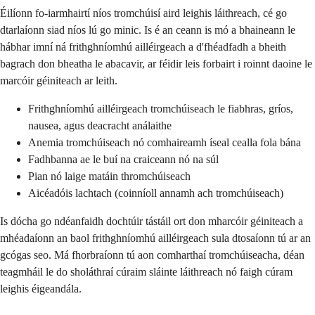
Éilíonn fo-iarmhairtí níos tromchúisí aird leighis láithreach, cé go
dtarlaíonn siad níos lú go minic. Is é an ceann is mó a bhaineann le
hábhar imní ná frithghníomhú ailléirgeach a d'fhéadfadh a bheith
bagrach don bheatha le abacavir, ar féidir leis forbairt i roinnt daoine le
marcóir géiniteach ar leith.
Frithghníomhú ailléirgeach tromchúiseach le fiabhras, gríos,
nausea, agus deacracht análaithe
Anemia tromchúiseach nó comhaireamh íseal cealla fola bána
Fadhbanna ae le buí na craiceann nó na súl
Pian nó laige matáin thromchúiseach
Aicéadóis lachtach (coinníoll annamh ach tromchúiseach)
Is dócha go ndéanfaidh dochtúir tástáil ort don mharcóir géiniteach a
mhéadaíonn an baol frithghníomhú ailléirgeach sula dtosaíonn tú ar an
gcógas seo. Má fhorbraíonn tú aon comharthaí tromchúiseacha, déan
teagmháil le do sholáthraí cúraim sláinte láithreach nó faigh cúram
leighis éigeandála.