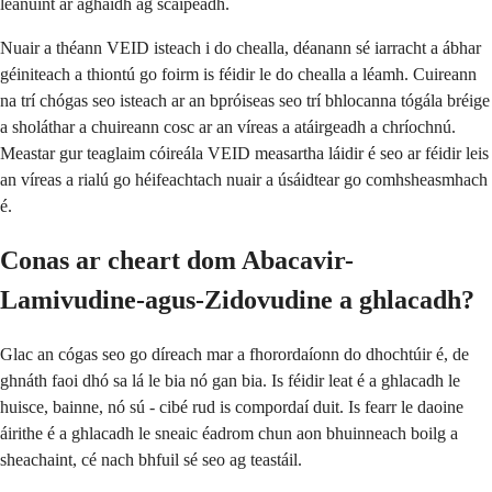
leanúint ar aghaidh ag scaipeadh.
Nuair a théann VEID isteach i do chealla, déanann sé iarracht a ábhar
géiniteach a thiontú go foirm is féidir le do chealla a léamh. Cuireann
na trí chógas seo isteach ar an bpróiseas seo trí bhlocanna tógála bréige
a sholáthar a chuireann cosc ar an víreas a atáirgeadh a chríochnú.
Meastar gur teaglaim cóireála VEID measartha láidir é seo ar féidir leis
an víreas a rialú go héifeachtach nuair a úsáidtear go comhsheasmhach
é.
Conas ar cheart dom Abacavir-
Lamivudine-agus-Zidovudine a ghlacadh?
Glac an cógas seo go díreach mar a fhorordaíonn do dhochtúir é, de
ghnáth faoi dhó sa lá le bia nó gan bia. Is féidir leat é a ghlacadh le
huisce, bainne, nó sú - cibé rud is compordaí duit. Is fearr le daoine
áirithe é a ghlacadh le sneaic éadrom chun aon bhuinneach boilg a
sheachaint, cé nach bhfuil sé seo ag teastáil.