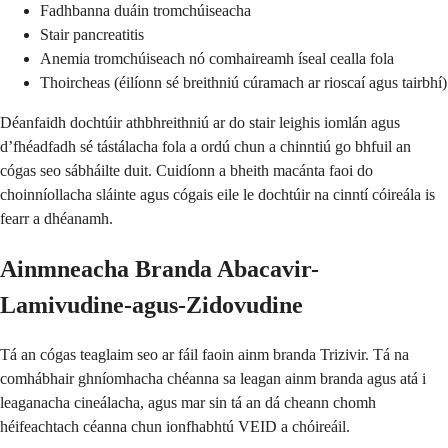
Fadhbanna duáin tromchúiseacha
Stair pancreatitis
Anemia tromchúiseach nó comhaireamh íseal cealla fola
Thoircheas (éilíonn sé breithniú cúramach ar rioscaí agus tairbhí)
Déanfaidh dochtúir athbhreithniú ar do stair leighis iomlán agus
d’fhéadfadh sé tástálacha fola a ordú chun a chinntiú go bhfuil an
cógas seo sábháilte duit. Cuidíonn a bheith macánta faoi do
choinníollacha sláinte agus cógais eile le dochtúir na cinntí cóireála is
fearr a dhéanamh.
Ainmneacha Branda Abacavir-
Lamivudine-agus-Zidovudine
Tá an cógas teaglaim seo ar fáil faoin ainm branda Trizivir. Tá na
comhábhair ghníomhacha chéanna sa leagan ainm branda agus atá i
leaganacha cineálacha, agus mar sin tá an dá cheann chomh
héifeachtach céanna chun ionfhabhtú VEID a chóireáil.