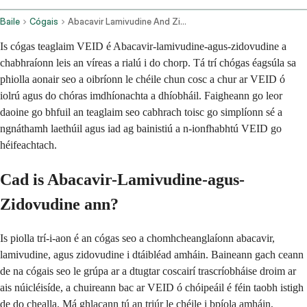
Baile
Cógais
Abacavir Lamivudine And Zidovudine Oral Route
Is cógas teaglaim VEID é Abacavir-lamivudine-agus-zidovudine a
chabhraíonn leis an víreas a rialú i do chorp. Tá trí chógas éagsúla sa
phiolla aonair seo a oibríonn le chéile chun cosc a chur ar VEID ó
iolrú agus do chóras imdhíonachta a dhíobháil. Faigheann go leor
daoine go bhfuil an teaglaim seo cabhrach toisc go simplíonn sé a
ngnáthamh laethúil agus iad ag bainistiú a n-ionfhabhtú VEID go
héifeachtach.
Cad is Abacavir-Lamivudine-agus-
Zidovudine ann?
Is piolla trí-i-aon é an cógas seo a chomhcheanglaíonn abacavir,
lamivudine, agus zidovudine i dtáibléad amháin. Baineann gach ceann
de na cógais seo le grúpa ar a dtugtar coscairí trascríobháise droim ar
ais núicléisíde, a chuireann bac ar VEID ó chóipeáil é féin taobh istigh
de do chealla. Má ghlacann tú an triúr le chéile i bpíola amháin,