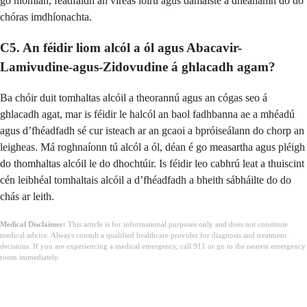
go hiomlán, féadfaidh an víreas iolrú agus damáiste a dhéanamh do do
chóras imdhíonachta.
C5. An féidir liom alcól a ól agus Abacavir-
Lamivudine-agus-Zidovudine á ghlacadh agam?
Ba chóir duit tomhaltas alcóil a theorannú agus an cógas seo á
ghlacadh agat, mar is féidir le halcól an baol fadhbanna ae a mhéadú
agus d’fhéadfadh sé cur isteach ar an gcaoi a bpróiseálann do chorp an
leigheas. Má roghnaíonn tú alcól a ól, déan é go measartha agus pléigh
do thomhaltas alcóil le do dhochtúir. Is féidir leo cabhrú leat a thuiscint
cén leibhéal tomhaltais alcóil a d’fhéadfadh a bheith sábháilte do do
chás ar leith.
Medical Disclaimer:
This article is for informational purposes only and does not constitute
medical advice. Always consult a qualified healthcare provider for diagnosis and treatment
decisions. If you are experiencing a medical emergency, call 911 or go to the nearest emergency
room immediately.