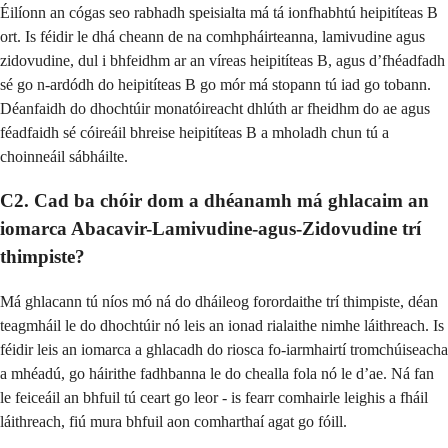
Éilíonn an cógas seo rabhadh speisialta má tá ionfhabhtú heipitíteas B
ort. Is féidir le dhá cheann de na comhpháirteanna, lamivudine agus
zidovudine, dul i bhfeidhm ar an víreas heipitíteas B, agus d’fhéadfadh
sé go n-ardódh do heipitíteas B go mór má stopann tú iad go tobann.
Déanfaidh do dhochtúir monatóireacht dhlúth ar fheidhm do ae agus
féadfaidh sé cóireáil bhreise heipitíteas B a mholadh chun tú a
choinneáil sábháilte.
C2. Cad ba chóir dom a dhéanamh má ghlacaim an
iomarca Abacavir-Lamivudine-agus-Zidovudine trí
thimpiste?
Má ghlacann tú níos mó ná do dháileog forordaithe trí thimpiste, déan
teagmháil le do dhochtúir nó leis an ionad rialaithe nimhe láithreach. Is
féidir leis an iomarca a ghlacadh do riosca fo-iarmhairtí tromchúiseacha
a mhéadú, go háirithe fadhbanna le do chealla fola nó le d’ae. Ná fan
le feiceáil an bhfuil tú ceart go leor - is fearr comhairle leighis a fháil
láithreach, fiú mura bhfuil aon comharthaí agat go fóill.