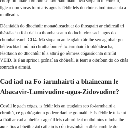
chorp fiú nuair a bhíonn sé faoi rialú maith. Má stopann tú cóireáil,
ligtear don víreas iolrú arís agus is féidir leis do chóras imdhíonachta a
mhilleadh.
Déanfaidh do dhochtúir monatóireacht ar do fhreagairt ar chóireáil trí
thástálacha fola rialta a thomhaiseann do lucht víreasach agus do
chomhaireamh CD4. Má stopann an teaglaim áirithe seo ag obair go
héifeachtach nó má chruthaíonn sé fo-iarmhairtí trioblóideacha,
féadfaidh do dhochtúir tú a athrú go réimeas cógaisíochta difriúil
VEID. Is é an sprioc i gcónaí an chóireáil is fearr a oibríonn do do chás
sonrach a aimsiú.
Cad iad na Fo-iarmhairtí a bhaineann le
Abacavir-Lamivudine-agus-Zidovudine?
Cosúil le gach cógas, is féidir leis an teaglaim seo fo-iarmhairtí a
chruthú, cé go dtógaíonn go leor daoine go maith é. Is féidir le tuiscint
a fháil ar cad a bheifear ag súil leis cabhrú leat mothú níos ullmhaithe
agus fios a bheith agat cathain is cóir teagmháil a dhéanamh le do