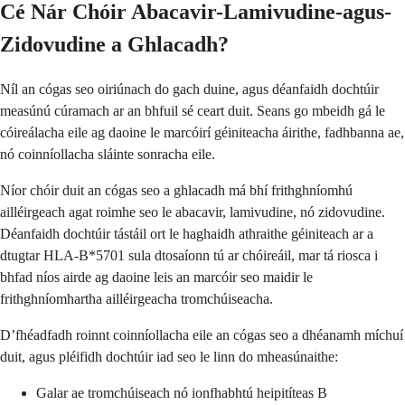
Cé Nár Chóir Abacavir-Lamivudine-agus-
Zidovudine a Ghlacadh?
Níl an cógas seo oiriúnach do gach duine, agus déanfaidh dochtúir
measúnú cúramach ar an bhfuil sé ceart duit. Seans go mbeidh gá le
cóireálacha eile ag daoine le marcóirí géiniteacha áirithe, fadhbanna ae,
nó coinníollacha sláinte sonracha eile.
Níor chóir duit an cógas seo a ghlacadh má bhí frithghníomhú
ailléirgeach agat roimhe seo le abacavir, lamivudine, nó zidovudine.
Déanfaidh dochtúir tástáil ort le haghaidh athraithe géiniteach ar a
dtugtar HLA-B*5701 sula dtosaíonn tú ar chóireáil, mar tá riosca i
bhfad níos airde ag daoine leis an marcóir seo maidir le
frithghníomhartha ailléirgeacha tromchúiseacha.
D’fhéadfadh roinnt coinníollacha eile an cógas seo a dhéanamh míchuí
duit, agus pléifidh dochtúir iad seo le linn do mheasúnaithe:
Galar ae tromchúiseach nó ionfhabhtú heipitíteas B