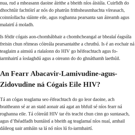
nua, rud a mheasann daoine áirithe a bheith níos áisiúla. Cuirfidh do
dhochtúir fachtóirí ar nós do phatrún frithsheasmhachta víreasach,
coinníollacha sláinte eile, agus roghanna pearsanta san áireamh agus
malairtí á moladh.
Is féidir cógais aon-chomhábhair a chomhcheangal ar bhealaí éagsúla
freisin chun réimeas cóireála pearsantaithe a chruthú. Is é an eochair ná
teaglaim a aimsiú a rialaíonn do HIV go héifeachtach agus fo-
iarmhairtí a íoslaghdú agus a oireann do do ghnáthamh laethúil.
An Fearr Abacavir-Lamivudine-agus-
Zidovudine ná Cógais Eile HIV?
Tá an cógas teaglama seo éifeachtach do go leor daoine, ach
braitheann sé ar an staid aonair atá agat an bhfuil sé níos fearr ná
roghanna eile. Tá cóireáil HIV tar éis teacht chun cinn go suntasach,
agus d’fhéadfadh buntáistí a bheith ag teaglamaí níos nuaí, amhail
dáileog uair amháin sa lá nó níos lú fo-iarmhairtí.