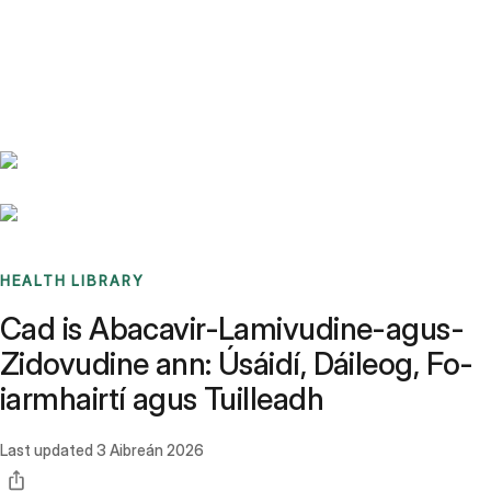
Benchmarks
Stories
FAQ
Sign up / Log in
HEALTH LIBRARY
Cad is Abacavir-Lamivudine-agus-
Zidovudine ann: Úsáidí, Dáileog, Fo-
iarmhairtí agus Tuilleadh
Last updated
3 Aibreán 2026