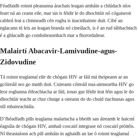
Féadfaidh roinnt pleananna árachais leagan amháin a chlúdach níos
fearr ná an ceann eile, mar sin is féidir le do dhochtúir nó cógaiseoir
cabhrú leat a chinneadh cén rogha is inacmhainne duit. Cibé an
nglacann tú leis an leagan branda nó cineálach, is é an rud tábhachtach
é a ghlacadh go comhsheasmhach mar a fhorordaítear.
Malairtí Abacavir-Lamivudine-agus-
Zidovudine
Tá roinnt teaglamaí eile de chógais HIV ar fáil má theipeann ar an
gcóireáil seo go maith duit. Cuireann cóireáil nua-aimseartha HIV go
leor roghanna éifeachtacha ar fáil, ionas gur féidir leat féin agus le do
dhochtúir teacht ar chur chuige a oireann do do chuid riachtanas agus
stíl mhaireachtála.
D’fhéadfadh pills teaglama malartacha a bheith san áireamh le haicmí
éagsúla de chógais HIV, amhail coscairí integrase nó coscairí próitéis.
Ní theastaíonn ach pill amháin in aghaidh an lae ó roinnt teaglamaí