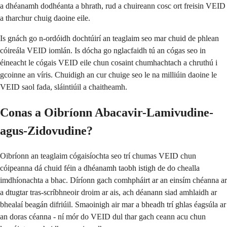
a dhéanamh dodhéanta a bhrath, rud a chuireann cosc ort freisin VEID
a tharchur chuig daoine eile.
Is gnách go n-ordóidh dochtúirí an teaglaim seo mar chuid de phlean
cóireála VEID iomlán. Is dócha go nglacfaidh tú an cógas seo in
éineacht le cógais VEID eile chun cosaint chumhachtach a chruthú i
gcoinne an víris. Chuidigh an cur chuige seo le na milliúin daoine le
VEID saol fada, sláintiúil a chaitheamh.
Conas a Oibríonn Abacavir-Lamivudine-
agus-Zidovudine?
Oibríonn an teaglaim cógaisíochta seo trí chumas VEID chun
cóipeanna dá chuid féin a dhéanamh taobh istigh de do chealla
imdhíonachta a bhac. Díríonn gach comhpháirt ar an einsím chéanna ar
a dtugtar tras-scríbhneoir droim ar ais, ach déanann siad amhlaidh ar
bhealaí beagán difriúil. Smaoinigh air mar a bheadh trí ghlas éagsúla ar
an doras céanna - ní mór do VEID dul thar gach ceann acu chun