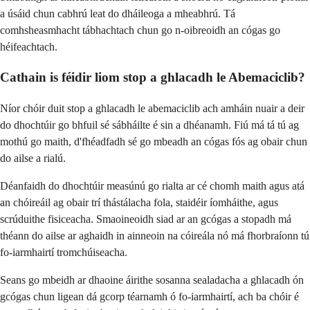
a úsáid chun cabhrú leat do dháileoga a mheabhrú. Tá
comhsheasmhacht tábhachtach chun go n-oibreoidh an cógas go
héifeachtach.
Cathain is féidir liom stop a ghlacadh le Abemaciclib?
Níor chóir duit stop a ghlacadh le abemaciclib ach amháin nuair a deir
do dhochtúir go bhfuil sé sábháilte é sin a dhéanamh. Fiú má tá tú ag
mothú go maith, d'fhéadfadh sé go mbeadh an cógas fós ag obair chun
do ailse a rialú.
Déanfaidh do dhochtúir measúnú go rialta ar cé chomh maith agus atá
an chóireáil ag obair trí thástálacha fola, staidéir íomháithe, agus
scrúduithe fisiceacha. Smaoineoidh siad ar an gcógas a stopadh má
théann do ailse ar aghaidh in ainneoin na cóireála nó má fhorbraíonn tú
fo-iarmhairtí tromchúiseacha.
Seans go mbeidh ar dhaoine áirithe sosanna sealadacha a ghlacadh ón
gcógas chun ligean dá gcorp téarnamh ó fo-iarmhairtí, ach ba chóir é