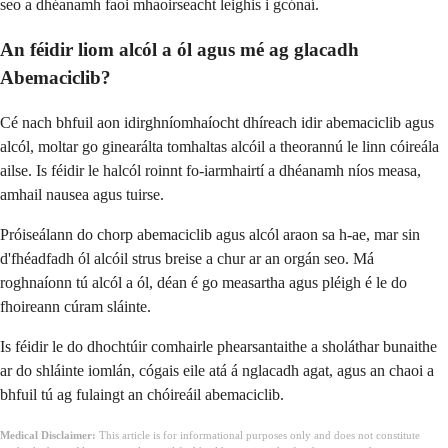
seo a dhéanamh faoi mhaoirseacht leighis i gcónaí.
An féidir liom alcól a ól agus mé ag glacadh
Abemaciclib?
Cé nach bhfuil aon idirghníomhaíocht dhíreach idir abemaciclib agus
alcól, moltar go ginearálta tomhaltas alcóil a theorannú le linn cóireála
ailse. Is féidir le halcól roinnt fo-iarmhairtí a dhéanamh níos measa,
amhail nausea agus tuirse.
Próiseálann do chorp abemaciclib agus alcól araon sa h-ae, mar sin
d'fhéadfadh ól alcóil strus breise a chur ar an orgán seo. Má
roghnaíonn tú alcól a ól, déan é go measartha agus pléigh é le do
fhoireann cúram sláinte.
Is féidir le do dhochtúir comhairle phearsantaithe a sholáthar bunaithe
ar do shláinte iomlán, cógais eile atá á nglacadh agat, agus an chaoi a
bhfuil tú ag fulaingt an chóireáil abemaciclib.
Medical Disclaimer:
This article is for informational purposes only and does not constitute