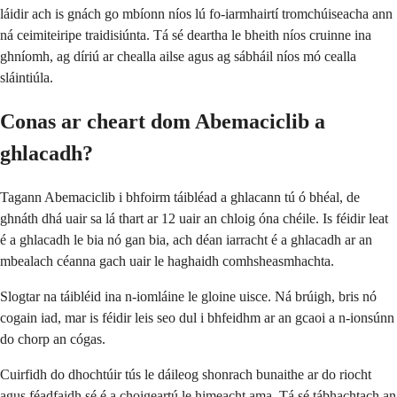
láidir ach is gnách go mbíonn níos lú fo-iarmhairtí tromchúiseacha ann
ná ceimiteiripe traidisiúnta. Tá sé deartha le bheith níos cruinne ina
ghníomh, ag díriú ar chealla ailse agus ag sábháil níos mó cealla
sláintiúla.
Conas ar cheart dom Abemaciclib a
ghlacadh?
Tagann Abemaciclib i bhfoirm táibléad a ghlacann tú ó bhéal, de
ghnáth dhá uair sa lá thart ar 12 uair an chloig óna chéile. Is féidir leat
é a ghlacadh le bia nó gan bia, ach déan iarracht é a ghlacadh ar an
mbealach céanna gach uair le haghaidh comhsheasmhachta.
Slogtar na táibléid ina n-iomláine le gloine uisce. Ná brúigh, bris nó
cogain iad, mar is féidir leis seo dul i bhfeidhm ar an gcaoi a n-ionsúnn
do chorp an cógas.
Cuirfidh do dhochtúir tús le dáileog shonrach bunaithe ar do riocht
agus féadfaidh sé é a choigeartú le himeacht ama. Tá sé tábhachtach an