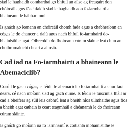
siad le haghaidh comharthaí go bhfuil an ailse ag freagairt don
chóireáil agus féachfaidh siad le haghaidh aon fo-iarmhairtí a
bhaineann le hábhar imní.
Is gnách go leanann an chóireáil chomh fada agus a chabhraíonn an
cógas le do chancer a rialú agus nach bhfuil fo-iarmhairtí do-
bhainistithe agat. Oibreoidh do fhoireann cúram sláinte leat chun an
chothromaíocht cheart a aimsiú.
Cad iad na Fo-iarmhairtí a bhaineann le
Abemaciclib?
Cosúil le gach cógas, is féidir le abemaciclib fo-iarmhairtí a chur faoi
deara, cé nach mbíonn siad ag gach duine. Is féidir le tuiscint a fháil ar
cad a bheifear ag súil leis cabhrú leat a bheith níos ullmhaithe agus fios
a bheith agat cathain is ceart teagmháil a dhéanamh le do fhoireann
cúram sláinte.
Is gnách go mbíonn na fo-iarmhairtí is coitianta inbhainistithe le