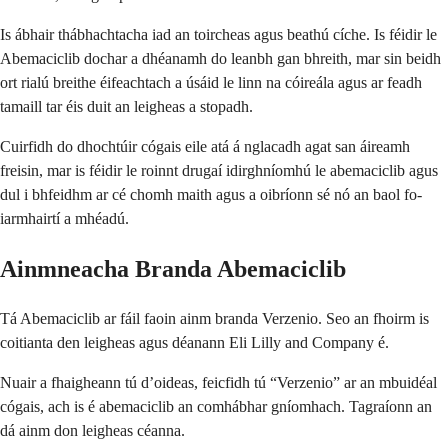
Is ábhair thábhachtacha iad an toircheas agus beathú cíche. Is féidir le
Abemaciclib dochar a dhéanamh do leanbh gan bhreith, mar sin beidh
ort rialú breithe éifeachtach a úsáid le linn na cóireála agus ar feadh
tamaill tar éis duit an leigheas a stopadh.
Cuirfidh do dhochtúir cógais eile atá á nglacadh agat san áireamh
freisin, mar is féidir le roinnt drugaí idirghníomhú le abemaciclib agus
dul i bhfeidhm ar cé chomh maith agus a oibríonn sé nó an baol fo-
iarmhairtí a mhéadú.
Ainmneacha Branda Abemaciclib
Tá Abemaciclib ar fáil faoin ainm branda Verzenio. Seo an fhoirm is
coitianta den leigheas agus déanann Eli Lilly and Company é.
Nuair a fhaigheann tú d’oideas, feicfidh tú “Verzenio” ar an mbuidéal
cógais, ach is é abemaciclib an comhábhar gníomhach. Tagraíonn an
dá ainm don leigheas céanna.