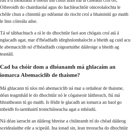
rud a d'fhéadfadh a bheith ina chúis imní má tá cliseadh croí ort.
Oibreoidh do chairdiaolaí agus do liachleachtóir oinceolaíochta le
chéile chun a chinntiú go ndéantar do riocht croí a bhainistiú go maith
le linn cóireála ailse.
Tá sé tábhachtach a rá le do dhochtúir faoi aon chógais croí atá á
nglacadh agat, mar d'fhéadfadh idirghníomhaíocht a bheith ag cuid acu
le abemaciclib nó d'fhéadfadh coigeartuithe dáileoige a bheith ag
teastáil.
Cad ba chóir dom a dhéanamh má ghlacaim an
iomarca Abemaciclib de thaisme?
Má ghlacann tú níos mó abemaciclib ná mar a ordaítear de thaisme,
déan teagmháil le do dhochtúir nó le cógaiseoir láithreach, fiú má
bhraitheann tú go maith. Is féidir le glacadh an iomarca an baol go
mbeidh fo-iarmhairtí tromchúiseacha agat a mhéadú.
Ná déan iarracht an dáileog bhreise a chúiteamh trí do chéad dáileog
sceidealaithe eile a scipeáil. Ina ionad sin, lean treoracha do dhochtúir