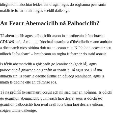
idirghníomhaíochtaí féideartha drugaí, agus do roghanna pearsanta
maidir le fo-iarmhairtí agus sceidil dáileoige.
An Fearr Abemaciclib ná Palbociclib?
Tá abemaciclib agus palbociclib araon ina n-oibreáin éifeachtacha
CDK4/6, ach tá roinnt difríochtaí eatarthu a d'fhéadfadh ceann amháin
a dhéanamh níos oiriúna duit ná an ceann eile. Ní bhíonn ceachtar acu
uilíoch “níos fearr” – braitheann an rogha is fearr ar do staid aonair.
Is féidir abemaciclib a ghlacadh go leanúnach (gach lá), agus
palbociclib á ghlacadh de ghnáth ar feadh 21 lá agus sos 7 lá ina
dhiaidh sin. Is fearr le daoine áirithe an dáileog leanúnach, agus is
maith le daoine eile an tréimhse sos.
Tá na próifílí fo-iarmhairtí cosúil ach níl siad mar an gcéanna. Is dóichí
go gcuirfidh abemaciclib buinneach faoi deara, agus is dóichí go
gcuirfidh palbociclib líon íseal ceall fola bána faoi deara a éilíonn
coigeartuithe dáileoige.