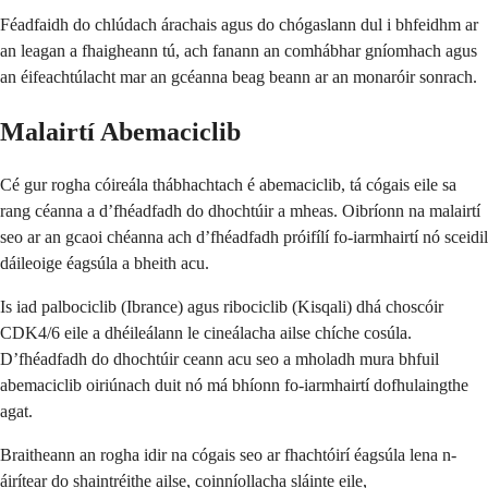
Féadfaidh do chlúdach árachais agus do chógaslann dul i bhfeidhm ar
an leagan a fhaigheann tú, ach fanann an comhábhar gníomhach agus
an éifeachtúlacht mar an gcéanna beag beann ar an monaróir sonrach.
Malairtí Abemaciclib
Cé gur rogha cóireála thábhachtach é abemaciclib, tá cógais eile sa
rang céanna a d’fhéadfadh do dhochtúir a mheas. Oibríonn na malairtí
seo ar an gcaoi chéanna ach d’fhéadfadh próifílí fo-iarmhairtí nó sceidil
dáileoige éagsúla a bheith acu.
Is iad palbociclib (Ibrance) agus ribociclib (Kisqali) dhá choscóir
CDK4/6 eile a dhéileálann le cineálacha ailse chíche cosúla.
D’fhéadfadh do dhochtúir ceann acu seo a mholadh mura bhfuil
abemaciclib oiriúnach duit nó má bhíonn fo-iarmhairtí dofhulaingthe
agat.
Braitheann an rogha idir na cógais seo ar fhachtóirí éagsúla lena n-
áirítear do shaintréithe ailse, coinníollacha sláinte eile,