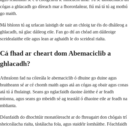
cógas a ghlacadh go díreach mar a fhorordaítear, fiú má tá tú ag mothú
go maith.
Má bhíonn tú ag urlacan laistigh de uair an chloig tar éis do dháileog a
ghlacadh, ná glac dáileog eile. Fan go dtí an chéad am dáileoige
sceidealaithe eile agus lean ar aghaidh le do sceideal rialta.
Cá fhad ar cheart dom Abemaciclib a
ghlacadh?
Athraíonn fad na cóireála le abemaciclib ó dhuine go duine agus
braitheann sé ar cé chomh maith agus atá an cógas ag obair agus conas
atá tú á fhulaingt. Seans go nglacfaidh daoine áirithe é ar feadh
míonna, agus seans go mbeidh sé ag teastáil ó dhaoine eile ar feadh na
mblianta.
Déanfaidh do dhochtúir monatóireacht ar do fhreagairt don chógais trí
sheiceálacha rialta, tástálacha fola, agus staidéir íomháithe. Féachfaidh