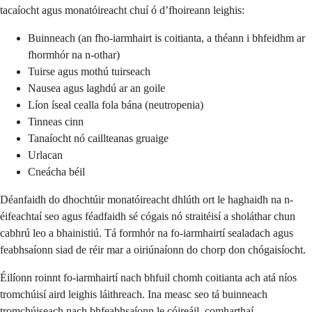
tacaíocht agus monatóireacht chuí ó d’fhoireann leighis:
Buinneach (an fho-iarmhairt is coitianta, a théann i bhfeidhm ar
fhormhór na n-othar)
Tuirse agus mothú tuirseach
Nausea agus laghdú ar an goile
Líon íseal cealla fola bána (neutropenia)
Tinneas cinn
Tanaíocht nó caillteanas gruaige
Urlacan
Cneácha béil
Déanfaidh do dhochtúir monatóireacht dhlúth ort le haghaidh na n-
éifeachtaí seo agus féadfaidh sé cógais nó straitéisí a sholáthar chun
cabhrú leo a bhainistiú. Tá formhór na fo-iarmhairtí sealadach agus
feabhsaíonn siad de réir mar a oiriúnaíonn do chorp don chógaisíocht.
Éilíonn roinnt fo-iarmhairtí nach bhfuil chomh coitianta ach atá níos
tromchúisí aird leighis láithreach. Ina measc seo tá buinneach
tromchúiseach nach bhfeabhsaíonn le cóireáil, comharthaí