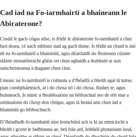
Cad iad na Fo-iarmhairtí a bhaineann le
Abiraterone?
Cosúil le gach cógas ailse, is féidir le abiraterone fo-iarmhairtí a chur
faoi deara, cé nach mbíonn siad ag gach duine. Is féidir an chuid is mó
de na fo-iarmhairtí a bhainistiú, agus déanfaidh do fhoireann cúraim
sláinte monatóireacht ghéar ort chun aghaidh a thabhairt ar aon
saincheisteanna a thagann chun cinn.
I measc na fo-iarmhairtí is coitianta a d'fhéadfá a bheith agat tá tuirse,
pian comhpháirteach, at i do chosa nó i do chosa, flashes te, agus
buinneach. Is minic a fheabhsaíonn na héifeachtaí seo de réir mar a
oiriúnaíonn do chorp don chógas, agus tá bealaí ann chun iad a
bhainistiú go héifeachtach.
D’fhéadfadh fo-iarmhairtí níos tromchúisí ach is lú an minicíocht a
bheith i gceist le fadhbanna ae, brú fola ard, leibhéil photaisiam íseal,
agus athruithe ar rithim an chroí. Déanfaidh do dhochtúir do chuid fola