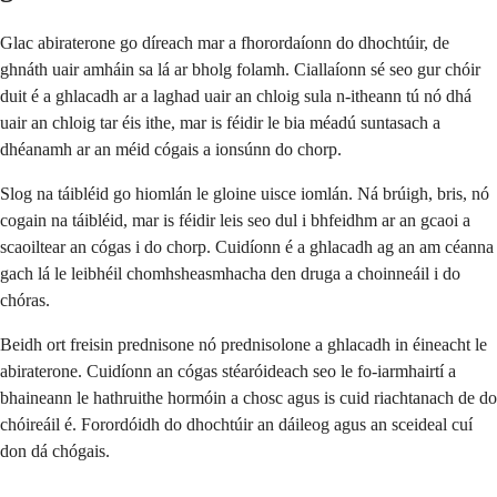
Glac abiraterone go díreach mar a fhorordaíonn do dhochtúir, de
ghnáth uair amháin sa lá ar bholg folamh. Ciallaíonn sé seo gur chóir
duit é a ghlacadh ar a laghad uair an chloig sula n-itheann tú nó dhá
uair an chloig tar éis ithe, mar is féidir le bia méadú suntasach a
dhéanamh ar an méid cógais a ionsúnn do chorp.
Slog na táibléid go hiomlán le gloine uisce iomlán. Ná brúigh, bris, nó
cogain na táibléid, mar is féidir leis seo dul i bhfeidhm ar an gcaoi a
scaoiltear an cógas i do chorp. Cuidíonn é a ghlacadh ag an am céanna
gach lá le leibhéil chomhsheasmhacha den druga a choinneáil i do
chóras.
Beidh ort freisin prednisone nó prednisolone a ghlacadh in éineacht le
abiraterone. Cuidíonn an cógas stéaróideach seo le fo-iarmhairtí a
bhaineann le hathruithe hormóin a chosc agus is cuid riachtanach de do
chóireáil é. Forordóidh do dhochtúir an dáileog agus an sceideal cuí
don dá chógais.