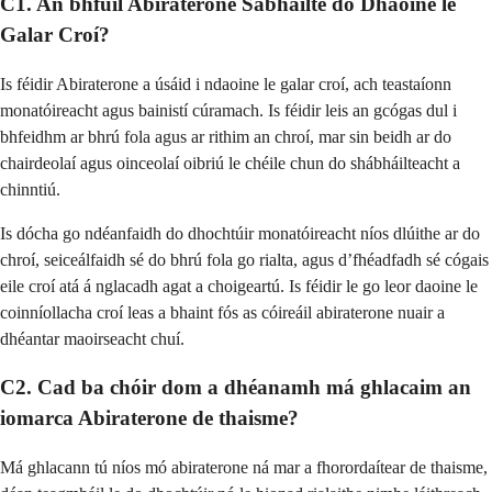
C1. An bhfuil Abiraterone Sábháilte do Dhaoine le
Galar Croí?
Is féidir Abiraterone a úsáid i ndaoine le galar croí, ach teastaíonn
monatóireacht agus bainistí cúramach. Is féidir leis an gcógas dul i
bhfeidhm ar bhrú fola agus ar rithim an chroí, mar sin beidh ar do
chairdeolaí agus oinceolaí oibriú le chéile chun do shábháilteacht a
chinntiú.
Is dócha go ndéanfaidh do dhochtúir monatóireacht níos dlúithe ar do
chroí, seiceálfaidh sé do bhrú fola go rialta, agus d’fhéadfadh sé cógais
eile croí atá á nglacadh agat a choigeartú. Is féidir le go leor daoine le
coinníollacha croí leas a bhaint fós as cóireáil abiraterone nuair a
dhéantar maoirseacht chuí.
C2. Cad ba chóir dom a dhéanamh má ghlacaim an
iomarca Abiraterone de thaisme?
Má ghlacann tú níos mó abiraterone ná mar a fhorordaítear de thaisme,