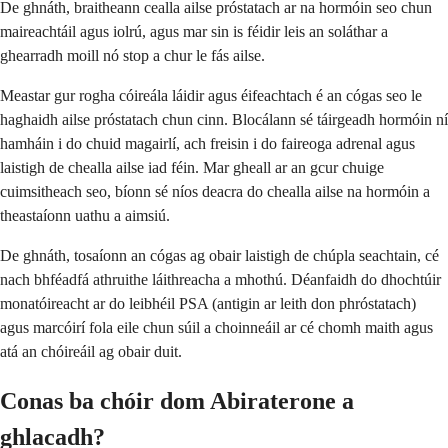
De ghnáth, braitheann cealla ailse próstatach ar na hormóin seo chun
maireachtáil agus iolrú, agus mar sin is féidir leis an soláthar a
ghearradh moill nó stop a chur le fás ailse.
Meastar gur rogha cóireála láidir agus éifeachtach é an cógas seo le
haghaidh ailse próstatach chun cinn. Blocálann sé táirgeadh hormóin ní
hamháin i do chuid magairlí, ach freisin i do faireoga adrenal agus
laistigh de chealla ailse iad féin. Mar gheall ar an gcur chuige
cuimsitheach seo, bíonn sé níos deacra do chealla ailse na hormóin a
theastaíonn uathu a aimsiú.
De ghnáth, tosaíonn an cógas ag obair laistigh de chúpla seachtain, cé
nach bhféadfá athruithe láithreacha a mhothú. Déanfaidh do dhochtúir
monatóireacht ar do leibhéil PSA (antigin ar leith don phróstatach)
agus marcóirí fola eile chun súil a choinneáil ar cé chomh maith agus
atá an chóireáil ag obair duit.
Conas ba chóir dom Abiraterone a
ghlacadh?