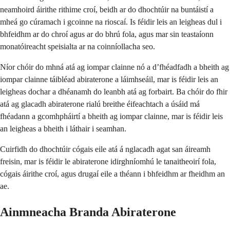
neamhoird áirithe rithime croí, beidh ar do dhochtúir na buntáistí a
mheá go cúramach i gcoinne na rioscaí. Is féidir leis an leigheas dul i
bhfeidhm ar do chroí agus ar do bhrú fola, agus mar sin teastaíonn
monatóireacht speisialta ar na coinníollacha seo.
Níor chóir do mhná atá ag iompar clainne nó a d’fhéadfadh a bheith ag
iompar clainne táibléad abiraterone a láimhseáil, mar is féidir leis an
leigheas dochar a dhéanamh do leanbh atá ag forbairt. Ba chóir do fhir
atá ag glacadh abiraterone rialú breithe éifeachtach a úsáid má
fhéadann a gcomhpháirtí a bheith ag iompar clainne, mar is féidir leis
an leigheas a bheith i láthair i seamhan.
Cuirfidh do dhochtúir cógais eile atá á nglacadh agat san áireamh
freisin, mar is féidir le abiraterone idirghníomhú le tanaitheoirí fola,
cógais áirithe croí, agus drugaí eile a théann i bhfeidhm ar fheidhm an
ae.
Ainmneacha Branda Abiraterone