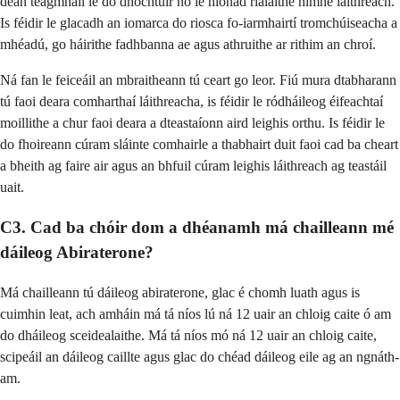
déan teagmháil le do dhochtúir nó le hionad rialaithe nimhe láithreach.
Is féidir le glacadh an iomarca do riosca fo-iarmhairtí tromchúiseacha a
mhéadú, go háirithe fadhbanna ae agus athruithe ar rithim an chroí.
Ná fan le feiceáil an mbraitheann tú ceart go leor. Fiú mura dtabharann
tú faoi deara comharthaí láithreacha, is féidir le ródháileog éifeachtaí
moillithe a chur faoi deara a dteastaíonn aird leighis orthu. Is féidir le
do fhoireann cúram sláinte comhairle a thabhairt duit faoi cad ba cheart
a bheith ag faire air agus an bhfuil cúram leighis láithreach ag teastáil
uait.
C3. Cad ba chóir dom a dhéanamh má chailleann mé
dáileog Abiraterone?
Má chailleann tú dáileog abiraterone, glac é chomh luath agus is
cuimhin leat, ach amháin má tá níos lú ná 12 uair an chloig caite ó am
do dháileog sceidealaithe. Má tá níos mó ná 12 uair an chloig caite,
scipeáil an dáileog caillte agus glac do chéad dáileog eile ag an ngnáth-
am.