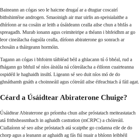
Baineann an cógas seo le haicme drugaí ar a dtugtar coscairí
bithshintéise androgen. Smaoinigh air mar uirlis an-speisialaithe a
dhíríonn ar na cosáin ar leith a úsáideann cealla ailse chun a bhfás a
spreagadh. Murab ionann agus ceimiteiripe a théann i bhfeidhm ar go
leor cineálacha éagsúla cealla, díríonn abiraterone go sonrach ar
chosáin a tháirgeann hormóin.
Tagann an cógas i bhfoirm táibléad béil a ghlacann tú ó bhéal, rud a
fhágann go bhfuil sé níos áisiúla ná cóireálacha a éilíonn cuairteanna
ospidéil le haghaidh insiltí. Ligeann sé seo duit níos mó de do
ghnáthamh gnáth a choinneáil agus cóireáil ailse éifeachtach á fáil agat.
Céard a Úsáidtear Abiraterone Chuige?
Úsáidtear Abiraterone go príomha chun ailse próstatach meiteastatach
atá frithsheasmhach in aghaidh castration (mCRPC) a chóireáil.
Ciallaíonn sé seo ailse próstatach atá scaipthe go codanna eile de do
chorp agus a leanann ar aghaidh ag fás fiú nuair a bhíonn leibhéil