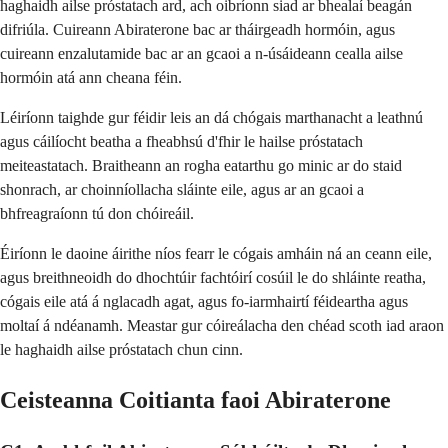
haghaidh ailse próstatach ard, ach oibríonn siad ar bhealaí beagán
difriúla. Cuireann Abiraterone bac ar tháirgeadh hormóin, agus
cuireann enzalutamide bac ar an gcaoi a n-úsáideann cealla ailse
hormóin atá ann cheana féin.
Léiríonn taighde gur féidir leis an dá chógais marthanacht a leathnú
agus cáilíocht beatha a fheabhsú d'fhir le hailse próstatach
meiteastatach. Braitheann an rogha eatarthu go minic ar do staid
shonrach, ar choinníollacha sláinte eile, agus ar an gcaoi a
bhfreagraíonn tú don chóireáil.
Éiríonn le daoine áirithe níos fearr le cógais amháin ná an ceann eile,
agus breithneoidh do dhochtúir fachtóirí cosúil le do shláinte reatha,
cógais eile atá á nglacadh agat, agus fo-iarmhairtí féideartha agus
moltaí á ndéanamh. Meastar gur cóireálacha den chéad scoth iad araon
le haghaidh ailse próstatach chun cinn.
Ceisteanna Coitianta faoi Abiraterone