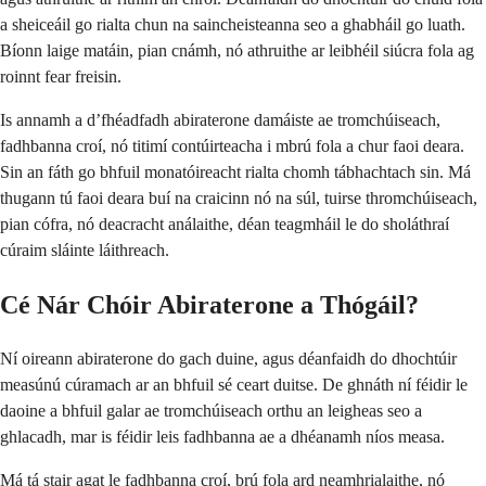
a sheiceáil go rialta chun na saincheisteanna seo a ghabháil go luath.
Bíonn laige matáin, pian cnámh, nó athruithe ar leibhéil siúcra fola ag
roinnt fear freisin.
Is annamh a d’fhéadfadh abiraterone damáiste ae tromchúiseach,
fadhbanna croí, nó titimí contúirteacha i mbrú fola a chur faoi deara.
Sin an fáth go bhfuil monatóireacht rialta chomh tábhachtach sin. Má
thugann tú faoi deara buí na craicinn nó na súl, tuirse thromchúiseach,
pian cófra, nó deacracht análaithe, déan teagmháil le do sholáthraí
cúraim sláinte láithreach.
Cé Nár Chóir Abiraterone a Thógáil?
Ní oireann abiraterone do gach duine, agus déanfaidh do dhochtúir
measúnú cúramach ar an bhfuil sé ceart duitse. De ghnáth ní féidir le
daoine a bhfuil galar ae tromchúiseach orthu an leigheas seo a
ghlacadh, mar is féidir leis fadhbanna ae a dhéanamh níos measa.
Má tá stair agat le fadhbanna croí, brú fola ard neamhrialaithe, nó