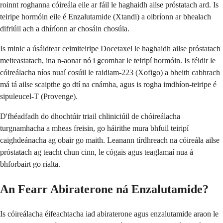
roinnt roghanna cóireála eile ar fáil le haghaidh ailse próstatach ard. Is
teiripe hormóin eile é Enzalutamide (Xtandi) a oibríonn ar bhealach
difriúil ach a dhíríonn ar chosáin chosúla.
Is minic a úsáidtear ceimiteiripe Docetaxel le haghaidh ailse próstatach
meiteastatach, ina n-aonar nó i gcomhar le teiripí hormóin. Is féidir le
cóireálacha níos nuaí cosúil le raidiam-223 (Xofigo) a bheith cabhrach
má tá ailse scaipthe go dtí na cnámha, agus is rogha imdhíon-teiripe é
sipuleucel-T (Provenge).
D'fhéadfadh do dhochtúir triail chliniciúil de chóireálacha
turgnamhacha a mheas freisin, go háirithe mura bhfuil teiripí
caighdeánacha ag obair go maith. Leanann tírdhreach na cóireála ailse
próstatach ag teacht chun cinn, le cógais agus teaglamaí nua á
bhforbairt go rialta.
An Fearr Abiraterone ná Enzalutamide?
Is cóireálacha éifeachtacha iad abiraterone agus enzalutamide araon le