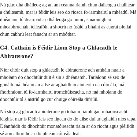
Ná glac dhá dháileog ag an am céanna riamh chun dáileog a chailltear
a chúiteamh, mar is féidir leis seo do riosca fo-iarmhairtí a mhéadú. Má
dhéanann tú dearmad ar dháileoga go minic, smaoinigh ar
mheabhrúcháin teileafóin a shocrú nó úsáid a bhaint as eagraí piollaí
chun cabhrú leat fanacht ar an mbóthar.
C4. Cathain is Féidir Liom Stop a Ghlacadh le
Abiraterone?
Níor chóir duit stop a ghlacadh le abiraterone ach amháin nuair a
mholann do dhochtúir duit é sin a dhéanamh. Tarlaíonn sé seo de
ghnáth má théann an ailse ar aghaidh in ainneoin na cóireála, má
fhorbraíonn tú fo-iarmhairtí tromchúiseacha, nó má mholann do
dhochtúir tú a aistriú go cur chuige cóireála difriúil.
Ná stop ag glacadh abiraterone go tobann riamh gan mhaoirseacht
leighis, mar is féidir leis seo ligean do do ailse dul ar aghaidh níos tapa.
Déanfaidh do dhochtúir monatóireacht rialta ar do riocht agus pléifidh
sé aon athruithe ar do phlean cóireála leat.