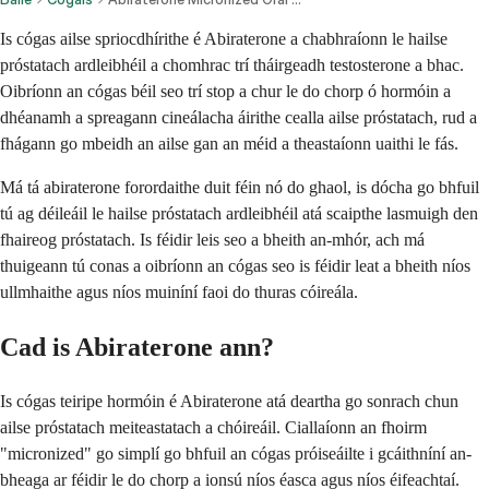
Is cógas ailse spriocdhírithe é Abiraterone a chabhraíonn le hailse
próstatach ardleibhéil a chomhrac trí tháirgeadh testosterone a bhac.
Oibríonn an cógas béil seo trí stop a chur le do chorp ó hormóin a
dhéanamh a spreagann cineálacha áirithe cealla ailse próstatach, rud a
fhágann go mbeidh an ailse gan an méid a theastaíonn uaithi le fás.
Má tá abiraterone forordaithe duit féin nó do ghaol, is dócha go bhfuil
tú ag déileáil le hailse próstatach ardleibhéil atá scaipthe lasmuigh den
fhaireog próstatach. Is féidir leis seo a bheith an-mhór, ach má
thuigeann tú conas a oibríonn an cógas seo is féidir leat a bheith níos
ullmhaithe agus níos muiníní faoi do thuras cóireála.
Cad is Abiraterone ann?
Is cógas teiripe hormóin é Abiraterone atá deartha go sonrach chun
ailse próstatach meiteastatach a chóireáil. Ciallaíonn an fhoirm
"micronized" go simplí go bhfuil an cógas próiseáilte i gcáithníní an-
bheaga ar féidir le do chorp a ionsú níos éasca agus níos éifeachtaí.