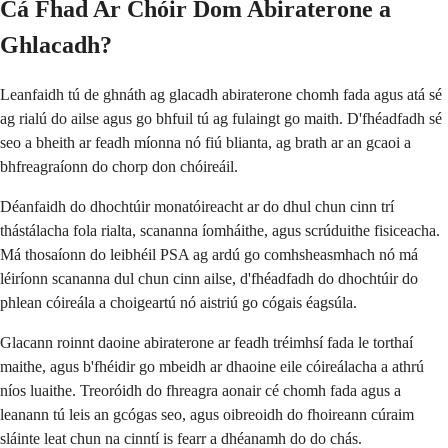
Cá Fhad Ar Chóir Dom Abiraterone a
Ghlacadh?
Leanfaidh tú de ghnáth ag glacadh abiraterone chomh fada agus atá sé
ag rialú do ailse agus go bhfuil tú ag fulaingt go maith. D'fhéadfadh sé
seo a bheith ar feadh míonna nó fiú blianta, ag brath ar an gcaoi a
bhfreagraíonn do chorp don chóireáil.
Déanfaidh do dhochtúir monatóireacht ar do dhul chun cinn trí
thástálacha fola rialta, scananna íomháithe, agus scrúduithe fisiceacha.
Má thosaíonn do leibhéil PSA ag ardú go comhsheasmhach nó má
léiríonn scananna dul chun cinn ailse, d'fhéadfadh do dhochtúir do
phlean cóireála a choigeartú nó aistriú go cógais éagsúla.
Glacann roinnt daoine abiraterone ar feadh tréimhsí fada le torthaí
maithe, agus b'fhéidir go mbeidh ar dhaoine eile cóireálacha a athrú
níos luaithe. Treoróidh do fhreagra aonair cé chomh fada agus a
leanann tú leis an gcógas seo, agus oibreoidh do fhoireann cúraim
sláinte leat chun na cinntí is fearr a dhéanamh do do chás.