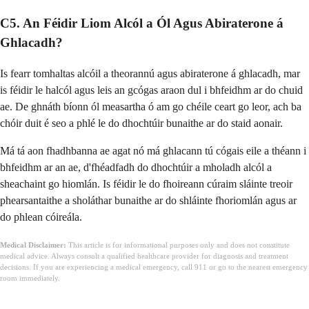
C5. An Féidir Liom Alcól a Ól Agus Abiraterone á
Ghlacadh?
Is fearr tomhaltas alcóil a theorannú agus abiraterone á ghlacadh, mar
is féidir le halcól agus leis an gcógas araon dul i bhfeidhm ar do chuid
ae. De ghnáth bíonn ól measartha ó am go chéile ceart go leor, ach ba
chóir duit é seo a phlé le do dhochtúir bunaithe ar do staid aonair.
Má tá aon fhadhbanna ae agat nó má ghlacann tú cógais eile a théann i
bhfeidhm ar an ae, d'fhéadfadh do dhochtúir a mholadh alcól a
sheachaint go hiomlán. Is féidir le do fhoireann cúraim sláinte treoir
phearsantaithe a sholáthar bunaithe ar do shláinte fhoriomlán agus ar
do phlean cóireála.
Medical Disclaimer:
This article is for informational purposes only and does not constitute
medical advice. Always consult a qualified healthcare provider for diagnosis and treatment
decisions. If you are experiencing a medical emergency, call 911 or go to the nearest emergency
room immediately.