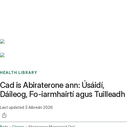
Benchmarks
Stories
FAQ
Sign up / Log in
HEALTH LIBRARY
Cad is Abiraterone ann: Úsáidí,
Dáileog, Fo-iarmhairtí agus Tuilleadh
Last updated
3 Aibreán 2026
Baile
Cógais
Abiraterone Micronized Oral Route