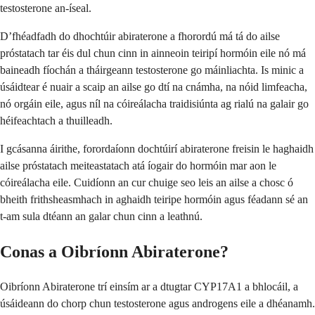
testosterone an-íseal.
D’fhéadfadh do dhochtúir abiraterone a fhorordú má tá do ailse
próstatach tar éis dul chun cinn in ainneoin teiripí hormóin eile nó má
baineadh fíochán a tháirgeann testosterone go máinliachta. Is minic a
úsáidtear é nuair a scaip an ailse go dtí na cnámha, na nóid limfeacha,
nó orgáin eile, agus níl na cóireálacha traidisiúnta ag rialú na galair go
héifeachtach a thuilleadh.
I gcásanna áirithe, forordaíonn dochtúirí abiraterone freisin le haghaidh
ailse próstatach meiteastatach atá íogair do hormóin mar aon le
cóireálacha eile. Cuidíonn an cur chuige seo leis an ailse a chosc ó
bheith frithsheasmhach in aghaidh teiripe hormóin agus féadann sé an
t-am sula dtéann an galar chun cinn a leathnú.
Conas a Oibríonn Abiraterone?
Oibríonn Abiraterone trí einsím ar a dtugtar CYP17A1 a bhlocáil, a
úsáideann do chorp chun testosterone agus androgens eile a dhéanamh.