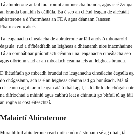
Tá abiraterone ar fáil faoi roinnt ainmneacha branda, agus is é Zytiga
an branda bunaidh is cáiliúla. Ba é seo an chéad leagan de aicéatáit
abiraterone a d’fhormheas an FDA agus déanann Janssen
Pharmaceuticals é.
Tá leaganacha cineálacha de abiraterone ar fáil anois ó mhonaróirí
éagsúla, rud a d'fhéadfadh an leigheas a dhéanamh níos inacmhainne.
Tá an comhábhar gníomhach céanna i na leaganacha cineálacha seo
agus oibríonn siad ar an mbealach céanna leis an leigheas branda.
D'fhéadfadh go mbeadh brandaí nó leaganacha cineálacha éagsúla ag
do chógaslann, ach is é an leigheas céanna iad go bunúsach. Má tá
ceisteanna agat faoin leagan atá á fháil agat, is féidir le do chógaiseoir
na difríochtaí a mhíniú agus cabhrú leat a chinntiú go bhfuil tú ag fáil
an rogha is cost-éifeachtaí.
Malairtí Abiraterone
Mura bhfuil abiraterone ceart duitse nó má stopann sé ag obair, tá