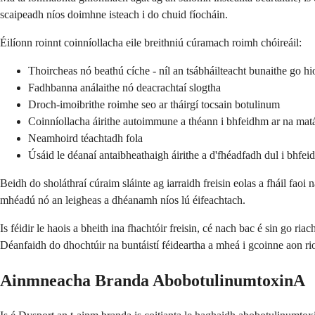
scaipeadh níos doimhne isteach i do chuid fíocháin.
Éilíonn roinnt coinníollacha eile breithniú cúramach roimh chóireáil:
Thoircheas nó beathú cíche - níl an tsábháilteacht bunaithe go h
Fadhbanna análaithe nó deacrachtaí slogtha
Droch-imoibrithe roimhe seo ar tháirgí tocsain botulinum
Coinníollacha áirithe autoimmune a théann i bhfeidhm ar na mat
Neamhoird téachtadh fola
Úsáid le déanaí antaibheathaigh áirithe a d'fhéadfadh dul i bhfe
Beidh do sholáthraí cúraim sláinte ag iarraidh freisin eolas a fháil faoi n
mhéadú nó an leigheas a dhéanamh níos lú éifeachtach.
Is féidir le haois a bheith ina fhachtóir freisin, cé nach bac é sin go r
Déanfaidh do dhochtúir na buntáistí féideartha a mheá i gcoinne aon rio
Ainmneacha Branda AbobotulinumtoxinA