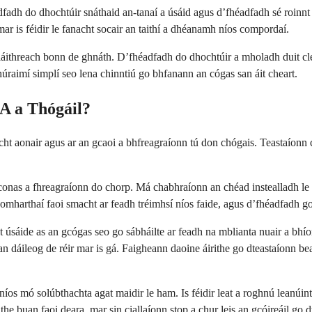
adh do dhochtúir snáthaid an-tanaí a úsáid agus d’fhéadfadh sé roinnt s
mar is féidir le fanacht socair an taithí a dhéanamh níos compordaí.
aí láithreach bonn de ghnáth. D’fhéadfadh do dhochtúir a mholadh duit cl
chúraimí simplí seo lena chinntiú go bhfanann an cógas san áit cheart.
A a Thógáil?
ht aonair agus ar an gcaoi a bhfreagraíonn tú don chógais. Teastaíonn c
l conas a fhreagraíonn do chorp. Má chabhraíonn an chéad instealladh le
omharthaí faoi smacht ar feadh tréimhsí níos faide, agus d’fhéadfadh go
int úsáide as an gcógas seo go sábháilte ar feadh na mblianta nuair a bh
an dáileog de réir mar is gá. Faigheann daoine áirithe go dteastaíonn b
 mó solúbthachta agat maidir le ham. Is féidir leat a roghnú leanúint ar
e buan faoi deara, mar sin ciallaíonn stop a chur leis an gcóireáil go dt