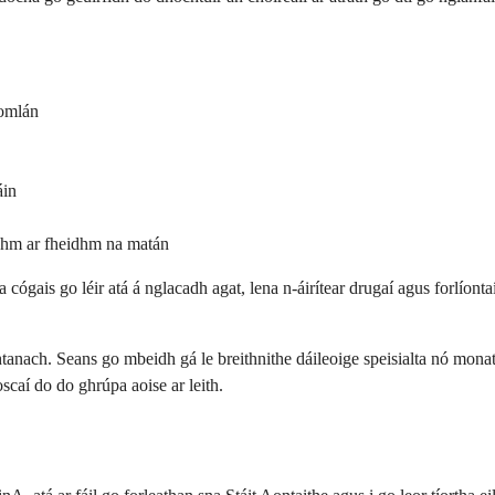
iomlán
áin
idhm ar fheidhm na matán
a cógais go léir atá á nglacadh agat, lena n-áirítear drugaí agus forlíontaí
iachtanach. Seans go mbeidh gá le breithnithe dáileoige speisialta nó mona
scaí do do ghrúpa aoise ar leith.