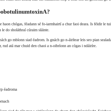
AbobotulinumtoxinA?
n chógas, féadann sé fo-iarmhairtí a chur faoi deara. Is féidir le tuisc
 le do sholáthraí cúraim sláinte.
s gnách go mbíonn siad éadrom. Is gnách go n-áirítear leis seo pian sealad
ir, rud atá mar chuid den chaoi a n-oibríonn an cógas i ndáiríre.
irp éadroma
ornach