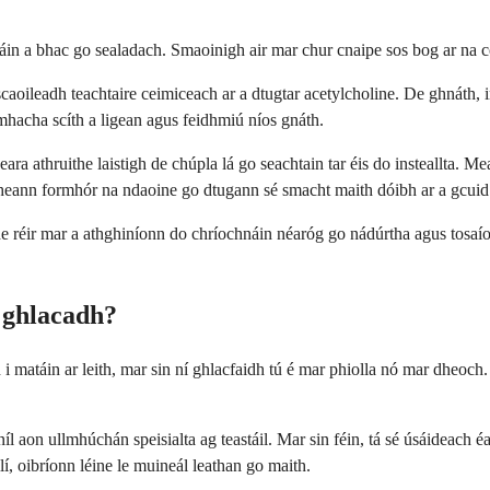
in a bhac go sealadach. Smaoinigh air mar chur cnaipe sos bog ar na c
ar scaoileadh teachtaire ceimiceach ar a dtugtar acetylcholine. De ghnáth
hacha scíth a ligean agus feidhmiú níos gnáth.
eara athruithe laistigh de chúpla lá go seachtain tar éis do insteallta. M
igheann formhór na ndaoine go dtugann sé smacht maith dóibh ar a gcui
de réir mar a athghiníonn do chríochnáin néaróg go nádúrtha agus tosaío
 ghlacadh?
 matáin ar leith, mar sin ní ghlacfaidh tú é mar phiolla nó mar dheoch.
l aon ullmhúchán speisialta ag teastáil. Mar sin féin, tá sé úsáideach 
llí, oibríonn léine le muineál leathan go maith.