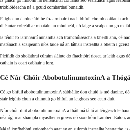
Is gnách go mbíonn na héifeachtaí coitianta seo sealadach agus feabhsa
trioblóideacha ná a gcuid comharthaí bunaidh.
Faigheann daoine áirithe fo-iarmhairtí nach bhfuil chomh coitianta ach n
dhéantar cóireáil ar mhatáin an mhuineál, nó laige a scaipeann go matáin
Is féidir fo-iarmhairtí annamha ach tromchúiseacha a bheith ann, cé nac
matánach a scaipeann níos faide ná an láthair insteallta a bheith i gceist
Pléifidh do sholáthraí cúraim sláinte do fhachtóirí riosca ar leith agus 
cathain is ceart cabhair a lorg.
Cé Nár Chóir AbobotulinumtoxinA a Thógá
Cé go bhfuil abobotulinumtoxinA sábháilte don chuid is mó daoine, déa
stair leighis chun a chinntiú go bhfuil an leigheas seo ceart duit.
Níor chóir duit abobotulinumtoxinA a fháil má tá tú ailléirgeach le hao
néaróg, mar shampla myasthenia gravis nó siondróm Lambert-Eaton, an le
Má tá ionfhabhtú gníomhach agat ag an suíomh insteallta beartaithe, is d