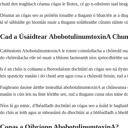
chuid den teaghlach céanna cógas le Botox, cé go n-oibríonn siad beagán
Déantar an cógas seo as próitéin íonaithe a thagann ó bhaictéir ar a dt
tá sé sábháilte go hiomlán nuair a thugann soláthraithe cúraim sláinte oi
Cad a Úsáidtear AbobotulinumtoxinA Chu
Cabhraíonn AbobotulinumtoxinA le roinnt coinníollacha a chóireáil nua
do chóireálacha eile nó nuair a bhíonn faoiseamh níos spriocdhírithe uai
Is é an chúis is coitianta a fhorordaíonn dochtúirí an cógas seo ná dy
leis spasticity matáin i do chuid arm agus cosa a chóireáil freisin, rud a 
Faigheann daoine áirithe instealltaí abobotulinumtoxinA ar chúiseanna 
matáin is cúis leis na línte léirithe seo, rud a thugann cuma níos míne d
Níos lú go minic, d'fhéadfadh dochtúirí an cógas seo a úsáid le haghai
do chás ar leith agus ar mheasúnú do dhochtúir ar a bhféadfadh a bheith 
Conas a Oibríonn AbobotulinumtoxinA?