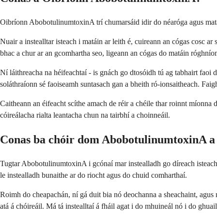
Oibríonn AbobotulinumtoxinA trí chumarsáid idir do néaróga agus matá
Nuair a instealltar isteach i matáin ar leith é, cuireann an cógas cosc 
bhac a chur ar an gcomhartha seo, ligeann an cógas do matáin róghníom
Ní láithreacha na héifeachtaí - is gnách go dtosóidh tú ag tabhairt faoi d
soláthraíonn sé faoiseamh suntasach gan a bheith ró-ionsaitheach. Fa
Caitheann an éifeacht scíthe amach de réir a chéile thar roinnt míonna 
cóireálacha rialta leantacha chun na tairbhí a choinneáil.
Conas ba chóir dom AbobotulinumtoxinA a
Tugtar AbobotulinumtoxinA i gcónaí mar instealladh go díreach isteach i
le instealladh bunaithe ar do riocht agus do chuid comharthaí.
Roimh do cheapachán, ní gá duit bia nó deochanna a sheachaint, agus ní
atá á chóireáil. Má tá instealltaí á fháil agat i do mhuineál nó i do ghuai