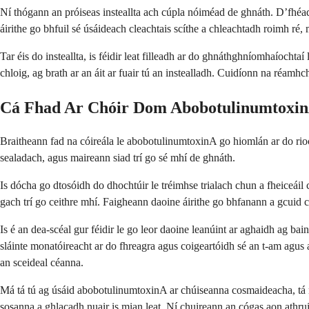
Ní thógann an próiseas insteallta ach cúpla nóiméad de ghnáth. D’fhéadf
áirithe go bhfuil sé úsáideach cleachtais scíthe a chleachtadh roimh ré, 
Tar éis do insteallta, is féidir leat filleadh ar do ghnáthghníomhaíocht
chloig, ag brath ar an áit ar fuair tú an instealladh. Cuidíonn na réamh
Cá Fhad Ar Chóir Dom Abobotulinumtoxin
Braitheann fad na cóireála le abobotulinumtoxinA go hiomlán ar do rioc
sealadach, agus maireann siad trí go sé mhí de ghnáth.
Is dócha go dtosóidh do dhochtúir le tréimhse trialach chun a fheiceái
gach trí go ceithre mhí. Faigheann daoine áirithe go bhfanann a gcuid c
Is é an dea-scéal gur féidir le go leor daoine leanúint ar aghaidh ag ba
sláinte monatóireacht ar do fhreagra agus coigeartóidh sé an t-am agus 
an sceideal céanna.
Má tá tú ag úsáid abobotulinumtoxinA ar chúiseanna cosmaideacha, tá níos
sosanna a ghlacadh nuair is mian leat. Ní chuireann an cógas aon athruith