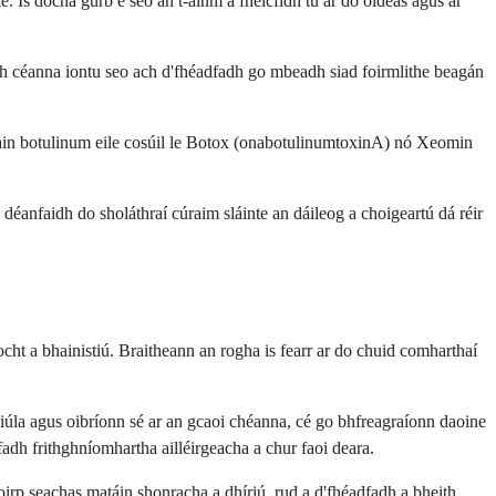
le. Is dócha gurb é seo an t-ainm a fheicfidh tú ar do oideas agus ar
h céanna iontu seo ach d'fhéadfadh go mbeadh siad foirmlithe beagán
csain botulinum eile cosúil le Botox (onabotulinumtoxinA) nó Xeomin
, déanfaidh do sholáthraí cúraim sláinte an dáileog a choigeartú dá réir
ht a bhainistiú. Braitheann an rogha is fearr ar do chuid comharthaí
áiliúla agus oibríonn sé ar an gcaoi chéanna, cé go bhfreagraíonn daoine
fadh frithghníomhartha ailléirgeacha a chur faoi deara.
oirp seachas matáin shonracha a dhíriú, rud a d'fhéadfadh a bheith