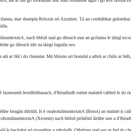
, atá ar fáil go forleathan sna Stáit Aontaithe agus i go leor tíortha ei
gas céanna, mar shampla Reloxin nó Azzalure. Tá an comhábhar gníomhac
iúla.
tulinumtoxinA, nach bhfuil siad go díreach mar an gcéanna le táirgí to
te go díreach idir na táirgí éagsúla seo.
atá ar fáil i do cheantar. Má bhíonn ort brandaí a athrú ar chúis ar bith
faoiseamh leordhóthanach, d'fhéadfadh roinnt malairtí cabhrú le do rioc
tréithe beagán difriúil. Is é onabotulinumtoxinA (Botox) an malairt is c
 IncobotulinumtoxinA (Xeomin) nach bhfuil próitéiní áirithe ann a d'fhéad
súil le baclofen nó tizanidine a mholadh. Oibríonn siad seo ar fud do ch