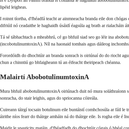
Is é Dysport an t-ainm branda is coitianta le haghaidh abobotulinumtoxinA
lipéid leigheas.
I roinnt tíortha, d'fhéadfá teacht ar ainmneacha branda eile don chó
difriúil nó ceadaithe le haghaidh úsáidí éagsúla ag brath ar rialacháin áit
Tá sé tábhachtach a mheabhrú, cé go bhfuil siad seo go léir ina abobo
(incobotulinumtoxinA). Níl na haonaid tomhais agus dáileog inchomhshói
Forordóidh do dhochtúir an branda sonrach is oiriúnaí do do riocht agus 
chun a chinntiú go bhfaigheann tú an éifeacht theiripeach chéanna.
Malairtí AbobotulinumtoxinA
Mura bhfuil abobotulinumtoxinA oiriúnach duit nó mura soláthraíonn sé 
sonracha, do stair leighis, agus do spriocanna cóireála.
Cuireann táirgí tocsain botulinum eile buntáistí comhchosúla ar fáil le 
áirithe níos fearr do tháirge amháin ná do tháirge eile. Is rogha eile é
Maidir le spasticity matáin, d'fhéadfadh do dhochtúir cógais ó bhéal co