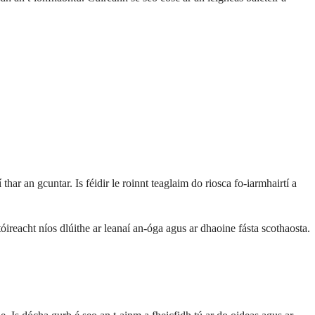
 thar an gcuntar. Is féidir le roinnt teaglaim do riosca fo-iarmhairtí a
tóireacht níos dlúithe ar leanaí an-óga agus ar dhaoine fásta scothaosta.