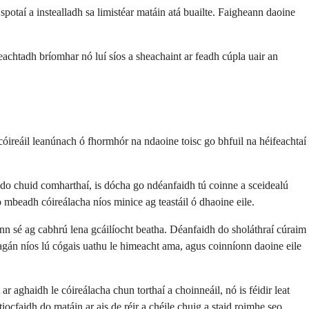
potaí a instealladh sa limistéar matáin atá buailte. Faigheann daoine
eachtadh bríomhar nó luí síos a sheachaint ar feadh cúpla uair an
óireáil leanúnach ó fhormhór na ndaoine toisc go bhfuil na héifeachtaí
 do chuid comharthaí, is dócha go ndéanfaidh tú coinne a sceidealú
 mbeadh cóireálacha níos minice ag teastáil ó dhaoine eile.
íonn sé ag cabhrú lena gcáilíocht beatha. Déanfaidh do sholáthraí cúraim
eagán níos lú cógais uathu le himeacht ama, agus coinníonn daoine eile
 aghaidh le cóireálacha chun torthaí a choinneáil, nó is féidir leat
iocfaidh do matáin ar ais de réir a chéile chuig a staid roimhe seo.