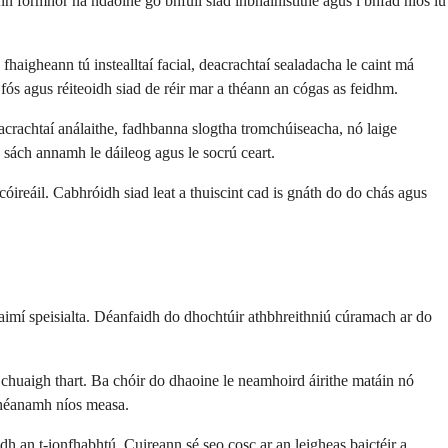
n formhór na ndaoine go bhfuil siad inbhainistithe agus i bhfad níos lú
fhaigheann tú instealltaí facial, deacrachtaí sealadacha le caint má
fós agus réiteoidh siad de réir mar a théann an cógas as feidhm.
eacrachtaí análaithe, fadhbanna slogtha tromchúiseacha, nó laige
ad sách annamh le dáileog agus le socrú ceart.
 cóireáil. Cabhróidh siad leat a thuiscint cad is gnáth do do chás agus
aimí speisialta. Déanfaidh do dhochtúir athbhreithniú cúramach ar do
 chuaigh thart. Ba chóir do dhaoine le neamhoird áirithe matáin nó
 dhéanamh níos measa.
dh an t-ionfhabhtú. Cuireann sé seo cosc ar an leigheas baictéir a