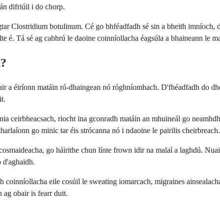
 difriúil i do chorp.
ugtar Clostridium botulinum. Cé go bhféadfadh sé sin a bheith imníoch, 
lte é. Tá sé ag cabhrú le daoine coinníollacha éagsúla a bhaineann le mat
n?
ir a éiríonn matáin ró-dhaingean nó róghníomhach. D'fhéadfadh do dhoc
t.
stonia ceirbheacsach, riocht ina gconradh matáin an mhuineál go neamhd
tharlaíonn go minic tar éis strócanna nó i ndaoine le pairilis cheirbreach.
cosmaideacha, go háirithe chun línte frown idir na malaí a laghdú. Nuai
o d'aghaidh.
dh coinníollacha eile cosúil le sweating iomarcach, migraines ainsealac
ag obair is fearr duit.