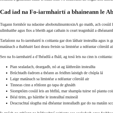
Cad iad na Fo-iarmhairtí a bhaineann le 
Tugann formhór na ndaoine abobotulinumtoxinA go maith, ach cosúil le hao
ullmhaithe agus fios a bheith agat cathain is ceart teagmháil a dhéanamh
Tarlaíonn na fo-iarmhairtí is coitianta gar don láthair insteallta agus i
matánach a thabhairt faoi deara freisin sa limistéar a ndéantar cóireáil a
Seo na fo-iarmhairtí a d’fhéadfá a fháil, ag tosú leis na cinn is coitianta:
Pian sealadach, deargadh, nó at ag láithreáin insteallta
Brúchtadh éadrom a théann as feidhm laistigh de chúpla lá
Laige matánach sa limistéar a ndéantar cóireáil air
Tinneas cinn a réitíonn go tapa de ghnáth
Siomptóim cosúil leis an bhfliú, mar shampla tuirse nó pianta co
Béal tirim, go háirithe le instealltaí muineál
Deacrachtaí slogtha má dhéantar instealladh gar do na matáin sc