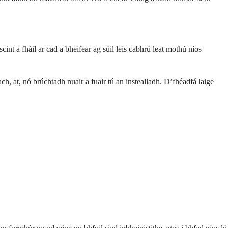
int a fháil ar cad a bheifear ag súil leis cabhrú leat mothú níos
ach, at, nó brúchtadh nuair a fuair tú an instealladh. D’fhéadfá laige