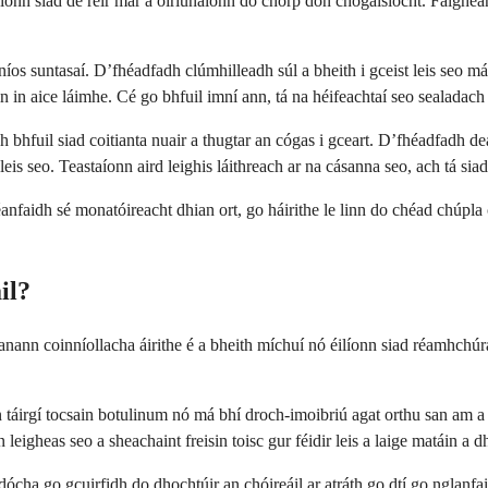
íonn siad de réir mar a oiriúnaíonn do chorp don chógaisíocht. Faighean
íos suntasaí. D’fhéadfadh clúmhilleadh súl a bheith i gceist leis seo má 
 in aice láimhe. Cé go bhfuil imní ann, tá na héifeachtaí seo sealadach 
h bhfuil siad coitianta nuair a thugtar an cógas i gceart. D’fhéadfadh d
 leis seo. Teastaíonn aird leighis láithreach ar na cásanna seo, ach tá si
déanfaidh sé monatóireacht dhian ort, go háirithe le linn do chéad chúpla
il?
nann coinníollacha áirithe é a bheith míchuí nó éilíonn siad réamhchúr
n táirgí tocsain botulinum nó má bhí droch-imoibriú agat orthu san am a
igheas seo a sheachaint freisin toisc gur féidir leis a laige matáin a
ócha go gcuirfidh do dhochtúir an chóireáil ar atráth go dtí go nglanfai