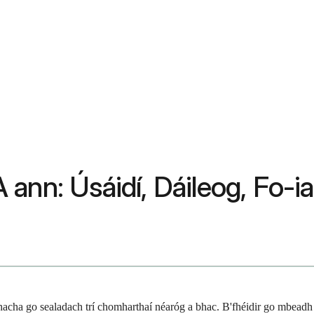
ann: Úsáidí, Dáileog, Fo-ia
ha go sealadach trí chomharthaí néaróg a bhac. B'fhéidir go mbeadh ai