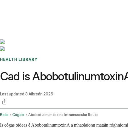
Benchmarks
Stories
FAQ
Sign up / Log in
HEALTH LIBRARY
Cad is AbobotulinumtoxinA 
Last updated
3 Aibreán 2026
Baile
Cógais
Abobotulinumtoxina Intramuscular Route
Is cógas oideas é AbobotulinumtoxinA a mhaolaíonn matáin róghníomhac