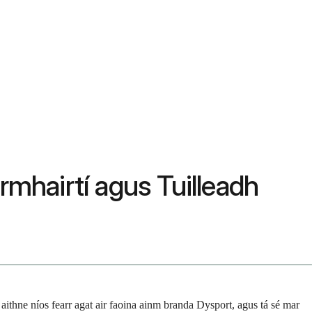
rmhairtí agus Tuilleadh
thne níos fearr agat air faoina ainm branda Dysport, agus tá sé mar