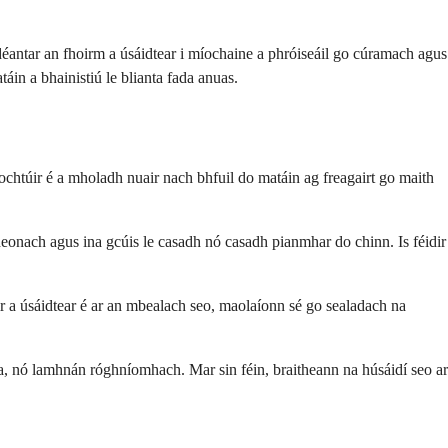
déantar an fhoirm a úsáidtear i míochaine a phróiseáil go cúramach agus
áin a bhainistiú le blianta fada anuas.
htúir é a mholadh nuair nach bhfuil do matáin ag freagairt go maith
heonach agus ina gcúis le casadh nó casadh pianmhar do chinn. Is féidir
r a úsáidtear é ar an mbealach seo, maolaíonn sé go sealadach na
ha, nó lamhnán róghníomhach. Mar sin féin, braitheann na húsáidí seo ar