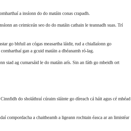
omharthaí a insíonn do do matáin conas crapadh.
, insíonn an ceimiceán seo do do matáin cathain le teannadh suas. Trí
eastar go bhfuil an cógas measartha láidir, rud a chiallaíonn go
d comharthaí gan a gcuid matáin a dhéanamh ró-lag.
nn siad ag cumarsáid le do matáin arís. Sin an fáth go mbeidh ort
 Cinnfidh do sholáthraí cúraim sláinte go díreach cá háit agus cé mhéad
éadaí compordacha a chaitheamh a ligeann rochtain éasca ar an limistéar